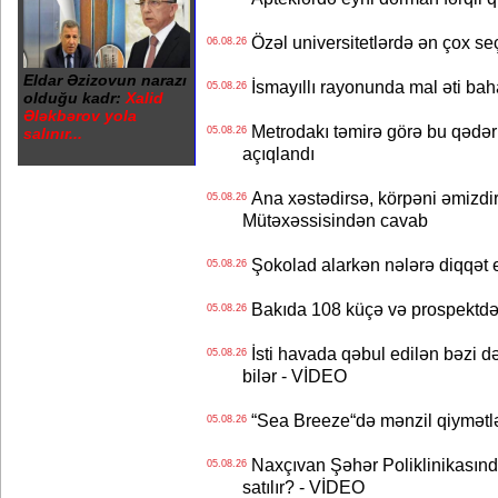
Özəl universitetlərdə ən çox seç
06.08.26
Eldar Əzizovun narazı
İsmayıllı rayonunda mal əti ba
05.08.26
olduğu kadr:
Xalid
Ələkbərov yola
Metrodakı təmirə görə bu qədər 
salınır...
05.08.26
açıqlandı
Ana xəstədirsə, körpəni əmizdir
05.08.26
Mütəxəssisindən cavab
Şokolad alarkən nələrə diqqət 
05.08.26
Bakıda 108 küçə və prospektdə 
05.08.26
İsti havada qəbul edilən bəzi d
05.08.26
bilər - VİDEO
“Sea Breeze“də mənzil qiymətlər
05.08.26
Naxçıvan Şəhər Poliklinikasında
05.08.26
satılır? - VİDEO