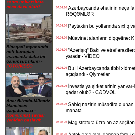
sonra universitetə
necə daxil olub?
Azərbaycanda əhalinin neçə faizi 
07.08.26
RƏQƏMLƏR
Paytaxtın bu yollarında sıxlıq v
07.08.26
Müavinət alanların diqqətinə: Ki
06.08.26
Binəqədi rayonunda
“Azərişıq“ Bakı və ətraf ərazilə
06.08.26
neft buruqları
yaradır - VİDEO
ərazisində daha bir
qanunsuz tikinti -
FOTO/VİDEO
Bu il Azərbaycanda tibbi xidmət
06.08.26
açıqlandı - Qiymətlər
İnvestisiya şirkətlərinin yanvar-
06.08.26
qədər olub? - CƏDVƏL
Anar Əlizadə-Mübariz
Sabiq nazirin müsadirə olunan ə
06.08.26
Mənsimov
manata
qarşıdurması -
Kompromat savaşı
yenidən başlayıb
Magistratura üzrə ən az seçilən 
06.08.26
Apteklərdə eyni dərman fərqli q
06.08.26