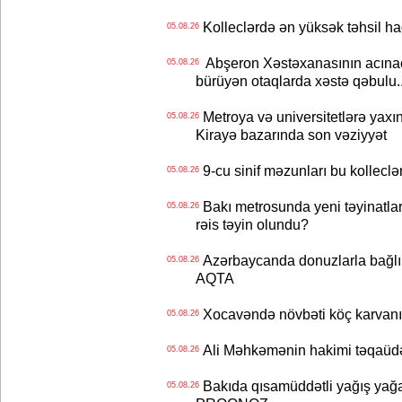
Kolleclərdə ən yüksək təhsil haq
05.08.26
Abşeron Xəstəxanasının acınaca
05.08.26
bürüyən otaqlarda xəstə qəbulu..
Metroya və universitetlərə yaxın
05.08.26
Kirayə bazarında son vəziyyət
9-cu sinif məzunları bu kolleclə
05.08.26
Bakı metrosunda yeni təyinatlar
05.08.26
rəis təyin olundu?
Azərbaycanda donuzlarla bağlı m
05.08.26
AQTA
Xocavəndə növbəti köç karvanı
05.08.26
Ali Məhkəmənin hakimi təqaüdə
05.08.26
Bakıda qısamüddətli yağış yağa
05.08.26