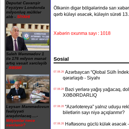
Deputat Cavanşir
Ölkənin digər bölgələrində sarı xəbə
Feyziyev Londonda
milyonluq mülklər
qərb küləyi əsəcək, küləyin sürəti 13
alıb -
SİYAHI
Xəbərin oxunma sayı : 1018
Saleh Məmmədov 1
Sosial
ilə 176 milyon manat
artıq vəsait xərcləyib
-
RƏSMİ
Azərbaycan “Qlobal Sülh İndek
07.08.26
qərarlaşıb - Siyahı
Bəzi yerlərə yağış yağacaq, do
07.08.26
XƏBƏRDARLIQ
“Azərlotereya” yalnız uduşu rek
Leysan Məmmədovun
07.08.26
fəaliyyəti
biletlərin sayı niyə açıqlanmır?
araşdırılacaq….-
Milyonlar necə
Həftəsonu güclü külək əsəcə
07.08.26
xərclənir?