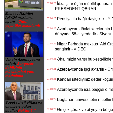
İdxalçılar üçün müəllif qonorarı
07.08.26
PRESEDENT QƏRAR
Maliyyə Nazirliyi
AAYDA yoxlama
Pensiya ilə bağlı dəyişiklik - Yı
07.08.26
aparır -
Ciddi
yeyintilər aşkarlanıb
Azərbaycan dövlət xərclərinin
07.08.26
dünyada 58-ci yerdədir - Siyahı
Nigar Fərhada məxsus “Aid Grou
07.08.26
səngimir - VİDEO
Əhalimizin yarısı bu xəstəlikdən
Vensin Azərbaycana
07.08.26
səfəri:
Zəngəzur
dəhlizinin
Azərbaycanda işçi axtarılır - Ə
07.08.26
müzakirələri yeni
mərhələdə
Kartdan istədiyiniz qədər köçür
07.08.26
Azərbaycanda icra başçısı olma
07.08.26
Bağlanan universitetin müəllimlər
07.08.26
Sovet təhsil elitası və
cavabsız qalan
Ən çox çörək və ət yeyən bölgə
07.08.26
suallar:
Rektor 6 il