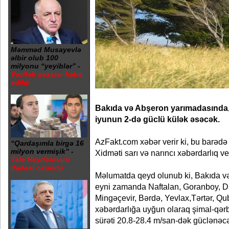
Məmməd Musayevlə
əlbir olub 100
milyonu “yeyiblər” -
Vəzifəli şəxslər həbs
edildi
Bakıda və Abşeron yarımadasında,
iyunun 2-də güclü külək əsəcək.
AzFakt.com xəbər verir ki, bu barədə
“Qardaşımla birgə 16
milyon vermişik” -
Xidməti sarı və narıncı xəbərdarlıq ve
Tale Heydərovun
ifadəsi oxundu
Məlumatda qeyd olunub ki, Bakıda v
eyni zamanda Naftalan, Goranboy, D
Mingəçevir, Bərdə, Yevlax,Tərtər, Qu
xəbərdarlığa uyğun olaraq şimal-qərb
sürəti 20.8-28.4 m/san-dək güclənəc