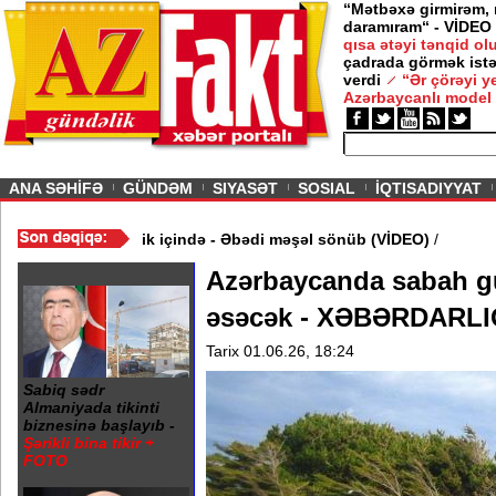
“Mətbəxə girmirəm,
daramıram“ - VİDEO
qısa ətəyi tənqid o
çadrada görmək istə
verdi
“Ər çörəyi 
Azərbaycanlı model
ious
ANA SƏHİFƏ
GÜNDƏM
SIYASƏT
SOSIAL
İQTISADIYYAT
 20 Yanvar abidəsi zibillik içində - Əbədi məşəl sönüb (VİDEO)
/
Azərbaycanda sabah g
əsəcək - XƏBƏRDARL
Tarix 01.06.26, 18:24
Sabiq sədr
Almaniyada tikinti
biznesinə başlayıb -
Şərikli bina tikir +
FOTO