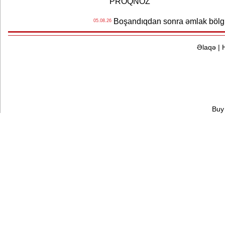
PROQNOZ
Boşandıqdan sonra əmlak bölgü
05.08.26
Əlaqə
|
Buy 