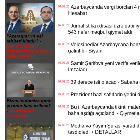
Azərbaycanda vergi borcları 4 m
07.08.26
Hesabat
Jurnalistika ixtisası üzrə qabiliy
07.08.26
543 nəfər məqbul qiymət aldı
“Azəraqrar”ın əsl
rəhbəri kimdir? -
Velosipedlər Azərbaycana hans
07.08.26
Nazirin sabiq
gətirilib - Siyahı
komandirinin maaşı 7
dəfə artırılıb?
Samir Şərifova yeni vəzifə veri
07.08.26
imzaladı
39 dərəcə isti olacaq - Sabaha
07.08.26
Prezident bəzi səfirlərin yeri
07.08.26
Bizim iradəmizə qarşı
çıxanın başı əziləcək
Bu il Azərbaycanda tikinti mater
07.08.26
-
Azərbaycan
bahalaşdığı açıqlandı - Qiymətlə
Prezidenti
Media və Yayım Şurası yaradıdı 
07.08.26
təsdiqlədi + DETALLAR