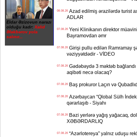
Azad edilmiş ərazilərdə turist ax
08.08.26
ADLAR
Eldar Əzizovun narazı
olduğu kadr:
Xalid
Yeni Klinikanın direktor müavini 
07.08.26
Ələkbərov yola
Bayramovdan əmr
salınır...
Girişi pullu edilən Ramramay şə
07.08.26
vəziyyətdədir - VİDEO
Gədəbəydə 3 məktəb bağlandı - 
07.08.26
aqibəti necə olacaq?
Baş prokuror Laçın və Qubadl
07.08.26
Azərbaycan “Qlobal Sülh İndek
07.08.26
qərarlaşıb - Siyahı
Bəzi yerlərə yağış yağacaq, do
07.08.26
XƏBƏRDARLIQ
“Azərlotereya” yalnız uduşu rek
07.08.26