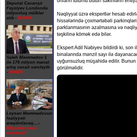
onların tutumu bütün sakinlərin ehtiy
Deputat Cavanşir
Feyziyev Londonda
milyonluq mülklər
Nəqliyyat üzrə ekspertlər hesab edir
alıb -
SİYAHI
hissələrində çoxmərtəbəli parkinqləri
parklanmasının azalmasına və nəqliy
təşkilinə kömək edə bilər.
Ekspert Adil Nəbiyev bildirdi ki, son i
binalarında mənzil sayı ilə dayanacaq
Saleh Məmmədov 1
uyğunsuzluq müşahidə edilir. Bunun h
ilə 176 milyon manat
artıq vəsait xərcləyib
görülməlidir.
-
RƏSMİ
Leysan Məmmədovun
fəaliyyəti
araşdırılacaq….-
Milyonlar necə
xərclənir?