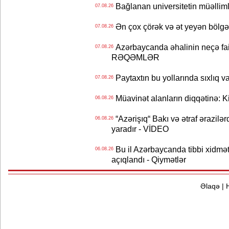
Bağlanan universitetin müəllimlər
07.08.26
Ən çox çörək və ət yeyən bölgə
07.08.26
Azərbaycanda əhalinin neçə faizi 
07.08.26
RƏQƏMLƏR
Paytaxtın bu yollarında sıxlıq v
07.08.26
Müavinət alanların diqqətinə: Ki
06.08.26
“Azərişıq“ Bakı və ətraf ərazilə
06.08.26
yaradır - VİDEO
Bu il Azərbaycanda tibbi xidmət
06.08.26
açıqlandı - Qiymətlər
Əlaqə
|