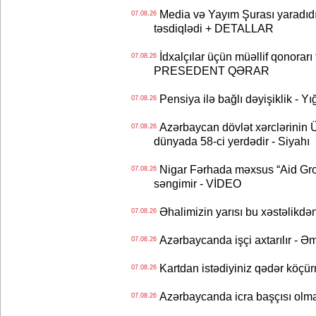
Media və Yayım Şurası yaradıdı 
07.08.26
təsdiqlədi + DETALLAR
İdxalçılar üçün müəllif qonorarı
07.08.26
PRESEDENT QƏRAR
Pensiya ilə bağlı dəyişiklik - Yı
07.08.26
Azərbaycan dövlət xərclərinin
07.08.26
dünyada 58-ci yerdədir - Siyahı
Nigar Fərhada məxsus “Aid Grou
07.08.26
səngimir - VİDEO
Əhalimizin yarısı bu xəstəlikdən
07.08.26
Azərbaycanda işçi axtarılır - Ə
07.08.26
Kartdan istədiyiniz qədər köçür
07.08.26
Azərbaycanda icra başçısı olma
07.08.26