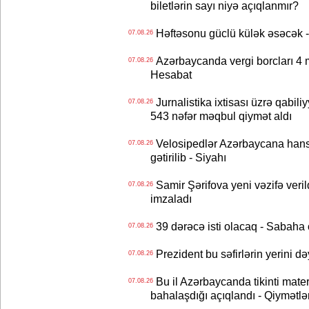
biletlərin sayı niyə açıqlanmır?
Həftəsonu güclü külək əsəcə
07.08.26
Azərbaycanda vergi borcları 4 m
07.08.26
Hesabat
Jurnalistika ixtisası üzrə qabiliy
07.08.26
543 nəfər məqbul qiymət aldı
Velosipedlər Azərbaycana hans
07.08.26
gətirilib - Siyahı
Samir Şərifova yeni vəzifə veri
07.08.26
imzaladı
39 dərəcə isti olacaq - Sabaha
07.08.26
Prezident bu səfirlərin yerini d
07.08.26
Bu il Azərbaycanda tikinti mater
07.08.26
bahalaşdığı açıqlandı - Qiymətlə