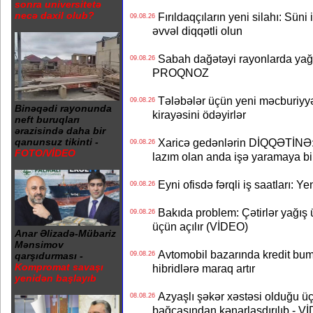
sonra universitetə
necə daxil olub?
Fırıldaqçıların yeni silahı: Süni 
09.08.26
əvvəl diqqətli olun
Sabah dağətəyi rayonlarda yağı
09.08.26
PROQNOZ
Tələbələr üçün yeni məcburiyyə
09.08.26
Binəqədi rayonunda
kirayəsini ödəyirlər
neft buruqları
ərazisində daha bir
Xaricə gedənlərin DİQQƏTİNƏ: 
qanunsuz tikinti -
09.08.26
FOTO/VİDEO
lazım olan anda işə yaramaya bi
Eyni ofisdə fərqli iş saatları: 
09.08.26
Bakıda problem: Çətirlər yağış 
09.08.26
üçün açılır (VİDEO)
Anar Əlizadə-Mübariz
Mənsimov
Avtomobil bazarında kredit bum
09.08.26
qarşıdurması -
Kompromat savaşı
hibridlərə maraq artır
yenidən başlayıb
Azyaşlı şəkər xəstəsi olduğu ü
08.08.26
bağçasından kənarlaşdırılıb - V