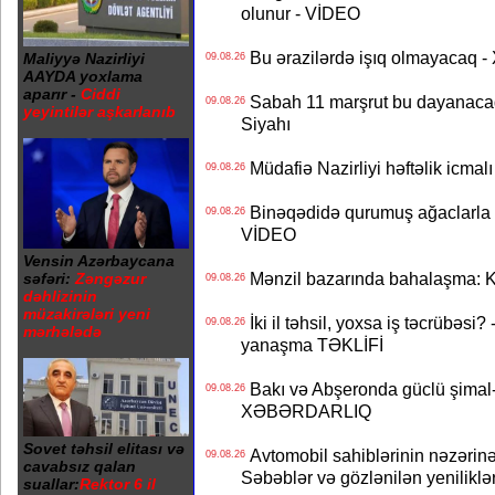
olunur - VİDEO
Bu ərazilərdə işıq olmayacaq
Maliyyə Nazirliyi
09.08.26
AAYDA yoxlama
aparır -
Ciddi
Sabah 11 marşrut bu dayanaca
09.08.26
yeyintilər aşkarlanıb
Siyahı
Müdafiə Nazirliyi həftəlik icmal
09.08.26
Binəqədidə qurumuş ağaclarla ba
09.08.26
VİDEO
Vensin Azərbaycana
Mənzil bazarında bahalaşma: Ki
səfəri:
Zəngəzur
09.08.26
dəhlizinin
müzakirələri yeni
İki il təhsil, yoxsa iş təcrübəsi?
09.08.26
mərhələdə
yanaşma TƏKLİFİ
Bakı və Abşeronda güclü şimal-
09.08.26
XƏBƏRDARLIQ
Sovet təhsil elitası və
Avtomobil sahiblərinin nəzərinə
09.08.26
cavabsız qalan
Səbəblər və gözlənilən yeniliklə
suallar:
Rektor 6 il