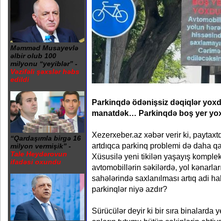
Məmməd Musayevlə
əlbir olub 100
milyonu “yeyiblər” -
Vəzifəli şəxslər həbs
edildi
Parkinqdə ödənişsiz dəqiqlər yo
manatdək… Parkinqdə boş yer y
Xezerxeber.az xəbər verir ki, paytaxt
“Qardaşımla birgə 16
artdıqca parkinq problemi də daha qa
milyon vermişik” -
Tale Heydərovun
Xüsusilə yeni tikilən yaşayış komplek
ifadəsi oxundu
avtomobillərin səkilərdə, yol kənarlar
sahələrində saxlanılması artıq adi ha
parkinqlər niyə azdır?
Sürücülər deyir ki bir sıra binalarda ye