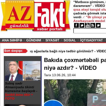
“Mətbəxə girmirəm,
daramıram“ - VİDEO
yun 2026
qısa ətəyi tənqid o
çadrada görmək istə
ə bir şərtlə gedirəm” -
Nigar
verdi
“Ər çörəyi 
Azərbaycanlı model
ious
ANA SƏHİFƏ
GÜNDƏM
SIYASƏT
SOSIAL
İQTISADIYYAT
ılaşdı
/
Binəqədidə qurumuş ağaclarla bağlı niyə tədbir görülmür?
Bakıda çoxmərtəbəli pa
niyə azdır? - VİDEO
Tarix 13.06.26, 10:44
Sabiq sədr
Almaniyada tikinti
biznesinə başlayıb -
Şərikli bina tikir +
FOTO