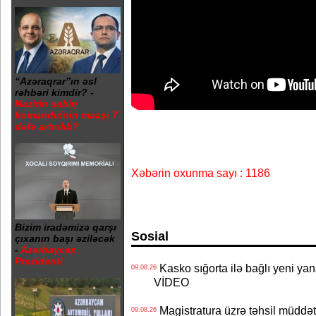
“Azəraqrar”ın əsl
rəhbəri kimdir? -
Nazirin sabiq
komandirinin maaşı 7
dəfə artırılıb?
Xəbərin oxunma sayı : 1186
Bizim iradəmizə qarşı
Sosial
çıxanın başı əziləcək
-
Azərbaycan
Prezidenti
Kasko sığorta ilə bağlı yeni yan
09.08.26
VİDEO
Magistratura üzrə təhsil müddətin
09.08.26