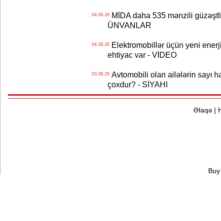
MİDA daha 535 mənzili güzəştli şə
04.08.26
ÜNVANLAR
Elektromobillər üçün yeni ener
04.08.26
ehtiyac var - VİDEO
Avtomobili olan ailələrin sayı 
03.08.26
çoxdur? - SİYAHI
Əlaqə
|
Buy 