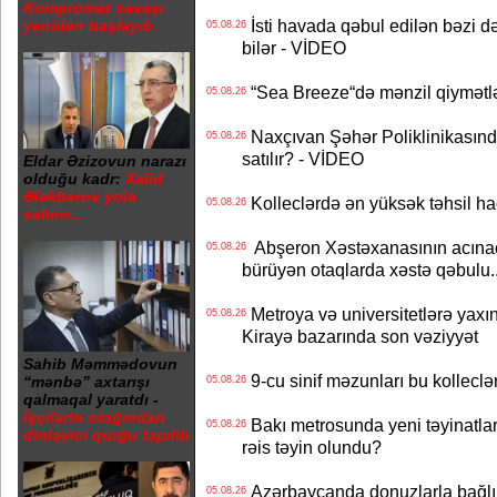
Kompromat savaşı
İsti havada qəbul edilən bəzi d
yenidən başlayıb
05.08.26
bilər - VİDEO
“Sea Breeze“də mənzil qiymətlər
05.08.26
Naxçıvan Şəhər Poliklinikasında
05.08.26
satılır? - VİDEO
Eldar Əzizovun narazı
olduğu kadr:
Xalid
Ələkbərov yola
Kolleclərdə ən yüksək təhsil haq
05.08.26
salınır...
Abşeron Xəstəxanasının acınaca
05.08.26
bürüyən otaqlarda xəstə qəbulu..
Metroya və universitetlərə yaxın
05.08.26
Kirayə bazarında son vəziyyət
Sahib Məmmədovun
9-cu sinif məzunları bu kolleclə
“mənbə” axtarışı
05.08.26
qalmaqal yaratdı -
İşçilərin otağından
Bakı metrosunda yeni təyinatlar
05.08.26
dinləyici qurğu tapılıb
rəis təyin olundu?
Azərbaycanda donuzlarla bağlı m
05.08.26