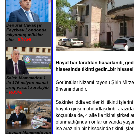
Deputat Cavanşir
Feyziyev Londonda
milyonluq mülklər
alıb -
SİYAHI
Həyət hər tərəfdən hasarlanıb, gediş
hissəsində tikinti gedir...bir hissəs
Saleh Məmmədov 1
Görüntülər Nizami rayonu Şirin Mirz
ilə 176 milyon manat
artıq vəsait xərcləyib
ünvanındandır.
-
RƏSMİ
Sakinlər iddia edirlər ki, tikinti işlə
həyətə girişi məhdudlaşdırıb. ərazidə
köçürülsə də, 4 ailə ilə tikinti şirkəti 
olunmadığından onlar ünvanda yaşa
isə ərazinin bir hissəsində tikinti işlər
Leysan Məmmədovun