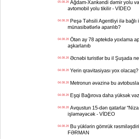
Ağdam-Xankəndi dəmir yolu və
05.08.26
avtomobil yolu tikilir - VİDEO
Peşə Təhsili Agentliyi ilə bağlı i
04.08.26
münasibətlərlə aparılıb?
Ötən ay 78 aptekdə yoxlama apa
04.08.26
aşkarlanıb
Əcnəbi turistlər bu il Şuşada ne
04.08.26
Yerin qravitasiyası yox olaca
04.08.26
Metronun əvəzinə bu avtobuslar
04.08.26
Eşqi Bağırova daha yüksək vəzifə
04.08.26
Avqustun 15-dən qatarlar “Niza
04.08.26
işləməyəcək - VİDEO
Bu yüklərin gömrük rəsmiləşdiri
04.08.26
FƏRMAN