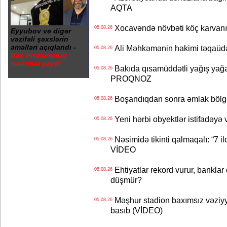
AQTA
Xocavəndə növbəti köç karvanı
05.08.26
Eyyubov və digər
vəzifəli şəxslərin
əməlləri açıqlandı -
Ali Məhkəmənin hakimi təqaüdə
05.08.26
Baş Prokurorluq
məlumat yaydı
Bakıda qısamüddətli yağış yağa
05.08.26
PROQNOZ
Boşandıqdan sonra əmlak bölgü
05.08.26
Yeni hərbi obyektlər istifadəyə
05.08.26
Nəsimidə tikinti qalmaqalı: “7 ildi
05.08.26
VİDEO
Ehtiyatlar rekord vurur, banklar q
05.08.26
düşmür?
Məşhur stadion baxımsız vəziyy
05.08.26
basıb (VİDEO)