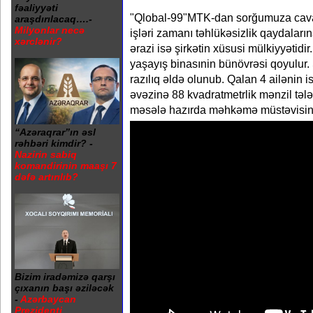
fəaliyyəti
"Qlobal-99"MTK-dan sorğumuza cavab o
araşdırılacaq….-
Milyonlar necə
işləri zamanı təhlükəsizlik qaydaları
xərclənir?
ərazi isə şirkətin xüsusi mülkiyyətidi
yaşayış binasınin bünövrəsi qoyulur. S
razılıq əldə olunub. Qalan 4 ailənin i
əvəzinə 88 kvadratmetrlik mənzil tə
məsələ hazırda məhkəmə müstəvisind
“Azəraqrar”ın əsl
rəhbəri kimdir? -
Nazirin sabiq
komandirinin maaşı 7
dəfə artırılıb?
Bizim iradəmizə qarşı
çıxanın başı əziləcək
-
Azərbaycan
Prezidenti