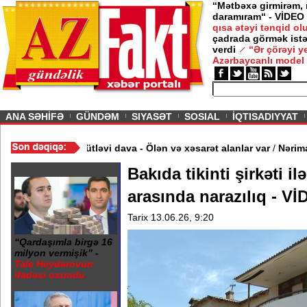
“Mətbəxə girmirəm,
daramıram“ - VİDEO
qısa ətəyi tənqid o
çadrada görmək istə
verdi
“Ər çörəyi 
Azərbaycanlı model
ious
ANA SƏHİFƏ
GÜNDƏM
SIYASƏT
SOSIAL
İQTISADIYYAT
/
Restoranın qarşısında kütləvi dava - Ölən və xəsarət alanlar var
Bakıda tikinti şirkəti il
arasında narazılıq - V
Tarix 13.06.26, 9:20
“Qardaşımla birgə 16
milyon vermişik” -
Tale Heydərovun
ifadəsi oxundu