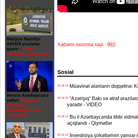
Maliyyə Nazirliyi
AAYDA yoxlama
Xəbərin oxunma sayı : 982
aparır -
Ciddi
yeyintilər aşkarlanıb
Sosial
Müavinət alanların diqqətinə: Ki
06.08.26
Vensin Azərbaycana
“Azərişıq“ Bakı və ətraf ərazilə
06.08.26
səfəri:
Zəngəzur
yaradır - VİDEO
dəhlizinin
müzakirələri yeni
mərhələdə
Bu il Azərbaycanda tibbi xidmət
06.08.26
açıqlandı - Qiymətlər
İnvestisiya şirkətlərinin yanvar-
06.08.26