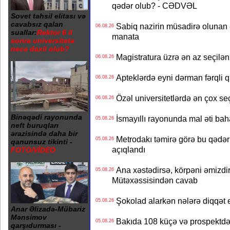
qədər olub? - CƏDVƏL
Sovet təhsil elitası və
cavabsız qalan
Sabiq nazirin müsadirə olunan ə
06.08.26
suallar:
Rektor 6 il
manata
sonra universitetə
necə daxil olub?
Magistratura üzrə ən az seçilən 
06.08.26
Apteklərdə eyni dərman fərqli q
06.08.26
Özəl universitetlərdə ən çox seç
06.08.26
Binəqədi rayonunda
İsmayıllı rayonunda mal əti ba
05.08.26
neft buruqları
ərazisində daha bir
Metrodakı təmirə görə bu qədər 
05.08.26
qanunsuz tikinti -
açıqlandı
FOTO/VİDEO
Ana xəstədirsə, körpəni əmizdir
05.08.26
Mütəxəssisindən cavab
Şokolad alarkən nələrə diqqət 
05.08.26
Anar Əlizadə-Mübariz
Mənsimov
Bakıda 108 küçə və prospektdə 
05.08.26
qarşıdurması -