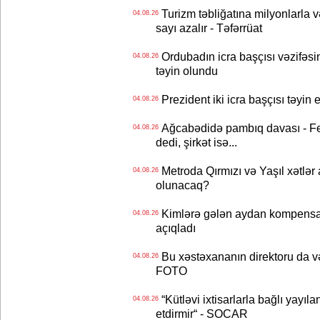
Turizm təbliğatına milyonlarla və
04.08.26
sayı azalır - Təfərrüat
Ordubadın icra başçısı vəzifəsin
04.08.26
təyin olundu
Prezident iki icra başçısı təyi
04.08.26
Ağcabədidə pambıq davası - Fe
04.08.26
dedi, şirkət isə...
Metroda Qırmızı və Yaşıl xətlər a
04.08.26
olunacaq?
Kimlərə gələn aydan kompensas
04.08.26
açıqladı
Bu xəstəxananın direktoru da və
04.08.26
FOTO
“Kütləvi ixtisarlarla bağlı yayıla
04.08.26
etdirmir“ - SOCAR