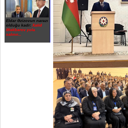
Eldar Əzizovun narazı
olduğu kadr:
Xalid
Ələkbərov yola
salınır...