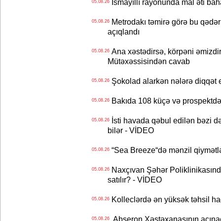
İsmayıllı rayonunda mal əti ba
05.08.26
Metrodakı təmirə görə bu qədər 
05.08.26
açıqlandı
Ana xəstədirsə, körpəni əmizdir
05.08.26
Mütəxəssisindən cavab
Şokolad alarkən nələrə diqqət 
05.08.26
Bakıda 108 küçə və prospektdə 
05.08.26
İsti havada qəbul edilən bəzi d
05.08.26
bilər - VİDEO
“Sea Breeze“də mənzil qiymətlər
05.08.26
Naxçıvan Şəhər Poliklinikasında
05.08.26
satılır? - VİDEO
Kolleclərdə ən yüksək təhsil haq
05.08.26
Abşeron Xəstəxanasının acınaca
05.08.26