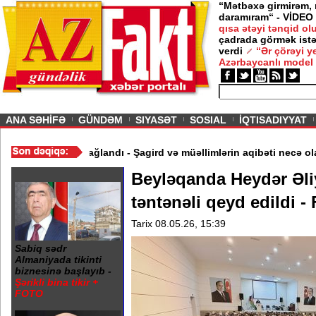
“Mətbəxə girmirəm,
daramıram“ - VİDEO
qısa ətəyi tənqid o
çadrada görmək istə
u -
verdi
“Ər çörəyi 
Azərbaycanlı model
ious
ANA SƏHİFƏ
GÜNDƏM
SIYASƏT
SOSIAL
İQTISADIYYAT
ır“ - Ərdoğan
/
Gədəbəydə 3 məktəb bağlandı - Şagird və müəlliml
Beyləqanda Heydər Əliye
təntənəli qeyd edildi - 
Tarix 08.05.26, 15:39
Sabiq sədr
Almaniyada tikinti
biznesinə başlayıb -
Şərikli bina tikir +
FOTO