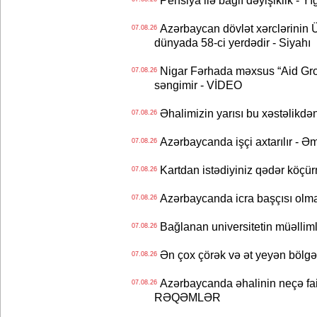
Pensiya ilə bağlı dəyişiklik - Yı
Azərbaycan dövlət xərclərinin
07.08.26
dünyada 58-ci yerdədir - Siyahı
Nigar Fərhada məxsus “Aid Grou
07.08.26
səngimir - VİDEO
Əhalimizin yarısı bu xəstəlikdən
07.08.26
Azərbaycanda işçi axtarılır - Ə
07.08.26
Kartdan istədiyiniz qədər köçür
07.08.26
Azərbaycanda icra başçısı olma
07.08.26
Bağlanan universitetin müəllimlər
07.08.26
Ən çox çörək və ət yeyən bölgə
07.08.26
Azərbaycanda əhalinin neçə faizi 
07.08.26
RƏQƏMLƏR