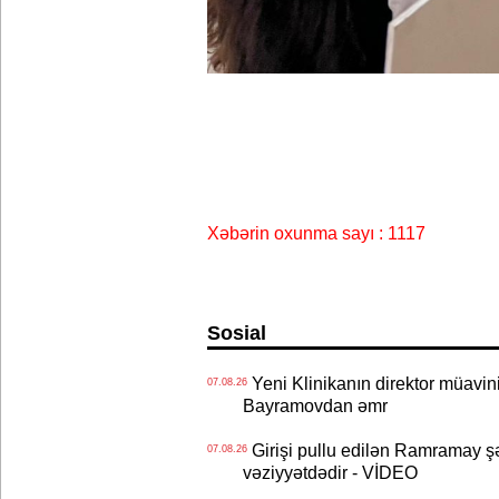
Xəbərin oxunma sayı : 1117
Sosial
Yeni Klinikanın direktor müavini 
07.08.26
Bayramovdan əmr
Girişi pullu edilən Ramramay şə
07.08.26
vəziyyətdədir - VİDEO