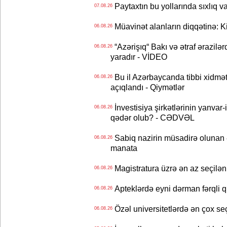
Paytaxtın bu yollarında sıxlıq v
07.08.26
Müavinət alanların diqqətinə: Ki
06.08.26
“Azərişıq“ Bakı və ətraf ərazilə
06.08.26
yaradır - VİDEO
Bu il Azərbaycanda tibbi xidmət
06.08.26
açıqlandı - Qiymətlər
İnvestisiya şirkətlərinin yanvar-
06.08.26
qədər olub? - CƏDVƏL
Sabiq nazirin müsadirə olunan ə
06.08.26
manata
Magistratura üzrə ən az seçilən 
06.08.26
Apteklərdə eyni dərman fərqli q
06.08.26
Özəl universitetlərdə ən çox seç
06.08.26