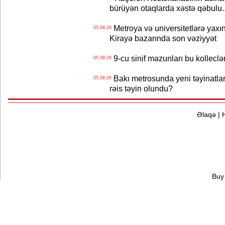
bürüyən otaqlarda xəstə qəbulu..
Metroya və universitetlərə yaxın
05.08.26
Kirayə bazarında son vəziyyət
9-cu sinif məzunları bu kolleclə
05.08.26
Bakı metrosunda yeni təyinatlar
05.08.26
rəis təyin olundu?
Əlaqə
|
Buy 