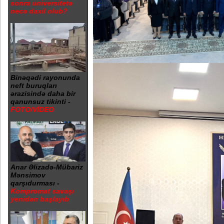
sonra universitetə
necə daxil olub?
Binəqədi rayonunda
neft buruqları
ərazisində daha bir
qanunsuz tikinti -
FOTO/VİDEO
Anar Əlizadə-Mübariz
Mənsimov
qarşıdurması -
Kompromat savaşı
yenidən başlayıb