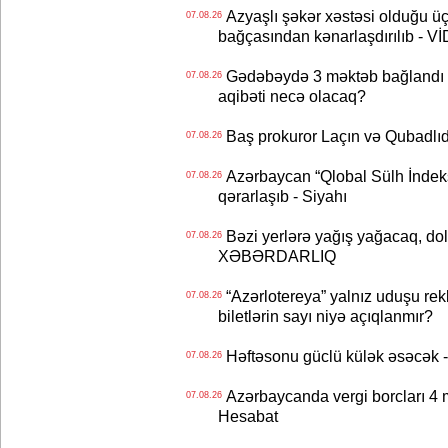
Azyaşlı şəkər xəstəsi olduğu ü
07.08.26
bağçasından kənarlaşdırılıb - V
Gədəbəydə 3 məktəb bağlandı - 
07.08.26
aqibəti necə olacaq?
Baş prokuror Laçın və Qubadl
07.08.26
Azərbaycan “Qlobal Sülh İndek
07.08.26
qərarlaşıb - Siyahı
Bəzi yerlərə yağış yağacaq, do
07.08.26
XƏBƏRDARLIQ
“Azərlotereya” yalnız uduşu rek
07.08.26
biletlərin sayı niyə açıqlanmır?
Həftəsonu güclü külək əsəcə
07.08.26
Azərbaycanda vergi borcları 4 m
07.08.26
Hesabat