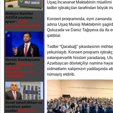
Uşaq İncəsənət Məktəbinin müəllimi H
tədbir iştirakçıları tərəfindən böyük m
Maliyyə Nazirliyi
AAYDA yoxlama
Konsert proqramında, eyni zamanda 
aparır -
Ciddi
adına Uşaq Musiqi Məktəbinin şagirdlə
yeyintilər aşkarlanıb
Quluzadə və Dəniz Tağıyeva da ifa e
qatıblar.
Tədbir “Qarabağ” şikəstəsinin möhtə
yekunlaşıb. Konsert proqramı iştirakç
vətənpərvərlik hissləri yaradaraq, U
Vensin Azərbaycana
Azərbaycan dövlətçiliyi naminə həyata
səfəri:
Zəngəzur
dəhlizinin
xidmətlərin xalqımızın yaddaşında ə
müzakirələri yeni
nümayiş etdirib.
mərhələdə
Sovet təhsil elitası və
cavabsız qalan
suallar:
Rektor 6 il