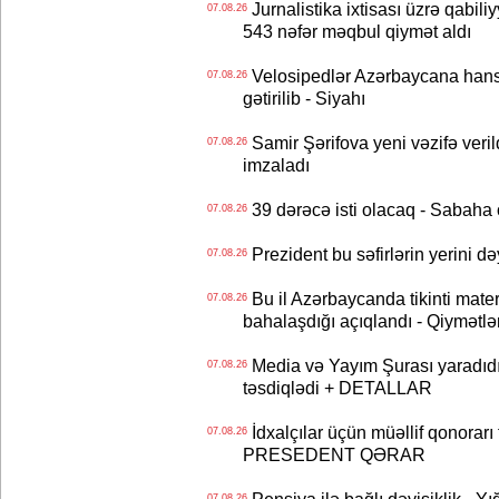
Jurnalistika ixtisası üzrə qabiliy
07.08.26
543 nəfər məqbul qiymət aldı
Velosipedlər Azərbaycana hans
07.08.26
gətirilib - Siyahı
Samir Şərifova yeni vəzifə veri
07.08.26
imzaladı
39 dərəcə isti olacaq - Sabaha
07.08.26
Prezident bu səfirlərin yerini d
07.08.26
Bu il Azərbaycanda tikinti mater
07.08.26
bahalaşdığı açıqlandı - Qiymətlə
Media və Yayım Şurası yaradıdı 
07.08.26
təsdiqlədi + DETALLAR
İdxalçılar üçün müəllif qonorarı
07.08.26
PRESEDENT QƏRAR
07.08.26