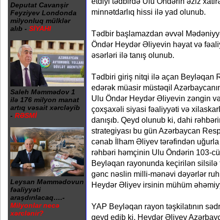
etdiyi tədbirdə Ulu Öndərin əziz xati
Deputat Cavanşir
minnətdarlıq hissi ilə yad olunub.
Feyziyev Londonda
milyonluq mülklər
alıb -
SİYAHI
Tədbir başlamazdan əvvəl Mədəniyyə
Öndər Heydər Əliyevin həyat və fəali
əsərləri ilə tanış olunub.
Tədbiri giriş nitqi ilə açan Beyləqan 
edərək müasir müstəqil Azərbaycanı
Saleh Məmmədov 1
Ulu Öndər Heydər Əliyevin zəngin və 
ilə 176 milyon manat
artıq vəsait xərcləyib
çoxşaxəli siyasi fəaliyyəti və xilaskar
-
RƏSMİ
danışıb. Qeyd olunub ki, dahi rəhbəri
strategiyası bu gün Azərbaycan Resp
cənab İlham Əliyev tərəfindən uğurla
rəhbəri həmçinin Ulu Öndərin 103-c
Beyləqan rayonunda keçirilən silsilə 
gənc nəslin milli-mənəvi dəyərlər ru
Leysan Məmmədovun
Heydər Əliyev irsinin mühüm əhəmiyy
fəaliyyəti
araşdırılacaq….-
Milyonlar necə
YAP Beyləqan rayon təşkilatının sədr
xərclənir?
qeyd edib ki, Heydər Əliyev Azərbayca