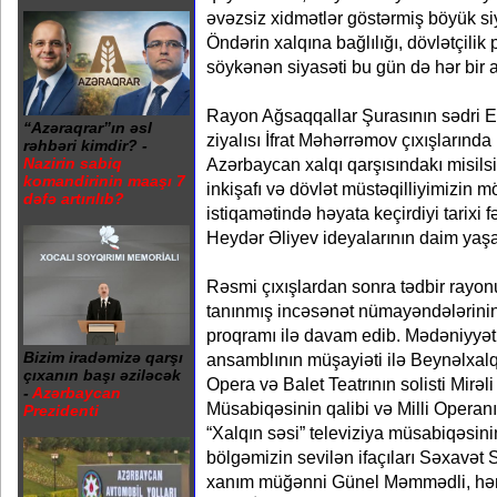
əvəzsiz xidmətlər göstərmiş böyük siyas
Öndərin xalqına bağlılığı, dövlətçilik 
söykənən siyasəti bu gün də hər bir 
Rayon Ağsaqqallar Şurasının sədri E
“Azəraqrar”ın əsl
ziyalısı İfrat Məhərrəmov çıxışlarınd
rəhbəri kimdir? -
Azərbaycan xalqı qarşısındakı misils
Nazirin sabiq
komandirinin maaşı 7
inkişafı və dövlət müstəqilliyimizin 
dəfə artırılıb?
istiqamətində həyata keçirdiyi tarixi 
Heydər Əliyev ideyalarının daim yaşay
Rəsmi çıxışlardan sonra tədbir rayon
tanınmış incəsənət nümayəndələrinin 
proqramı ilə davam edib. Mədəniyyət
Bizim iradəmizə qarşı
ansamblının müşayiəti ilə Beynəlxalq
çıxanın başı əziləcək
Opera və Balet Teatrının solisti Mirə
-
Azərbaycan
Müsabiqəsinin qalibi və Milli Operanı
Prezidenti
“Xalqın səsi” televiziya müsabiqəsinin
bölgəmizin sevilən ifaçıları Səxavət
xanım müğənni Günel Məmmədli, hə