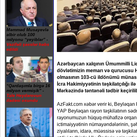
Məmməd Musayevlə
əlbir olub 100
milyonu “yeyiblər” -
Vəzifəli şəxslər həbs
edildi
Azərbaycan xalqının Ümummilli Lid
dövlətimizin memarı və qurucusu 
olmasının 103-cü ildönümü münas
İcra Hakimiyyətinin təşkilatçılığı i
“Qardaşımla birgə 16
Mərkəzində təntənəli tədbir keçirili
milyon vermişik” -
Tale Heydərovun
ifadəsi oxundu
AzFakt.com xəbər verir ki, Beyləqan 
YAP Beyləqan rayon təşkilatının sədr
rayonumuzun hüquq-mühafizə orqanlar
ictimaiyyətinin nümayəndələrinin, şəhi
ziyalıların, idarə, müəssisə və təşkil