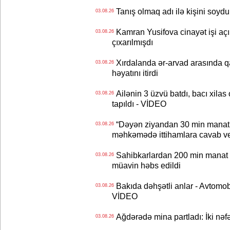
Tanış olmaq adı ilə kişini soydu
03.08.26
Kamran Yusifova cinayət işi açıld
03.08.26
çıxarılmışdı
Xırdalanda ər-arvad arasında qa
03.08.26
həyatını itirdi
Ailənin 3 üzvü batdı, bacı xilas
03.08.26
tapıldı - VİDEO
“Dəyən ziyandan 30 min manat
03.08.26
məhkəmədə ittihamlara cavab ve
Sahibkarlardan 200 min manat rü
03.08.26
müavin həbs edildi
Bakıda dəhşətli anlar - Avtomobil
03.08.26
VİDEO
Ağdərədə mina partladı: İki nəfə
03.08.26