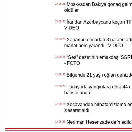
Moskvadan Bakıya qonaq gəlmişd
03.08.26
öldülər
İrandan Azərbaycana keçən TIR-
03.08.26
VİDEO
Xəbərləri olmadan 3 nəfərin adın
03.08.26
manat borc yarandı - VİDEO
“Səs” qəzetinin əməkdaşı SSRİ 
02.08.26
- FOTO
Bilgəhdə 21 yaşlı oğlan dənizdə b
02.08.26
Türkiyədə yanğınlara görə 44 cina
02.08.26
həbs olundu
Xocavənddə minatəmizləmə əm
02.08.26
Xəsarət aldı
Nəriman Həsənzadə dəfn edildi 
02.08.26