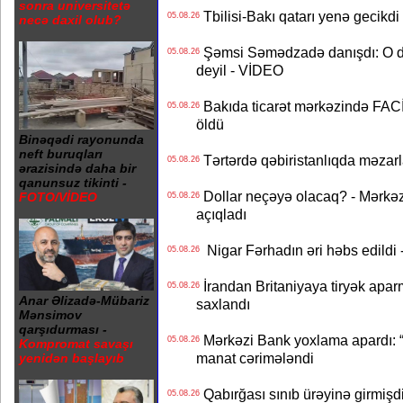
sonra universitetə
Tbilisi-Bakı qatarı yenə gecikdi 
05.08.26
necə daxil olub?
Şəmsi Səmədzadə danışdı: O d
05.08.26
deyil - VİDEO
Bakıda ticarət mərkəzində FACİƏ
05.08.26
öldü
Binəqədi rayonunda
neft buruqları
Tərtərdə qəbiristanlıqda məzarla
05.08.26
ərazisində daha bir
qanunsuz tikinti -
Dollar neçəyə olacaq? - Mərkə
FOTO/VİDEO
05.08.26
açıqladı
Nigar Fərhadın əri həbs edildi 
05.08.26
İrandan Britaniyaya tiryək apar
05.08.26
Anar Əlizadə-Mübariz
saxlandı
Mənsimov
qarşıdurması -
Mərkəzi Bank yoxlama apardı: “
05.08.26
Kompromat savaşı
manat cərimələndi
yenidən başlayıb
Qabırğası sınıb ürəyinə girmişdi
05.08.26