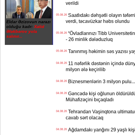
verildi
Saatlıdakı dəhşətli olayın təfərr
05.08.26
verdi, təcavüzkar həbs olundu
Eldar Əzizovun narazı
olduğu kadr:
Xalid
Ələkbərov yola
“Övladlarınızı Tibb Universiteti
05.08.26
salınır...
- 26 minlik dələduzluq
Tanınmış həkimin səs yazısı yay
05.08.26
11 nəfərlik dəstənin içində dün
04.08.26
milyon ələ keçirilib
Biznesmenlərin 3 milyon pulu..
04.08.26
Gəncədə kişi oğlunun öldürüldüy
04.08.26
Mühafizəçini bıçaqladı
Tehrandan Vaşinqtona ultimatu
04.08.26
cavab sərt olacaq
Ağdamdakı yanğını 29 yaşlı kişi
04.08.26