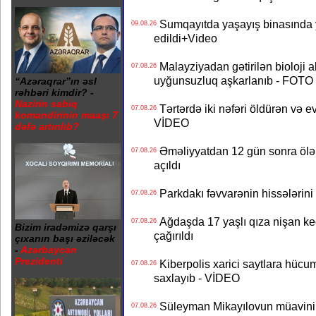
Sumqayıtda yaşayış binasında ya
09.08.26
edildi+Video
Malayziyadan gətirilən bioloji a
07.08.26
uyğunsuzluq aşkarlanıb - FOTO
“Azəraqrar”ın əsl
rəhbəri kimdir? -
Nazirin sabiq
Tərtərdə iki nəfəri öldürən və ev
07.08.26
komandirinin maaşı 7
VİDEO
dəfə artırılıb?
Əməliyyatdan 12 gün sonra ölən A
07.08.26
açıldı
Parkdakı fəvvarənin hissələrini 
07.08.26
Ağdaşda 17 yaşlı qıza nişan keçir
07.08.26
Bizim iradəmizə qarşı
çağırıldı
çıxanın başı əziləcək
-
Azərbaycan
Prezidenti
Kiberpolis xarici saytlara hücum
07.08.26
saxlayıb - VİDEO
Süleyman Mikayılovun müavinin
07.08.26