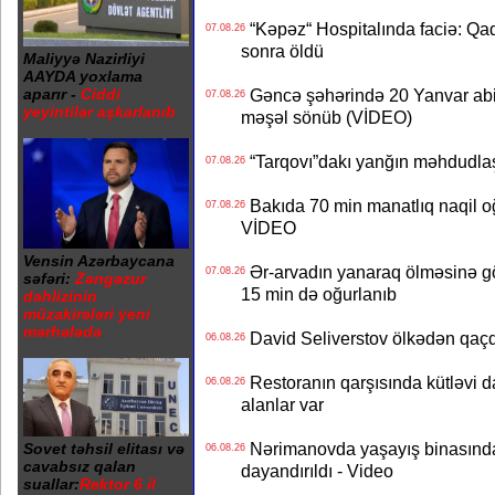
“Kəpəz“ Hospitalında faciə: Qad
07.08.26
sonra öldü
Maliyyə Nazirliyi
AAYDA yoxlama
aparır -
Ciddi
Gəncə şəhərində 20 Yanvar abidə
07.08.26
yeyintilər aşkarlanıb
məşəl sönüb (VİDEO)
“Tarqovı”dakı yanğın məhdudla
07.08.26
Bakıda 70 min manatlıq naqil oğ
07.08.26
VİDEO
Vensin Azərbaycana
Ər-arvadın yanaraq ölməsinə gö
07.08.26
səfəri:
Zəngəzur
15 min də oğurlanıb
dəhlizinin
müzakirələri yeni
mərhələdə
David Seliverstov ölkədən qaç
06.08.26
Restoranın qarşısında kütləvi d
06.08.26
alanlar var
Nərimanovda yaşayış binasındakı 
Sovet təhsil elitası və
06.08.26
cavabsız qalan
dayandırıldı - Video
suallar:
Rektor 6 il