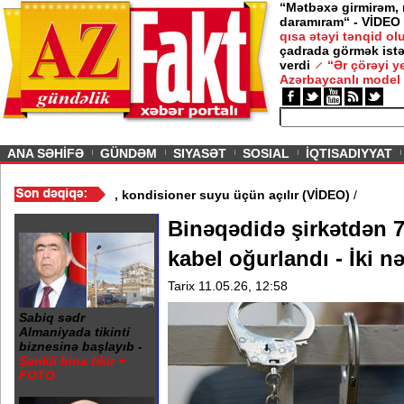
“Mətbəxə girmirəm,
daramıram“ - VİDEO
qısa ətəyi tənqid o
çadrada görmək istə
verdi
“Ər çörəyi 
Azərbaycanlı model
ious
ANA SƏHİFƏ
GÜNDƏM
SIYASƏT
SOSIAL
İQTISADIYYAT
: Çətirlər yağış üçün yox, kondisioner suyu üçün açılır (VİDEO)
/
Binəqədidə şirkətdən 
kabel oğurlandı - İki nə
Tarix 11.05.26, 12:58
Sabiq sədr
Almaniyada tikinti
biznesinə başlayıb -
Şərikli bina tikir +
FOTO