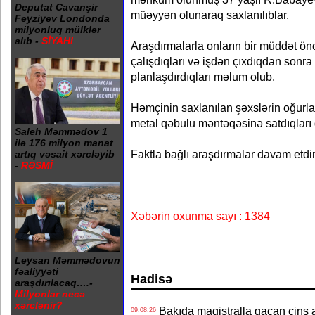
Deputat Cavanşir
müəyyən olunaraq saxlanılıblar.
Feyziyev Londonda
milyonluq mülklər
alıb -
SİYAHI
Araşdırmalarla onların bir müddət ön
çalışdıqları və işdən çıxdıqdan sonra
planlaşdırdıqları məlum olub.
Həmçinin saxlanılan şəxslərin oğurladı
metal qəbulu məntəqəsinə satdıqları
Saleh Məmmədov 1
ilə 176 milyon manat
Faktla bağlı araşdırmalar davam etdiri
artıq vəsait xərcləyib
-
RƏSMİ
Xəbərin oxunma sayı : 1384
Leysan Məmmədovun
fəaliyyəti
Hadisə
araşdırılacaq….-
Milyonlar necə
xərclənir?
Bakıda magistralla qaçan cins a
09.08.26