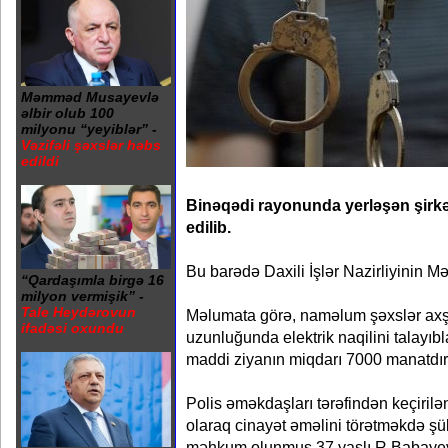
Məmməd Musayevlə
əlbir olub 100
milyonu “yeyiblər” -
Vəzifəli şəxslər həbs
edildi
Binəqədi rayonunda yerləşən şirkə
edilib.
Bu barədə Daxili İşlər Nazirliyinin Mə
“Qardaşımla birgə 16
milyon vermişik” -
Tale Heydərovun
Məlumata görə, naməlum şəxslər axş
ifadəsi oxundu
uzunluğunda elektrik naqilini talayı
maddi ziyanın miqdarı 7000 manatdır
Polis əməkdaşları tərəfindən keçirilə
olaraq cinayət əməlini törətməkdə şüb
məhkum olunmuş 37 yaşlı R.Babayev