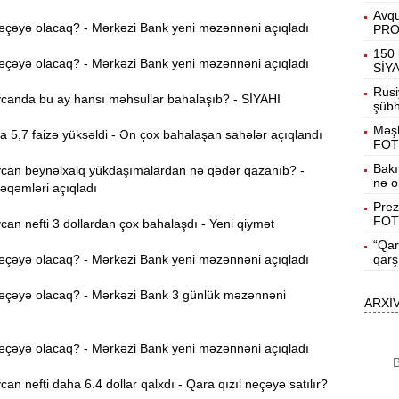
Avqu
eçəyə olacaq? - Mərkəzi Bank yeni məzənnəni açıqladı
PR
B
15:27
150 
eçəyə olacaq? - Mərkəzi Bank yeni məzənnəni açıqladı
SİY
Rusi
anda bu ay hansı məhsullar bahalaşıb? - SİYAHI
şübhə
S
15:12
Məşh
l
a 5,7 faizə yüksəldi - Ən çox bahalaşan sahələr açıqlandı
FOT
T
Bakı
14:58
an beynəlxalq yükdaşımalardan nə qədər qazanıb? -
nə o
əqəmləri açıqladı
Prez
FOT
14:42
n nefti 3 dollardan çox bahalaşdı - Yeni qiymət
“Qar
eçəyə olacaq? - Mərkəzi Bank yeni məzənnəni açıqladı
qarş
9
14:25
eçəyə olacaq? - Mərkəzi Bank 3 günlük məzənnəni
ARXİ
b
B
14:10
eçəyə olacaq? - Mərkəzi Bank yeni məzənnəni açıqladı
B
K
n nefti daha 6.4 dollar qalxdı - Qara qızıl neçəyə satılır?