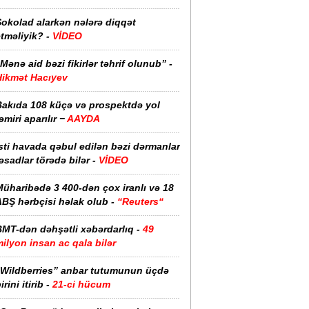
Şokolad alarkən nələrə diqqət
tməliyik? -
VİDEO
Mənə aid bəzi fikirlər təhrif olunub” -
Hikmət Hacıyev
Bakıda 108 küçə və prospektdə yol
əmiri aparılır −
AAYDA
sti havada qəbul edilən bəzi dərmanlar
əsadlar törədə bilər -
VİDEO
üharibədə 3 400-dən çox iranlı və 18
ABŞ hərbçisi həlak olub -
“Reuters“
BMT-dən dəhşətli xəbərdarlıq -
49
ilyon insan ac qala bilər
“Wildberries” anbar tutumunun üçdə
irini itirib -
21-ci hücum