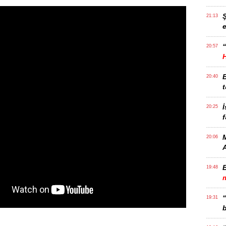
21:13
e
“
20:57
20:40
t
İ
20:25
f
M
20:06
19:48
m
19:31
b