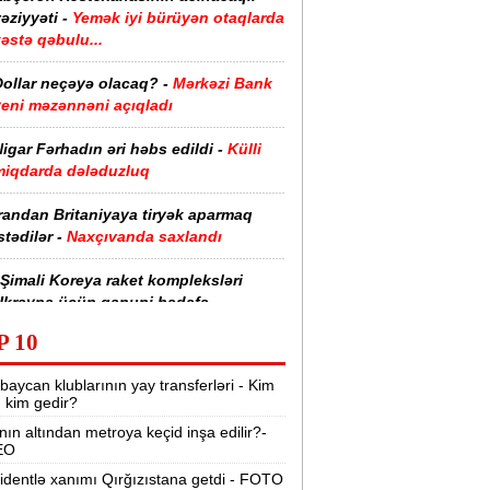
əziyyəti -
Yemək iyi bürüyən otaqlarda
əstə qəbulu...
Dollar neçəyə olacaq? -
Mərkəzi Bank
yeni məzənnəni açıqladı
igar Fərhadın əri həbs edildi -
Külli
miqdarda dələduzluq
randan Britaniyaya tiryək aparmaq
stədilər -
Naxçıvanda saxlandı
Şimali Koreya raket kompleksləri
Ukrayna üçün qanuni hədəfə
evriləcək” -
Sibiqa
P 10
etroya və universitetlərə yaxın ev
baycan klublarının yay transferləri - Kim
xtaranların diqqətinə:
Kirayə
r, kim gedir?
bazarında son vəziyyət
nın altından metroya keçid inşa edilir?-
EO
Keçmiş Rusiya və Avropa rəsmiləri
krayna ilə bağlı gizli görüş keçirib -
identlə xanımı Qırğızıstana getdi - FOTO