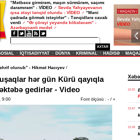
“Mətbəxə girmirəm, maşın sürmürəm, saçımı
daramıram“ - VİDEO
Sevda Yahyayevanın
/ MAQAZIN /
qısa ətəyi tənqid olundu - VİDEO
“Məni
çadrada görmək istəyirlər“ - Tənqidlərə cavab
Sevda Yahy
verdi
“Ər çörəyi yeyəndə kökələcəm“ -
VİDEO
Azərbaycanlı model
AXTAR
SOSIAL
İQTISADIYYAT
DÜNYA
KRIMINAL
HADISƏ
MAQA
fikirlər təhrif olunub” - Hikmət Hacıyev
/
Xəbə
uşaqlar hər gün Kürü qayıqla
əktəbə gedirlər - Video
23:55
, 9:00
Font ölçüsü :
-
/
+
“
23:47
k
S
23:39
k