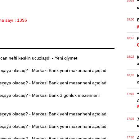
19:16
d
a sayı : 1396
19:00
18:41
Ç
N
18:22
n nefti kəskin ucuzlaşdı - Yeni qiymət
a
eçəyə olacaq? - Mərkəzi Bank yeni məzənnəni açıqladı
K
18:05
o
eçəyə olacaq? - Mərkəzi Bank yeni məzənnəni açıqladı
17:49
eçəyə olacaq? - Mərkəzi Bank 3 günlük məzənnəni
A
eçəyə olacaq? - Mərkəzi Bank yeni məzənnəni açıqladı
T
17:35
e
eçəyə olacaq? - Mərkəzi Bank yeni məzənnəni açıqladı
17:20
eçəyə olacaq? - Mərkəzi Bank yeni məzənnəni açıqladı