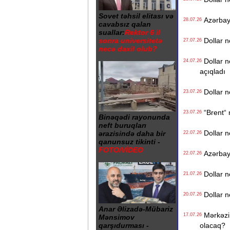
Sovet təhsil elitası və
Azərbayca
28.07.26
cavabsız qalan
suallar:
Rektor 6 il
Dollar n
sonra universitetə
27.07.26
necə daxil olub?
Dollar n
24.07.26
açıqladı
Dollar n
23.07.26
“Brent“ n
23.07.26
Binəqədi rayonunda
neft buruqları
Dollar n
ərazisində daha bir
22.07.26
qanunsuz tikinti -
FOTO/VİDEO
Azərbayca
22.07.26
Dollar n
21.07.26
Dollar n
20.07.26
Anar Əlizadə-Mübariz
Mərkəzi 
17.07.26
Mənsimov
olacaq?
qarşıdurması -