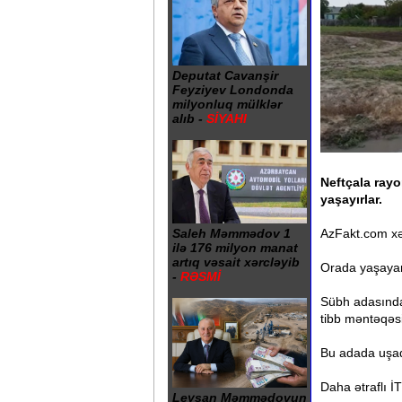
Deputat Cavanşir
Feyziyev Londonda
milyonluq mülklər
alıb -
SİYAHI
Neftçala ray
yaşayırlar.
AzFakt.com xəb
Saleh Məmmədov 1
ilə 176 milyon manat
artıq vəsait xərcləyib
Orada yaşayanl
-
RƏSMİ
Sübh adasında
tibb məntəqəsi
Bu adada uşaql
Daha ətraflı İT
Leysan Məmmədovun