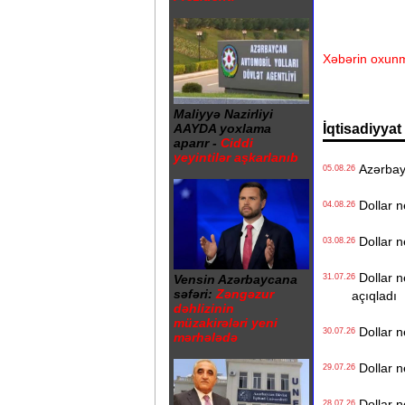
Xəbərin oxunm
Maliyyə Nazirliyi
İqtisadiyyat
AAYDA yoxlama
aparır -
Ciddi
yeyintilər aşkarlanıb
Azərbayca
05.08.26
Dollar n
04.08.26
Dollar n
03.08.26
Dollar n
31.07.26
Vensin Azərbaycana
səfəri:
Zəngəzur
açıqladı
dəhlizinin
müzakirələri yeni
Dollar n
30.07.26
mərhələdə
Dollar n
29.07.26
Dollar n
28.07.26