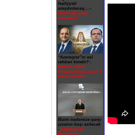
fəaliyyəti
araşdırılacaq….-
Milyonlar necə
xərclənir?
“Azəraqrar”ın əsl
rəhbəri kimdir? -
Nazirin sabiq
komandirinin maaşı 7
dəfə artırılıb?
Bizim iradəmizə qarşı
çıxanın başı əziləcək
-
Azərbaycan
Prezidenti