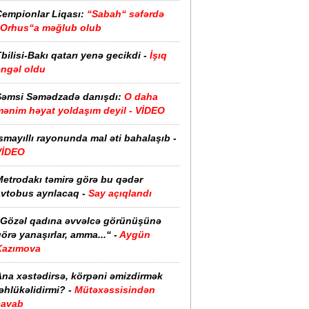
Çempionlar Liqası:
“Sabah“ səfərdə
“Orhus“a məğlub olub
bilisi-Bakı qatarı yenə gecikdi -
İşıq
əngəl oldu
Şəmsi Səmədzadə danışdı:
O daha
mənim həyat yoldaşım deyil - VİDEO
smayıllı rayonunda mal əti bahalaşıb -
VİDEO
Metrodakı təmirə görə bu qədər
vtobus ayrılacaq -
Say açıqlandı
“Gözəl qadına əvvəlcə görünüşünə
örə yanaşırlar, amma...“ -
Aygün
Kazımova
Ana xəstədirsə, körpəni əmizdirmək
əhlükəlidirmi? -
Mütəxəssisindən
cavab