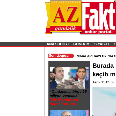
26
şın sürmürəm, saçımı
Previous
ANA SƏHİFƏ
GÜNDƏM
SIYASƏT
Şokolad alarkən nələrə diqqət etməliyik? - VİDEO
/
“Mənə aid bəzi 
Burada 
keçib m
Tarix 11.05.26
“Qardaşımla birgə 16
milyon vermişik” -
Tale Heydərovun
ifadəsi oxundu