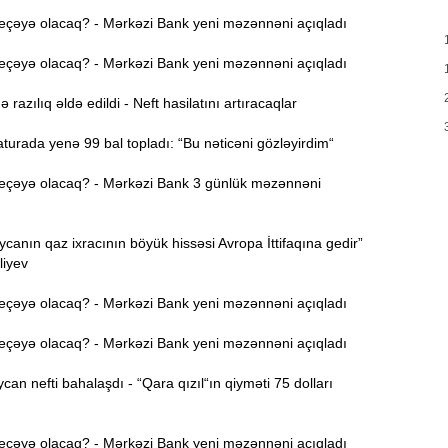
M
13:56
eçəyə olacaq? - Mərkəzi Bank yeni məzənnəni açıqladı
eçəyə olacaq? - Mərkəzi Bank yeni məzənnəni açıqladı
13:40
m
azılıq əldə edildi - Neft hasilatını artıracaqlar
Q
13:23
urada yenə 99 bal topladı: “Bu nəticəni gözləyirdim“
K
eçəyə olacaq? - Mərkəzi Bank 3 günlük məzənnəni
13:08
s
anın qaz ixracının böyük hissəsi Avropa İttifaqına gedir”
12:54
liyev
g
eçəyə olacaq? - Mərkəzi Bank yeni məzənnəni açıqladı
12:38
k
eçəyə olacaq? - Mərkəzi Bank yeni məzənnəni açıqladı
12:21
n nefti bahalaşdı - “Qara qızıl“ın qiyməti 75 dolları
y
12:06
eçəyə olacaq? - Mərkəzi Bank yeni məzənnəni açıqladı