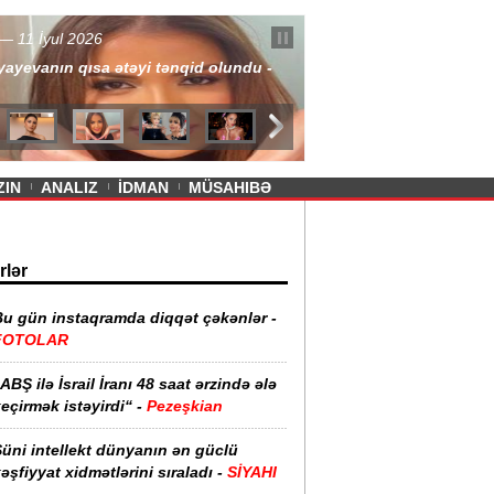
— 11 İyul 2026
ayevanın qısa ətəyi tənqid olundu -
ZIN
ANALIZ
İDMAN
MÜSAHIBƏ
rlər
Bu gün instaqramda diqqət çəkənlər -
FOTOLAR
ABŞ ilə İsrail İranı 48 saat ərzində ələ
eçirmək istəyirdi“ -
Pezeşkian
üni intellekt dünyanın ən güclü
əşfiyyat xidmətlərini sıraladı -
SİYAHI