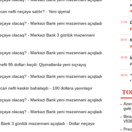
v
x
n nefti neçəyə satılır? - Yeni qiymət
17:03
eçəyə olacaq? - Mərkəzi Bank yeni məzənnəni açıqladı
eçəyə olacaq? - Mərkəzi Bank 3 günlük məzənnəni
N
16:47
eçəyə olacaq? - Mərkəzi Bank yeni məzənnəni açıqladı
İ
16:29
i
efti 95 dolları keçdi: Qiymətlərdə yeni sıçrayış
“
16:14
eçəyə olacaq? - Mərkəzi Bank yeni məzənnəni açıqladı
ç
n nefti kəskin bahalaşdı - 100 dollara yaxınlaşır
TO
M
16:00
eçəyə olacaq? - Mərkəzi Bank yeni məzənnəni açıqladı
Azər
a
gəli
eçəyə olacaq? - Mərkəzi Bank yeni məzənnəni açıqladı
Bina
VİD
15:44
Bank 3 günlük məzənnəni açıqladı - Dollar neçəyə
U
Prez