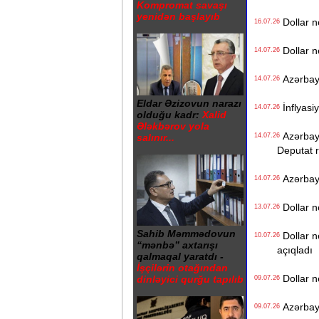
Kompromat savaşı
yenidən başlayıb
Dollar n
16.07.26
Dollar n
14.07.26
Azərbayc
14.07.26
Eldar Əzizovun narazı
İnflyasiy
14.07.26
olduğu kadr:
Xalid
Ələkbərov yola
Azərbayc
14.07.26
salınır...
Deputat r
Azərbayca
14.07.26
Dollar n
13.07.26
Sahib Məmmədovun
Dollar n
10.07.26
“mənbə” axtarışı
açıqladı
qalmaqal yaratdı -
İşçilərin otağından
Dollar n
dinləyici qurğu tapılıb
09.07.26
Azərbayca
09.07.26