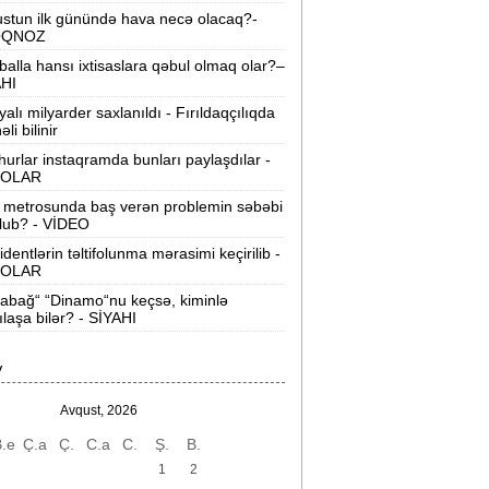
Bloomberg
stun ilk günündə hava necə olacaq?-
OQNOZ
akıdan “İsrail bazası“ iddialarına sərt
balla hansı ixtisaslara qəbul olmaq olar?–
cavab:
“Addım-addım gəzək, İsrailə aid
AHI
nəsə varmı?“
yalı milyarder saxlanıldı - Fırıldaqçılıqda
li bilinir
on 200 ildə dünya iqtisadiyyatının
urlar instaqramda bunları paylaşdılar -
iderləri kimlər olub? -
Siyahı
OLAR
ürkiyə ordusunda bir ilk:
Polkovnik
 metrosunda baş verən problemin səbəbi
lub? - VİDEO
Özlem Karapınar general oldu
identlərin təltifolunma mərasimi keçirilib -
OLAR
Mərkəzi Bank yoxlama apardı:
“Manato“ 50, rəhbəri 10 min manat
abağ“ “Dinamo“nu keçsə, kiminlə
cərimələndi
ılaşa bilər? - SİYAHI
-cu sinif məzunları bu kollecləri seçə
V
ilməz -
SİYAHI
Avqust, 2026
akı metrosunda yeni təyinatlar:
.e
Ç.a
Ç.
C.a
C.
Ş.
B.
imlər hansı stansiyaya rəis təyin
olundu?
1
2