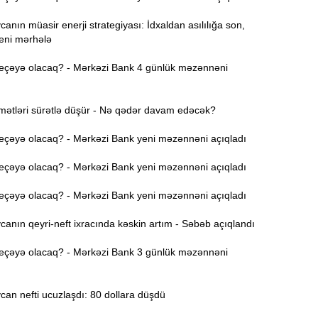
nın müasir enerji strategiyası: İdxaldan asılılığa son,
11:52
yeni mərhələ
eçəyə olacaq? - Mərkəzi Bank 4 günlük məzənnəni
Y
11:36
mətləri sürətlə düşür - Nə qədər davam edəcək?
N
11:19
ə
eçəyə olacaq? - Mərkəzi Bank yeni məzənnəni açıqladı
S
11:04
eçəyə olacaq? - Mərkəzi Bank yeni məzənnəni açıqladı
D
eçəyə olacaq? - Mərkəzi Bank yeni məzənnəni açıqladı
“
10:50
nın qeyri-neft ixracında kəskin artım - Səbəb açıqlandı
eçəyə olacaq? - Mərkəzi Bank 3 günlük məzənnəni
E
10:34
-
an nefti ucuzlaşdı: 80 dollara düşdü
“
10:17