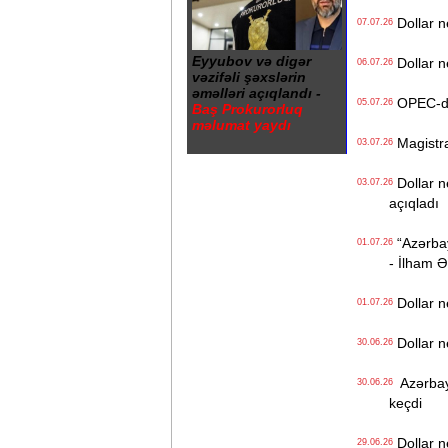
Dollar n
07.07.26
Eyyubov və digər
Dollar n
06.07.26
vəzifəli şəxslərin
əməlləri açıqlandı -
OPEC-də r
05.07.26
Baş Prokurorluq
məlumat yaydı
Magistrat
03.07.26
Dollar n
03.07.26
açıqladı
“Azərbayc
01.07.26
- İlham Ə
Dollar n
01.07.26
Dollar n
30.06.26
Azərbayca
30.06.26
keçdi
Dollar n
29.06.26