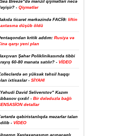
“Sea Breeze“də mənzil qiymətləri necə
əyişir? -
Qiymətlər
Bakıda ticarət mərkəzində FACİƏ:
liftin
şaxtasına düşüb öldü
Pentaqondan kritik addım:
Rusiya və
inə qarşı yeni plan
axçıvan Şəhər Poliklinikasında tibbi
rayış 60-80 manata satılır? -
VİDEO
olleclərdə ən yüksək təhsil haqqı
lan ixtisaslar -
SİYAHI
"Yəhudi David Seliverstov" Kazım
bbasov çıxdı! -
Bir dələduzla bağlı
SENSASİON detallar
ərtərdə qəbiristanlıqda məzarlar talan
dilib -
VİDEO
Abşeron Xəstəxanasının acınacaqlı