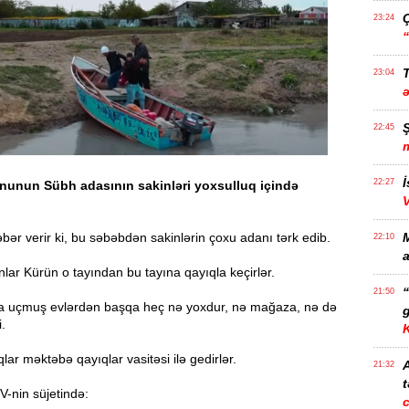
23:24
T
23:04
22:45
İ
22:27
onunun Sübh adasının sakinləri yoxsulluq içində
ər verir ki, bu səbəbdən sakinlərin çoxu adanı tərk edib.
22:10
a
ar Kürün o tayından bu tayına qayıqla keçirlər.
21:50
 uçmuş evlərdən başqa heç nə yoxdur, nə mağaza, nə də
g
.
ar məktəbə qayıqlar vasitəsi ilə gedirlər.
21:32
t
V-nin süjetində: