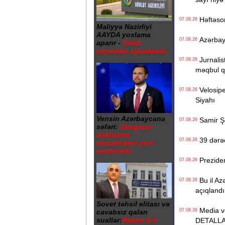
Həftəso
07.08.26
Maliyyə Nazirliyi
AAYDA yoxlama
Azərbayc
07.08.26
aparır -
Ciddi
yeyintilər aşkarlanıb
Jurnalist
07.08.26
məqbul q
Velosiped
07.08.26
Siyahı
Vensin Azərbaycana
Samir Şər
07.08.26
səfəri:
Zəngəzur
dəhlizinin
39 dərəc
07.08.26
müzakirələri yeni
mərhələdə
Preziden
07.08.26
Bu il Azə
07.08.26
açıqlandı
Sovet təhsil elitası və
Media və 
07.08.26
cavabsız qalan
suallar:
Rektor 6 il
DETALL