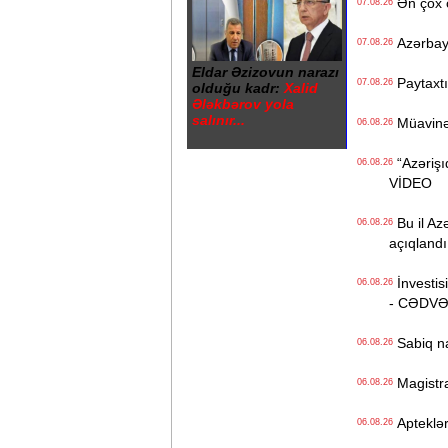
Ən çox ç
07.08.26
Azərbayc
07.08.26
Eldar Əzizovun narazı
Paytaxtın
07.08.26
olduğu kadr:
Xalid
Ələkbərov yola
salınır...
Müavinət 
06.08.26
“Azərişıq
06.08.26
VİDEO
Bu il Azə
06.08.26
açıqlandı
İnvestisi
06.08.26
- CƏDV
Sabiq na
06.08.26
Magistrat
06.08.26
Apteklərd
06.08.26