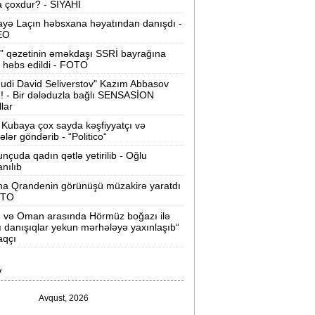
 çoxdur? - SİYAHI
ilərsiniz -
VİDEO
yə Laçın həbsxana həyatından danışdı -
Ər-arvadın yanaraq ölməsinə görə
EO
əbs edilən var -
Evdən 15 min də
” qəzetinin əməkdaşı SSRİ bayrağına
oğurlanıb
 həbs edildi - FOTO
udi David Seliverstov" Kazım Abbasov
Azərbaycanda icra başçısı olmayan
ı! - Bir dələduzla bağlı SENSASİON
ayonlar -
SİYAHI
llar
Kubaya çox sayda kəşfiyyatçı və
ağlanan universitetin müəllimləri
tələr göndərib - “Politico“
arazıdır -
İşsiz qalıblar
nçuda qadın qətlə yetirilib - Oğlu
anılıb
akistanda leysan yağışları -
150-dən
na Qrandenin görünüşü müzakirə yaratdı
çox insan ölüb
OTO
n və Oman arasında Hörmüz boğazı ilə
I Qaregin məhkəmə qarşısına çıxarılır -
ı danışıqlar yekun mərhələyə yaxınlaşıb“
rmənistan tarixində ilk
aqçı
“ABŞ-ın İrana genişmiqyaslı hücumu
V
özlənilir“ -
Qalibaf
Avqust, 2026
n çox çörək və ət yeyən bölgələr -