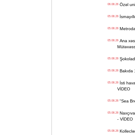
Özəl univ
06.08.26
İsmayıll
05.08.26
Metrodak
05.08.26
Ana xəstə
05.08.26
Mütəxəss
Şokolad 
05.08.26
Bakıda 1
05.08.26
İsti hava
05.08.26
VİDEO
“Sea Bree
05.08.26
Naxçıvan 
05.08.26
- VİDEO
Kolleclər
05.08.26