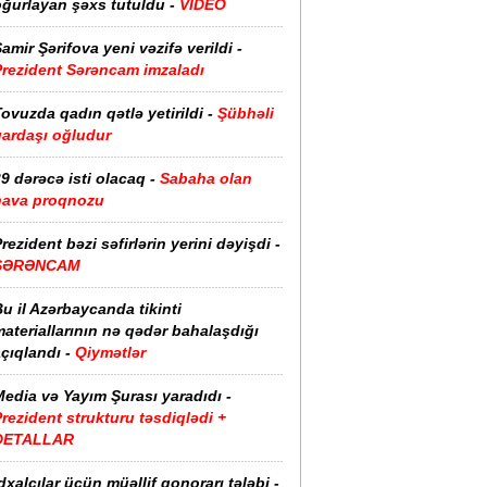
oğurlayan şəxs tutuldu -
VİDEO
amir Şərifova yeni vəzifə verildi -
Prezident Sərəncam imzaladı
ovuzda qadın qətlə yetirildi -
Şübhəli
qardaşı oğludur
9 dərəcə isti olacaq -
Sabaha olan
hava proqnozu
rezident bəzi səfirlərin yerini dəyişdi -
SƏRƏNCAM
u il Azərbaycanda tikinti
ateriallarının nə qədər bahalaşdığı
çıqlandı -
Qiymətlər
edia və Yayım Şurası yaradıdı -
rezident strukturu təsdiqlədi +
DETALLAR
dxalçılar üçün müəllif qonorarı tələbi -