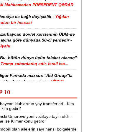
Ali Məhkəmədən PRESEDENT QƏRAR
ensiya ilə bağlı dəyişiklik -
Yığılan
ulun bir hissəsi
Azərbaycan dövlət xərclərinin ÜDM-də
ayına görə dünyada 58-ci yerdədir -
iyahı
“Bu, bütün dünya üçün fəlakət olacaq”
Tramp xəbərdarlıq edir, İsrail isə...
Nigar Fərhada məxsus “Aid Group“la
ağlı şikayətlər səngimir -
VİDEO
P 10
halimizin yarısı bu xəstəlikdən
ziyyət çəkir -
Səbəb
baycan klublarının yay transferləri - Kim
r, kim gedir?
zərbaycanda işçi axtarılır -
nski Umerovu yeni vəzifəyə təyin etdi -
Əməkhaqqı 10 min manatdır
nə isə Klimenkonu gətirdi
Kartdan istədiyiniz qədər köçürmə edə
mobili olan ailələrin sayı hansı bölgələrdə