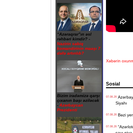
“Azəraqrar”ın əsl
rəhbəri kimdir? -
Nazirin sabiq
komandirinin maaşı 7
dəfə artırılıb?
Xəbərin oxunm
Sosial
Bizim iradəmizə qarşı
Azərbayc
07.08.26
çıxanın başı əziləcək
Siyahı
-
Azərbaycan
Prezidenti
Bəzi yer
07.08.26
“Azərlote
07.08.26
sayı niyə