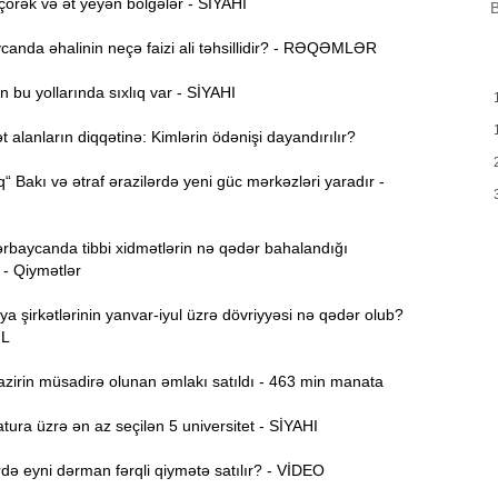
örək və ət yeyən bölgələr - SİYAHI
B
H
9:00
anda əhalinin neçə faizi ali təhsillidir? - RƏQƏMLƏR
Y
 bu yollarında sıxlıq var - SİYAHI
A
8:46
t
alanların diqqətinə: Kimlərin ödənişi dayandırılır?
P
8:30
“ Bakı və ətraf ərazilərdə yeni güc mərkəzləri yaradır -
E
12:55
rbaycanda tibbi xidmətlərin nə qədər bahalandığı
v
 - Qiymətlər
12:40
ya şirkətlərinin yanvar-iyul üzrə dövriyyəsi nə qədər olub?
ƏL
12:24
zirin müsadirə olunan əmlakı satıldı - 463 min manata
ö
ura üzrə ən az seçilən 5 universitet - SİYAHI
“
12:06
g
ə eyni dərman fərqli qiymətə satılır? - VİDEO