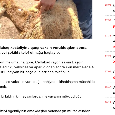
B
18:08
17:50
17:34
e
dabaq xəstəliyinə qarşı vaksin vurulduqdan sonra
ləvi şəkildə tələf olmağa başlayıb.
17:20
-ın məlumatına görə, Cəlilabad rayon sakini Daşqın
 edir ki, vaksinasiya aparıldıqdan sonra ilkin mərhələdə 4
zlu heyvan bir neçə gün ərzində tələf olub.
D
17:05
rda isə vaksinin vurulduğu nahiyədə iltihablaşma müşahidə
anıb.
A
16:47
m
ibi bildirir ki, heyvanlarda infeksiyanın mövcudluğu
P
16:29
v
zliyi Agentliyinin əməkdaşları vətəndaşın müraciətindən