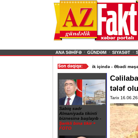
26
şın sürmürəm, saçımı
Previous
ANA SƏHİFƏ
GÜNDƏM
SIYASƏT
 qiymət aldı
/
Gəncə şəhərində 20 Yanvar abidəsi zibillik içində - 
Cəlilab
tələf o
Tarix 16.06.26
Sabiq sədr
Almaniyada tikinti
biznesinə başlayıb -
Şərikli bina tikir +
FOTO