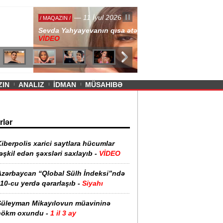
— 11 İyul 2026
ayevanın qısa ətəyi tənqid olundu -
ZIN
ANALIZ
İDMAN
MÜSAHIBƏ
rlər
iberpolis xarici saytlara hücumlar
əşkil edən şəxsləri saxlayıb -
VİDEO
Azərbaycan “Qlobal Sülh İndeksi”ndə
10-cu yerdə qərarlaşıb -
Siyahı
Süleyman Mikayılovun müavininə
hökm oxundu -
1 il 3 ay