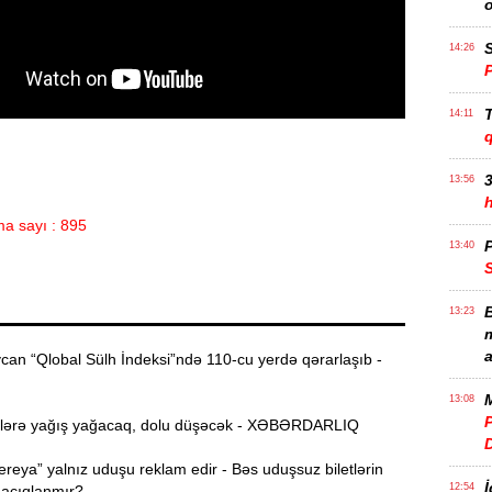
S
14:26
T
14:11
3
13:56
a sayı : 895
P
13:40
B
13:23
m
a
an “Qlobal Sülh İndeksi”ndə 110-cu yerdə qərarlaşıb -
M
13:08
P
lərə yağış yağacaq, dolu düşəcək - XƏBƏRDARLIQ
reya” yalnız uduşu reklam edir - Bəs uduşsuz biletlərin
İ
12:54
 açıqlanmır?