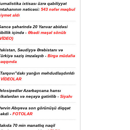
urnalistika ixtisası üzrə qabiliyyət
imtahanının nəticəsi:
543 nəfər məqbul
iymət aldı
Gəncə şəhərində 20 Yanvar abidəsi
ibillik içində -
Əbədi məşəl sönüb
(VİDEO)
akistan, Səudiyyə Ərəbistanı və
ürkiyə saziş imzalayıb -
Birgə müdafiə
haqqında
“Tarqovı”dakı yanğın məhdudlaşdırıldı
-
VİDEOLAR
Velosipedlər Azərbaycana hansı
lkələrdən və neçəyə gətirilib -
Siyahı
Pərvin Abıyeva son görünüşü diqqət
əkdi -
FOTOLAR
Bakıda 70 min manatlıq naqil