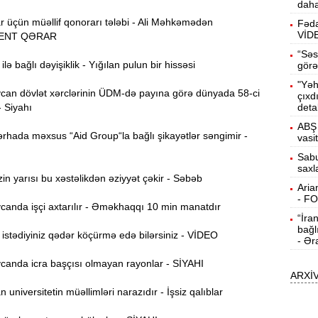
daha
b
r üçün müəllif qonorarı tələbi - Ali Məhkəmədən
Fəda
VİD
10:50
ENT QƏRAR
h
“Səs
lə bağlı dəyişiklik - Yığılan pulun bir hissəsi
görə
"Yəh
10:34
an dövlət xərclərinin ÜDM-də payına görə dünyada 58-ci
çıxd
r
- Siyahı
deta
ABŞ 
B
10:17
rhada məxsus “Aid Group“la bağlı şikayətlər səngimir -
vasi
n
Sabu
saxl
P
10:02
n yarısı bu xəstəlikdən əziyyət çəkir - Səbəb
Aria
- F
anda işçi axtarılır - Əməkhaqqı 10 min manatdır
“İra
I
9:48
bağl
E
stədiyiniz qədər köçürmə edə bilərsiniz - VİDEO
- Ər
9:32
anda icra başçısı olmayan rayonlar - SİYAHI
ARXİ
g
universitetin müəllimləri narazıdır - İşsiz qalıblar
Ə
9:15