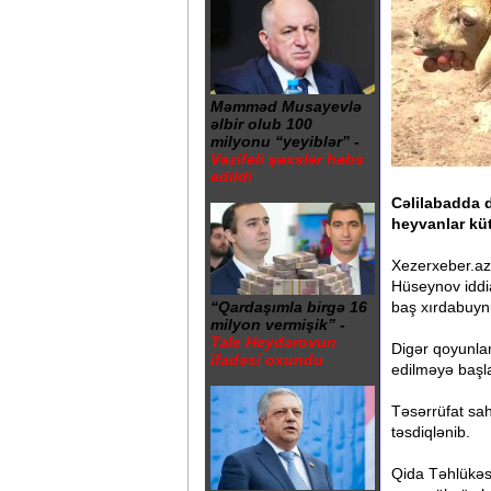
Məmməd Musayevlə
əlbir olub 100
milyonu “yeyiblər” -
Vəzifəli şəxslər həbs
edildi
Cəlilabadda 
heyvanlar küt
Xezerxeber.az
Hüseynov iddia
baş xırdabuynu
“Qardaşımla birgə 16
milyon vermişik” -
Tale Heydərovun
Digər qoyunla
ifadəsi oxundu
edilməyə başl
Təsərrüfat sah
təsdiqlənib.
Qida Təhlükəsi