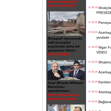
sonra universitetə
necə daxil olub?
İdxalçıla
07.08.26
PRESED
Pensiya i
07.08.26
Azərbayc
07.08.26
yerdədir 
Binəqədi rayonunda
neft buruqları
ərazisində daha bir
Nigar Fə
07.08.26
qanunsuz tikinti -
VİDEO
FOTO/VİDEO
Əhalimizi
07.08.26
Azərbayc
07.08.26
Kartdan i
07.08.26
Anar Əlizadə-Mübariz
Mənsimov
qarşıdurması -
Azərbayc
07.08.26
Kompromat savaşı
yenidən başlayıb
Bağlanan 
07.08.26