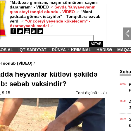
“Mətbəxə girmirəm, maşın sürmürəm, saçımı
daramıram“ - VİDEO
Sevda Yahyayevanın
/ MAQAZIN /
qısa ətəyi tənqid olundu - VİDEO
“Məni
çadrada görmək istəyirlər“ - Tənqidlərə cavab
Sevda Yahy
verdi
“Ər çörəyi yeyəndə kökələcəm“ -
VİDEO
Azərbaycanlı model
AXTAR
SOSIAL
İQTISADIYYAT
DÜNYA
KRIMINAL
HADISƏ
MAQA
Əbədi məşəl sönüb (VİDEO)
/
Xəbə
adda heyvanlar kütləvi şəkildə
lub: səbəb vaksindir?
K
19:00
t
, 9:15
Font ölçüsü :
-
/
+
18:44
1
18:25