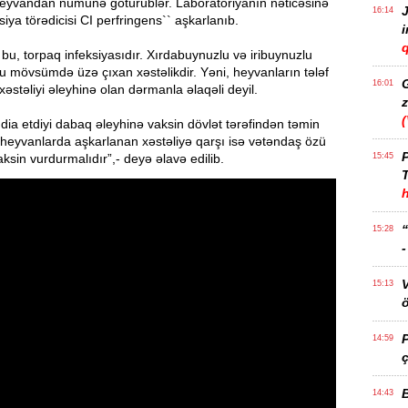
eyvandan nümunə götürüblər. Laboratoriyanın nəticəsinə
J
16:14
siya törədicisi CI perfringens`` aşkarlanıb.
q
, bu, torpaq infeksiyasıdır. Xırdabuynuzlu və iribuynuzlu
 mövsümdə üzə çıxan xəstəlikdir. Yəni, heyvanların tələf
16:01
əstəliyi əleyhinə olan dərmanla əlaqəli deyil.
z
dia etdiyi dabaq əleyhinə vaksin dövlət tərəfindən təmin
a heyvanlarda aşkarlanan xəstəliyə qarşı isə vətəndaş özü
P
ksin vurdurmalıdır”,- deyə əlavə edilib.
15:45
T
15:28
15:13
ö
14:59
ç
14:43