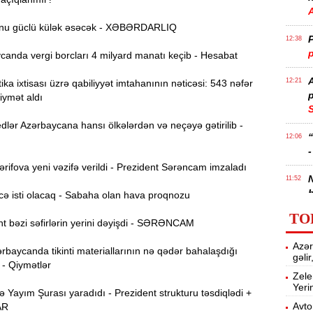
nu güclü külək əsəcək - XƏBƏRDARLIQ
P
12:38
p
anda vergi borcları 4 milyard manatı keçib - Hesabat
12:21
ika ixtisası üzrə qabiliyyət imtahanının nəticəsi: 543 nəfər
p
iymət aldı
S
lər Azərbaycana hansı ölkələrdən və neçəyə gətirilib -
12:06
-
ifova yeni vəzifə verildi - Prezident Sərəncam imzaladı
11:52
b
ə isti olacaq - Sabaha olan hava proqnozu
TO
Ə
11:36
t bəzi səfirlərin yerini dəyişdi - SƏRƏNCAM
ə
Azər
rbaycanda tikinti materiallarının nə qədər bahalaşdığı
gəli
A
11:19
 - Qiymətlər
Zele
Yeri
Yayım Şurası yaradıdı - Prezident strukturu təsdiqlədi +
11:04
Avto
AR