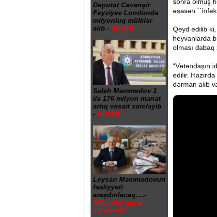
sonra ölmüş h
Deputat Cavanşir
əsasən ``infek
Feyziyev Londonda
milyonluq mülklər
alıb -
SİYAHI
Qeyd edilib ki
heyvanlarda bu
olması dabaq x
“Vətəndaşın id
edilir. Hazırd
dərman alıb va
Saleh Məmmədov 1
ilə 176 milyon manat
artıq vəsait xərcləyib
-
RƏSMİ
Leysan Məmmədovun
fəaliyyəti
araşdırılacaq….-
Milyonlar necə
xərclənir?