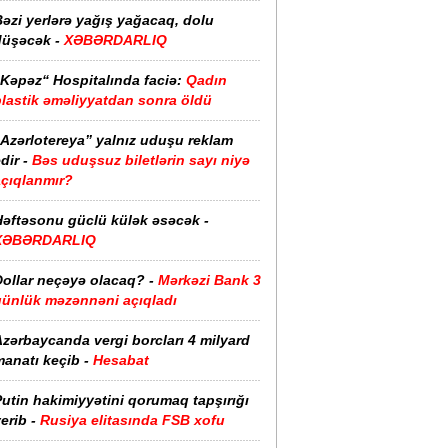
əzi yerlərə yağış yağacaq, dolu
düşəcək -
XƏBƏRDARLIQ
“Kəpəz“ Hospitalında faciə:
Qadın
plastik əməliyyatdan sonra öldü
“Azərlotereya” yalnız uduşu reklam
dir -
Bəs uduşsuz biletlərin sayı niyə
açıqlanmır?
Həftəsonu güclü külək əsəcək -
XƏBƏRDARLIQ
ollar neçəyə olacaq? -
Mərkəzi Bank 3
günlük məzənnəni açıqladı
zərbaycanda vergi borcları 4 milyard
anatı keçib -
Hesabat
utin hakimiyyətini qorumaq tapşırığı
erib -
Rusiya elitasında FSB xofu