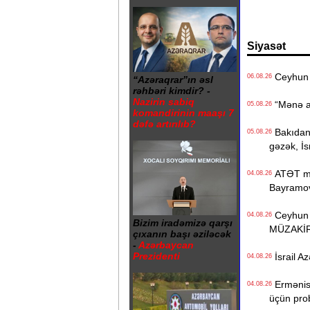
Siyasət
Ceyhun 
06.08.26
“Azəraqrar”ın əsl
rəhbəri kimdir? -
Nazirin sabiq
“Mənə aid
05.08.26
komandirinin maaşı 7
dəfə artırılıb?
Bakıdan “
05.08.26
gəzək, İs
ATƏT mək
04.08.26
Bayramo
Ceyhun B
04.08.26
Bizim iradəmizə qarşı
MÜZAKİ
çıxanın başı əziləcək
-
Azərbaycan
Prezidenti
İsrail Az
04.08.26
Ermənista
04.08.26
üçün pro