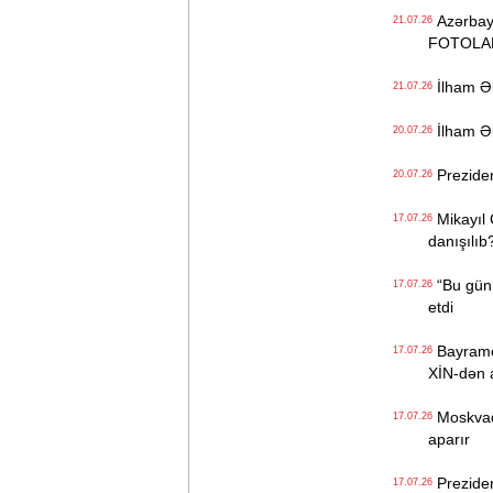
Azərbayc
21.07.26
FOTOLA
İlham Əl
21.07.26
İlham Əl
20.07.26
Preziden
20.07.26
Mikayıl 
17.07.26
danışılıb
“Bu gün 
17.07.26
etdi
Bayramov
17.07.26
XİN-dən 
Moskvada
17.07.26
aparır
Preziden
17.07.26