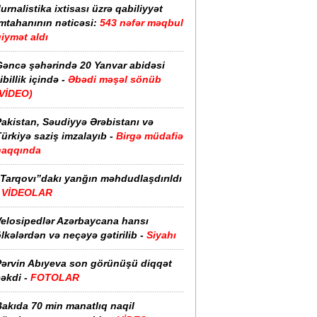
urnalistika ixtisası üzrə qabiliyyət
imtahanının nəticəsi:
543 nəfər məqbul
iymət aldı
Gəncə şəhərində 20 Yanvar abidəsi
ibillik içində -
Əbədi məşəl sönüb
(VİDEO)
akistan, Səudiyyə Ərəbistanı və
ürkiyə saziş imzalayıb -
Birgə müdafiə
haqqında
“Tarqovı”dakı yanğın məhdudlaşdırıldı
-
VİDEOLAR
Velosipedlər Azərbaycana hansı
lkələrdən və neçəyə gətirilib -
Siyahı
Pərvin Abıyeva son görünüşü diqqət
əkdi -
FOTOLAR
Bakıda 70 min manatlıq naqil