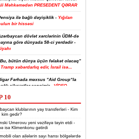
Ali Məhkəmədən PRESEDENT QƏRAR
ensiya ilə bağlı dəyişiklik -
Yığılan
ulun bir hissəsi
Azərbaycan dövlət xərclərinin ÜDM-də
ayına görə dünyada 58-ci yerdədir -
iyahı
“Bu, bütün dünya üçün fəlakət olacaq”
Tramp xəbərdarlıq edir, İsrail isə...
Nigar Fərhada məxsus “Aid Group“la
ağlı şikayətlər səngimir -
VİDEO
P 10
halimizin yarısı bu xəstəlikdən
ziyyət çəkir -
Səbəb
baycan klublarının yay transferləri - Kim
r, kim gedir?
zərbaycanda işçi axtarılır -
nski Umerovu yeni vəzifəyə təyin etdi -
Əməkhaqqı 10 min manatdır
nə isə Klimenkonu gətirdi
Kartdan istədiyiniz qədər köçürmə edə
mobili olan ailələrin sayı hansı bölgələrdə