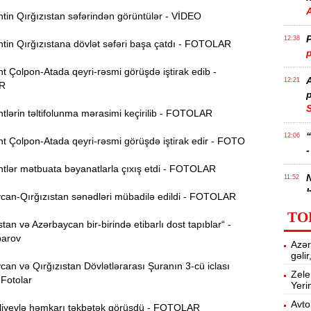
tin Qırğızıstan səfərindən görüntülər - VİDEO
P
12:38
tin Qırğızıstana dövlət səfəri başa çatdı - FOTOLAR
p
 Çolpon-Atada qeyri-rəsmi görüşdə iştirak edib -
12:21
R
p
S
lərin təltifolunma mərasimi keçirilib - FOTOLAR
12:06
t Çolpon-Atada qeyri-rəsmi görüşdə iştirak edir - FOTO
-
tlər mətbuata bəyanatlarla çıxış etdi - FOTOLAR
11:52
b
an-Qırğızıstan sənədləri mübadilə edildi - FOTOLAR
TO
Ə
11:36
tan və Azərbaycan bir-birində etibarlı dost tapıblar“ -
ə
parov
Azər
gəli
A
11:19
n və Qırğızıstan Dövlətlərarası Şuranın 3-cü iclası
Zele
- Fotolar
Yeri
11:04
Avto
iyevlə həmkarı təkbətək görüşdü - FOTOLAR