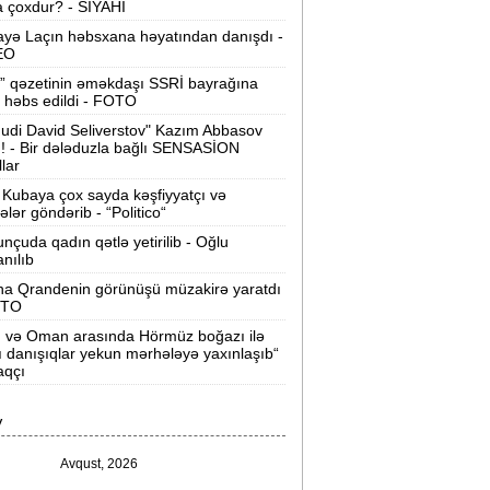
 çoxdur? - SİYAHI
ilərsiniz -
VİDEO
yə Laçın həbsxana həyatından danışdı -
Ər-arvadın yanaraq ölməsinə görə
EO
əbs edilən var -
Evdən 15 min də
” qəzetinin əməkdaşı SSRİ bayrağına
oğurlanıb
 həbs edildi - FOTO
udi David Seliverstov" Kazım Abbasov
Azərbaycanda icra başçısı olmayan
ı! - Bir dələduzla bağlı SENSASİON
ayonlar -
SİYAHI
llar
Kubaya çox sayda kəşfiyyatçı və
ağlanan universitetin müəllimləri
tələr göndərib - “Politico“
arazıdır -
İşsiz qalıblar
nçuda qadın qətlə yetirilib - Oğlu
anılıb
akistanda leysan yağışları -
150-dən
na Qrandenin görünüşü müzakirə yaratdı
çox insan ölüb
OTO
n və Oman arasında Hörmüz boğazı ilə
I Qaregin məhkəmə qarşısına çıxarılır -
ı danışıqlar yekun mərhələyə yaxınlaşıb“
rmənistan tarixində ilk
aqçı
“ABŞ-ın İrana genişmiqyaslı hücumu
V
özlənilir“ -
Qalibaf
Avqust, 2026
n çox çörək və ət yeyən bölgələr -