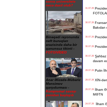
sonra universitetə
necə daxil olub?
Preziden
31.07.26
FOTOLA
Fransanı
30.07.26
Bakıdan 
Preziden
Binəqədi rayonunda
30.07.26
neft buruqları
ərazisində daha bir
Preziden
30.07.26
qanunsuz tikinti -
FOTO/VİDEO
Şahbaz Şə
30.07.26
davam e
Putin İl
28.07.26
Anar Əlizadə-Mübariz
XİN-dən Z
28.07.26
Mənsimov
qarşıdurması -
İlham Əl
26.07.26
Kompromat savaşı
MƏTN
yenidən başlayıb
İlham Əl
24.07.26