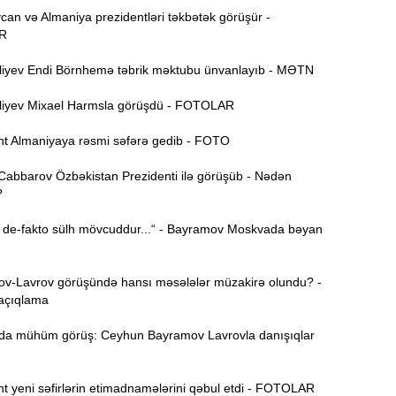
B
11:49
an və Almaniya prezidentləri təkbətək görüşür -
q
R
iyev Endi Börnhemə təbrik məktubu ünvanlayıb - MƏTN
İ
11:34
ü
iyev Mixael Harmsla görüşdü - FOTOLAR
t Almaniyaya rəsmi səfərə gedib - FOTO
11:20
s
Cabbarov Özbəkistan Prezidenti ilə görüşüb - Nədən
?
M
11:04
u
de-fakto sülh mövcuddur...“ - Bayramov Moskvada bəyan
A
10:47
s
-Lavrov görüşündə hansı məsələlər müzakirə olundu? -
açıqlama
R
10:32
Ö
 mühüm görüş: Ceyhun Bayramov Lavrovla danışıqlar
10:18
l
t yeni səfirlərin etimadnamələrini qəbul etdi - FOTOLAR