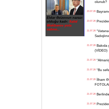
olunub?
Bayramov
23.07.26
Eldar Əzizovun narazı
Preziden
olduğu kadr:
Xalid
23.07.26
Ələkbərov yola
salınır...
“Vətənə 
21.07.26
Sadıqlın
Bakıda gi
21.07.26
(VİDEO)
“Almaniy
21.07.26
“Bu səfər
21.07.26
İlham Əli
21.07.26
FOTOLA
Berlində
21.07.26
Preziden
21.07.26