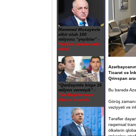
Məmməd Musayevlə
əlbir olub 100
milyonu “yeyiblər” -
Vəzifəli şəxslər həbs
edildi
Azərbaycanın 
Ticarət və İ
Qrinspan aras
“Qardaşımla birgə 16
Bu barədə Azər
milyon vermişik” -
Tale Heydərovun
ifadəsi oxundu
Görüş zamanı
vəziyyəti və i
Tərəflər dayanı
rəqəmsal trans
ölkələrin qlob