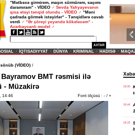
“Mətbəxə girmirəm, maşın sürmürəm, saçımı
daramıram“ - VİDEO
Sevda Yahyayevanın
/ MAQAZIN /
qısa ətəyi tənqid olundu - VİDEO
“Məni
çadrada görmək istəyirlər“ - Tənqidlərə cavab
Sevda Yahy
verdi
“Ər çörəyi yeyəndə kökələcəm“ -
VİDEO
Azərbaycanlı model
AXTAR
SOSIAL
İQTISADIYYAT
DÜNYA
KRIMINAL
HADISƏ
MAQA
ədi məşəl sönüb (VİDEO)
/
Xəbə
Bayramov BMT rəsmisi ilə
 - Müzakirə
K
19:00
t
, 14:46
Font ölçüsü :
-
/
+
18:44
1
18:25