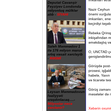
imkanları ətraf
Deputat Cavanşir
Feyziyev Londonda
Nazir Ceyhun 
milyonluq mülklər
önəmi vurğulay
alıb -
SİYAHI
imkanları, ener
keçirdiyi təşə
Rebeka Qrins
inkişafından m
əməkdaşlıq və 
Saleh Məmmədov 1
ilə 176 milyon manat
O, UNCTAD çərç
artıq vəsait xərcləyib
genişləndirilm
-
RƏSMİ
Görüşdə post
prosesi, işğal
habelə, Yaxın 
və ticarətə təs
Görüş zamanı 
Leysan Məmmədovun
məsələlər də m
fəaliyyəti
araşdırılacaq….-
Milyonlar necə
xərclənir?
Xəbərin oxunm