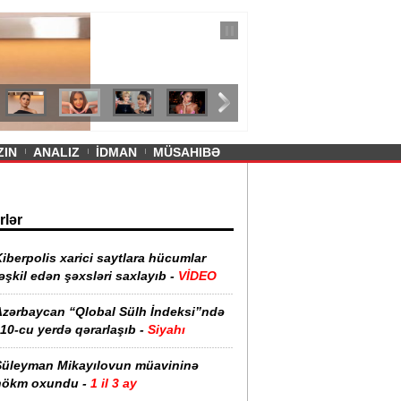
— 11 İyul 2026
ayevanın qısa ətəyi tənqid olundu -
ZIN
ANALIZ
İDMAN
MÜSAHIBƏ
rlər
iberpolis xarici saytlara hücumlar
əşkil edən şəxsləri saxlayıb -
VİDEO
Azərbaycan “Qlobal Sülh İndeksi”ndə
10-cu yerdə qərarlaşıb -
Siyahı
Süleyman Mikayılovun müavininə
hökm oxundu -
1 il 3 ay