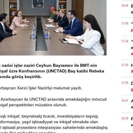
B
18:08
17:50
17:34
e
xarici işlər naziri Ceyhun Bayramov ilə BMT-nin
17:20
nkişaf üzrə Konfransının (UNCTAD) Baş katibi Rebeka
ında görüş keçirilib.
D
17:05
baycan Xarici İşlər Nazirliyi məlumat yayıb.
 Azərbaycan ilə UNCTAD arasında əməkdaşlığın mövcud
A
16:47
nkişaf perspektivləri müzakirə olunub.
m
qlı inkişaf, beynəlxalq ticarət, investisiyaların təşviqi,
P
16:29
formasiya, yaşıl iqtisadiyyat və inkişaf etməkdə olan
v
al iqtisadi proseslərə inteqrasiyası sahələrində əməkdaşlıq