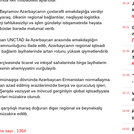
ında fikir mübadiləsi aparıblar.
J
16:14
Bayramov Azərbaycanın çoxtərəfli əməkdaşlığa verdiyi
q
araq, ölkənin regional bağlantılar, nəqliyyat-logistika
ji təhlükəsizliyi və iqlim gündəliyi istiqamətində həyata
16:01
bbüslər barədə məlumat verib.
z
pan UNCTAD ilə Azərbaycan arasında əməkdaşlığın
əmnunluğunu ifadə edib, Azərbaycanın regional iqtisadi
bağlantı layihələrində artan rolunu yüksək qiymətləndirib.
P
15:45
T
ivəsində ticarət və inkişaf sahələrində birgə layihələrin
əsinin əhəmiyyətini vurğulayıb.
15:28
-münaqişə dövründə Azərbaycan-Ermənistan normallaşma
dan azad edilmiş ərazilərimizdə bərpa və quruculuq işləri,
Şərqdə vəziyyət və mövcud gərginliyin qlobal iqtisadiyyata
15:13
irləri müzakirə olunub.
ö
qarşılıqlı maraq doğuran digər regional və beynəlxalq
14:59
üzakirə edilib.
ç
14:43
a sayı : 1354