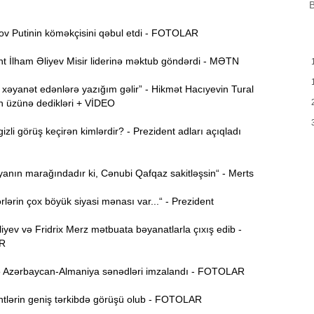
B
H
9:00
 Putinin köməkçisini qəbul etdi - FOTOLAR
Y
t İlham Əliyev Misir liderinə məktub göndərdi - MƏTN
A
8:46
t
xəyanət edənlərə yazığım gəlir” - Hikmət Hacıyevin Tural
ın üzünə dedikləri + VİDEO
P
8:30
zli görüş keçirən kimlərdir? - Prezident adları açıqladı
E
12:55
v
anın marağındadır ki, Cənubi Qafqaz sakitləşsin“ - Merts
12:40
lərin çox böyük siyasi mənası var...“ - Prezident
yev və Fridrix Merz mətbuata bəyanatlarla çıxış edib -
12:24
R
ö
 Azərbaycan-Almaniya sənədləri imzalandı - FOTOLAR
“
12:06
g
tlərin geniş tərkibdə görüşü olub - FOTOLAR