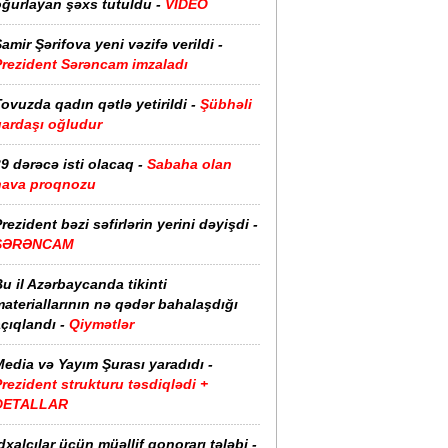
oğurlayan şəxs tutuldu -
VİDEO
amir Şərifova yeni vəzifə verildi -
Prezident Sərəncam imzaladı
ovuzda qadın qətlə yetirildi -
Şübhəli
qardaşı oğludur
9 dərəcə isti olacaq -
Sabaha olan
hava proqnozu
rezident bəzi səfirlərin yerini dəyişdi -
SƏRƏNCAM
u il Azərbaycanda tikinti
ateriallarının nə qədər bahalaşdığı
çıqlandı -
Qiymətlər
edia və Yayım Şurası yaradıdı -
rezident strukturu təsdiqlədi +
DETALLAR
dxalçılar üçün müəllif qonorarı tələbi -