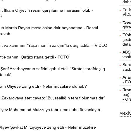
daha
b
Fəda
t İlham Əliyevin rəsmi qarşılanma mərasimi olub -
VİD
10:50
R
h
“Səs
görə
n Martin Rayan məsələsinə dair bəyanatına - Rəsmi
cavab
"Yəh
10:34
çıxd
r
deta
t və xanımını “Yaşa mənim xalqım”la qarşıladılar - VİDEO
ABŞ 
B
10:17
vasi
tlə xanımı Qırğızıstana getdi - FOTO
n
Sabu
rif Azərbaycanın səfirini qəbul etdi: “Strateji tərəfdaşlıq
saxl
P
10:02
dəcək”
Aria
- F
ham Əliyevə zəng etdi - Nələr müzakirə olunub?
“İra
I
9:48
bağl
E
axarovaya sərt cavab: “Bu, reallığın təhrif olunmasıdır“
- Ər
9:32
iyev Məhəmməd Muizzuya təbrik məktubu ünvanlayıb -
ARXİ
g
Ə
9:15
iyev Şavkat Mirziyoyevə zəng etdi - Nələr müzakirə