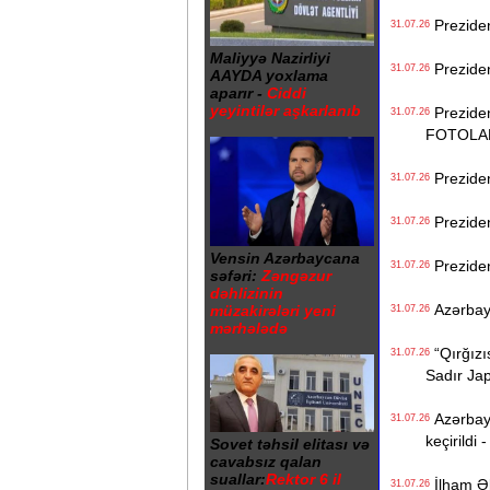
Preziden
31.07.26
Maliyyə Nazirliyi
Preziden
31.07.26
AAYDA yoxlama
aparır -
Ciddi
yeyintilər aşkarlanıb
Prezident
31.07.26
FOTOLA
Prezident
31.07.26
Preziden
31.07.26
Vensin Azərbaycana
Preziden
31.07.26
səfəri:
Zəngəzur
dəhlizinin
Azərbayc
müzakirələri yeni
31.07.26
mərhələdə
“Qırğızıs
31.07.26
Sadır Ja
Azərbayca
31.07.26
keçirildi 
Sovet təhsil elitası və
cavabsız qalan
suallar:
Rektor 6 il
İlham Əl
31.07.26