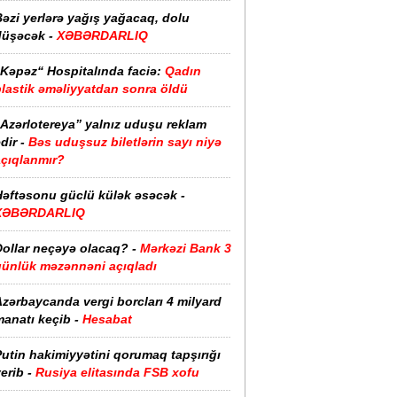
əzi yerlərə yağış yağacaq, dolu
düşəcək -
XƏBƏRDARLIQ
“Kəpəz“ Hospitalında faciə:
Qadın
plastik əməliyyatdan sonra öldü
“Azərlotereya” yalnız uduşu reklam
dir -
Bəs uduşsuz biletlərin sayı niyə
açıqlanmır?
Həftəsonu güclü külək əsəcək -
XƏBƏRDARLIQ
ollar neçəyə olacaq? -
Mərkəzi Bank 3
günlük məzənnəni açıqladı
zərbaycanda vergi borcları 4 milyard
anatı keçib -
Hesabat
utin hakimiyyətini qorumaq tapşırığı
erib -
Rusiya elitasında FSB xofu