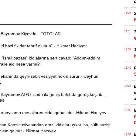
S
14:26
T
14:11
Bayramov Kiyevdə - FOTOLAR
 bəzi fikirlər təhrif olunub” - Hikmət Hacıyev
3
13:56
İsrail bazası“ iddialarına sərt cavab: “Addım-addım
railə aid nəsə varmı?“
P
13:40
anında qeyri-sabit vəziyyət hökm sürür - Ceyhun
v
B
13:23
m
ayramov ATƏT sədri ilə geniş tərkibdə görüş keçirib -
a
RƏ
M
13:08
ərbaycanın mesajlarını ciddi qəbul etdi -Hikmət Hacıyev
P
n Konstitusiyasından ərazi iddiaları çıxarılsa, sülh sazişi
blem qalmır - Hikmət Hacıyev
İ
12:54