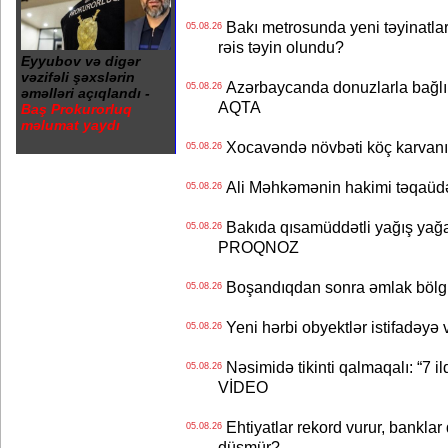
Bakı metrosunda yeni təyinatlar
05.08.26
rəis təyin olundu?
Eyyubov və digər
vəzifəli şəxslərin
Azərbaycanda donuzlarla bağlı m
05.08.26
əməlləri açıqlandı -
AQTA
Baş Prokurorluq
məlumat yaydı
Xocavəndə növbəti köç karvanı
05.08.26
Ali Məhkəmənin hakimi təqaüdə
05.08.26
Bakıda qısamüddətli yağış yağa
05.08.26
PROQNOZ
Boşandıqdan sonra əmlak bölgü
05.08.26
Yeni hərbi obyektlər istifadəyə
05.08.26
Nəsimidə tikinti qalmaqalı: “7 ildi
05.08.26
VİDEO
Ehtiyatlar rekord vurur, banklar q
05.08.26
düşmür?