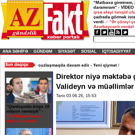
“Mətbəxə girmirəm,
daramıram“ - VİDEO
qısa ətəyi tənqid o
çadrada görmək istə
verdi
“Ər çörəyi 
Azərbaycanlı model
ious
ANA SƏHİFƏ
GÜNDƏM
SIYASƏT
SOSIAL
İQTISADIYYAT
 Video
/
Azərbaycan nefti ucuzlaşmaqda davam edir - Yeni qiymət
/
Direktor niyə məktəbə 
Valideyn və müəllimlər
Tarix 03.06.26, 15:53
“Qardaşımla birgə 16
milyon vermişik” -
Tale Heydərovun
ifadəsi oxundu