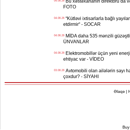
Bu xəstəxananın direktoru da və
04.08.26
FOTO
“Kütləvi ixtisarlarla bağlı yayıla
04.08.26
etdirmir“ - SOCAR
MİDA daha 535 mənzili güzəştli şə
04.08.26
ÜNVANLAR
Elektromobillər üçün yeni ener
04.08.26
ehtiyac var - VİDEO
Avtomobili olan ailələrin sayı 
03.08.26
çoxdur? - SİYAHI
Əlaqə
|
Buy 