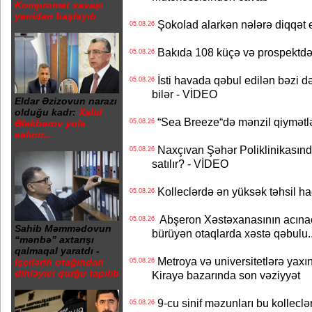
Kompromat savaşı
yenidən başlayıb
Şokolad alarkən nələrə diqqət 
05.08.26
Bakıda 108 küçə və prospektdə 
05.08.26
İsti havada qəbul edilən bəzi d
05.08.26
bilər - VİDEO
Eldar Əzizovun narazı
olduğu kadr:
Xalid
“Sea Breeze“də mənzil qiymətlər
05.08.26
Ələkbərov yola
salınır...
Naxçıvan Şəhər Poliklinikasında
05.08.26
satılır? - VİDEO
Kolleclərdə ən yüksək təhsil haq
05.08.26
Abşeron Xəstəxanasının acınaca
05.08.26
Sahib Məmmədovun
bürüyən otaqlarda xəstə qəbulu..
“mənbə” axtarışı
qalmaqal yaratdı -
Metroya və universitetlərə yaxın
İşçilərin otağından
05.08.26
dinləyici qurğu tapılıb
Kirayə bazarında son vəziyyət
9-cu sinif məzunları bu kolleclə
05.08.26