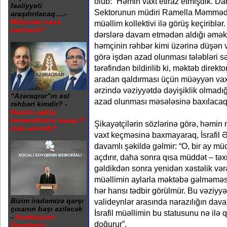
olub: “Həmin vaxt etiraz etmişdik. Da
fəaliyyəti
Sektorunun müdiri Ramella Məmmədo
araşdırılacaq….-
Milyonlar necə
müəllim kollektivi ilə görüş keçiriblə
xərclənir?
dərslərə davam etmədən aldığı əməkh
həmçinin rəhbər kimi üzərinə düşən v
görə işdən azad olunması tələbləri sə
tərəfindən bildirilib ki, məktəb direkt
aradan qaldırması üçün müəyyən vax
ərzində vəziyyətdə dəyişiklik olmadığ
“Azəraqrar”ın əsl
azad olunması məsələsinə baxılacaq
rəhbəri kimdir? -
Nazirin sabiq
komandirinin maaşı 7
Şikayətçilərin sözlərinə görə, həmi
dəfə artırılıb?
vaxt keçməsinə baxmayaraq, İsrafil Ə
davamlı şəkildə gəlmir: “O, bir ay mü
açdırır, daha sonra qısa müddət – t
gəldikdən sonra yenidən xəstəlik vərəq
müəllimin aylarla məktəbə gəlməməs
hər hansı tədbir görülmür. Bu vəziyyət
Bizim iradəmizə qarşı
valideynlər arasında narazılığın dav
çıxanın başı əziləcək
İsrafil müəllimin bu statusunu nə ilə
-
Azərbaycan
doğurur”.
Prezidenti