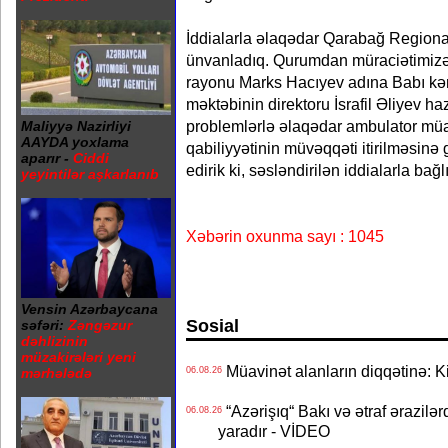
İddialarla əlaqədar Qarabağ Regiona
ünvanladıq. Qurumdan müraciətimizə b
rayonu Marks Hacıyev adına Babı kə
məktəbinin direktoru İsrafil Əliyev h
problemlərlə əlaqədar ambulator mü
Maliyyə Nazirliyi
AAYDA yoxlama
qabiliyyətinin müvəqqəti itirilməsinə
aparır -
Ciddi
edirik ki, səsləndirilən iddialarla bağ
yeyintilər aşkarlanıb
Xəbərin oxunma sayı : 1045
Vensin Azərbaycana
Sosial
səfəri:
Zəngəzur
dəhlizinin
müzakirələri yeni
Müavinət alanların diqqətinə: Ki
06.08.26
mərhələdə
“Azərişıq“ Bakı və ətraf ərazilə
06.08.26
yaradır - VİDEO