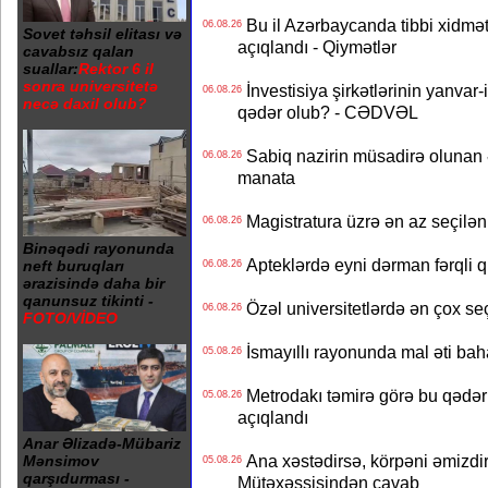
Bu il Azərbaycanda tibbi xidmət
06.08.26
Sovet təhsil elitası və
açıqlandı - Qiymətlər
cavabsız qalan
suallar:
Rektor 6 il
sonra universitetə
İnvestisiya şirkətlərinin yanvar-
06.08.26
necə daxil olub?
qədər olub? - CƏDVƏL
Sabiq nazirin müsadirə olunan ə
06.08.26
manata
Magistratura üzrə ən az seçilən 
06.08.26
Binəqədi rayonunda
Apteklərdə eyni dərman fərqli q
neft buruqları
06.08.26
ərazisində daha bir
qanunsuz tikinti -
Özəl universitetlərdə ən çox seç
06.08.26
FOTO/VİDEO
İsmayıllı rayonunda mal əti ba
05.08.26
Metrodakı təmirə görə bu qədər 
05.08.26
açıqlandı
Anar Əlizadə-Mübariz
Ana xəstədirsə, körpəni əmizdir
Mənsimov
05.08.26
qarşıdurması -
Mütəxəssisindən cavab