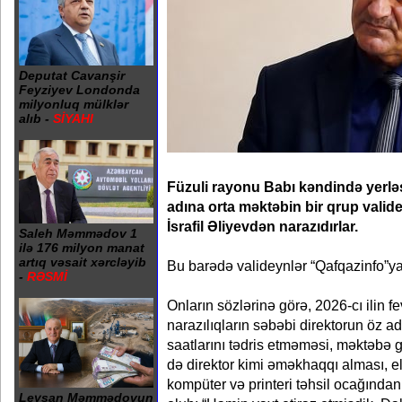
Deputat Cavanşir
Feyziyev Londonda
milyonluq mülklər
alıb -
SİYAHI
Füzuli rayonu Babı kəndində yerl
adına orta məktəbin bir qrup valide
İsrafil Əliyevdən narazıdırlar.
Saleh Məmmədov 1
ilə 176 milyon manat
artıq vəsait xərcləyib
Bu barədə valideynlər “Qafqazinfo”ya 
-
RƏSMİ
Onların sözlərinə görə, 2026-cı ilin f
narazılıqların səbəbi direktorun öz ad
saatlarını tədris etməməsi, məktəb
də direktor kimi əməkhaqqı alması, e
kompüter və printeri təhsil ocağından 
Leysan Məmmədovun