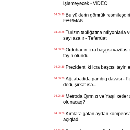
işləməyəcək - VİDEO
Bu yüklərin gömrük rəsmiləşdiri
04.08.26
FƏRMAN
Turizm təbliğatına milyonlarla və
04.08.26
sayı azalır - Təfərrüat
Ordubadın icra başçısı vəzifəsin
04.08.26
təyin olundu
Prezident iki icra başçısı təyi
04.08.26
Ağcabədidə pambıq davası - Fe
04.08.26
dedi, şirkət isə...
Metroda Qırmızı və Yaşıl xətlər a
04.08.26
olunacaq?
Kimlərə gələn aydan kompensas
04.08.26
açıqladı