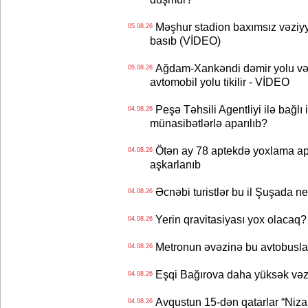
Məşhur stadion baxımsız vəziyy
05.08.26
basıb (VİDEO)
Ağdam-Xankəndi dəmir yolu və
05.08.26
avtomobil yolu tikilir - VİDEO
Peşə Təhsili Agentliyi ilə bağlı i
04.08.26
münasibətlərlə aparılıb?
Ötən ay 78 aptekdə yoxlama apa
04.08.26
aşkarlanıb
Əcnəbi turistlər bu il Şuşada ne
04.08.26
Yerin qravitasiyası yox olaca
04.08.26
Metronun əvəzinə bu avtobuslar
04.08.26
Eşqi Bağırova daha yüksək vəzifə
04.08.26
Avqustun 15-dən qatarlar “Niza
04.08.26