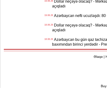
Dollar neçəyə olacaq? - Mərkə
19.06.26
açıqladı
Azərbaycan nefti ucuzlaşdı: 80 
19.06.26
Dollar neçəyə olacaq? - Mərkə
18.06.26
açıqladı
Azərbaycan bu gün qaz təchizat
18.06.26
baxımından birinci yerdədir - Pr
Əlaqə
|
Buy 