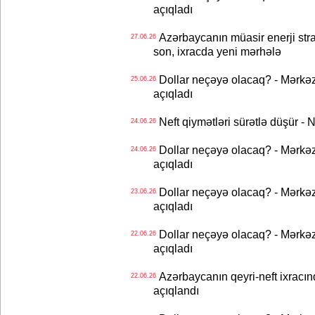
açıqladı
Azərbaycanın müasir enerji strat
27.06.26
son, ixracda yeni mərhələ
Dollar neçəyə olacaq? - Mərkə
25.06.26
açıqladı
Neft qiymətləri sürətlə düşür 
24.06.26
Dollar neçəyə olacaq? - Mərkə
24.06.26
açıqladı
Dollar neçəyə olacaq? - Mərkə
23.06.26
açıqladı
Dollar neçəyə olacaq? - Mərkə
22.06.26
açıqladı
Azərbaycanın qeyri-neft ixracın
22.06.26
açıqlandı