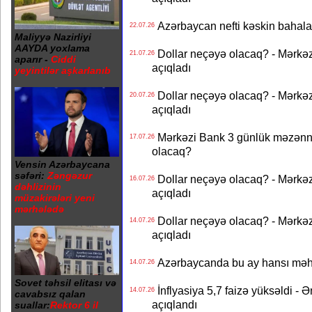
Azərbaycan nefti kəskin bahalaşd
22.07.26
Maliyyə Nazirliyi
AAYDA yoxlama
Dollar neçəyə olacaq? - Mərkə
21.07.26
aparır -
Ciddi
açıqladı
yeyintilər aşkarlanıb
Dollar neçəyə olacaq? - Mərkə
20.07.26
açıqladı
Mərkəzi Bank 3 günlük məzənnən
17.07.26
olacaq?
Vensin Azərbaycana
səfəri:
Zəngəzur
Dollar neçəyə olacaq? - Mərkə
16.07.26
dəhlizinin
açıqladı
müzakirələri yeni
mərhələdə
Dollar neçəyə olacaq? - Mərkə
14.07.26
açıqladı
Azərbaycanda bu ay hansı məhs
14.07.26
Sovet təhsil elitası və
İnflyasiya 5,7 faizə yüksəldi - 
14.07.26
cavabsız qalan
açıqlandı
suallar:
Rektor 6 il