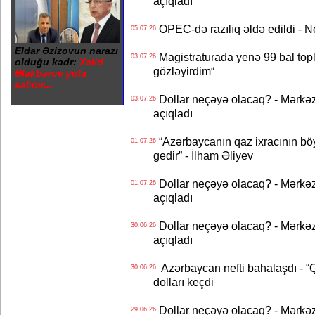
açıqladı
OPEC-də razılıq əldə edildi - Nef
05.07.26
Eldar Əzizovun narazı
Magistraturada yenə 99 bal topl
03.07.26
olduğu kadr:
Xalid
gözləyirdim“
Ələkbərov yola
salınır...
Dollar neçəyə olacaq? - Mərkə
03.07.26
açıqladı
“Azərbaycanın qaz ixracının böyü
01.07.26
gedir” - İlham Əliyev
Dollar neçəyə olacaq? - Mərkə
01.07.26
açıqladı
Dollar neçəyə olacaq? - Mərkə
30.06.26
açıqladı
Azərbaycan nefti bahalaşdı - “Qa
30.06.26
dolları keçdi
Dollar neçəyə olacaq? - Mərkə
29.06.26