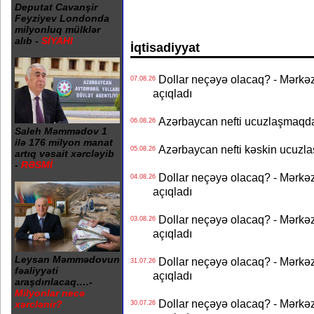
Deputat Cavanşir
Feyziyev Londonda
milyonluq mülklər
alıb -
SİYAHI
İqtisadiyyat
Dollar neçəyə olacaq? - Mərkə
07.08.26
açıqladı
Azərbaycan nefti ucuzlaşmaqda 
06.08.26
Saleh Məmmədov 1
ilə 176 milyon manat
Azərbaycan nefti kəskin ucuzlaş
05.08.26
artıq vəsait xərcləyib
-
RƏSMİ
Dollar neçəyə olacaq? - Mərkə
04.08.26
açıqladı
Dollar neçəyə olacaq? - Mərkə
03.08.26
açıqladı
Leysan Məmmədovun
Dollar neçəyə olacaq? - Mərkə
31.07.26
fəaliyyəti
açıqladı
araşdırılacaq….-
Milyonlar necə
Dollar neçəyə olacaq? - Mərkə
xərclənir?
30.07.26