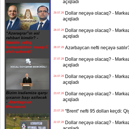
açıqladı
Dollar neçəyə olacaq? - Mərkə
29.07.26
açıqladı
Dollar neçəyə olacaq? - Mərkə
28.07.26
“Azəraqrar”ın əsl
açıqladı
rəhbəri kimdir? -
Nazirin sabiq
komandirinin maaşı 7
Azərbaycan nefti neçəyə satılır?
28.07.26
dəfə artırılıb?
Dollar neçəyə olacaq? - Mərkə
27.07.26
açıqladı
Dollar neçəyə olacaq? - Mərkə
24.07.26
açıqladı
Bizim iradəmizə qarşı
Dollar neçəyə olacaq? - Mərkə
23.07.26
çıxanın başı əziləcək
açıqladı
-
Azərbaycan
Prezidenti
“Brent“ nefti 95 dolları keçdi: Q
23.07.26
Dollar neçəyə olacaq? - Mərkə
22.07.26
açıqladı