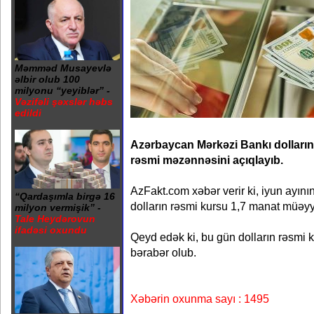
Məmməd Musayevlə
əlbir olub 100
milyonu “yeyiblər” -
Vəzifəli şəxslər həbs
edildi
Azərbaycan Mərkəzi Bankı dolların
rəsmi məzənnəsini açıqlayıb.
AzFakt.com xəbər verir ki, iyun ayının
“Qardaşımla birgə 16
dolların rəsmi kursu 1,7 manat müəyy
milyon vermişik” -
Tale Heydərovun
ifadəsi oxundu
Qeyd edək ki, bu gün dolların rəsmi
bərabər olub.
Xəbərin oxunma sayı : 1495