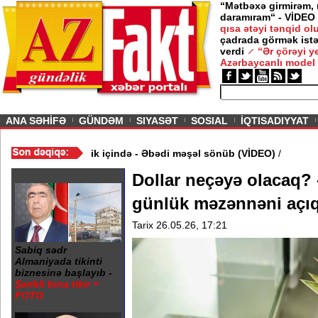
“Mətbəxə girmirəm,
daramıram“ - VİDEO
qısa ətəyi tənqid o
çadrada görmək istə
verdi
“Ər çörəyi 
Azərbaycanlı model
ious
ANA SƏHİFƏ
GÜNDƏM
SIYASƏT
SOSIAL
İQTISADIYYAT
20 Yanvar abidəsi zibillik içində - Əbədi məşəl sönüb (VİDEO)
/
Dollar neçəyə olacaq? 
günlük məzənnəni açıq
Tarix 26.05.26, 17:21
Sabiq sədr
Almaniyada tikinti
biznesinə başlayıb -
Şərikli bina tikir +
FOTO