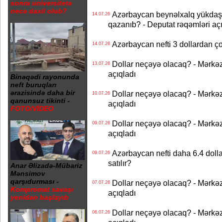
sonra universitetə
necə daxil olub?
Azərbaycan beynəlxalq yükdaş
14.07.26
qazanıb? - Deputat rəqəmləri aç
Azərbaycan nefti 3 dollardan ço
14.07.26
Dollar neçəyə olacaq? - Mərkə
13.07.26
açıqladı
Binəqədi rayonunda
neft buruqları
ərazisində daha bir
Dollar neçəyə olacaq? - Mərkə
10.07.26
qanunsuz tikinti -
açıqladı
FOTO/VİDEO
Dollar neçəyə olacaq? - Mərkə
09.07.26
açıqladı
Azərbaycan nefti daha 6.4 dollar
09.07.26
satılır?
Anar Əlizadə-Mübariz
Mənsimov
qarşıdurması -
Dollar neçəyə olacaq? - Mərkə
07.07.26
Kompromat savaşı
açıqladı
yenidən başlayıb
Dollar neçəyə olacaq? - Mərkə
06.07.26