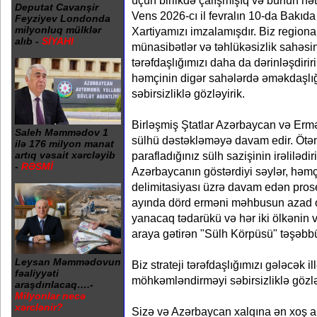
üçün birlikdə çalışmışıq və bunun nət
Deputat Cavanşir
Vens 2026-cı il fevralın 10-da Bakıda 
Feyziyev Londonda
milyonluq mülklər
Xartiyamızı imzalamışdır. Biz regional
alıb -
SİYAHI
münasibətlər və təhlükəsizlik sahəs
tərəfdaşlığımızı daha da dərinləşdirir
həmçinin digər sahələrdə əməkdaşlı
səbirsizliklə gözləyirik.
Birləşmiş Ştatlar Azərbaycan və Ermə
Saleh Məmmədov 1
sülhü dəstəkləməyə davam edir. Ötən
ilə 176 milyon manat
artıq vəsait xərcləyib
parafladığınız sülh sazişinin irəlilədi
-
RƏSMİ
Azərbaycanın göstərdiyi səylər, həmç
delimitasiyası üzrə davam edən prose
ayında dörd erməni məhbusun azad 
yanacaq tədarükü və hər iki ölkənin v
araya gətirən "Sülh Körpüsü" təşəbbüs
Leysan Məmmədovun
Biz strateji tərəfdaşlığımızı gələcək i
fəaliyyəti
möhkəmləndirməyi səbirsizliklə gözlə
araşdırılacaq….-
Milyonlar necə
xərclənir?
Sizə və Azərbaycan xalqına ən xoş ar