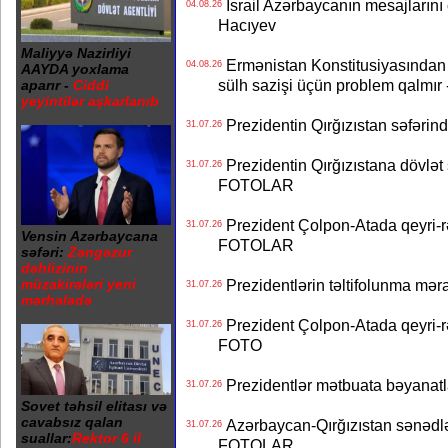
İsrail Azərbaycanın mesajlarını 
04.08.26
Hacıyev
Maliyyə Nazirliyi
Ermənistan Konstitusiyasından ər
04.08.26
AAYDA yoxlama
sülh sazişi üçün problem qalmır
aparır -
Ciddi
yeyintilər aşkarlanıb
Prezidentin Qırğızıstan səfərin
31.07.26
Prezidentin Qırğızıstana dövlət s
31.07.26
FOTOLAR
Prezident Çolpon-Atada qeyri-rə
31.07.26
Vensin Azərbaycana
FOTOLAR
səfəri:
Zəngəzur
dəhlizinin
müzakirələri yeni
Prezidentlərin təltifolunma mər
31.07.26
mərhələdə
Prezident Çolpon-Atada qeyri-rə
31.07.26
FOTO
Prezidentlər mətbuata bəyanatl
31.07.26
Sovet təhsil elitası və
cavabsız qalan
Azərbaycan-Qırğızıstan sənədlər
31.07.26
suallar:
Rektor 6 il
FOTOLAR