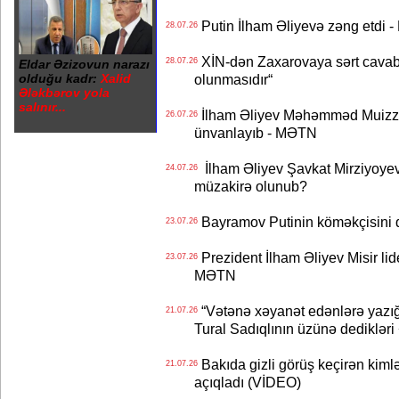
Putin İlham Əliyevə zəng etdi -
28.07.26
XİN-dən Zaxarovaya sərt cavab: “
28.07.26
Eldar Əzizovun narazı
olduğu kadr:
Xalid
olunmasıdır“
Ələkbərov yola
salınır...
İlham Əliyev Məhəmməd Muizzu
26.07.26
ünvanlayıb - MƏTN
İlham Əliyev Şavkat Mirziyoyevə
24.07.26
müzakirə olunub?
Bayramov Putinin köməkçisini 
23.07.26
Prezident İlham Əliyev Misir lid
23.07.26
MƏTN
“Vətənə xəyanət edənlərə yazığı
21.07.26
Tural Sadıqlının üzünə dediklər
Bakıda gizli görüş keçirən kimlər
21.07.26
açıqladı (VİDEO)