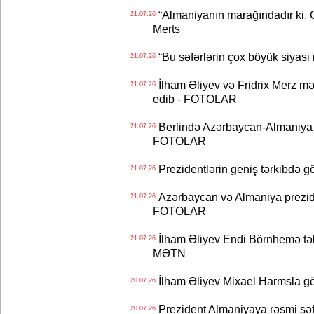
“Almaniyanın marağındadır ki, C
21.07.26
Merts
“Bu səfərlərin çox böyük siyasi m
21.07.26
İlham Əliyev və Fridrix Merz mə
21.07.26
edib - FOTOLAR
Berlində Azərbaycan-Almaniya s
21.07.26
FOTOLAR
Prezidentlərin geniş tərkibdə 
21.07.26
Azərbaycan və Almaniya preziden
21.07.26
FOTOLAR
İlham Əliyev Endi Börnhemə təb
21.07.26
MƏTN
İlham Əliyev Mixael Harmsla 
20.07.26
Prezident Almaniyaya rəsmi sə
20.07.26