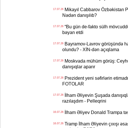
Mikayıl Cabbarov Özbəkistan Pre
17.07.26
Nədən danışılıb?
“Bu gün de-fakto sülh mövcuddu
17.07.26
bəyan etdi
Bayramov-Lavrov görüşündə ha
17.07.26
olundu? - XİN-dən açıqlama
Moskvada mühüm görüş: Ceyhu
17.07.26
danışıqlar aparır
Prezident yeni səfirlərin etimad
17.07.26
FOTOLAR
İlham Əliyevin Şuşada danışıqlar
17.07.26
razılaşdım - Pelleqrini
İlham Əliyev Donald Trampa tə
16.07.26
Tramp İlham Əliyevin çıxışı əsa
16.07.26