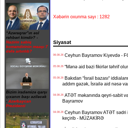
Xəbərin oxunma sayı : 1282
“Azəraqrar”ın əsl
rəhbəri kimdir? -
Siyasət
Nazirin sabiq
komandirinin maaşı 7
dəfə artırılıb?
Ceyhun Bayramov Kiyevdə - 
06.08.26
“Mənə aid bəzi fikirlər təhrif ol
05.08.26
Bakıdan “İsrail bazası“ iddialar
05.08.26
addım gəzək, İsrailə aid nəsə va
Bizim iradəmizə qarşı
ATƏT məkanında qeyri-sabit və
04.08.26
çıxanın başı əziləcək
Bayramov
-
Azərbaycan
Prezidenti
Ceyhun Bayramov ATƏT sədri il
04.08.26
keçirib - MÜZAKİRƏ