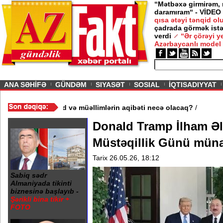
“Mətbəxə girmirəm,
daramıram“ - VİDEO
qısa ətəyi tənqid o
çadrada görmək istə
verdi
“Ər çörəyi 
Azərbaycanlı model
ious
ANA SƏHİFƏ
GÜNDƏM
SIYASƏT
SOSIAL
İQTISADIYYAT
əktəb bağlandı - Şagird və müəllimlərin aqibəti necə olacaq?
/
Donald Tramp İlham Əli
Müstəqillik Günü müna
Tarix 26.05.26, 18:12
Sabiq sədr
Almaniyada tikinti
biznesinə başlayıb -
Şərikli bina tikir +
FOTO