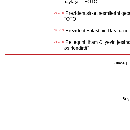
paylaşdı - FOTO
Prezident şirkət rəsmilərini q
16.07.26
FOTO
Prezident Fələstinin Baş nazir
16.07.26
Pelleqrini İlham Əliyevin jestin
14.07.26
təsirləndirdi“
Əlaqə
|
Buy 