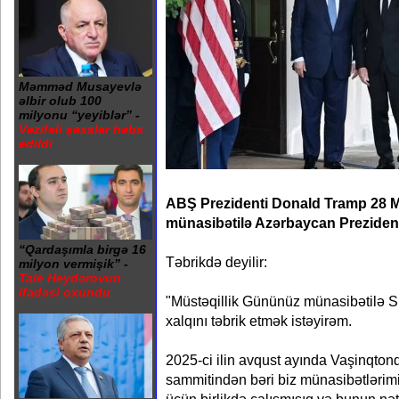
Məmməd Musayevlə
əlbir olub 100
milyonu “yeyiblər” -
Vəzifəli şəxslər həbs
edildi
ABŞ Prezidenti Donald Tramp 28 M
münasibətilə Azərbaycan Prezidenti
“Qardaşımla birgə 16
Təbrikdə deyilir:
milyon vermişik” -
Tale Heydərovun
ifadəsi oxundu
"Müstəqillik Gününüz münasibətilə S
xalqını təbrik etmək istəyirəm.
2025-ci ilin avqust ayında Vaşinqtonda
sammitindən bəri biz münasibətlərim