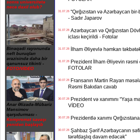
sonra universitetə
necə daxil olub?
“Qırğızıstan və Azərbaycan bir-bi
31.07.26
- Sadır Japarov
Azərbaycan və Qırğızıstan Dövlə
31.07.26
iclası keçirildi - Fotolar
Binəqədi rayonunda
İlham Əliyevlə həmkarı təkbət
31.07.26
neft buruqları
ərazisində daha bir
Prezident İlham Əliyevin rəsmi 
31.07.26
qanunsuz tikinti -
FOTOLAR
FOTO/VİDEO
Fransanın Martin Rayan məsələs
30.07.26
Rəsmi Bakıdan cavab
Prezident və xanımını “Yaşa mən
30.07.26
Anar Əlizadə-Mübariz
VİDEO
Mənsimov
qarşıdurması -
Prezidentlə xanımı Qırğızıstana
30.07.26
Kompromat savaşı
yenidən başlayıb
Şahbaz Şərif Azərbaycanın səfirin
30.07.26
tərəfdaşlıq davam edəcək”