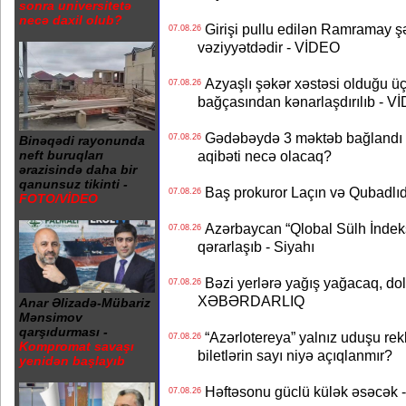
sonra universitetə
necə daxil olub?
Girişi pullu edilən Ramramay şə
07.08.26
vəziyyətdədir - VİDEO
Azyaşlı şəkər xəstəsi olduğu ü
07.08.26
bağçasından kənarlaşdırılıb - V
Gədəbəydə 3 məktəb bağlandı - 
07.08.26
Binəqədi rayonunda
aqibəti necə olacaq?
neft buruqları
ərazisində daha bir
qanunsuz tikinti -
Baş prokuror Laçın və Qubadl
07.08.26
FOTO/VİDEO
Azərbaycan “Qlobal Sülh İndek
07.08.26
qərarlaşıb - Siyahı
Bəzi yerlərə yağış yağacaq, do
07.08.26
XƏBƏRDARLIQ
Anar Əlizadə-Mübariz
Mənsimov
qarşıdurması -
“Azərlotereya” yalnız uduşu rek
07.08.26
Kompromat savaşı
biletlərin sayı niyə açıqlanmır?
yenidən başlayıb
Həftəsonu güclü külək əsəcə
07.08.26