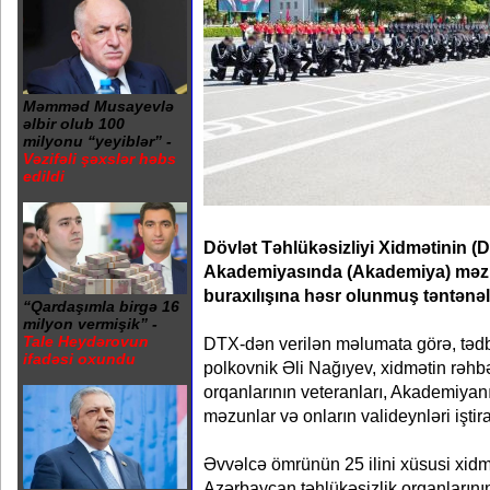
Məmməd Musayevlə
əlbir olub 100
milyonu “yeyiblər” -
Vəzifəli şəxslər həbs
edildi
Dövlət Təhlükəsizliyi Xidmətinin (
Akademiyasında (Akademiya) məzu
buraxılışına həsr olunmuş təntənəli
“Qardaşımla birgə 16
milyon vermişik” -
Tale Heydərovun
DTX-dən verilən məlumata görə, tədb
ifadəsi oxundu
polkovnik Əli Nağıyev, xidmətin rəhbə
orqanlarının veteranları, Akademiyan
məzunlar və onların valideynləri iştira
Əvvəlcə ömrünün 25 ilini xüsusi xidm
Azərbaycan təhlükəsizlik orqanlarının