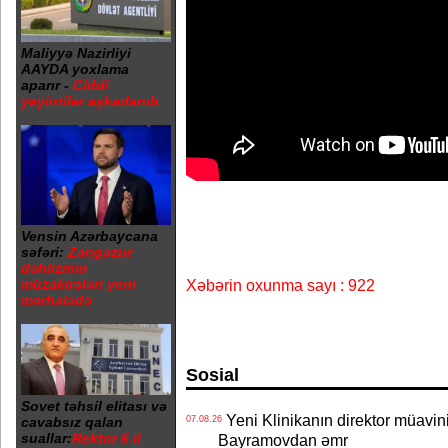
Maliyyə Nazirliyi
AAYDA yoxlama
aparır -
Ciddi
yeyintilər aşkarlanıb
Vensin Azərbaycana
səfəri:
Zəngəzur
dəhlizinin
müzakirələri yeni
Xəbərin oxunma sayı : 922
mərhələdə
Sosial
Sovet təhsil elitası və
Yeni Klinikanın direktor müavini 
cavabsız qalan
07.08.26
suallar:
Rektor 6 il
Bayramovdan əmr