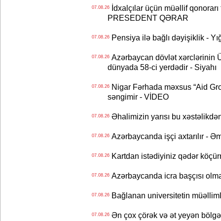
İdxalçılar üçün müəllif qonorarı
07.08.26
PRESEDENT QƏRAR
Pensiya ilə bağlı dəyişiklik - Yı
07.08.26
Azərbaycan dövlət xərclərinin
07.08.26
dünyada 58-ci yerdədir - Siyahı
Nigar Fərhada məxsus “Aid Grou
07.08.26
səngimir - VİDEO
Əhalimizin yarısı bu xəstəlikdən
07.08.26
Azərbaycanda işçi axtarılır - Ə
07.08.26
Kartdan istədiyiniz qədər köçür
07.08.26
Azərbaycanda icra başçısı olma
07.08.26
Bağlanan universitetin müəllimlər
07.08.26
Ən çox çörək və ət yeyən bölgə
07.08.26