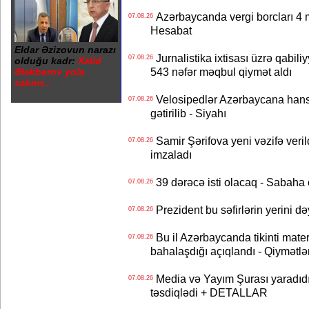
Azərbaycanda vergi borcları 4 m
07.08.26
Hesabat
Eldar Əzizovun narazı
Jurnalistika ixtisası üzrə qabiliy
07.08.26
olduğu kadr:
Xalid
543 nəfər məqbul qiymət aldı
Ələkbərov yola
salınır...
Velosipedlər Azərbaycana hans
07.08.26
gətirilib - Siyahı
Samir Şərifova yeni vəzifə veri
07.08.26
imzaladı
39 dərəcə isti olacaq - Sabaha
07.08.26
Prezident bu səfirlərin yerini d
07.08.26
Bu il Azərbaycanda tikinti mater
07.08.26
bahalaşdığı açıqlandı - Qiymətlə
Media və Yayım Şurası yaradıdı 
07.08.26
təsdiqlədi + DETALLAR