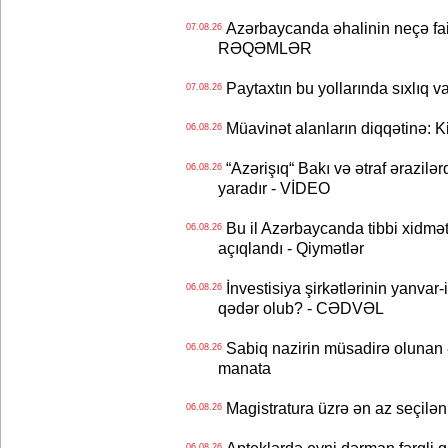
Azərbaycanda əhalinin neçə faizi 
07.08.26
RƏQƏMLƏR
Paytaxtın bu yollarında sıxlıq v
07.08.26
Müavinət alanların diqqətinə: Ki
06.08.26
“Azərişıq“ Bakı və ətraf ərazilə
06.08.26
yaradır - VİDEO
Bu il Azərbaycanda tibbi xidmət
06.08.26
açıqlandı - Qiymətlər
İnvestisiya şirkətlərinin yanvar-
06.08.26
qədər olub? - CƏDVƏL
Sabiq nazirin müsadirə olunan ə
06.08.26
manata
Magistratura üzrə ən az seçilən 
06.08.26
06.08.26