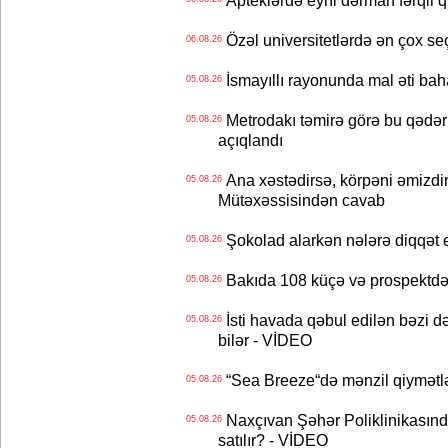
Apteklərdə eyni dərman fərqli q
Özəl universitetlərdə ən çox seç
06.08.26
İsmayıllı rayonunda mal əti ba
05.08.26
Metrodakı təmirə görə bu qədər 
05.08.26
açıqlandı
Ana xəstədirsə, körpəni əmizdir
05.08.26
Mütəxəssisindən cavab
Şokolad alarkən nələrə diqqət 
05.08.26
Bakıda 108 küçə və prospektdə 
05.08.26
İsti havada qəbul edilən bəzi d
05.08.26
bilər - VİDEO
“Sea Breeze“də mənzil qiymətlər
05.08.26
Naxçıvan Şəhər Poliklinikasında
05.08.26
satılır? - VİDEO