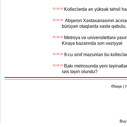
Kolleclərdə ən yüksək təhsil haq
05.08.26
Abşeron Xəstəxanasının acınaca
05.08.26
bürüyən otaqlarda xəstə qəbulu..
Metroya və universitetlərə yaxın
05.08.26
Kirayə bazarında son vəziyyət
9-cu sinif məzunları bu kolleclə
05.08.26
Bakı metrosunda yeni təyinatlar
05.08.26
rəis təyin olundu?
Əlaqə
|
Buy 