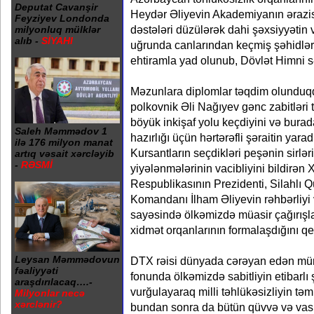
Deputat Cavanşir
Heydər Əliyevin Akademiyanın ərazis
Feyziyev Londonda
dəstələri düzülərək dahi şəxsiyyətin 
milyonluq mülklər
alıb -
SİYAHI
uğrunda canlarından keçmiş şəhidlərim
ehtiramla yad olunub, Dövlət Himni sə
Məzunlara diplomlar təqdim olunduq
polkovnik Əli Nağıyev gənc zabitləri
böyük inkişaf yolu keçdiyini və burad
Saleh Məmmədov 1
hazırlığı üçün hərtərəfli şəraitin yarad
ilə 176 milyon manat
Kursantların seçdikləri peşənin sirlə
artıq vəsait xərcləyib
-
RƏSMİ
yiyələnmələrinin vacibliyini bildirən
Respublikasının Prezidenti, Silahlı Q
Komandanı İlham Əliyevin rəhbərliyi 
sayəsində ölkəmizdə müasir çağırışl
xidmət orqanlarının formalaşdığını qe
Leysan Məmmədovun
DTX rəisi dünyada cərəyan edən mür
fəaliyyəti
fonunda ölkəmizdə sabitliyin etibarl
araşdırılacaq….-
vurğulayaraq milli təhlükəsizliyin tə
Milyonlar necə
xərclənir?
bundan sonra da bütün qüvvə və vasit