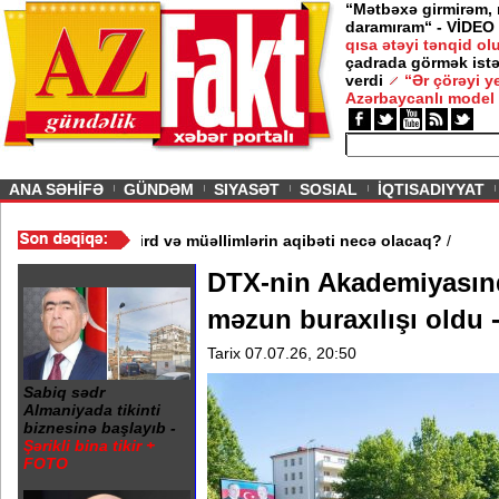
“Mətbəxə girmirəm,
daramıram“ - VİDEO
qısa ətəyi tənqid o
çadrada görmək istə
verdi
“Ər çörəyi 
Azərbaycanlı model
ious
ANA SƏHİFƏ
GÜNDƏM
SIYASƏT
SOSIAL
İQTISADIYYAT
 3 məktəb bağlandı - Şagird və müəllimlərin aqibəti necə olacaq?
DTX-nin Akademiyasın
məzun buraxılışı oldu 
Tarix 07.07.26, 20:50
Sabiq sədr
Almaniyada tikinti
biznesinə başlayıb -
Şərikli bina tikir +
FOTO