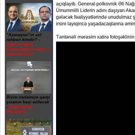
açıqlayıb. General-polkovnik Əli Nağ
Ümummilli Liderin adını daşıyan Aka
gələcək fəaliyyətlərində unudulmaz ş
irsini layiqincə yaşadacaqlarına əminl
“Azəraqrar”ın əsl
Təntənəli mərasim xatirə fotoşəklinin 
rəhbəri kimdir? -
Nazirin sabiq
komandirinin maaşı 7
dəfə artırılıb?
Bizim iradəmizə qarşı
çıxanın başı əziləcək
-
Azərbaycan
Prezidenti