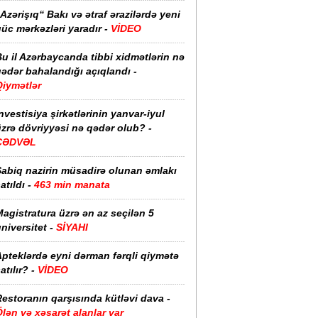
Azərişıq“ Bakı və ətraf ərazilərdə yeni
üc mərkəzləri yaradır -
VİDEO
u il Azərbaycanda tibbi xidmətlərin nə
ədər bahalandığı açıqlandı -
Qiymətlər
nvestisiya şirkətlərinin yanvar-iyul
zrə dövriyyəsi nə qədər olub? -
CƏDVƏL
Sabiq nazirin müsadirə olunan əmlakı
atıldı -
463 min manata
agistratura üzrə ən az seçilən 5
niversitet -
SİYAHI
pteklərdə eyni dərman fərqli qiymətə
atılır? -
VİDEO
estoranın qarşısında kütləvi dava -
lən və xəsarət alanlar var