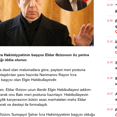
“
12:06
g
B
11:49
q
İ
11:34
ü
ra Hakimiyyətinin başçısı Eldar Əzizovun öz yerinə
ğı iddia olunur.
11:20
s
a daxil olan məlumatlara görə, paytaxt meri postuna
anlaşdırılan şəxs hazırda Nərimanov Rayon İcra
M
11:04
 başçısı olan Elgin Həbibullayevdir.
u
ən, Eldar Əzizov uzun illərdir Elgin Həbibullayevi addım-
A
kərək onu Bakı meri postuna hazırlayır. Həbibullayevin
10:47
s
əçilik karyerasının bütün əsas mərhələləri məhz Eldar
əti və dəstəyi ilə formalaşıb.
R
10:32
 Əzizov Sumqayıt Şəhər İcra Hakimiyyətinin başçısı olduğu
Ö