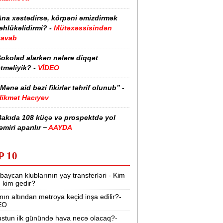
Ana xəstədirsə, körpəni əmizdirmək
əhlükəlidirmi? -
Mütəxəssisindən
cavab
Şokolad alarkən nələrə diqqət
tməliyik? -
VİDEO
Mənə aid bəzi fikirlər təhrif olunub” -
Hikmət Hacıyev
Bakıda 108 küçə və prospektdə yol
əmiri aparılır −
AAYDA
sti havada qəbul edilən bəzi dərmanlar
P 10
əsadlar törədə bilər -
VİDEO
baycan klublarının yay transferləri - Kim
üharibədə 3 400-dən çox iranlı və 18
r, kim gedir?
ABŞ hərbçisi həlak olub -
“Reuters“
nın altından metroya keçid inşa edilir?-
EO
BMT-dən dəhşətli xəbərdarlıq -
49
ilyon insan ac qala bilər
stun ilk günündə hava necə olacaq?-