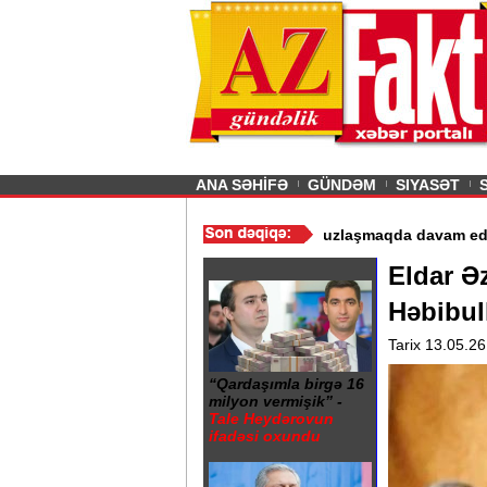
26
şın sürmürəm, saçımı
Previous
ANA SƏHİFƏ
GÜNDƏM
SIYASƏT
 istismarı dayandırıldı - Video
/
Azərbaycan nefti ucuzlaşmaqda d
Eldar Ə
Həbibull
Tarix 13.05.26
“Qardaşımla birgə 16
milyon vermişik” -
Tale Heydərovun
ifadəsi oxundu