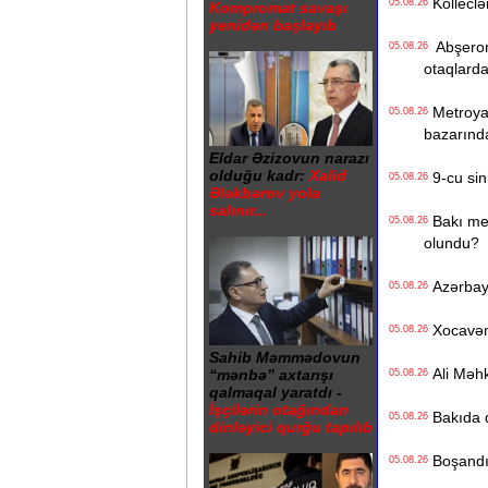
Kolleclər
05.08.26
Kompromat savaşı
yenidən başlayıb
Abşeron 
05.08.26
otaqlarda
Metroya v
05.08.26
bazarınd
Eldar Əzizovun narazı
olduğu kadr:
Xalid
9-cu sini
05.08.26
Ələkbərov yola
salınır...
Bakı metr
05.08.26
olundu?
Azərbayc
05.08.26
Xocavənd
05.08.26
Sahib Məmmədovun
Ali Məhk
“mənbə” axtarışı
05.08.26
qalmaqal yaratdı -
İşçilərin otağından
Bakıda q
05.08.26
dinləyici qurğu tapılıb
Boşandıq
05.08.26