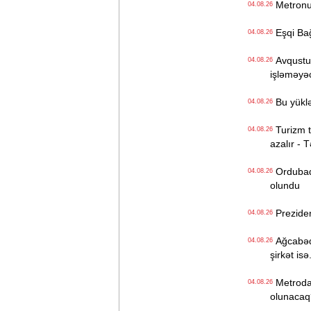
Metronun
04.08.26
Eşqi Bağı
04.08.26
Avqustun
04.08.26
işləməyə
Bu yüklə
04.08.26
Turizm tə
04.08.26
azalır - 
Ordubadın
04.08.26
olundu
Preziden
04.08.26
Ağcabədi
04.08.26
şirkət isə.
Metroda Q
04.08.26
olunacaq