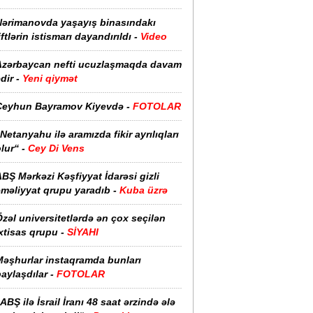
Nərimanovda yaşayış binasındakı
iftlərin istismarı dayandırıldı -
Video
Azərbaycan nefti ucuzlaşmaqda davam
dir -
Yeni qiymət
Ceyhun Bayramov Kiyevdə -
FOTOLAR
Netanyahu ilə aramızda fikir ayrılıqları
lur“ -
Cey Di Vens
BŞ Mərkəzi Kəşfiyyat İdarəsi gizli
əməliyyat qrupu yaradıb -
Kuba üzrə
zəl universitetlərdə ən çox seçilən
xtisas qrupu -
SİYAHI
Məşhurlar instaqramda bunları
aylaşdılar -
FOTOLAR
ABŞ ilə İsrail İranı 48 saat ərzində ələ