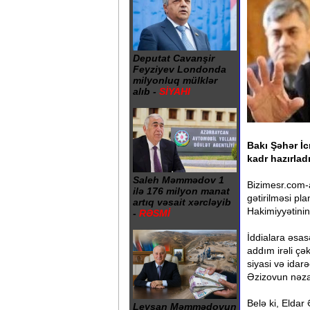
Deputat Cavanşir
Feyziyev Londonda
milyonluq mülklər
alıb -
SİYAHI
Bakı Şəhər İc
kadr hazırladı
Saleh Məmmədov 1
Bizimesr.com-
ilə 176 milyon manat
gətirilməsi pl
artıq vəsait xərcləyib
Hakimiyyətinin
-
RƏSMİ
İddialara əsas
addım irəli çə
siyasi və idar
Əzizovun nəzar
Belə ki, Eldar
Leysan Məmmədovun