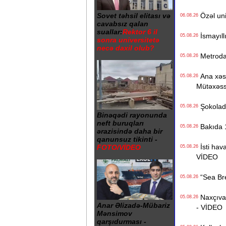
Özəl univ
Sovet təhsil elitası və
06.08.26
cavabsız qalan
suallar:
Rektor 6 il
İsmayıll
05.08.26
sonra universitetə
necə daxil olub?
Metrodak
05.08.26
Ana xəstə
05.08.26
Mütəxəss
Şokolad 
05.08.26
Binəqədi rayonunda
neft buruqları
Bakıda 1
05.08.26
ərazisində daha bir
qanunsuz tikinti -
İsti hava
FOTO/VİDEO
05.08.26
VİDEO
“Sea Bree
05.08.26
Naxçıvan 
05.08.26
Anar Əlizadə-Mübariz
- VİDEO
Mənsimov
qarşıdurması -