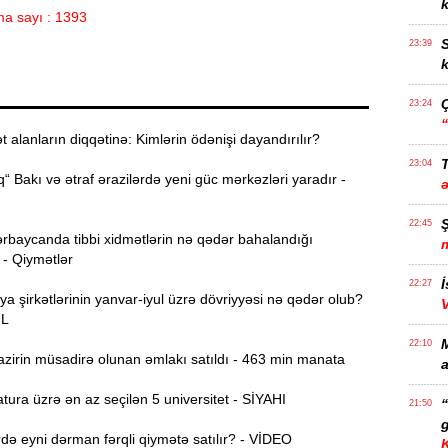
k
a sayı : 1393
S
23:39
k
23:24
alanların diqqətinə: Kimlərin ödənişi dayandırılır?
T
23:04
“ Bakı və ətraf ərazilərdə yeni güc mərkəzləri yaradır -
22:45
rbaycanda tibbi xidmətlərin nə qədər bahalandığı
 - Qiymətlər
İ
22:27
ya şirkətlərinin yanvar-iyul üzrə dövriyyəsi nə qədər olub?
ƏL
22:10
zirin müsadirə olunan əmlakı satıldı - 463 min manata
a
ura üzrə ən az seçilən 5 universitet - SİYAHI
21:50
g
ə eyni dərman fərqli qiymətə satılır? - VİDEO