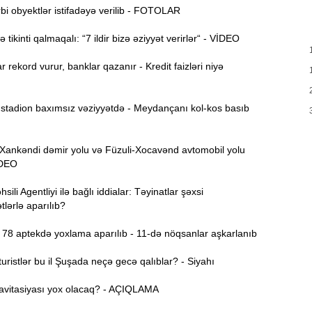
i obyektlər istifadəyə verilib - FOTOLAR
T
17:35
e
tikinti qalmaqalı: “7 ildir bizə əziyyət verirlər“ - VİDEO
17:20
r rekord vurur, banklar qazanır - Kredit faizləri niyə
v
x
tadion baxımsız vəziyyətdə - Meydançanı kol-kos basıb
17:03
nkəndi dəmir yolu və Füzuli-Xocavənd avtomobil yolu
N
16:47
VİDEO
ili Agentliyi ilə bağlı iddialar: Təyinatlar şəxsi
İ
16:29
lərlə aparılıb?
i
78 aptekdə yoxlama aparılıb - 11-də nöqsanlar aşkarlanıb
“
16:14
ristlər bu il Şuşada neçə gecə qalıblar? - Siyahı
ç
avitasiyası yox olacaq? - AÇIQLAMA
M
16:00
a