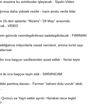
 əvəzinə bu avtobuslar işləyəcək - Siyahı-Video
rova daha yüksək vəzifə - nazir postu verilə bilər
15:44
U
 15-dən qatarlar “Nizami”-“28 May” arasında
cək - VİDEO
B
15:27
rin gömrük rəsmiləşdirilməsi sadələşdiriləcək - FƏRMAN
bliğatına milyonlarla vəsait xərclənir, amma turist sayı
Təfərrüat
S
15:12
l
 icra başçısı vəzifəsindən azad edildi - Yenisi təyin
T
14:58
t iki icra başçısı təyin etdi - SƏRƏNCAM
14:42
də pambıq davası - Fermer “sahəni dolu vurub” dedi,
..
ırmızı və Yaşıl xətlər ayrılır: Hərəkət necə təşkil
9
14:25
?
b