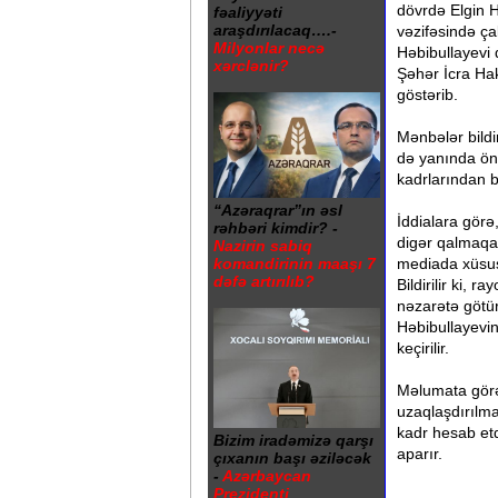
dövrdə Elgin 
fəaliyyəti
araşdırılacaq….-
vəzifəsində ça
Milyonlar necə
Həbibullayevi 
xərclənir?
Şəhər İcra Hak
göstərib.
Mənbələr bildi
də yanında önə
kadrlarından b
“Azəraqrar”ın əsl
İddialara gör
rəhbəri kimdir? -
digər qalmaqa
Nazirin sabiq
komandirinin maaşı 7
mediada xüsusi
dəfə artırılıb?
Bildirilir ki, 
nəzarətə götü
Həbibullayevin
keçirilir.
Məlumata görə
uzaqlaşdırılma
kadr hesab etd
Bizim iradəmizə qarşı
aparır.
çıxanın başı əziləcək
-
Azərbaycan
Prezidenti