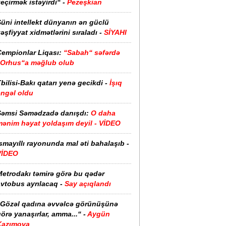
eçirmək istəyirdi“ -
Pezeşkian
üni intellekt dünyanın ən güclü
əşfiyyat xidmətlərini sıraladı -
SİYAHI
Çempionlar Liqası:
“Sabah“ səfərdə
“Orhus“a məğlub olub
bilisi-Bakı qatarı yenə gecikdi -
İşıq
əngəl oldu
Şəmsi Səmədzadə danışdı:
O daha
mənim həyat yoldaşım deyil - VİDEO
smayıllı rayonunda mal əti bahalaşıb -
VİDEO
Metrodakı təmirə görə bu qədər
vtobus ayrılacaq -
Say açıqlandı
“Gözəl qadına əvvəlcə görünüşünə
örə yanaşırlar, amma...“ -
Aygün
Kazımova