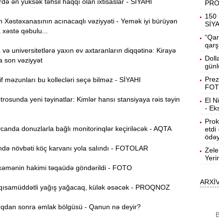
də ən yüksək təhsil haqqı olan ixtisaslar - SİYAHI
PR
19:31
150 
Xəstəxanasının acınacaqlı vəziyyəti - Yemək iyi bürüyən
b
SİY
 xəstə qəbulu...
“Qar
19:16
qarş
ə universitetlərə yaxın ev axtaranların diqqətinə: Kirayə
d
Doll
a son vəziyyət
günl
19:00
Prez
f məzunları bu kollecləri seçə bilməz - SİYAHI
FOT
osunda yeni təyinatlar: Kimlər hansı stansiyaya rəis təyin
El N
18:41
- Ek
Ç
Prok
anda donuzlarla bağlı monitorinqlər keçiriləcək - AQTA
etdi
N
18:22
ödəy
a
ə növbəti köç karvanı yola salındı - FOTOLAR
Zele
Yeri
K
18:05
əmənin hakimi təqaüdə göndərildi - FOTO
o
ARXİ
ısamüddətli yağış yağacaq, külək əsəcək - PROQNOZ
17:49
A
dan sonra əmlak bölgüsü - Qanun nə deyir?
B