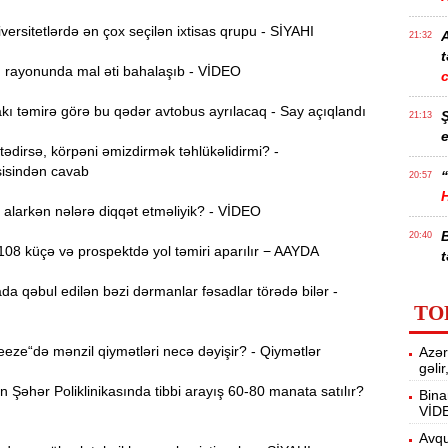
ersitetlərdə ən çox seçilən ixtisas qrupu - SİYAHI
21:32
t
ı rayonunda mal əti bahalaşıb - VİDEO
ı təmirə görə bu qədər avtobus ayrılacaq - Say açıqlandı
21:13
e
dirsə, körpəni əmizdirmək təhlükəlidirmi? -
isindən cavab
“
20:57
alarkən nələrə diqqət etməliyik? - VİDEO
20:40
08 küçə və prospektdə yol təmiri aparılır − AAYDA
t
da qəbul edilən bəzi dərmanlar fəsadlar törədə bilər -
İ
20:25
TO
f
ze“də mənzil qiymətləri necə dəyişir? - Qiymətlər
Azər
M
20:06
gəli
Şəhər Poliklinikasında tibbi arayış 60-80 manata satılır?
Bina
VİD
19:48
m
Avqu