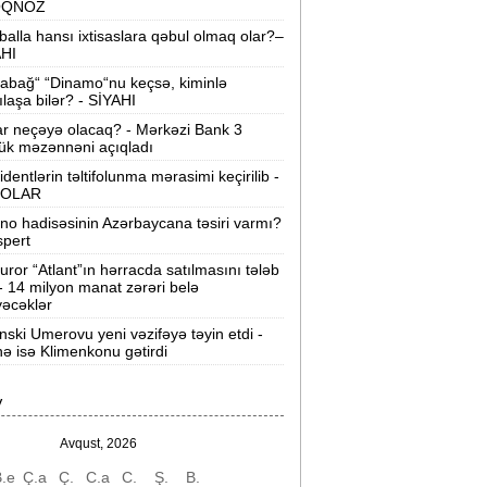
OQNOZ
“Wildberries” anbar tutumunun üçdə
balla hansı ixtisaslara qəbul olmaq olar?–
irini itirib -
21-ci hücum
AHI
abağ“ “Dinamo“nu keçsə, kiminlə
“Sea Breeze“də mənzil qiymətləri necə
ılaşa bilər? - SİYAHI
əyişir? -
Qiymətlər
ar neçəyə olacaq? - Mərkəzi Bank 3
ük məzənnəni açıqladı
Bakıda ticarət mərkəzində FACİƏ:
liftin
identlərin təltifolunma mərasimi keçirilib -
şaxtasına düşüb öldü
OLAR
ino hadisəsinin Azərbaycana təsiri varmı?
Pentaqondan kritik addım:
Rusiya və
spert
inə qarşı yeni plan
uror “Atlant”ın hərracda satılmasını tələb
 - 14 milyon manat zərəri belə
axçıvan Şəhər Poliklinikasında tibbi
əcəklər
rayış 60-80 manata satılır? -
VİDEO
nski Umerovu yeni vəzifəyə təyin etdi -
nə isə Klimenkonu gətirdi
olleclərdə ən yüksək təhsil haqqı
lan ixtisaslar -
SİYAHI
V
"Yəhudi David Seliverstov" Kazım
bbasov çıxdı! -
Bir dələduzla bağlı
Avqust, 2026
SENSASİON detallar
.e
Ç.a
Ç.
C.a
C.
Ş.
B.