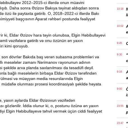
Həbibullayev 2012–2015-ci illərdə onun müavini
lışıb. Daha sonra Əzizov Bakıya təyinat aldıqdan sonra
10:18
də özü ilə paytaxta gətirib. O, 2018–2022-ci illərdə Bakı
l
imiyyəti başçısının Aparat rəhbəri postunda fəaliyyət
10:02
e
rir ki, Eldar Əzizov hara təyin olunubsa, Elgin Həbibullayevi
mli vəzifələrə gətirib və onu özünün ən yaxın
9:45
iri kimi qoruyub.
“
9:30
ə, son dövrlər Bakıda baş verən subasma problemləri və
o
llı məsələlər zamanı Nərimanov rayonunun adının
 şəkildə arxa planda saxlanılması da təsadüfi deyil.
A
9:16
rayonla bağlı məsələlərin birbaşa Eldar Əzizov tərəfindən
rülməsi və müəyyən media resurslarında Elgin
 müdafiə olunması prosesi koordinasiyalı şəkildə həyata
Ö
9:00
i
, yaxın aylarda Eldar Əzizovun vəzifədən
sı gözlənilir. İddia olunur ki, o, postunu özünə ən yaxın
23:55
iyi Elgin Həbibullayevə təhvil vermək üçün ciddi fəaliyyət
p
“
23:47