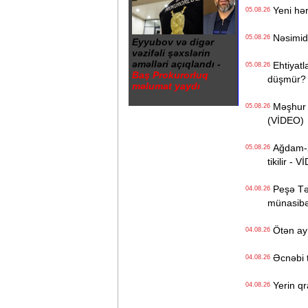
Yeni hərb
05.08.26
Nəsimidə 
05.08.26
Eyyubov və digər
vəzifəli şəxslərin
əməlləri açıqlandı -
Ehtiyatla
05.08.26
Baş Prokurorluq
düşmür?
məlumat yaydı
Məşhur s
05.08.26
(VİDEO)
Ağdam-Xa
05.08.26
tikilir - 
Peşə Təhs
04.08.26
münasibət
Ötən ay 
04.08.26
Əcnəbi tu
04.08.26
Yerin qr
04.08.26