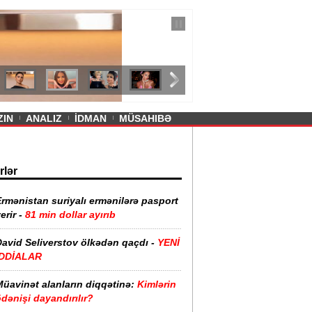
— 11 İyul 2026
ayevanın qısa ətəyi tənqid olundu -
ZIN
ANALIZ
İDMAN
MÜSAHIBƏ
rlər
rmənistan suriyalı ermənilərə pasport
erir -
81 min dollar ayırıb
David Seliverstov ölkədən qaçdı -
YENİ
İDDİALAR
Müavinət alanların diqqətinə:
Kimlərin
dənişi dayandırılır?