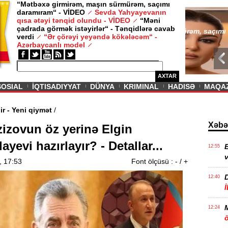
“Mətbəxə girmirəm, maşın sürmürəm, saçımı
daramıram“ - VİDEO
Sevda Yahyayevanın
/ MAQAZIN /
qısa ətəyi tənqid olundu - VİDEO
“Məni
çadrada görmək istəyirlər“ - Tənqidlərə cavab
Sevda Yahy
verdi
“Ər çörəyi yeyəndə kökələcəm“ -
VİDEO
Azərbaycanlı model
AXTAR
SOSIAL
İQTISADIYYAT
DÜNYA
KRIMINAL
HADISƏ
MAQA
avam edir - Yeni qiymət
/
Xəbə
zizovun öz yerinə Elgin
ayevi hazırlayır? - Detallar...
E
12:55
v
, 17:53
Font ölçüsü :
-
/
+
12:40
12:24
ö