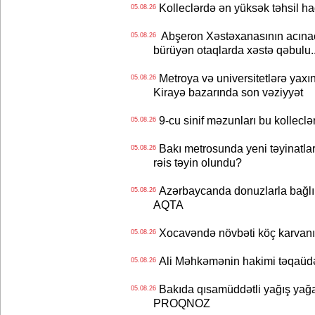
Kolleclərdə ən yüksək təhsil haq
05.08.26
Abşeron Xəstəxanasının acınaca
05.08.26
bürüyən otaqlarda xəstə qəbulu..
Metroya və universitetlərə yaxın
05.08.26
Kirayə bazarında son vəziyyət
9-cu sinif məzunları bu kolleclə
05.08.26
Bakı metrosunda yeni təyinatlar
05.08.26
rəis təyin olundu?
Azərbaycanda donuzlarla bağlı m
05.08.26
AQTA
Xocavəndə növbəti köç karvanı
05.08.26
Ali Məhkəmənin hakimi təqaüdə
05.08.26
Bakıda qısamüddətli yağış yağa
05.08.26
PROQNOZ