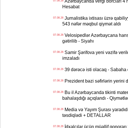
Azərbaycanda vergi borcları 4 m
07.08.26
Hesabat
Jurnalistika ixtisası üzrə qabiliy
07.08.26
543 nəfər məqbul qiymət aldı
Velosipedlər Azərbaycana hans
07.08.26
gətirilib - Siyahı
Samir Şərifova yeni vəzifə veri
07.08.26
imzaladı
39 dərəcə isti olacaq - Sabaha
07.08.26
Prezident bəzi səfirlərin yeri
07.08.26
Bu il Azərbaycanda tikinti mater
07.08.26
bahalaşdığı açıqlandı - Qiymətlə
Media və Yayım Şurası yaradıdı 
07.08.26
təsdiqlədi + DETALLAR
İdxalçılar üçün müəllif qonorarı
07.08.26