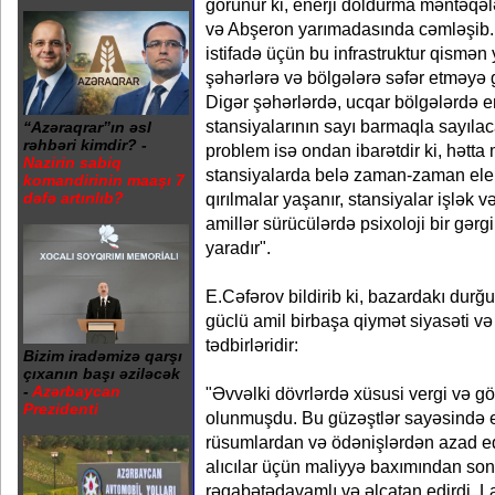
görünür ki, enerji doldurma məntəqə
və Abşeron yarımadasında cəmləşib. 
istifadə üçün bu infrastruktur qismən 
şəhərlərə və bölgələrə səfər etməyə 
Digər şəhərlərdə, ucqar bölgələrdə e
stansiyalarının sayı barmaqla sayıla
“Azəraqrar”ın əsl
rəhbəri kimdir? -
problem isə ondan ibarətdir ki, hətta
Nazirin sabiq
stansiyalarda belə zaman-zaman elekt
komandirinin maaşı 7
qırılmalar yaşanır, stansiyalar işlək 
dəfə artırılıb?
amillər sürücülərdə psixoloji bir gər
yaradır".
E.Cəfərov bildirib ki, bazardakı dur
güclü amil birbaşa qiymət siyasəti və
tədbirləridir:
Bizim iradəmizə qarşı
çıxanın başı əziləcək
-
Azərbaycan
"Əvvəlki dövrlərdə xüsusi vergi və gö
Prezidenti
olunmuşdu. Bu güzəştlər sayəsində el
rüsumlardan və ödənişlərdən azad edi
alıcılar üçün maliyyə baxımından son
rəqabətədavamlı və əlçatan edirdi. L