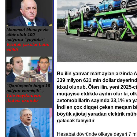
Məmməd Musayevlə
əlbir olub 100
milyonu “yeyiblər” -
Vəzifəli şəxslər həbs
edildi
Bu ilin yanvar-mart ayları ərzind
339 milyon 631 min dollar dəyərin
“Qardaşımla birgə 16
idxal olunub. Ötən ilin, yəni 2025-ci
milyon vermişik” -
müqayisə etdikdə aydın olur ki, öl
Tale Heydərovun
avtomobillərin sayında 33,1% və ya
ifadəsi oxundu
İndi ən çox diqqət çəkən məqam b
böyük ajiotaj yaradan elektrik mühə
gələcək taleyidir.
Hesabat dövründə ölkəyə dəyəri 7 mi