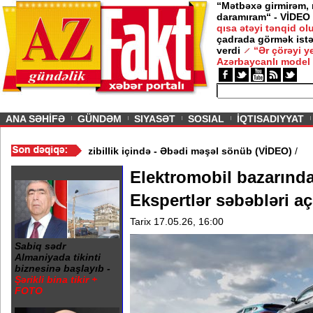
“Mətbəxə girmirəm,
daramıram“ - VİDEO
qısa ətəyi tənqid o
çadrada görmək istə
verdi
“Ər çörəyi 
Azərbaycanlı model
ious
ANA SƏHİFƏ
GÜNDƏM
SIYASƏT
SOSIAL
İQTISADIYYAT
əhərində 20 Yanvar abidəsi zibillik içində - Əbədi məşəl sönüb (
Elektromobil bazarında
Ekspertlər səbəbləri aç
Tarix 17.05.26, 16:00
Sabiq sədr
Almaniyada tikinti
biznesinə başlayıb -
Şərikli bina tikir +
FOTO