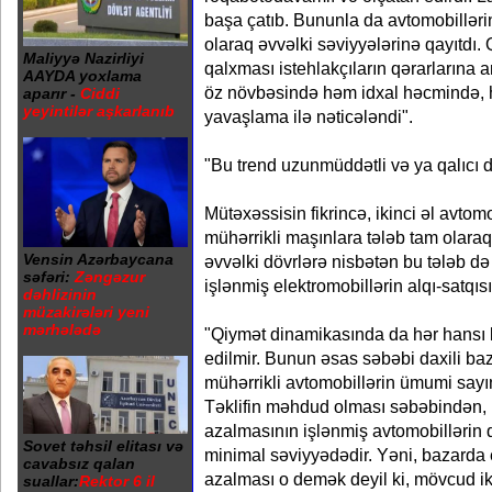
başa çatıb. Bununla da avtomobilləri
olaraq əvvəlki səviyyələrinə qayıtdı
Maliyyə Nazirliyi
qalxması istehlakçıların qərarlarına a
AAYDA yoxlama
öz növbəsində həm idxal həcmində, h
aparır -
Ciddi
yeyintilər aşkarlanıb
yavaşlama ilə nəticələndi".
"Bu trend uzunmüddətli və ya qalıcı d
Mütəxəssisin fikrincə, ikinci əl avtom
mühərrikli maşınlara tələb tam olara
Vensin Azərbaycana
əvvəlki dövrlərə nisbətən bu tələb də
səfəri:
Zəngəzur
işlənmiş elektromobillərin alqı-satqıs
dəhlizinin
müzakirələri yeni
mərhələdə
"Qiymət dinamikasında da hər hansı 
edilmir. Bunun əsas səbəbi daxili baza
mühərrikli avtomobillərin ümumi sayı
Təklifin məhdud olması səbəbindən
azalmasının işlənmiş avtomobillərin q
Sovet təhsil elitası və
minimal səviyyədədir. Yəni, bazarda 
cavabsız qalan
azalması o demək deyil ki, mövcud iki
suallar:
Rektor 6 il