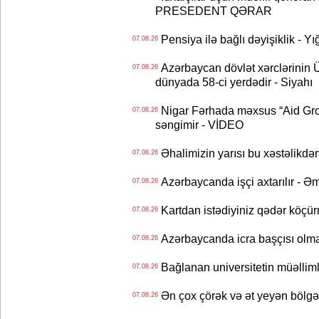
PRESEDENT QƏRAR
Pensiya ilə bağlı dəyişiklik - Yı
07.08.26
Azərbaycan dövlət xərclərinin
07.08.26
dünyada 58-ci yerdədir - Siyahı
Nigar Fərhada məxsus “Aid Grou
07.08.26
səngimir - VİDEO
Əhalimizin yarısı bu xəstəlikdən
07.08.26
Azərbaycanda işçi axtarılır - Ə
07.08.26
Kartdan istədiyiniz qədər köçür
07.08.26
Azərbaycanda icra başçısı olma
07.08.26
Bağlanan universitetin müəllimlər
07.08.26
Ən çox çörək və ət yeyən bölgə
07.08.26