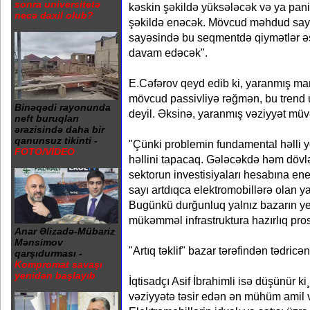
sonra universitetə
kəskin şəkildə yüksələcək və ya pan
necə daxil olub?
şəkildə enəcək. Mövcud məhdud say v
sayəsində bu seqmentdə qiymətlər ə
davam edəcək".
E.Cəfərov qeyd edib ki, yaranmış ma
mövcud passivliyə rəğmən, bu trend 
Binəqədi rayonunda
deyil. Əksinə, yaranmış vəziyyət müvə
neft buruqları
ərazisində daha bir
qanunsuz tikinti -
"Çünki problemin fundamental həlli y
FOTO/VİDEO
həllini tapacaq. Gələcəkdə həm dövlə
sektorun investisiyaları hesabına en
sayı artdıqca elektromobillərə olan 
Bugünkü durğunluq yalnız bazarın y
mükəmməl infrastruktura hazırlıq pros
Anar Əlizadə-Mübariz
Mənsimov
"Artıq təklif" bazar tərəfindən tədricə
qarşıdurması -
Kompromat savaşı
yenidən başlayıb
İqtisadçı Asif İbrahimli isə düşünür k
vəziyyətə təsir edən ən mühüm amil v