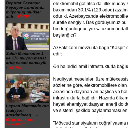
Deputat Cavanşir
elektromobil gətirilsə də, illik müq
Feyziyev Londonda
baxımından 30,1% (129 ədəd) azalma
milyonluq mülklər
odur ki, Azərbaycanda elektromobillə
alıb -
SİYAHI
sürətlə səngiyir. Bəs gördüyümüz b
bir durğunluqdur, yoxsa uzunmüddətli 
başlanğıcı?
AzFakt.com mövzu ilə bağlı "Kaspi" 
Saleh Məmmədov 1
edir:
ilə 176 milyon manat
artıq vəsait xərcləyib
Ən həlledici amil infrastrukturla bağlı
-
RƏSMİ
Nəqliyyat məsələləri üzrə mütəxəssi
sözlərinə görə, elektromobillərə ola
arxasında dayanan ən başlıca və həll
infrastrukturla bağlıdır. Hazırda ölkə
həyati əhəmiyyət daşıyan enerji dold
Leysan Məmmədovun
və sistemli şəkildə paylanmaması ən
fəaliyyəti
araşdırılacaq….-
Milyonlar necə
"Mövcud stansiyaların coğrafiyasına 
xərclənir?