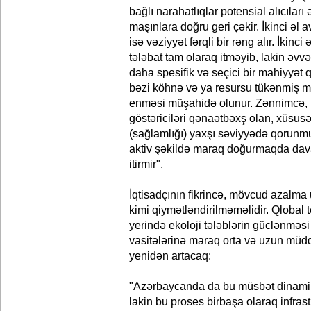
bağlı narahatlıqlar potensial alıcıları
maşınlara doğru geri çəkir. İkinci əl
isə vəziyyət fərqli bir rəng alır. İkinci 
tələbat tam olaraq itməyib, lakin əvvəlk
daha spesifik və seçici bir mahiyyət
bəzi köhnə və ya resursu tükənmiş m
enməsi müşahidə olunur. Zənnimcə, bu,
göstəriciləri qənaətbəxş olan, xüsus
(sağlamlığı) yaxşı səviyyədə qorunm
aktiv şəkildə maraq doğurmaqda dava
itirmir".
İqtisadçının fikrincə, mövcud azalma
kimi qiymətləndirilməməlidir. Qlobal 
yerində ekoloji tələblərin güclənməsi 
vasitələrinə maraq orta və uzun müd
yenidən artacaq:
"Azərbaycanda da bu müsbət dinamik
lakin bu proses birbaşa olaraq infras