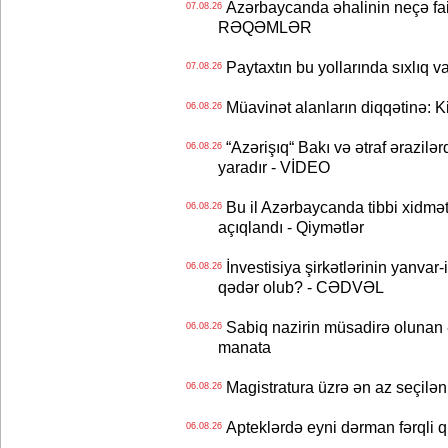
Azərbaycanda əhalinin neçə faizi 
07.08.26
RƏQƏMLƏR
Paytaxtın bu yollarında sıxlıq v
07.08.26
Müavinət alanların diqqətinə: Ki
06.08.26
“Azərişıq“ Bakı və ətraf ərazilə
06.08.26
yaradır - VİDEO
Bu il Azərbaycanda tibbi xidmət
06.08.26
açıqlandı - Qiymətlər
İnvestisiya şirkətlərinin yanvar-
06.08.26
qədər olub? - CƏDVƏL
Sabiq nazirin müsadirə olunan ə
06.08.26
manata
Magistratura üzrə ən az seçilən 
06.08.26
Apteklərdə eyni dərman fərqli q
06.08.26