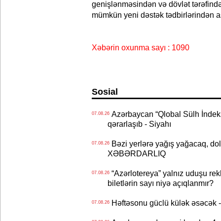
genişlənməsindən və dövlət tərəfində
mümkün yeni dəstək tədbirlərindən as
Xəbərin oxunma sayı : 1090
Sosial
Azərbaycan “Qlobal Sülh İndek
07.08.26
qərarlaşıb - Siyahı
Bəzi yerlərə yağış yağacaq, do
07.08.26
XƏBƏRDARLIQ
“Azərlotereya” yalnız uduşu rek
07.08.26
biletlərin sayı niyə açıqlanmır?
Həftəsonu güclü külək əsəcə
07.08.26