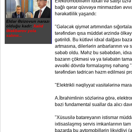
Elektromobillərin idxalı və satışı üzr
bağlı qərar qüvvəyə minməzdən əvvəl 
hərəkətlilik yaşandı:
Eldar Əzizovun narazı
olduğu kadr:
Xalid
"Gələcək qiymət artımından sığortala
Ələkbərov yola
tərəfindən qısa müddət ərzində ölkə
salınır...
gətirildi. Bu kütləvi idxal dalğası baza
artmasına, dilerlərin anbarlarının və 
səbəb oldu. Məhz bu səbəbdən, idxal
bazarın çökməsi və ya tələbatın tama
əvvəlki dövrdə formalaşmış nəhəng "ar
tərəfindən tədricən həzm edilməsi pro
"Elektrikli nəqliyyat vasitələrinə ma
A.İbrahimlinin sözlərinə görə, elektrom
bəzi fundamental suallar da alıcı davran
"Xüsusilə batareyanın istismar müddə
ixtisaslaşmış servis imkanlarının tam
bazarda bu avtomobillərin likvidliyi (a