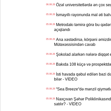
Özəl universitetlərdə ən çox seç
06.08.26
İsmayıllı rayonunda mal əti ba
05.08.26
Metrodakı təmirə görə bu qədər 
05.08.26
açıqlandı
Ana xəstədirsə, körpəni əmizdir
05.08.26
Mütəxəssisindən cavab
Şokolad alarkən nələrə diqqət 
05.08.26
Bakıda 108 küçə və prospektdə 
05.08.26
İsti havada qəbul edilən bəzi d
05.08.26
bilər - VİDEO
“Sea Breeze“də mənzil qiymətlər
05.08.26
Naxçıvan Şəhər Poliklinikasında
05.08.26
satılır? - VİDEO