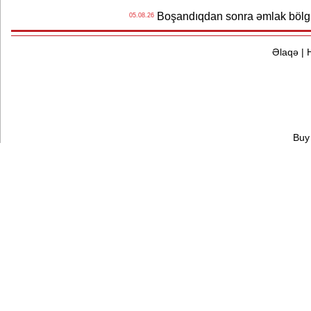
Boşandıqdan sonra əmlak bölgü
05.08.26
Əlaqə
|
Buy 