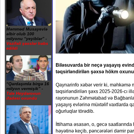
Məmməd Musayevlə
əlbir olub 100
milyonu “yeyiblər” -
Vəzifəli şəxslər həbs
edildi
Biləsuvarda bir neçə yaşayış evi
təqsirləndirilən şəxsə hökm oxunu
“Qardaşımla birgə 16
Qaynarinfo xəbər verir ki, məhkəmə m
milyon vermişik” -
təqsirləndirilən şəxs 2025-2026-cı ill
Tale Heydərovun
rayonunun Zəhmətabad və Bağbanlar 
ifadəsi oxundu
yaşayış evlərinə müxtəlif vaxtlarda q
oğurluqlar törədib.
İttihama əsasən, o, gecə saatlarında
həyətinə keçib, pəncərələri dəmir par