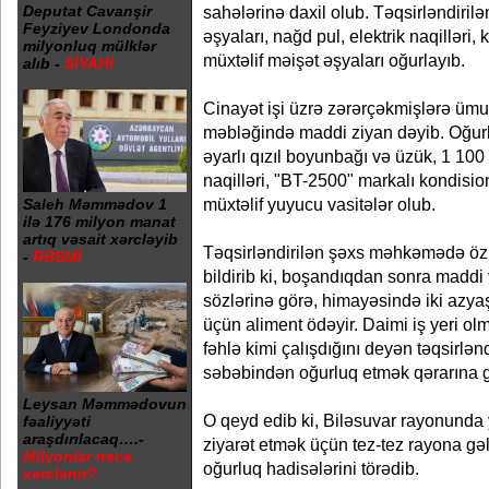
sahələrinə daxil olub. Təqsirləndirilə
Deputat Cavanşir
Feyziyev Londonda
əşyaları, nağd pul, elektrik naqilləri
milyonluq mülklər
müxtəlif məişət əşyaları oğurlayıb.
alıb -
SİYAHI
Cinayət işi üzrə zərərçəkmişlərə ümu
məbləğində maddi ziyan dəyib. Oğur
əyarlı qızıl boyunbağı və üzük, 1 100
naqilləri, "BT-2500" markalı kondisio
müxtəlif yuyucu vasitələr olub.
Saleh Məmmədov 1
ilə 176 milyon manat
artıq vəsait xərcləyib
Təqsirləndirilən şəxs məhkəmədə özü
-
RƏSMİ
bildirib ki, boşandıqdan sonra maddi 
sözlərinə görə, himayəsində iki azyaş
üçün aliment ödəyir. Daimi iş yeri o
fəhlə kimi çalışdığını deyən təqsirlən
səbəbindən oğurluq etmək qərarına gəl
Leysan Məmmədovun
O qeyd edib ki, Biləsuvar rayonunda 
fəaliyyəti
araşdırılacaq….-
ziyarət etmək üçün tez-tez rayona gə
Milyonlar necə
oğurluq hadisələrini törədib.
xərclənir?