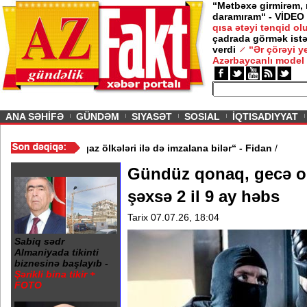
“Mətbəxə girmirəm,
daramıram“ - VİDEO
qısa ətəyi tənqid o
çadrada görmək istə
verdi
“Ər çörəyi 
Azərbaycanlı model
ious
ANA SƏHİFƏ
GÜNDƏM
SIYASƏT
SOSIAL
İQTISADIYYAT
işinə oxşar anlaşma Qafqaz ölkələri ilə də imzalana bilər“ - Fidan
Gündüz qonaq, gecə oğ
şəxsə 2 il 9 ay həbs
Tarix 07.07.26, 18:04
Sabiq sədr
Almaniyada tikinti
biznesinə başlayıb -
Şərikli bina tikir +
FOTO