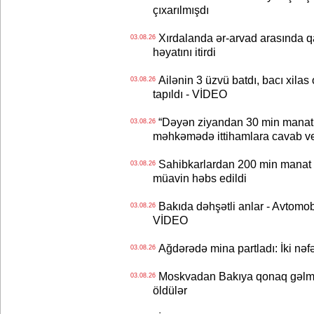
çıxarılmışdı
Xırdalanda ər-arvad arasında qa
03.08.26
həyatını itirdi
Ailənin 3 üzvü batdı, bacı xilas
03.08.26
tapıldı - VİDEO
“Dəyən ziyandan 30 min manat
03.08.26
məhkəmədə ittihamlara cavab ve
Sahibkarlardan 200 min manat rü
03.08.26
müavin həbs edildi
Bakıda dəhşətli anlar - Avtomobil
03.08.26
VİDEO
Ağdərədə mina partladı: İki nəfə
03.08.26
Moskvadan Bakıya qonaq gəlmişd
03.08.26
öldülər