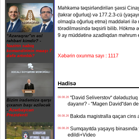
Məhkəmə təqsirləndirilən şəxsi Cinay
(təkrar oğurluq) və 177.2.3-cü (yaşa
olmaqla oğurluq etmə) maddələri ilə 
törədilməsində təqsirli bilib. Hökmə 
9 ay müddətinə azadlıqdan məhrum et
“Azəraqrar”ın əsl
rəhbəri kimdir? -
Nazirin sabiq
komandirinin maaşı 7
Xəbərin oxunma sayı : 1117
dəfə artırılıb?
Hadisə
“David Seliverstov“ dələduzluq 
09.08.26
Bizim iradəmizə qarşı
dayanır? - “Magen David“dən de
çıxanın başı əziləcək
-
Azərbaycan
Prezidenti
Bakıda magistralla qaçan cins a
09.08.26
Sumqayıtda yaşayış binasında ya
09.08.26
edildi+Video