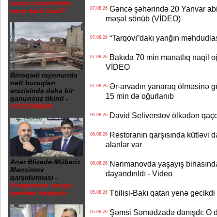
sonra universitetə
Gəncə şəhərində 20 Yanvar abidə
07.08.26
necə daxil olub?
məşəl sönüb (VİDEO)
“Tarqovı”dakı yanğın məhdudla
07.08.26
Bakıda 70 min manatlıq naqil oğ
07.08.26
VİDEO
Binəqədi rayonunda
neft buruqları
Ər-arvadın yanaraq ölməsinə gö
07.08.26
ərazisində daha bir
15 min də oğurlanıb
qanunsuz tikinti -
FOTO/VİDEO
David Seliverstov ölkədən qaç
06.08.26
Restoranın qarşısında kütləvi d
06.08.26
alanlar var
Anar Əlizadə-Mübariz
Nərimanovda yaşayış binasındakı 
06.08.26
Mənsimov
dayandırıldı - Video
qarşıdurması -
Kompromat savaşı
Tbilisi-Bakı qatarı yenə gecikdi 
yenidən başlayıb
05.08.26
Şəmsi Səmədzadə danışdı: O d
05.08.26