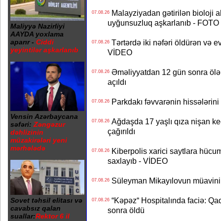
Malayziyadan gətirilən bioloji a
07.08.26
uyğunsuzluq aşkarlanıb - FOTO
Maliyyə Nazirliyi
AAYDA yoxlama
aparır -
Ciddi
Tərtərdə iki nəfəri öldürən və ev
07.08.26
yeyintilər aşkarlanıb
VİDEO
Əməliyyatdan 12 gün sonra ölən A
07.08.26
açıldı
Parkdakı fəvvarənin hissələrini 
07.08.26
Vensin Azərbaycana
Ağdaşda 17 yaşlı qıza nişan keçir
07.08.26
səfəri:
Zəngəzur
çağırıldı
dəhlizinin
müzakirələri yeni
mərhələdə
Kiberpolis xarici saytlara hücum
07.08.26
saxlayıb - VİDEO
Süleyman Mikayılovun müavinin
07.08.26
“Kəpəz“ Hospitalında faciə: Qad
Sovet təhsil elitası və
07.08.26
cavabsız qalan
sonra öldü
suallar:
Rektor 6 il