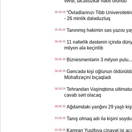
verdi, təcavüzkar həbs olundu
“Övladlarınızı Tibb Universiteti
05.08.26
- 26 minlik dələduzluq
Tanınmış həkimin səs yazısı yay
05.08.26
11 nəfərlik dəstənin içində dün
04.08.26
milyon ələ keçirilib
Biznesmenlərin 3 milyon pulu..
04.08.26
Gəncədə kişi oğlunun öldürüldüy
04.08.26
Mühafizəçini bıçaqladı
Tehrandan Vaşinqtona ultimatu
04.08.26
cavab sərt olacaq
Ağdamdakı yanğını 29 yaşlı kişi
04.08.26
Tanış olmaq adı ilə kişini soydu
03.08.26
Kamran Yusifova cinayət işi açıld
03.08.26