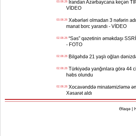
İrandan Azərbaycana keçən TIR-
03.08.26
VİDEO
Xəbərləri olmadan 3 nəfərin adın
03.08.26
manat borc yarandı - VİDEO
“Səs” qəzetinin əməkdaşı SSRİ 
02.08.26
- FOTO
Bilgəhdə 21 yaşlı oğlan dənizdə b
02.08.26
Türkiyədə yanğınlara görə 44 cina
02.08.26
həbs olundu
Xocavənddə minatəmizləmə əm
02.08.26
Xəsarət aldı
Əlaqə
|