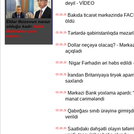
deyil - VİDEO
Bakıda ticarət mərkəzində FACİƏ
05.08.26
öldü
Eldar Əzizovun narazı
olduğu kadr:
Xalid
Ələkbərov yola
Tərtərdə qəbiristanlıqda məzarla
05.08.26
salınır...
Dollar neçəyə olacaq? - Mərkə
05.08.26
açıqladı
Nigar Fərhadın əri həbs edildi 
05.08.26
İrandan Britaniyaya tiryək apar
05.08.26
saxlandı
Mərkəzi Bank yoxlama apardı: “
05.08.26
manat cərimələndi
Qabırğası sınıb ürəyinə girmişdi
05.08.26
verildi
Saatlıdakı dəhşətli olayın təfərr
05.08.26