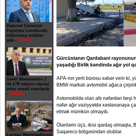
Deputat Cavanşir
Feyziyev Londonda
milyonluq mülklər
alıb -
SİYAHI
Gürcüstanın Qardabani rayonunun 
yaşadığı Birlik kəndində ağır yol q
APA-nın yerli bürosu xəbər verir ki, 
Saleh Məmmədov 1
ilə 176 milyon manat
BMW markalı avtomobil ağaca çırpılı
artıq vəsait xərcləyib
-
RƏSMİ
Avtomobildə olan altı nəfərdən beşi h
nəfər ağır vəziyyətdə xəstəxanaya çatd
etmək mümkün olmayıb.
Ölənlərin üçü, ikisi qardaş olmaqla, B
Saqareco bölgəsindən olublar.
Leysan Məmmədovun