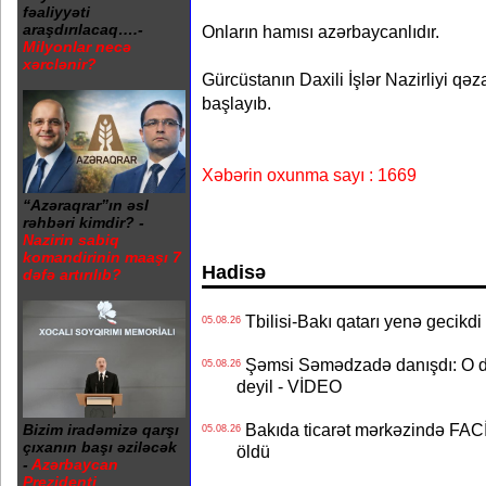
fəaliyyəti
araşdırılacaq….-
Onların hamısı azərbaycanlıdır.
Milyonlar necə
xərclənir?
Gürcüstanın Daxili İşlər Nazirliyi qəz
başlayıb.
Xəbərin oxunma sayı : 1669
“Azəraqrar”ın əsl
rəhbəri kimdir? -
Nazirin sabiq
komandirinin maaşı 7
Hadisə
dəfə artırılıb?
Tbilisi-Bakı qatarı yenə gecikdi 
05.08.26
Şəmsi Səmədzadə danışdı: O d
05.08.26
deyil - VİDEO
Bakıda ticarət mərkəzində FACİƏ
Bizim iradəmizə qarşı
05.08.26
çıxanın başı əziləcək
öldü
-
Azərbaycan
Prezidenti