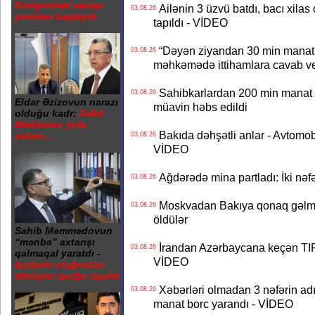
Kompromat savaşı
Ailənin 3 üzvü batdı, bacı xilas
03.08.26
yenidən başlayıb
tapıldı - VİDEO
“Dəyən ziyandan 30 min manat
03.08.26
məhkəmədə ittihamlara cavab ve
Sahibkarlardan 200 min manat rü
03.08.26
Eldar Əzizovun narazı
müavin həbs edildi
olduğu kadr:
Xalid
Ələkbərov yola
Bakıda dəhşətli anlar - Avtomobil
salınır...
03.08.26
VİDEO
Ağdərədə mina partladı: İki nəfə
03.08.26
Moskvadan Bakıya qonaq gəlmişd
03.08.26
öldülər
Sahib Məmmədovun
“mənbə” axtarışı
İrandan Azərbaycana keçən TIR-
03.08.26
qalmaqal yaratdı -
VİDEO
İşçilərin otağından
dinləyici qurğu tapılıb
Xəbərləri olmadan 3 nəfərin adın
03.08.26
manat borc yarandı - VİDEO