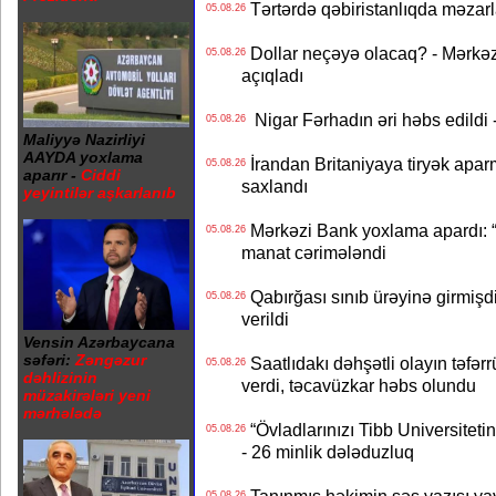
Tərtərdə qəbiristanlıqda məzarla
05.08.26
Dollar neçəyə olacaq? - Mərkə
05.08.26
açıqladı
Nigar Fərhadın əri həbs edildi 
05.08.26
Maliyyə Nazirliyi
AAYDA yoxlama
İrandan Britaniyaya tiryək apar
05.08.26
aparır -
Ciddi
saxlandı
yeyintilər aşkarlanıb
Mərkəzi Bank yoxlama apardı: “
05.08.26
manat cərimələndi
Qabırğası sınıb ürəyinə girmişdi
05.08.26
verildi
Vensin Azərbaycana
səfəri:
Zəngəzur
Saatlıdakı dəhşətli olayın təfərr
05.08.26
dəhlizinin
verdi, təcavüzkar həbs olundu
müzakirələri yeni
mərhələdə
“Övladlarınızı Tibb Universiteti
05.08.26
- 26 minlik dələduzluq
05.08.26