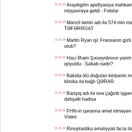
Arayikgilin apellyasiya məhkəm
31.07.26
müşavirəyə getdi - Fotolar
Mənzil təmiri adı ilə 574 min ma
31.07.26
TƏFƏRRÜAT
Martin Ryan işi: Fransanın gizli
31.07.26
olub?
Hacı İlham Şıxseyidovun yarım
31.07.26
qoyuldu - Səbəb nədir?
Bakıda ölü doğulan körpənin me
31.07.26
klinika ilə bağlı QƏRAR
Barışıq adı ilə evə çağırıb işgən
31.07.26
dəhşətli hadisə
FHN-in qərarına əməl etməyən o
31.07.26
Video
Rinoplastika əməliyyatı faciə il
31.07.26