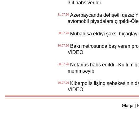
3 il həbs verildi
Azərbaycanda dəhşətli qəza: Y
31.07.26
avtomobil piyadalara çırpıldı-Ölə
Mübahisə etdiyi şəxsi bıçaqlayı
30.07.26
Bakı metrosunda baş verən prob
30.07.26
VİDEO
Notarius həbs edildi - Külli miqd
30.07.26
mənimsəyib
Kiberpolis fişinq şəbəkəsinin da
30.07.26
VİDEO
Əlaqə
|