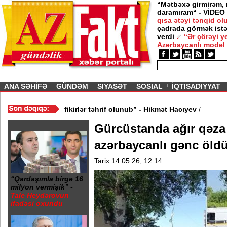
“Mətbəxə girmirəm,
daramıram“ - VİDEO
qısa ətəyi tənqid o
çadrada görmək istə
verdi
“Ər çörəyi 
Azərbaycanlı model
ious
ANA SƏHİFƏ
GÜNDƏM
SIYASƏT
SOSIAL
İQTISADIYYAT
 - VİDEO
/
“Mənə aid bəzi fikirlər təhrif olunub” - Hikmət Hacıyev
/
Gürcüstanda ağır qəza 
azərbaycanlı gənc öld
Tarix 14.05.26, 12:14
“Qardaşımla birgə 16
milyon vermişik” -
Tale Heydərovun
ifadəsi oxundu