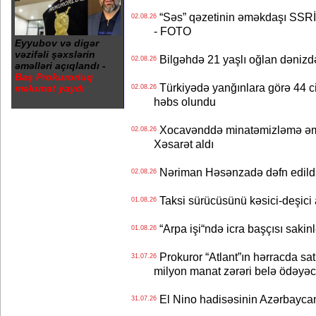
“Səs” qəzetinin əməkdaşı SSRİ 
02.08.26
- FOTO
Eyyubov və digər
vəzifəli şəxslərin
Bilgəhdə 21 yaşlı oğlan dənizdə b
02.08.26
əməlləri açıqlandı -
Baş Prokurorluq
Türkiyədə yanğınlara görə 44 cina
məlumat yaydı
02.08.26
həbs olundu
Xocavənddə minatəmizləmə əm
02.08.26
Xəsarət aldı
Nəriman Həsənzadə dəfn edildi 
02.08.26
Taksi sürücüsünü kəsici-deşici a
01.08.26
“Arpa işi“ndə icra başçısı sa
01.08.26
Prokuror “Atlant”ın hərracda satı
31.07.26
milyon manat zərəri belə ödəyəc
El Nino hadisəsinin Azərbaycana
31.07.26