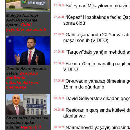
Süleyman Mikayılovun müavinin
07.08.26
Maliyyə Nazirliyi
“Kəpəz“ Hospitalında faciə: Qad
07.08.26
AAYDA yoxlama
sonra öldü
aparır -
Ciddi
yeyintilər aşkarlanıb
Gəncə şəhərində 20 Yanvar abidə
07.08.26
məşəl sönüb (VİDEO)
“Tarqovı”dakı yanğın məhdudla
07.08.26
Bakıda 70 min manatlıq naqil oğ
07.08.26
Vensin Azərbaycana
VİDEO
səfəri:
Zəngəzur
dəhlizinin
Ər-arvadın yanaraq ölməsinə gö
07.08.26
müzakirələri yeni
15 min də oğurlanıb
mərhələdə
David Seliverstov ölkədən qaç
06.08.26
Restoranın qarşısında kütləvi d
06.08.26
alanlar var
Sovet təhsil elitası və
cavabsız qalan
suallar:
Rektor 6 il
Nərimanovda yaşayış binasındakı 
06.08.26