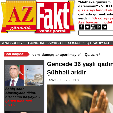
“Mətbəxə girmirəm,
daramıram“ - VİDEO
qısa ətəyi tənqid o
çadrada görmək istə
verdi
“Ər çörəyi 
Azərbaycanlı model
ious
ANA SƏHİFƏ
GÜNDƏM
SIYASƏT
SOSIAL
İQTISADIYYAT
EO
/
“Bakıda Almaniya ilə rəsmi danışıqlar aparılmayıb” - Qaluzin
/
Gəncədə 36 yaşlı qadın
Şübhəli əridir
Tarix 03.06.26, 9:18
Sabiq sədr
Almaniyada tikinti
biznesinə başlayıb -
Şərikli bina tikir +
FOTO