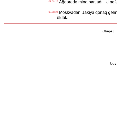
Ağdərədə mina partladı: İki nəfə
03.08.26
Moskvadan Bakıya qonaq gəlmişd
03.08.26
öldülər
Əlaqə
|
Buy 