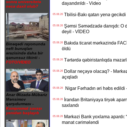
sonra universitetə
dayandırıldı - Video
necə daxil olub?
Tbilisi-Bakı qatarı yenə gecikdi 
05.08.26
Şəmsi Səmədzadə danışdı: O d
05.08.26
deyil - VİDEO
Bakıda ticarət mərkəzində FACİƏ
05.08.26
Binəqədi rayonunda
öldü
neft buruqları
ərazisində daha bir
qanunsuz tikinti -
Tərtərdə qəbiristanlıqda məzarla
05.08.26
FOTO/VİDEO
Dollar neçəyə olacaq? - Mərkə
05.08.26
açıqladı
Nigar Fərhadın əri həbs edildi 
05.08.26
Anar Əlizadə-Mübariz
İrandan Britaniyaya tiryək apar
Mənsimov
05.08.26
qarşıdurması -
saxlandı
Kompromat savaşı
yenidən başlayıb
Mərkəzi Bank yoxlama apardı: “
05.08.26
manat cərimələndi