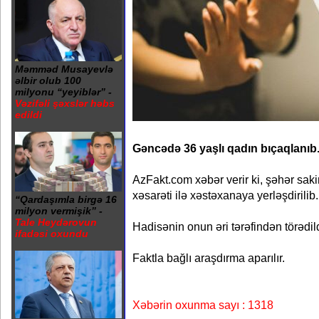
Məmməd Musayevlə
əlbir olub 100
milyonu “yeyiblər” -
Vəzifəli şəxslər həbs
edildi
Gəncədə 36 yaşlı qadın bıçaqlanıb
AzFakt.com xəbər verir ki, şəhər sak
xəsarəti ilə xəstəxanaya yerləşdirilib.
“Qardaşımla birgə 16
milyon vermişik” -
Tale Heydərovun
Hadisənin onun əri tərəfindən törədildiy
ifadəsi oxundu
Faktla bağlı araşdırma aparılır.
Xəbərin oxunma sayı : 1318