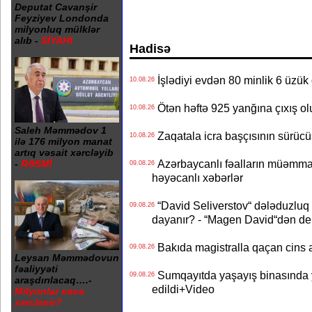
Deputat Cavanşir
Feyziyev Londonda
milyonluq mülklər
alıb -
SİYAHI
Hadisə
İşlədiyi evdən 80 minlik 6 üzük 
10.08.26
Ötən həftə 925 yanğına çıxış olu
10.08.26
Saleh Məmmədov 1
Zaqatala icra başçısının sürüc
10.08.26
ilə 176 milyon manat
artıq vəsait xərcləyib
Azərbaycanlı fəalların müəmmal
-
RƏSMİ
09.08.26
həyəcanlı xəbərlər
“David Seliverstov“ dələduzluq 
09.08.26
dayanır? - “Magen David“dən de
Bakıda magistralla qaçan cins a
09.08.26
Leysan Məmmədovun
fəaliyyəti
Sumqayıtda yaşayış binasında ya
09.08.26
araşdırılacaq….-
edildi+Video
Milyonlar necə
xərclənir?