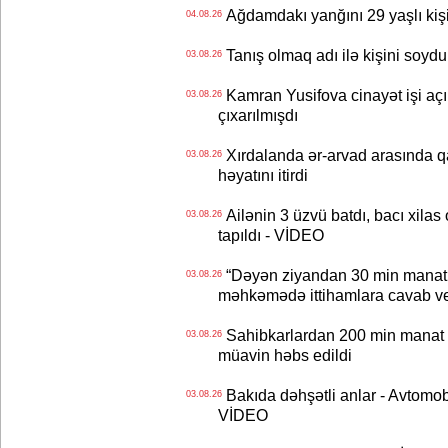
Ağdamdakı yanğını 29 yaşlı kişi
04.08.26
Tanış olmaq adı ilə kişini soydu
03.08.26
Kamran Yusifova cinayət işi açıld
03.08.26
çıxarılmışdı
Xırdalanda ər-arvad arasında qa
03.08.26
həyatını itirdi
Ailənin 3 üzvü batdı, bacı xilas
03.08.26
tapıldı - VİDEO
“Dəyən ziyandan 30 min manat
03.08.26
məhkəmədə ittihamlara cavab ve
Sahibkarlardan 200 min manat rü
03.08.26
müavin həbs edildi
Bakıda dəhşətli anlar - Avtomobil
03.08.26
VİDEO