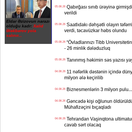
Qabırğası sınıb ürəyinə girmişdi
05.08.26
verildi
Eldar Əzizovun narazı
Saatlıdakı dəhşətli olayın təfərr
05.08.26
olduğu kadr:
Xalid
verdi, təcavüzkar həbs olundu
Ələkbərov yola
salınır...
“Övladlarınızı Tibb Universiteti
05.08.26
- 26 minlik dələduzluq
Tanınmış həkimin səs yazısı yay
05.08.26
11 nəfərlik dəstənin içində dün
04.08.26
milyon ələ keçirilib
Biznesmenlərin 3 milyon pulu..
04.08.26
Gəncədə kişi oğlunun öldürüldüy
04.08.26
Mühafizəçini bıçaqladı
Tehrandan Vaşinqtona ultimatu
04.08.26
cavab sərt olacaq