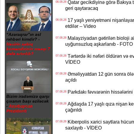
Qatar gecikdiyinə görə Bakıya t
08.08.26
geri qaytaracaq
17 yaşlı yeniyetməni nişanlayan
08.08.26
etdilər – Video
“Azəraqrar”ın əsl
Malayziyadan gətirilən bioloji a
07.08.26
rəhbəri kimdir? -
uyğunsuzluq aşkarlanıb - FOTO
Nazirin sabiq
komandirinin maaşı 7
dəfə artırılıb?
Tərtərdə iki nəfəri öldürən və ev
07.08.26
VİDEO
Əməliyyatdan 12 gün sonra ölən A
07.08.26
açıldı
Parkdakı fəvvarənin hissələrini 
07.08.26
Bizim iradəmizə qarşı
çıxanın başı əziləcək
Ağdaşda 17 yaşlı qıza nişan keçir
07.08.26
-
Azərbaycan
çağırıldı
Prezidenti
Kiberpolis xarici saytlara hücum
07.08.26
saxlayıb - VİDEO