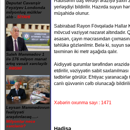
Hadisənin baş verdiyi əraziyə yaxın 
Deputat Cavanşir
yerləşdiyi bildirilir. Hazırda suyun h
Feyziyev Londonda
milyonluq mülklər
müşahidə olunur.
alıb -
SİYAHI
Sabirabad Rayon Fövqəladə Hallar Kom
mövcud vəziyyət nəzarət altındadır.
əsasən, çayın məcrasından çıxmasına
təhlükə gözlənilmir. Belə ki, suyun 
təxminən iki metr aşağıda qalır.
Saleh Məmmədov 1
ilə 176 milyon manat
artıq vəsait xərcləyib
Aidiyyəti qurumlar tərəfindən ərazid
-
RƏSMİ
etdirilir, vəziyyətin sabit saxlanılmas
tədbirlər görülür. Ehtiyac yaranacağı
canlı qüvvənin cəlb olunacağı bildirili
Xəbərin oxunma sayı : 1471
Leysan Məmmədovun
fəaliyyəti
araşdırılacaq….-
Milyonlar necə
xərclənir?
Hadisə