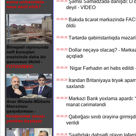
Şəmsi Səmədzadə danışdı: O d
sonra universitetə
05.08.26
necə daxil olub?
deyil - VİDEO
Bakıda ticarət mərkəzində FACİƏ
05.08.26
öldü
Tərtərdə qəbiristanlıqda məzarla
05.08.26
Binəqədi rayonunda
Dollar neçəyə olacaq? - Mərkə
05.08.26
neft buruqları
açıqladı
ərazisində daha bir
qanunsuz tikinti -
FOTO/VİDEO
Nigar Fərhadın əri həbs edildi 
05.08.26
İrandan Britaniyaya tiryək apar
05.08.26
saxlandı
Mərkəzi Bank yoxlama apardı: “
05.08.26
Anar Əlizadə-Mübariz
manat cərimələndi
Mənsimov
qarşıdurması -
Kompromat savaşı
Qabırğası sınıb ürəyinə girmişdi
05.08.26
yenidən başlayıb
verildi
Saatlıdakı dəhşətli olayın təfərr
05.08.26