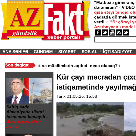
“Mətbəxə girmirəm,
daramıram“ - VİDEO
qısa ətəyi tənqid o
çadrada görmək istə
verdi
“Ər çörəyi 
Azərbaycanlı model
ious
ANA SƏHİFƏ
GÜNDƏM
SIYASƏT
SOSIAL
İQTISADIYYAT
məktəb bağlandı - Şagird və müəllimlərin aqibəti necə olacaq?
/
Kür çayı məcradan çıxd
istiqamətində yayılmağ
Tarix 01.05.26, 15:58
Sabiq sədr
Almaniyada tikinti
biznesinə başlayıb -
Şərikli bina tikir +
FOTO