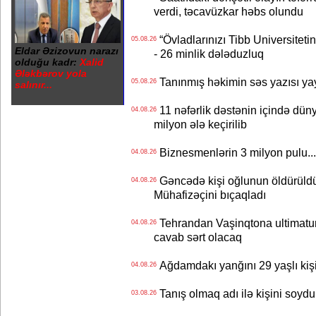
verdi, təcavüzkar həbs olundu
“Övladlarınızı Tibb Universiteti
05.08.26
Eldar Əzizovun narazı
- 26 minlik dələduzluq
olduğu kadr:
Xalid
Ələkbərov yola
Tanınmış həkimin səs yazısı yay
05.08.26
salınır...
11 nəfərlik dəstənin içində dün
04.08.26
milyon ələ keçirilib
Biznesmenlərin 3 milyon pulu..
04.08.26
Gəncədə kişi oğlunun öldürüldüy
04.08.26
Mühafizəçini bıçaqladı
Tehrandan Vaşinqtona ultimatu
04.08.26
cavab sərt olacaq
Ağdamdakı yanğını 29 yaşlı kişi
04.08.26
Tanış olmaq adı ilə kişini soydu
03.08.26