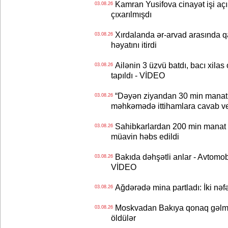
Kamran Yusifova cinayət işi açıld
03.08.26
çıxarılmışdı
Xırdalanda ər-arvad arasında qa
03.08.26
həyatını itirdi
Ailənin 3 üzvü batdı, bacı xilas
03.08.26
tapıldı - VİDEO
“Dəyən ziyandan 30 min manat
03.08.26
məhkəmədə ittihamlara cavab ve
Sahibkarlardan 200 min manat rü
03.08.26
müavin həbs edildi
Bakıda dəhşətli anlar - Avtomobil
03.08.26
VİDEO
Ağdərədə mina partladı: İki nəfə
03.08.26
Moskvadan Bakıya qonaq gəlmişd
03.08.26
öldülər