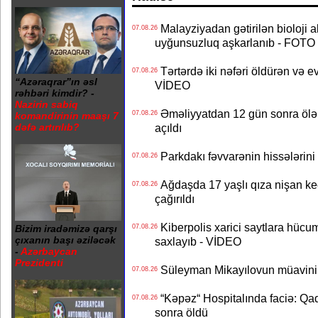
Malayziyadan gətirilən bioloji a
07.08.26
uyğunsuzluq aşkarlanıb - FOTO
Tərtərdə iki nəfəri öldürən və ev
07.08.26
“Azəraqrar”ın əsl
VİDEO
rəhbəri kimdir? -
Nazirin sabiq
Əməliyyatdan 12 gün sonra ölən A
07.08.26
komandirinin maaşı 7
açıldı
dəfə artırılıb?
Parkdakı fəvvarənin hissələrini 
07.08.26
Ağdaşda 17 yaşlı qıza nişan keçir
07.08.26
çağırıldı
Kiberpolis xarici saytlara hücum
07.08.26
Bizim iradəmizə qarşı
çıxanın başı əziləcək
saxlayıb - VİDEO
-
Azərbaycan
Prezidenti
Süleyman Mikayılovun müavinin
07.08.26
“Kəpəz“ Hospitalında faciə: Qad
07.08.26
sonra öldü