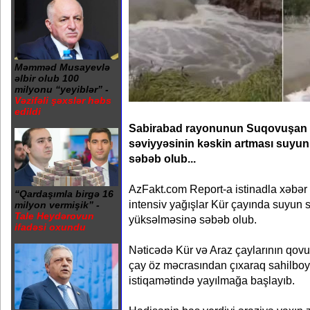
Məmməd Musayevlə
əlbir olub 100
milyonu “yeyiblər” -
Vəzifəli şəxslər həbs
edildi
Sabirabad rayonunun Suqovuşan ə
səviyyəsinin kəskin artması suyu
səbəb olub...
AzFakt.com Report-a istinadla xəbər 
“Qardaşımla birgə 16
intensiv yağışlar Kür çayında suyun s
milyon vermişik” -
Tale Heydərovun
yüksəlməsinə səbəb olub.
ifadəsi oxundu
Nəticədə Kür və Araz çaylarının qovu
çay öz məcrasından çıxaraq sahilboy
istiqamətində yayılmağa başlayıb.