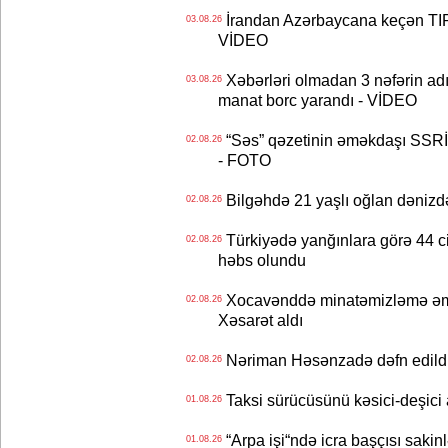
İrandan Azərbaycana keçən TIR-
03.08.26
VİDEO
Xəbərləri olmadan 3 nəfərin adın
03.08.26
manat borc yarandı - VİDEO
“Səs” qəzetinin əməkdaşı SSRİ 
02.08.26
- FOTO
Bilgəhdə 21 yaşlı oğlan dənizdə b
02.08.26
Türkiyədə yanğınlara görə 44 cina
02.08.26
həbs olundu
Xocavənddə minatəmizləmə əm
02.08.26
Xəsarət aldı
Nəriman Həsənzadə dəfn edildi 
02.08.26
Taksi sürücüsünü kəsici-deşici a
01.08.26
“Arpa işi“ndə icra başçısı sa
01.08.26