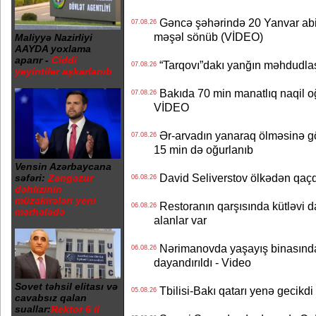
Gəncə şəhərində 20 Yanvar abidə
07.08.26
məşəl sönüb (VİDEO)
Maliyyə Nazirliyi
AAYDA yoxlama
aparır -
Ciddi
“Tarqovı”dakı yanğın məhdudla
07.08.26
yeyintilər aşkarlanıb
Bakıda 70 min manatlıq naqil oğ
07.08.26
VİDEO
Ər-arvadın yanaraq ölməsinə gö
07.08.26
15 min də oğurlanıb
Vensin Azərbaycana
David Seliverstov ölkədən qaç
səfəri:
Zəngəzur
06.08.26
dəhlizinin
müzakirələri yeni
Restoranın qarşısında kütləvi d
06.08.26
mərhələdə
alanlar var
Nərimanovda yaşayış binasındakı 
06.08.26
dayandırıldı - Video
Sovet təhsil elitası və
Tbilisi-Bakı qatarı yenə gecikdi 
05.08.26
cavabsız qalan
suallar:
Rektor 6 il