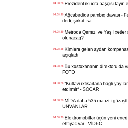
Prezident iki icra başçısı təyi
04.08.26
Ağcabədidə pambıq davası - Fe
04.08.26
dedi, şirkət isə...
Metroda Qırmızı və Yaşıl xətlər a
04.08.26
olunacaq?
Kimlərə gələn aydan kompensas
04.08.26
açıqladı
Bu xəstəxananın direktoru da və
04.08.26
FOTO
“Kütləvi ixtisarlarla bağlı yayıla
04.08.26
etdirmir“ - SOCAR
MİDA daha 535 mənzili güzəştli şə
04.08.26
ÜNVANLAR
Elektromobillər üçün yeni ener
04.08.26
ehtiyac var - VİDEO