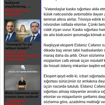
fəaliyyəti
araşdırılacaq….-
"Vətəndaşlar kasko sığortası əldə etmə
Milyonlar necə
külək nəticəsində avtomobilə dəyən z
xərclənir?
təminat altına alırlar. Tövsiyə edirik k
növündən istifadə etsinlər. Çünki bel
ciddi ziyan vurur. Kasko sığortası hə
də ailə büdcəsini qorumağa kömək ed
“Azəraqrar”ın əsl
Nəqliyyat eksperti Eldəniz Cəfərov isə
rəhbəri kimdir? -
ölkədə baş verən təbii hadisələrdən 
Nazirin sabiq
maraq daha da artıb. Onun sözlərinə g
komandirinin maaşı 7
dəfə artırılıb?
müştəriləri cəlb etmək üçün müxtəlif 
də hissəli ödəniş imkanları təqdim edi
Ekspert qeyd edib ki, icbari sığortada
sığortası sürücünün öz əmlakına dəy
üçün nəzərdə tutulub. Eldəniz Cəfərov
sığortası almaq istəyənlər əvvəlcə sı
Bizim iradəmizə qarşı
etsinlər və müqavilənin şərtlərini dəq
çıxanın başı əziləcək
-
Azərbaycan
sözlərinə görə, azadolma məbləği və
Prezidenti