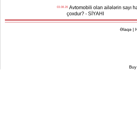
Avtomobili olan ailələrin sayı 
03.08.26
çoxdur? - SİYAHI
Əlaqə
|
Buy 