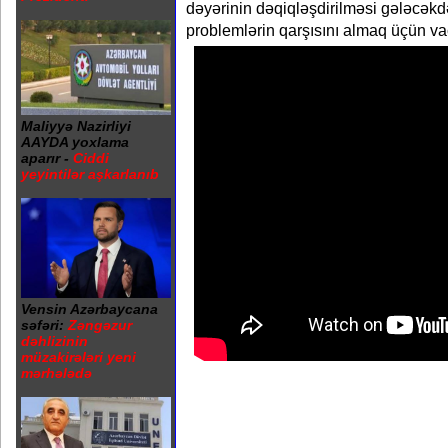
dəyərinin dəqiqləşdirilməsi gələcəkd
problemlərin qarşısını almaq üçün vac
Maliyyə Nazirliyi
AAYDA yoxlama
aparır -
Ciddi
yeyintilər aşkarlanıb
Vensin Azərbaycana
səfəri:
Zəngəzur
dəhlizinin
müzakirələri yeni
mərhələdə