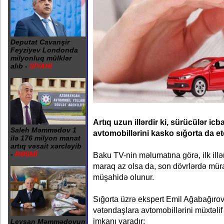
Deputat Cavanşir
Feyziyev Londonda
milyonluq mülklər
alıb -
SİYAHI
Artıq uzun illərdir ki, sürücülər icba
Saleh Məmmədov 1
avtomobillərini kasko sığorta da etdi
ilə 176 milyon manat
artıq vəsait xərcləyib
-
RƏSMİ
Baku TV-nin məlumatına görə, ilk ill
maraq az olsa da, son dövrlərdə mürac
müşahidə olunur.
Sığorta üzrə ekspert Emil Ağabağırov b
vətəndaşlara avtomobillərini müxtəlif
imkanı yaradır:
Leysan Məmmədovun