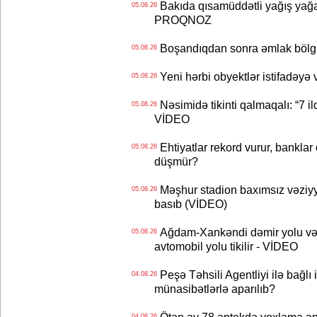
Bakıda qısamüddətli yağış yağa
05.08.26
PROQNOZ
Boşandıqdan sonra əmlak bölgü
05.08.26
Yeni hərbi obyektlər istifadəyə
05.08.26
Nəsimidə tikinti qalmaqalı: “7 ildi
05.08.26
VİDEO
Ehtiyatlar rekord vurur, banklar q
05.08.26
düşmür?
Məşhur stadion baxımsız vəziyy
05.08.26
basıb (VİDEO)
Ağdam-Xankəndi dəmir yolu və
05.08.26
avtomobil yolu tikilir - VİDEO
Peşə Təhsili Agentliyi ilə bağlı i
04.08.26
münasibətlərlə aparılıb?
04.08.26