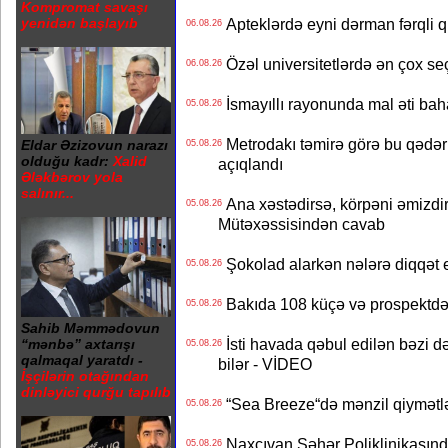
Kompromat savaşı
Apteklərdə eyni dərman fərqli q
yenidən başlayıb
06.08.26
Özəl universitetlərdə ən çox seç
06.08.26
İsmayıllı rayonunda mal əti ba
05.08.26
Metrodakı təmirə görə bu qədər 
Eldar Əzizovun narazı
05.08.26
olduğu kadr:
Xalid
açıqlandı
Ələkbərov yola
salınır...
Ana xəstədirsə, körpəni əmizdir
05.08.26
Mütəxəssisindən cavab
Şokolad alarkən nələrə diqqət 
05.08.26
Bakıda 108 küçə və prospektdə 
05.08.26
Sahib Məmmədovun
İsti havada qəbul edilən bəzi d
“mənbə” axtarışı
05.08.26
qalmaqal yaratdı -
bilər - VİDEO
İşçilərin otağından
dinləyici qurğu tapılıb
“Sea Breeze“də mənzil qiymətlər
05.08.26
Naxçıvan Şəhər Poliklinikasında
05.08.26