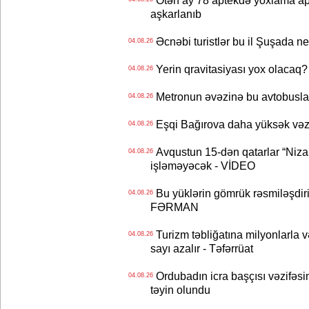
Ötən ay 78 aptekdə yoxlama apa
aşkarlanıb
Əcnəbi turistlər bu il Şuşada ne
04.08.26
Yerin qravitasiyası yox olaca
04.08.26
Metronun əvəzinə bu avtobuslar
04.08.26
Eşqi Bağırova daha yüksək vəzifə
04.08.26
Avqustun 15-dən qatarlar “Niza
04.08.26
işləməyəcək - VİDEO
Bu yüklərin gömrük rəsmiləşdiri
04.08.26
FƏRMAN
Turizm təbliğatına milyonlarla və
04.08.26
sayı azalır - Təfərrüat
Ordubadın icra başçısı vəzifəsin
04.08.26
təyin olundu