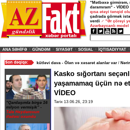
“Mətbəxə girmirəm,
daramıram“ - VİDEO
— 12 İyun 2026
/ MAQAZIN /
qısa ətəyi tənqid o
çadrada görmək istə
“Kişi məclislərinə bir şərtlə gedirəm” -
Nigar
verdi
“Ər çörəyi 
Şabanova
Azərbaycanlı model
ious
ANA SƏHİFƏ
GÜNDƏM
SIYASƏT
SOSIAL
İQTISADIYYAT
O
/
Restoranın qarşısında kütləvi dava - Ölən və xəsarət alanlar var
Kasko sığortanı seçən
yaşamamaq üçün nə etm
VİDEO
Tarix 13.06.26, 23:19
“Qardaşımla birgə 16
milyon vermişik” -
Tale Heydərovun
ifadəsi oxundu