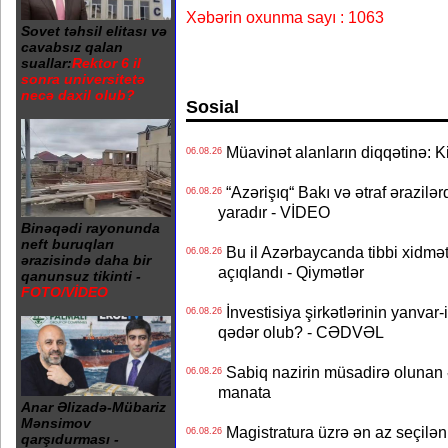
Xəbərin oxunma sayı : 1063
Sovet təhsil elitası və
cavabsız qalan
suallar:
Rektor 6 il
sonra universitetə
necə daxil olub?
Sosial
Müavinət alanların diqqətinə: Ki
06.08.26
“Azərişıq“ Bakı və ətraf ərazilə
06.08.26
yaradır - VİDEO
Binəqədi rayonunda
neft buruqları
Bu il Azərbaycanda tibbi xidmət
06.08.26
ərazisində daha bir
açıqlandı - Qiymətlər
qanunsuz tikinti -
FOTO/VİDEO
İnvestisiya şirkətlərinin yanvar-
06.08.26
qədər olub? - CƏDVƏL
Sabiq nazirin müsadirə olunan ə
06.08.26
manata
Anar Əlizadə-Mübariz
Mənsimov
Magistratura üzrə ən az seçilən 
06.08.26
qarşıdurması -