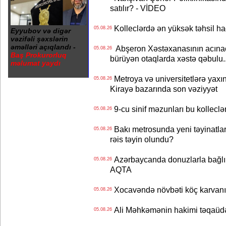
satılır? - VİDEO
Kolleclərdə ən yüksək təhsil haq
05.08.26
Eyyubov və digər
vəzifəli şəxslərin
əməlləri açıqlandı -
Abşeron Xəstəxanasının acınaca
05.08.26
Baş Prokurorluq
bürüyən otaqlarda xəstə qəbulu..
məlumat yaydı
Metroya və universitetlərə yaxın
05.08.26
Kirayə bazarında son vəziyyət
9-cu sinif məzunları bu kolleclə
05.08.26
Bakı metrosunda yeni təyinatlar
05.08.26
rəis təyin olundu?
Azərbaycanda donuzlarla bağlı m
05.08.26
AQTA
Xocavəndə növbəti köç karvanı
05.08.26
Ali Məhkəmənin hakimi təqaüdə
05.08.26