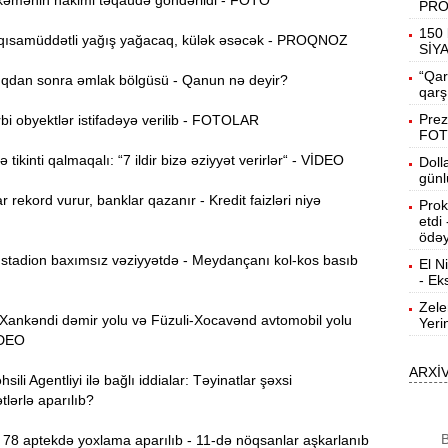
əmənin hakimi təqaüdə göndərildi - FOTO
PR
19:31
150 
ısamüddətli yağış yağacaq, külək əsəcək - PROQNOZ
b
SİY
“Qar
dan sonra əmlak bölgüsü - Qanun nə deyir?
19:16
qarş
d
Prez
i obyektlər istifadəyə verilib - FOTOLAR
FOT
19:00
tikinti qalmaqalı: “7 ildir bizə əziyyət verirlər“ - VİDEO
Doll
günl
r rekord vurur, banklar qazanır - Kredit faizləri niyə
Prok
18:41
etdi
Ç
ödəy
tadion baxımsız vəziyyətdə - Meydançanı kol-kos basıb
El N
N
18:22
- Ek
a
Zele
nkəndi dəmir yolu və Füzuli-Xocavənd avtomobil yolu
Yeri
K
18:05
VİDEO
o
ARXİ
ili Agentliyi ilə bağlı iddialar: Təyinatlar şəxsi
17:49
lərlə aparılıb?
A
B
78 aptekdə yoxlama aparılıb - 11-də nöqsanlar aşkarlanıb