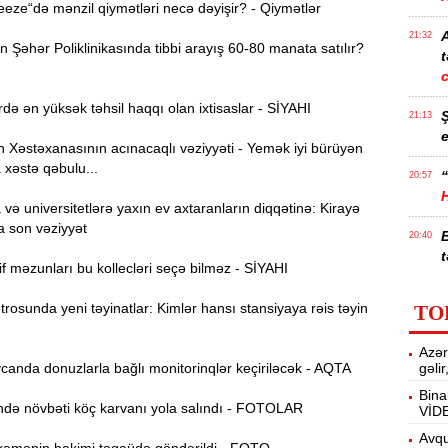
ze“də mənzil qiymətləri necə dəyişir? - Qiymətlər
21:32
Şəhər Poliklinikasında tibbi arayış 60-80 manata satılır?
t
də ən yüksək təhsil haqqı olan ixtisaslar - SİYAHI
21:13
e
Xəstəxanasının acınacaqlı vəziyyəti - Yemək iyi bürüyən
 xəstə qəbulu...
“
20:57
ə universitetlərə yaxın ev axtaranların diqqətinə: Kirayə
a son vəziyyət
20:40
t
f məzunları bu kollecləri seçə bilməz - SİYAHI
İ
20:25
osunda yeni təyinatlar: Kimlər hansı stansiyaya rəis təyin
TO
f
Azər
M
20:06
anda donuzlarla bağlı monitorinqlər keçiriləcək - AQTA
gəli
Bina
ə növbəti köç karvanı yola salındı - FOTOLAR
VİD
19:48
m
Avqu