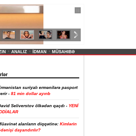
— 11 İyul 2026
ayevanın qısa ətəyi tənqid olundu -
ZIN
ANALIZ
İDMAN
MÜSAHIBƏ
rlər
rmənistan suriyalı ermənilərə pasport
erir -
81 min dollar ayırıb
David Seliverstov ölkədən qaçdı -
YENİ
İDDİALAR
Müavinət alanların diqqətinə:
Kimlərin
dənişi dayandırılır?