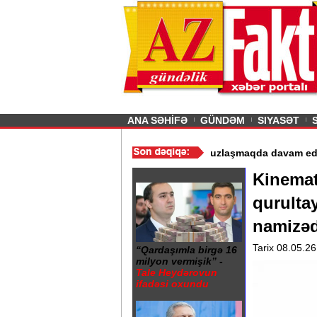
26
şın sürmürəm, saçımı
Previous
ANA SƏHİFƏ
GÜNDƏM
SIYASƏT
istismarı dayandırıldı - Video
/
Azərbaycan nefti ucuzlaşmaqda da
Kinemato
qurultay
namizəd
Tarix 08.05.26
“Qardaşımla birgə 16
milyon vermişik” -
Tale Heydərovun
ifadəsi oxundu