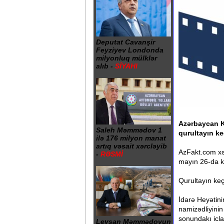
Deputat Cavanşir
Feyziyev Londonda
milyonluq mülklər
alıb -
SİYAHI
Azərbaycan Ki
Saleh Məmmədov 1
qurultayın ke
ilə 176 milyon manat
artıq vəsait xərcləyib
AzFakt.com xəb
-
RƏSMİ
mayın 26-da keç
Qurultayın keç
İdarə Heyətini
namizədliyinin
sonundakı icl
Leysan Məmmədovun