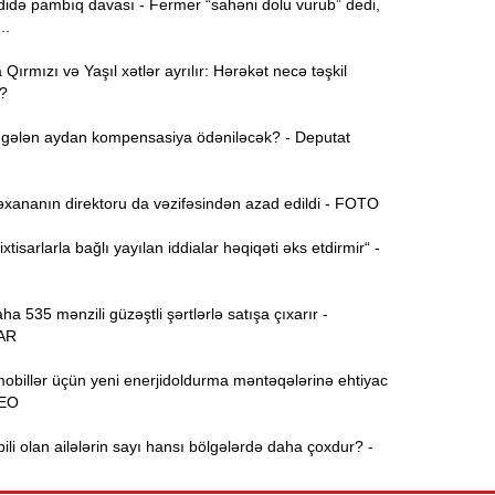
də pambıq davası - Fermer “sahəni dolu vurub” dedi,
..
15:44
ırmızı və Yaşıl xətlər ayrılır: Hərəkət necə təşkil
U
?
gələn aydan kompensasiya ödəniləcək? - Deputat
B
15:27
xananın direktoru da vəzifəsindən azad edildi - FOTO
S
15:12
xtisarlarla bağlı yayılan iddialar həqiqəti əks etdirmir“ -
l
T
14:58
 535 mənzili güzəştli şərtlərlə satışa çıxarır -
AR
14:42
obillər üçün yeni enerjidoldurma məntəqələrinə ehtiyac
DEO
i olan ailələrin sayı hansı bölgələrdə daha çoxdur? -
9
14:25
b