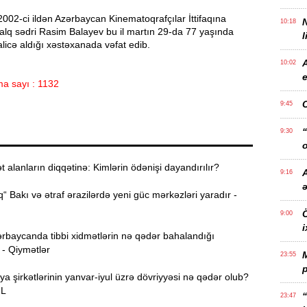
 2002-ci ildən Azərbaycan Kinematoqrafçılar İttifaqına
10:18
alq sədri Rasim Balayev bu il martın 29-da 77 yaşında
l
icə aldığı xəstəxanada vəfat edib.
10:02
e
a sayı : 1132
9:45
“
9:30
o
alanların diqqətinə: Kimlərin ödənişi dayandırılır?
A
9:16
“ Bakı və ətraf ərazilərdə yeni güc mərkəzləri yaradır -
Ö
9:00
i
rbaycanda tibbi xidmətlərin nə qədər bahalandığı
 - Qiymətlər
23:55
p
ya şirkətlərinin yanvar-iyul üzrə dövriyyəsi nə qədər olub?
ƏL
“
23:47