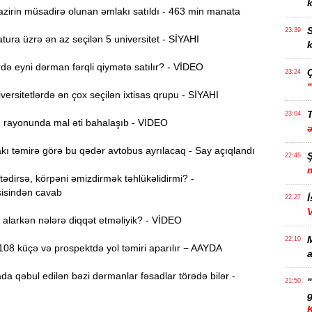
k
zirin müsadirə olunan əmlakı satıldı - 463 min manata
S
23:39
ura üzrə ən az seçilən 5 universitet - SİYAHI
k
ə eyni dərman fərqli qiymətə satılır? - VİDEO
23:24
ersitetlərdə ən çox seçilən ixtisas qrupu - SİYAHI
T
23:04
ı rayonunda mal əti bahalaşıb - VİDEO
ı təmirə görə bu qədər avtobus ayrılacaq - Say açıqlandı
22:45
dirsə, körpəni əmizdirmək təhlükəlidirmi? -
isindən cavab
İ
22:27
alarkən nələrə diqqət etməliyik? - VİDEO
22:10
08 küçə və prospektdə yol təmiri aparılır − AAYDA
a
da qəbul edilən bəzi dərmanlar fəsadlar törədə bilər -
21:50
g