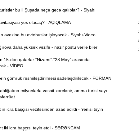
T
17:35
ristlər bu il Şuşada neçə gecə qalıblar? - Siyahı
e
avitasiyası yox olacaq? - AÇIQLAMA
17:20
v
 əvəzinə bu avtobuslar işləyəcək - Siyahı-Video
x
rova daha yüksək vəzifə - nazir postu verilə bilər
17:03
 15-dən qatarlar “Nizami”-“28 May” arasında
cək - VİDEO
N
16:47
rin gömrük rəsmiləşdirilməsi sadələşdiriləcək - FƏRMAN
İ
16:29
bliğatına milyonlarla vəsait xərclənir, amma turist sayı
i
Təfərrüat
“
16:14
 icra başçısı vəzifəsindən azad edildi - Yenisi təyin
ç
t iki icra başçısı təyin etdi - SƏRƏNCAM
M
16:00
a