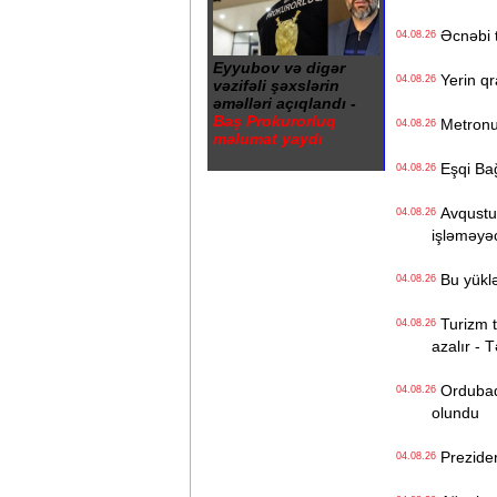
Əcnəbi tu
04.08.26
Eyyubov və digər
Yerin qr
04.08.26
vəzifəli şəxslərin
əməlləri açıqlandı -
Baş Prokurorluq
Metronun
04.08.26
məlumat yaydı
Eşqi Bağı
04.08.26
Avqustun
04.08.26
işləməyə
Bu yüklə
04.08.26
Turizm tə
04.08.26
azalır - 
Ordubadın
04.08.26
olundu
Preziden
04.08.26