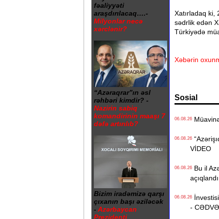
fəaliyyəti
Xatırladaq ki,
araşdırılacaq….-
Milyonlar necə
sədrlik edən X
xərclənir?
Türkiyədə müal
Xəbərin oxunm
“Azəraqrar”ın əsl
Sosial
rəhbəri kimdir? -
Nazirin sabiq
komandirinin maaşı 7
Müavinət 
06.08.26
dəfə artırılıb?
“Azərişıq
06.08.26
VİDEO
Bu il Azə
06.08.26
açıqlandı
Bizim iradəmizə qarşı
İnvestisi
06.08.26
çıxanın başı əziləcək
- CƏDV
-
Azərbaycan
Prezidenti