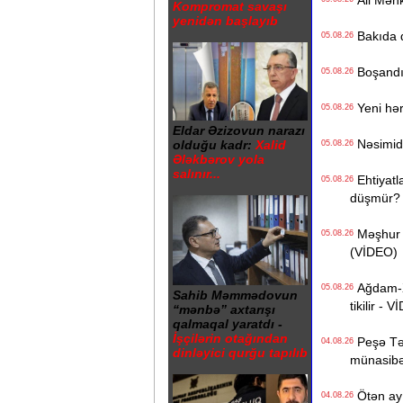
Ali Məhk
Kompromat savaşı
yenidən başlayıb
Bakıda q
05.08.26
Boşandıq
05.08.26
Yeni hərb
05.08.26
Eldar Əzizovun narazı
Nəsimidə 
olduğu kadr:
Xalid
05.08.26
Ələkbərov yola
salınır...
Ehtiyatla
05.08.26
düşmür?
Məşhur s
05.08.26
(VİDEO)
Ağdam-Xa
05.08.26
Sahib Məmmədovun
tikilir - 
“mənbə” axtarışı
qalmaqal yaratdı -
İşçilərin otağından
Peşə Təhs
04.08.26
dinləyici qurğu tapılıb
münasibət
Ötən ay 
04.08.26