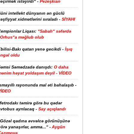
eçirmək istəyirdi“ -
Pezeşkian
üni intellekt dünyanın ən güclü
əşfiyyat xidmətlərini sıraladı -
SİYAHI
Çempionlar Liqası:
“Sabah“ səfərdə
“Orhus“a məğlub olub
bilisi-Bakı qatarı yenə gecikdi -
İşıq
əngəl oldu
Şəmsi Səmədzadə danışdı:
O daha
mənim həyat yoldaşım deyil - VİDEO
smayıllı rayonunda mal əti bahalaşıb -
VİDEO
Metrodakı təmirə görə bu qədər
vtobus ayrılacaq -
Say açıqlandı
“Gözəl qadına əvvəlcə görünüşünə
örə yanaşırlar, amma...“ -
Aygün
Kazımova