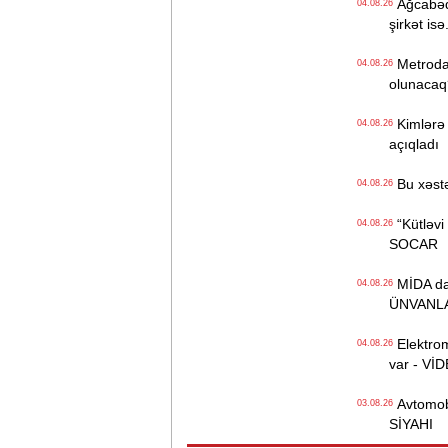
Ağcabədi
04.08.26
şirkət isə.
Metroda Q
04.08.26
olunacaq
Kimlərə 
04.08.26
açıqladı
Bu xəstə
04.08.26
“Kütləvi i
04.08.26
SOCAR
MİDA daha
04.08.26
ÜNVANL
Elektrom
04.08.26
var - Vİ
Avtomobil
03.08.26
SİYAHI