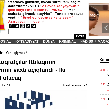
“Mətbəxə girmirəm, maşın sürmürəm, saçımı
daramıram“ - VİDEO
Sevda Yahyayevanın
/ MAQAZIN /
qısa ətəyi tənqid olundu - VİDEO
“Məni
çadrada görmək istəyirlər“ - Tənqidlərə cavab
Sevda Yahy
verdi
“Ər çörəyi yeyəndə kökələcəm“ -
VİDEO
Azərbaycanlı model
AXTAR
SOSIAL
İQTISADIYYAT
DÜNYA
KRIMINAL
HADISƏ
MAQA
vam edir - Yeni qiymət
/
Xəbə
qrafçılar İttifaqının
ının vaxtı açıqlandı - İki
E
12:55
v
 olacaq
, 17:41
Font ölçüsü :
-
/
+
12:40
12:24
ö