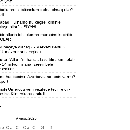
OQNOZ
“Wildberries” anbar tutumunun üçdə
balla hansı ixtisaslara qəbul olmaq olar?–
irini itirib -
21-ci hücum
AHI
abağ“ “Dinamo“nu keçsə, kiminlə
“Sea Breeze“də mənzil qiymətləri necə
ılaşa bilər? - SİYAHI
əyişir? -
Qiymətlər
identlərin təltifolunma mərasimi keçirilib -
OLAR
Bakıda ticarət mərkəzində FACİƏ:
liftin
ar neçəyə olacaq? - Mərkəzi Bank 3
şaxtasına düşüb öldü
ük məzənnəni açıqladı
uror “Atlant”ın hərracda satılmasını tələb
Pentaqondan kritik addım:
Rusiya və
 - 14 milyon manat zərəri belə
inə qarşı yeni plan
əcəklər
ino hadisəsinin Azərbaycana təsiri varmı?
axçıvan Şəhər Poliklinikasında tibbi
spert
rayış 60-80 manata satılır? -
VİDEO
nski Umerovu yeni vəzifəyə təyin etdi -
nə isə Klimenkonu gətirdi
olleclərdə ən yüksək təhsil haqqı
lan ixtisaslar -
SİYAHI
V
"Yəhudi David Seliverstov" Kazım
bbasov çıxdı! -
Bir dələduzla bağlı
Avqust, 2026
SENSASİON detallar
.e
Ç.a
Ç.
C.a
C.
Ş.
B.