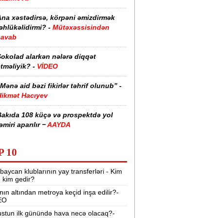
Ana xəstədirsə, körpəni əmizdirmək
əhlükəlidirmi? -
Mütəxəssisindən
cavab
Şokolad alarkən nələrə diqqət
tməliyik? -
VİDEO
Mənə aid bəzi fikirlər təhrif olunub” -
Hikmət Hacıyev
Bakıda 108 küçə və prospektdə yol
əmiri aparılır −
AAYDA
sti havada qəbul edilən bəzi dərmanlar
P 10
əsadlar törədə bilər -
VİDEO
baycan klublarının yay transferləri - Kim
üharibədə 3 400-dən çox iranlı və 18
r, kim gedir?
ABŞ hərbçisi həlak olub -
“Reuters“
nın altından metroya keçid inşa edilir?-
EO
BMT-dən dəhşətli xəbərdarlıq -
49
ilyon insan ac qala bilər
stun ilk günündə hava necə olacaq?-