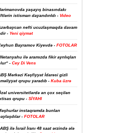
Nərimanovda yaşayış binasındakı
iftlərin istismarı dayandırıldı -
Video
Azərbaycan nefti ucuzlaşmaqda davam
dir -
Yeni qiymət
Ceyhun Bayramov Kiyevdə -
FOTOLAR
Netanyahu ilə aramızda fikir ayrılıqları
lur“ -
Cey Di Vens
BŞ Mərkəzi Kəşfiyyat İdarəsi gizli
əməliyyat qrupu yaradıb -
Kuba üzrə
zəl universitetlərdə ən çox seçilən
xtisas qrupu -
SİYAHI
Məşhurlar instaqramda bunları
aylaşdılar -
FOTOLAR
ABŞ ilə İsrail İranı 48 saat ərzində ələ