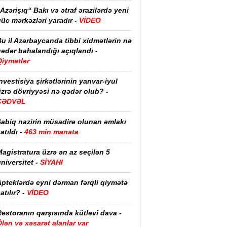
Azərişıq“ Bakı və ətraf ərazilərdə yeni
üc mərkəzləri yaradır -
VİDEO
u il Azərbaycanda tibbi xidmətlərin nə
ədər bahalandığı açıqlandı -
Qiymətlər
nvestisiya şirkətlərinin yanvar-iyul
zrə dövriyyəsi nə qədər olub? -
CƏDVƏL
Sabiq nazirin müsadirə olunan əmlakı
atıldı -
463 min manata
agistratura üzrə ən az seçilən 5
niversitet -
SİYAHI
pteklərdə eyni dərman fərqli qiymətə
atılır? -
VİDEO
estoranın qarşısında kütləvi dava -
lən və xəsarət alanlar var