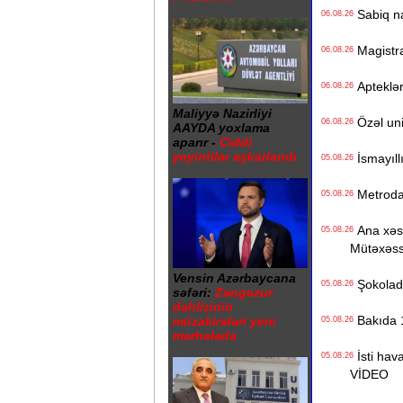
Sabiq na
06.08.26
Magistrat
06.08.26
Apteklərd
06.08.26
Maliyyə Nazirliyi
Özəl univ
06.08.26
AAYDA yoxlama
aparır -
Ciddi
yeyintilər aşkarlanıb
İsmayıll
05.08.26
Metrodak
05.08.26
Ana xəstə
05.08.26
Mütəxəss
Vensin Azərbaycana
Şokolad 
05.08.26
səfəri:
Zəngəzur
dəhlizinin
Bakıda 1
müzakirələri yeni
05.08.26
mərhələdə
İsti hava
05.08.26
VİDEO