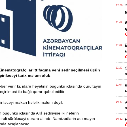
“
12:06
g
B
11:49
q
İ
11:34
ü
11:20
nematoqrafçılar İttifaqına yeni sədr seçilməsi üçün
s
çiriləcəyi tarix məlum olub.
M
11:04
ər verir ki, idarə heyətinin bugünkü iclasında qurultayın
u
irilməsi ilə bağlı qərar qəbul edilib.
A
iriləcəyi məkan hələlik məlum deyil.
10:47
s
n bugünkü iclasında AKİ sədrliyinə iki nəfərin
 irəli sürüləcəyi qərara alınıb. Namizədlərin adı mayın
R
10:32
asda açıqlanacaq.
Ö