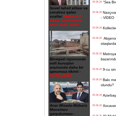
“Sea Bree
05.08.26
Sovet təhsil elitası və
cavabsız qalan
Naxçıvan 
05.08.26
suallar:
Rektor 6 il
- VİDEO
sonra universitetə
necə daxil olub?
Kolleclər
05.08.26
Abşeron 
05.08.26
otaqlarda
Metroya v
05.08.26
bazarınd
Binəqədi rayonunda
neft buruqları
ərazisində daha bir
9-cu sini
05.08.26
qanunsuz tikinti -
FOTO/VİDEO
Bakı metr
05.08.26
olundu?
Azərbayc
05.08.26
Anar Əlizadə-Mübariz
Xocavənd
05.08.26
Mənsimov
qarşıdurması -
05.08.26