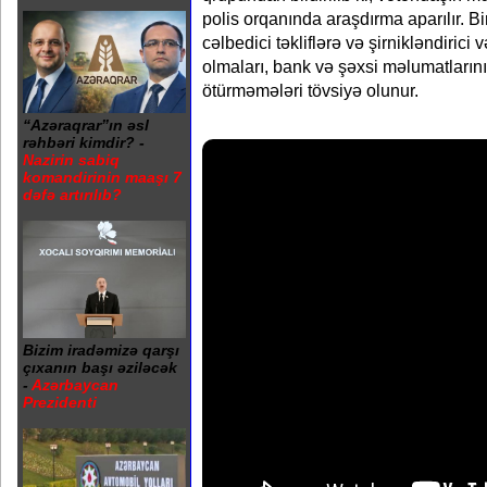
polis orqanında araşdırma aparılır. B
cəlbedici təkliflərə və şirnikləndirici 
olmaları, bank və şəxsi məlumatlarını
ötürməmələri tövsiyə olunur.
“Azəraqrar”ın əsl
rəhbəri kimdir? -
Nazirin sabiq
komandirinin maaşı 7
dəfə artırılıb?
Bizim iradəmizə qarşı
çıxanın başı əziləcək
-
Azərbaycan
Prezidenti