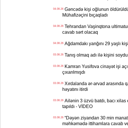
Gəncədə kişi oğlunun öldürüldüy
04.08.26
Mühafizəçini bıçaqladı
Tehrandan Vaşinqtona ultimatu
04.08.26
cavab sərt olacaq
Ağdamdakı yanğını 29 yaşlı kişi
04.08.26
Tanış olmaq adı ilə kişini soydu
03.08.26
Kamran Yusifova cinayət işi açıld
03.08.26
çıxarılmışdı
Xırdalanda ər-arvad arasında qa
03.08.26
həyatını itirdi
Ailənin 3 üzvü batdı, bacı xilas
03.08.26
tapıldı - VİDEO
“Dəyən ziyandan 30 min manat
03.08.26
məhkəmədə ittihamlara cavab ve