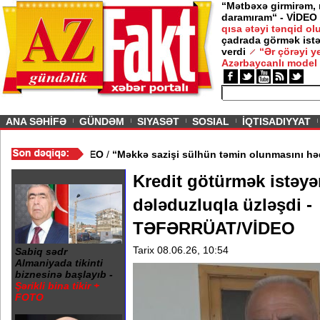
“Mətbəxə girmirəm,
daramıram“ - VİDEO
qısa ətəyi tənqid o
çadrada görmək istə
gedirəm” -
Nigar
verdi
“Ər çörəyi 
Azərbaycanlı model
ious
ANA SƏHİFƏ
GÜNDƏM
SIYASƏT
SOSIAL
İQTISADIYYAT
ndan kənarlaşdırılıb - VİDEO
/
“Məkkə sazişi sülhün təmin olunmas
Kredit götürmək istəyə
dələduzluqla üzləşdi -
TƏFƏRRÜAT/VİDEO
Tarix 08.06.26, 10:54
Sabiq sədr
Almaniyada tikinti
biznesinə başlayıb -
Şərikli bina tikir +
FOTO