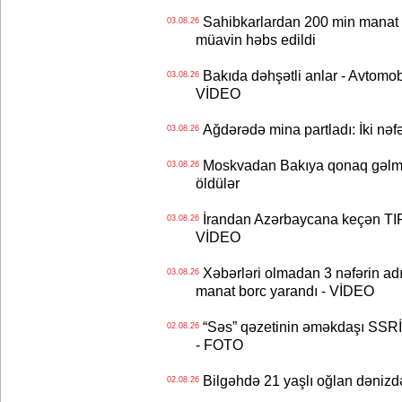
Sahibkarlardan 200 min manat rü
03.08.26
müavin həbs edildi
Bakıda dəhşətli anlar - Avtomobil
03.08.26
VİDEO
Ağdərədə mina partladı: İki nəfə
03.08.26
Moskvadan Bakıya qonaq gəlmişd
03.08.26
öldülər
İrandan Azərbaycana keçən TIR-
03.08.26
VİDEO
Xəbərləri olmadan 3 nəfərin adın
03.08.26
manat borc yarandı - VİDEO
“Səs” qəzetinin əməkdaşı SSRİ 
02.08.26
- FOTO
Bilgəhdə 21 yaşlı oğlan dənizdə b
02.08.26