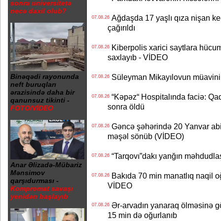
sonra universitetə
necə daxil olub?
Ağdaşda 17 yaşlı qıza nişan keçir
07.08.26
çağırıldı
Kiberpolis xarici saytlara hücum
07.08.26
saxlayıb - VİDEO
Süleyman Mikayılovun müavinin
Binəqədi rayonunda
07.08.26
neft buruqları
ərazisində daha bir
“Kəpəz“ Hospitalında faciə: Qad
07.08.26
qanunsuz tikinti -
sonra öldü
FOTO/VİDEO
Gəncə şəhərində 20 Yanvar abidə
07.08.26
məşəl sönüb (VİDEO)
“Tarqovı”dakı yanğın məhdudla
07.08.26
Anar Əlizadə-Mübariz
Mənsimov
Bakıda 70 min manatlıq naqil oğ
07.08.26
qarşıdurması -
VİDEO
Kompromat savaşı
yenidən başlayıb
Ər-arvadın yanaraq ölməsinə gö
07.08.26
15 min də oğurlanıb