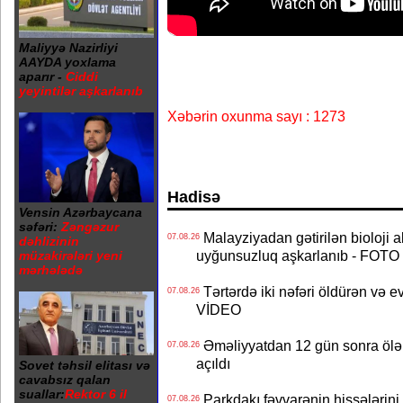
Maliyyə Nazirliyi
AAYDA yoxlama
aparır -
Ciddi
yeyintilər aşkarlanıb
Xəbərin oxunma sayı : 1273
Hadisə
Vensin Azərbaycana
səfəri:
Zəngəzur
Malayziyadan gətirilən bioloji a
07.08.26
dəhlizinin
uyğunsuzluq aşkarlanıb - FOTO
müzakirələri yeni
mərhələdə
Tərtərdə iki nəfəri öldürən və ev
07.08.26
VİDEO
Əməliyyatdan 12 gün sonra ölən A
07.08.26
açıldı
Sovet təhsil elitası və
cavabsız qalan
suallar:
Rektor 6 il
Parkdakı fəvvarənin hissələrini 
07.08.26