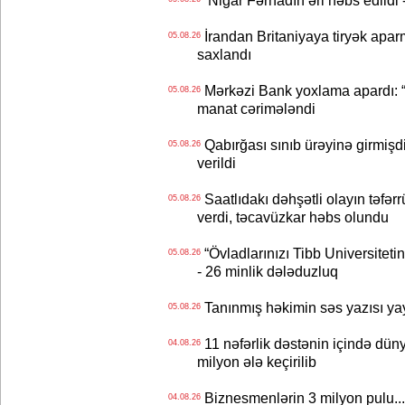
Nigar Fərhadın əri həbs edildi 
İrandan Britaniyaya tiryək apar
05.08.26
saxlandı
Mərkəzi Bank yoxlama apardı: “
05.08.26
manat cərimələndi
Qabırğası sınıb ürəyinə girmişdi
05.08.26
verildi
Saatlıdakı dəhşətli olayın təfərr
05.08.26
verdi, təcavüzkar həbs olundu
“Övladlarınızı Tibb Universiteti
05.08.26
- 26 minlik dələduzluq
Tanınmış həkimin səs yazısı yay
05.08.26
11 nəfərlik dəstənin içində dün
04.08.26
milyon ələ keçirilib
Biznesmenlərin 3 milyon pulu..
04.08.26