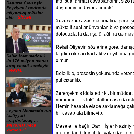
İndi suallarımızı cavablandırın, sizə 
Deputat Cavanşir
düşmədiyini dəyərləndirək".
Feyziyev Londonda
milyonluq mülklər
alıb -
SİYAHI
Xezerxeber.az-ın məlumatına görə, şik
müxtəlif suallar ünvanlanıb və proses 
dələduzlarla danışdığı ağlına gəlməy
Rəfail Əliyevin sözlərinə görə, danışdı
təqdim olunan kart aktiv deyil, ona 
Saleh Məmmədov 1
olmur.
ilə 176 milyon manat
artıq vəsait xərcləyib
-
RƏSMİ
Beləliklə, prosesin yekununda vətən
pul çıxarılıb.
Zərərçəkmiş iddia edir ki, bir müddə
nömrənin "TikTok" platformasında is
Həmin hesabla əlaqə saxlamağa çalış
Leysan Məmmədovun
bir cavab ala bilməyib.
fəaliyyəti
araşdırılacaq….-
Milyonlar necə
Məsələ ilə bağlı Daxili İşlər Nazirliy
xərclənir?
qrupundan bildirilib ki, vətəndaşın m