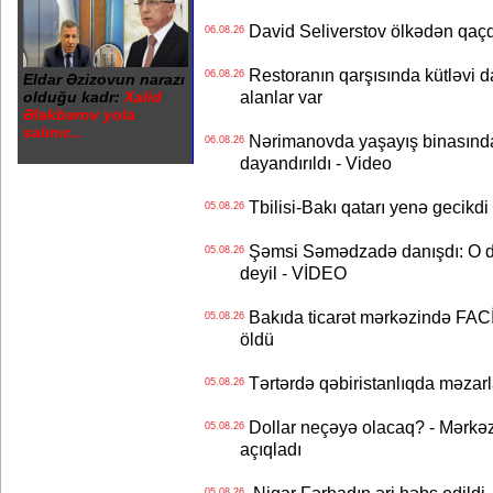
David Seliverstov ölkədən qaç
06.08.26
Restoranın qarşısında kütləvi d
06.08.26
Eldar Əzizovun narazı
alanlar var
olduğu kadr:
Xalid
Ələkbərov yola
salınır...
Nərimanovda yaşayış binasındakı 
06.08.26
dayandırıldı - Video
Tbilisi-Bakı qatarı yenə gecikdi 
05.08.26
Şəmsi Səmədzadə danışdı: O d
05.08.26
deyil - VİDEO
Bakıda ticarət mərkəzində FACİƏ
05.08.26
öldü
Tərtərdə qəbiristanlıqda məzarla
05.08.26
Dollar neçəyə olacaq? - Mərkə
05.08.26
açıqladı
05.08.26