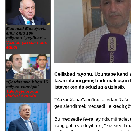
Məmməd Musayevlə
əlbir olub 100
milyonu “yeyiblər” -
Vəzifəli şəxslər həbs
edildi
Cəlilabad rayonu, Uzuntəpə kənd sa
təsərrüfatını genişləndirmək üçün
“Qardaşımla birgə 16
istəyərkən dələduzluqla üzləşib.
milyon vermişik” -
Tale Heydərovun
ifadəsi oxundu
"Xəzər Xəbər"ə müraciət edən Rəfail Ə
genişləndirmək məqsədi ilə kredit gö
Bu məqsədlə fevral ayında müraciət 
zəng gəlib və deyilib ki, “Siz kredit m