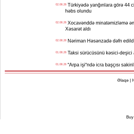
Türkiyədə yanğınlara görə 44 cina
02.08.26
həbs olundu
Xocavənddə minatəmizləmə əm
02.08.26
Xəsarət aldı
Nəriman Həsənzadə dəfn edildi 
02.08.26
Taksi sürücüsünü kəsici-deşici a
01.08.26
“Arpa işi“ndə icra başçısı sa
01.08.26
Əlaqə
|
Buy 