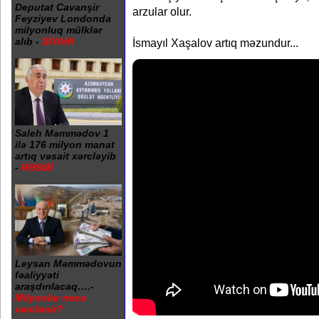
Deputat Cavanşir
arzular olur.
Feyziyev Londonda
milyonluq mülklər
alıb -
SİYAHI
İsmayıl Xaşalov artıq məzundur...
Saleh Məmmədov 1
ilə 176 milyon manat
artıq vəsait xərcləyib
-
RƏSMİ
Leysan Məmmədovun
fəaliyyəti
araşdırılacaq….-
Milyonlar necə
xərclənir?