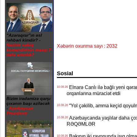
“Azəraqrar”ın əsl
rəhbəri kimdir? -
Nazirin sabiq
Xəbərin oxunma sayı : 2032
komandirinin maaşı 7
dəfə artırılıb?
Sosial
Elnarə Canlı ilə bağlı yeni qəra
10.08.26
orqanlarına müraciət etdi
Bizim iradəmizə qarşı
çıxanın başı əziləcək
“Yol çəkilib, amma keçid qoyul
10.08.26
-
Azərbaycan
Prezidenti
Azərbaycanda yaşlılar daha çox
10.08.26
RƏQƏMLƏR
Bakının iki rayonunda işıq o
10.08.26