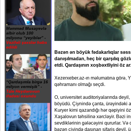
Məmməd Musayevlə
əlbir olub 100
milyonu “yeyiblər” -
Vəzifəli şəxslər həbs
edildi
Bəzən ən böyük fədakarlıqlar səssi
danışılmadan, heç bir qarşılıq göz
etdi. Qardaşının xoşbəxtliyini öz a
Xezerxeber.az-ın məlumatına görə, Yu
“Qardaşımla birgə 16
qəhramanı olmağı seçdi.
milyon vermişik” -
Tale Heydərovun
ifadəsi oxundu
O, universitet auditoriyalarında deyil
böyüdü. Çiynində çanta, ürəyindəki ar
Kuryer kimi qazandığı hər qəpiyini öz
Xaşalovun təhsilinə xərcləyir. Bəzi in
sevdiklərinin gələcəyini qururlar. Və
bəzən çiyində daşınan sifariş deyil, 