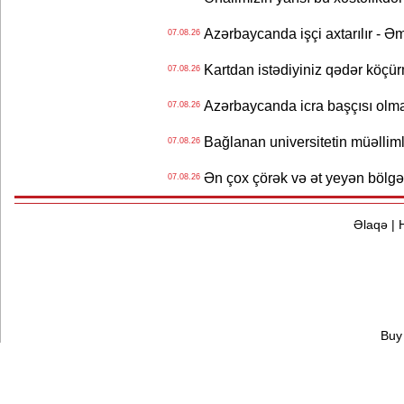
Azərbaycanda işçi axtarılır - Ə
07.08.26
Kartdan istədiyiniz qədər köçür
07.08.26
Azərbaycanda icra başçısı olma
07.08.26
Bağlanan universitetin müəllimlər
07.08.26
Ən çox çörək və ət yeyən bölgə
07.08.26
Əlaqə
|
Buy 