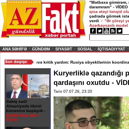
“Mətbəxə girmirəm,
daramıram“ - VİDEO
qısa ətəyi tənqid o
çadrada görmək istə
verdi
“Ər çörəyi 
Azərbaycanlı model
ious
ANA SƏHİFƏ
GÜNDƏM
SIYASƏT
SOSIAL
İQTISADIYYAT
eşkian
/
Vaşinqtondan Kiyevə kritik yardım: Rusiya obyektlərinin koo
Kuryerliklə qazandığı p
qardaşını oxutdu - Vİ
Tarix 07.07.26, 23:20
Sabiq sədr
Almaniyada tikinti
biznesinə başlayıb -
Şərikli bina tikir +
FOTO