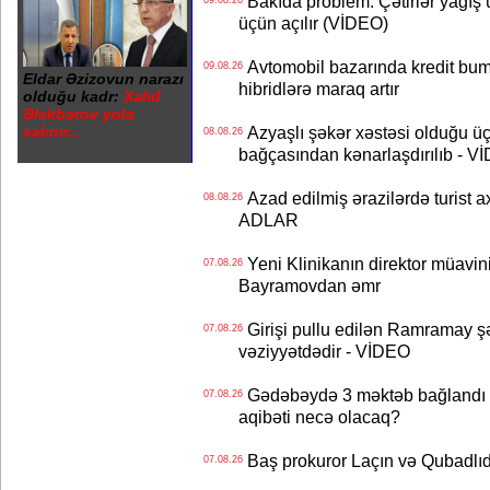
Bakıda problem: Çətirlər yağış 
09.08.26
üçün açılır (VİDEO)
Avtomobil bazarında kredit bum
09.08.26
Eldar Əzizovun narazı
hibridlərə maraq artır
olduğu kadr:
Xalid
Ələkbərov yola
salınır...
Azyaşlı şəkər xəstəsi olduğu ü
08.08.26
bağçasından kənarlaşdırılıb - V
Azad edilmiş ərazilərdə turist ax
08.08.26
ADLAR
Yeni Klinikanın direktor müavini 
07.08.26
Bayramovdan əmr
Girişi pullu edilən Ramramay şə
07.08.26
vəziyyətdədir - VİDEO
Gədəbəydə 3 məktəb bağlandı - 
07.08.26
aqibəti necə olacaq?
Baş prokuror Laçın və Qubadl
07.08.26