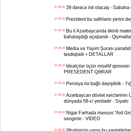
39 dərəcə isti olacaq - Sabaha
07.08.26
Prezident bu səfirlərin yerini d
07.08.26
Bu il Azərbaycanda tikinti mater
07.08.26
bahalaşdığı açıqlandı - Qiymətlə
Media və Yayım Şurası yaradıdı 
07.08.26
təsdiqlədi + DETALLAR
İdxalçılar üçün müəllif qonorarı
07.08.26
PRESEDENT QƏRAR
Pensiya ilə bağlı dəyişiklik - Yı
07.08.26
Azərbaycan dövlət xərclərinin
07.08.26
dünyada 58-ci yerdədir - Siyahı
Nigar Fərhada məxsus “Aid Grou
07.08.26
səngimir - VİDEO
Əhalimizin yarısı bu xəstəlikdən
07.08.26