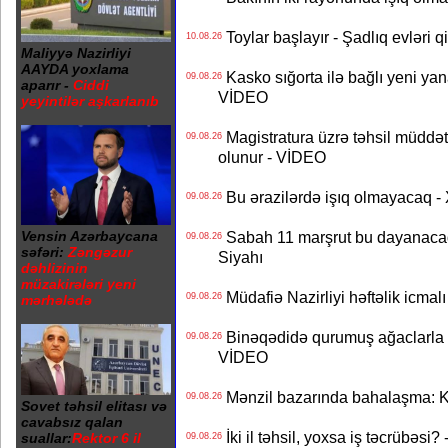
Toylar başlayır - Şadlıq evləri q
10.08.26
Maliyyə Nazirliyi
AAYDA yoxlama
Kasko sığorta ilə bağlı yeni yan
09.08.26
aparır -
Ciddi
VİDEO
yeyintilər aşkarlanıb
Magistratura üzrə təhsil müddətin
09.08.26
olunur - VİDEO
Bu ərazilərdə işıq olmayacaq
09.08.26
Vensin Azərbaycana
Sabah 11 marşrut bu dayanaca
09.08.26
səfəri:
Zəngəzur
Siyahı
dəhlizinin
müzakirələri yeni
Müdafiə Nazirliyi həftəlik icmal
09.08.26
mərhələdə
Binəqədidə qurumuş ağaclarla ba
09.08.26
VİDEO
Mənzil bazarında bahalaşma: Ki
09.08.26
Sovet təhsil elitası və
cavabsız qalan
İki il təhsil, yoxsa iş təcrübəsi?
suallar:
Rektor 6 il
09.08.26