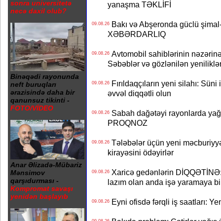
sonra universitetə
yanaşma TƏKLİFİ
necə daxil olub?
Bakı və Abşeronda güclü şimal-
09.08.26
XƏBƏRDARLIQ
Avtomobil sahiblərinin nəzərinə
09.08.26
Səbəblər və gözlənilən yeniliklə
Binəqədi rayonunda
Fırıldaqçıların yeni silahı: Süni 
09.08.26
neft buruqları
ərazisində daha bir
əvvəl diqqətli olun
qanunsuz tikinti -
FOTO/VİDEO
Sabah dağətəyi rayonlarda yağı
09.08.26
PROQNOZ
Tələbələr üçün yeni məcburiyyə
09.08.26
kirayəsini ödəyirlər
Anar Əlizadə-Mübariz
Xaricə gedənlərin DİQQƏTİNƏ: 
Mənsimov
09.08.26
qarşıdurması -
lazım olan anda işə yaramaya bi
Kompromat savaşı
yenidən başlayıb
Eyni ofisdə fərqli iş saatları: 
09.08.26