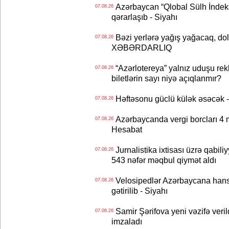
Azərbaycan “Qlobal Sülh İndek
07.08.26
qərarlaşıb - Siyahı
Bəzi yerlərə yağış yağacaq, do
07.08.26
XƏBƏRDARLIQ
“Azərlotereya” yalnız uduşu rek
07.08.26
biletlərin sayı niyə açıqlanmır?
Həftəsonu güclü külək əsəcə
07.08.26
Azərbaycanda vergi borcları 4 m
07.08.26
Hesabat
Jurnalistika ixtisası üzrə qabiliy
07.08.26
543 nəfər məqbul qiymət aldı
Velosipedlər Azərbaycana hans
07.08.26
gətirilib - Siyahı
Samir Şərifova yeni vəzifə veri
07.08.26
imzaladı