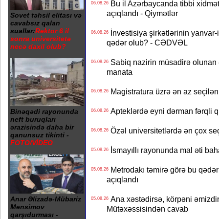
Bu il Azərbaycanda tibbi xidmət
06.08.26
açıqlandı - Qiymətlər
Sovet təhsil elitası və
cavabsız qalan
suallar:
Rektor 6 il
İnvestisiya şirkətlərinin yanvar-
06.08.26
sonra universitetə
qədər olub? - CƏDVƏL
necə daxil olub?
Sabiq nazirin müsadirə olunan ə
06.08.26
manata
Magistratura üzrə ən az seçilən 
06.08.26
Apteklərdə eyni dərman fərqli q
Binəqədi rayonunda
06.08.26
neft buruqları
ərazisində daha bir
Özəl universitetlərdə ən çox seç
06.08.26
qanunsuz tikinti -
FOTO/VİDEO
İsmayıllı rayonunda mal əti ba
05.08.26
Metrodakı təmirə görə bu qədər 
05.08.26
açıqlandı
Ana xəstədirsə, körpəni əmizdir
Anar Əlizadə-Mübariz
05.08.26
Mənsimov
Mütəxəssisindən cavab
qarşıdurması -