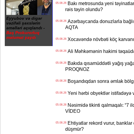
Bakı metrosunda yeni təyinatlar
05.08.26
rəis təyin olundu?
Eyyubov və digər
Azərbaycanda donuzlarla bağlı m
05.08.26
vəzifəli şəxslərin
AQTA
əməlləri açıqlandı -
Baş Prokurorluq
məlumat yaydı
Xocavəndə növbəti köç karvanı
05.08.26
Ali Məhkəmənin hakimi təqaüdə
05.08.26
Bakıda qısamüddətli yağış yağa
05.08.26
PROQNOZ
Boşandıqdan sonra əmlak bölgü
05.08.26
Yeni hərbi obyektlər istifadəyə
05.08.26
Nəsimidə tikinti qalmaqalı: “7 ildi
05.08.26
VİDEO
Ehtiyatlar rekord vurur, banklar q
05.08.26
düşmür?