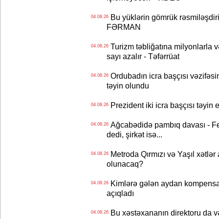
Bu yüklərin gömrük rəsmiləşdiri
04.08.26
FƏRMAN
Turizm təbliğatına milyonlarla və
04.08.26
sayı azalır - Təfərrüat
Ordubadın icra başçısı vəzifəsin
04.08.26
təyin olundu
Prezident iki icra başçısı təyi
04.08.26
Ağcabədidə pambıq davası - Fe
04.08.26
dedi, şirkət isə...
Metroda Qırmızı və Yaşıl xətlər a
04.08.26
olunacaq?
Kimlərə gələn aydan kompensas
04.08.26
açıqladı
Bu xəstəxananın direktoru da və
04.08.26