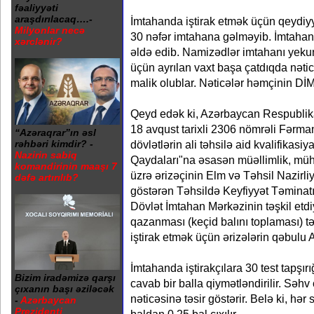
fəaliyyəti
araşdırılacaq….-
İmtahanda iştirak etmək üçün qeydi
Milyonlar necə
30 nəfər imtahana gəlməyib. İmtahan
xərclənir?
əldə edib. Namizədlər imtahanı yeku
üçün ayrılan vaxt başa çatdıqda nəti
malik olublar. Nəticələr həmçinin DİM
Qeyd edək ki, Azərbaycan Respublika
18 avqust tarixli 2306 nömrəli Fərmanı
“Azəraqrar”ın əsl
rəhbəri kimdir? -
dövlətlərin ali təhsilə aid kvalifikasi
Nazirin sabiq
Qaydaları"na əsasən müəllimlik, mühə
komandirinin maaşı 7
üzrə ərizəçinin Elm və Təhsil Nazirliy
dəfə artırılıb?
göstərən Təhsildə Keyfiyyət Təminatı A
Dövlət İmtahan Mərkəzinin təşkil etd
qazanması (keçid balını toplaması) t
iştirak etmək üçün ərizələrin qəbulu A
İmtahanda iştirakçılara 30 test tapşır
Bizim iradəmizə qarşı
cavab bir balla qiymətləndirilir. Səh
çıxanın başı əziləcək
nəticəsinə təsir göstərir. Belə ki, h
-
Azərbaycan
Prezidenti