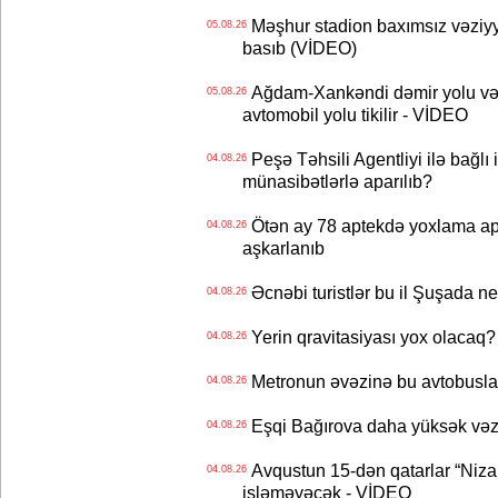
Məşhur stadion baxımsız vəziyy
05.08.26
basıb (VİDEO)
Ağdam-Xankəndi dəmir yolu və
05.08.26
avtomobil yolu tikilir - VİDEO
Peşə Təhsili Agentliyi ilə bağlı i
04.08.26
münasibətlərlə aparılıb?
Ötən ay 78 aptekdə yoxlama apa
04.08.26
aşkarlanıb
Əcnəbi turistlər bu il Şuşada ne
04.08.26
Yerin qravitasiyası yox olaca
04.08.26
Metronun əvəzinə bu avtobuslar
04.08.26
Eşqi Bağırova daha yüksək vəzifə
04.08.26
Avqustun 15-dən qatarlar “Niza
04.08.26
işləməyəcək - VİDEO