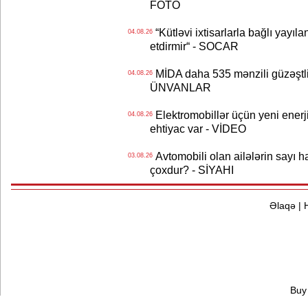
FOTO
“Kütləvi ixtisarlarla bağlı yayıla
04.08.26
etdirmir“ - SOCAR
MİDA daha 535 mənzili güzəştli şə
04.08.26
ÜNVANLAR
Elektromobillər üçün yeni ener
04.08.26
ehtiyac var - VİDEO
Avtomobili olan ailələrin sayı 
03.08.26
çoxdur? - SİYAHI
Əlaqə
|
Buy 