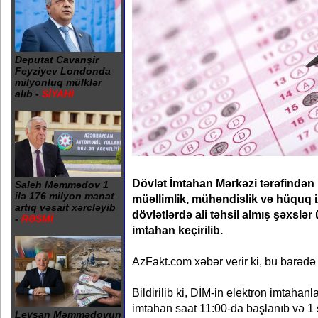
Deputat Cavanşir
Feyziyev Londonda
milyonluq mülklər
alıb -
SİYAHI
Dövlət İmtahan Mərkəzi tərəfindən 1
Saleh Məmmədov 1
ilə 176 milyon manat
müəllimlik, mühəndislik və hüquq ix
artıq vəsait xərcləyib
dövlətlərdə ali təhsil almış şəxslə
-
RƏSMİ
imtahan keçirilib.
AzFakt.com xəbər verir ki, bu barədə
Bildirilib ki, DİM-in elektron imtahan
imtahan saat 11:00-da başlanıb və 1
Leysan Məmmədovun