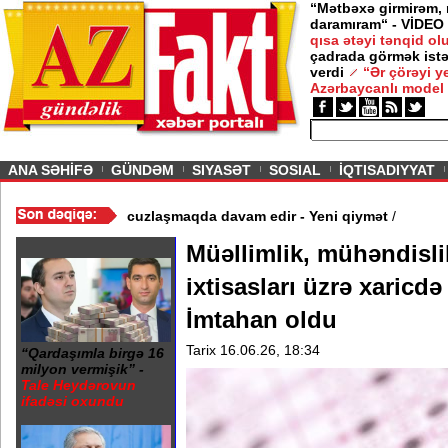
“Mətbəxə girmirəm,
daramıram“ - VİDEO
qısa ətəyi tənqid o
çadrada görmək istə
verdi
“Ər çörəyi 
Azərbaycanlı model
ious
ANA SƏHİFƏ
GÜNDƏM
SIYASƏT
SOSIAL
İQTISADIYYAT
 Video
/
Azərbaycan nefti ucuzlaşmaqda davam edir - Yeni qiymət
/
Müəllimlik, mühəndisl
ixtisasları üzrə xaricdə t
İmtahan oldu
Tarix 16.06.26, 18:34
“Qardaşımla birgə 16
milyon vermişik” -
Tale Heydərovun
ifadəsi oxundu