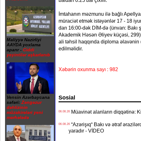
baldan 0.25 bal çıxılır.
İmtahanın məzmunu ilə bağlı Apelly
müraciət etmək istəyənlər 17 - 18 iyun
dan 16:00-dək DİM-də (ünvan: Bakı ş
Akademik Həsən Əliyev küçəsi, 299) ə
Maliyyə Nazirliyi
ali təhsil haqqında diploma əlavənin (
AAYDA yoxlama
edilməlidir.
aparır -
Ciddi
yeyintilər aşkarlanıb
Xəbərin oxunma sayı : 982
Sosial
Vensin Azərbaycana
səfəri:
Zəngəzur
dəhlizinin
Müavinət alanların diqqətinə: Ki
06.08.26
müzakirələri yeni
mərhələdə
“Azərişıq“ Bakı və ətraf ərazilə
06.08.26
yaradır - VİDEO