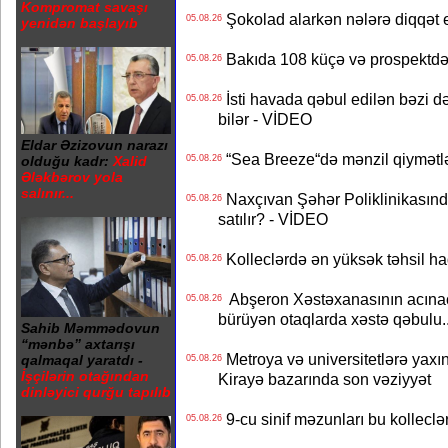
Kompromat savaşı
Şokolad alarkən nələrə diqqət 
05.08.26
yenidən başlayıb
Bakıda 108 küçə və prospektdə 
05.08.26
İsti havada qəbul edilən bəzi d
05.08.26
bilər - VİDEO
Eldar Əzizovun narazı
“Sea Breeze“də mənzil qiymətlər
05.08.26
olduğu kadr:
Xalid
Ələkbərov yola
salınır...
Naxçıvan Şəhər Poliklinikasında
05.08.26
satılır? - VİDEO
Kolleclərdə ən yüksək təhsil haq
05.08.26
Abşeron Xəstəxanasının acınaca
05.08.26
bürüyən otaqlarda xəstə qəbulu..
Sahib Məmmədovun
“mənbə” axtarışı
Metroya və universitetlərə yaxın
qalmaqal yaratdı -
05.08.26
İşçilərin otağından
Kirayə bazarında son vəziyyət
dinləyici qurğu tapılıb
9-cu sinif məzunları bu kolleclə
05.08.26