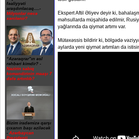
fəaliyyəti
araşdırılacaq….-
Ekspert Aftil Əliyev deyir ki, bahala
Milyonlar necə
xərclənir?
məhsullarda müşahidə edilmir, Rusiya
yağlarında da qiymət artımı var.
Mütəxəssis bildirir ki, bölgədə vəziy
aylarda yeni qiymət artımları da istisi
“Azəraqrar”ın əsl
rəhbəri kimdir? -
Nazirin sabiq
komandirinin maaşı 7
dəfə artırılıb?
Bizim iradəmizə qarşı
çıxanın başı əziləcək
-
Azərbaycan
Prezidenti