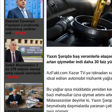
Deputat Cavanşir
Feyziyev Londonda
milyonluq mülklər
alıb -
SİYAHI
Yaxın Şərqdə baş verənlərlə əlaqəd
artan qiymətlər indi daha 30 faiz yü
Saleh Məmmədov 1
ilə 176 milyon manat
AzFakt.com Xəzər TV-yə istinadən xəb
artıq vəsait xərcləyib
-
RƏSMİ
idxal edilən avtomobil mühərrik yağla
Bu yağlar qısa müddətdə yenidən kə
bəzi məhsullar üzrə qiymət artımı artıq
Mütəxəssislər deyirlər ki, Yaxın Şər
beynəlxalq daşımalarda yaranan çətin
Leysan Məmmədovun
təsir göstərir.