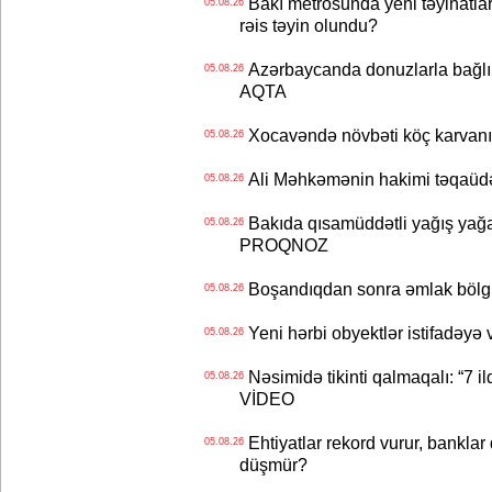
Bakı metrosunda yeni təyinatlar
05.08.26
rəis təyin olundu?
Azərbaycanda donuzlarla bağlı m
05.08.26
AQTA
Xocavəndə növbəti köç karvanı
05.08.26
Ali Məhkəmənin hakimi təqaüdə
05.08.26
Bakıda qısamüddətli yağış yağa
05.08.26
PROQNOZ
Boşandıqdan sonra əmlak bölgü
05.08.26
Yeni hərbi obyektlər istifadəyə
05.08.26
Nəsimidə tikinti qalmaqalı: “7 ildi
05.08.26
VİDEO
Ehtiyatlar rekord vurur, banklar q
05.08.26
düşmür?