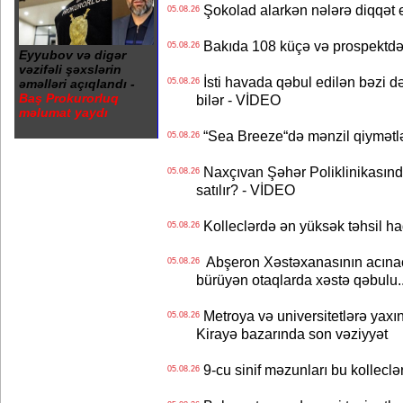
Şokolad alarkən nələrə diqqət 
05.08.26
Bakıda 108 küçə və prospektdə 
05.08.26
Eyyubov və digər
vəzifəli şəxslərin
İsti havada qəbul edilən bəzi d
əməlləri açıqlandı -
05.08.26
Baş Prokurorluq
bilər - VİDEO
məlumat yaydı
“Sea Breeze“də mənzil qiymətlər
05.08.26
Naxçıvan Şəhər Poliklinikasında
05.08.26
satılır? - VİDEO
Kolleclərdə ən yüksək təhsil haq
05.08.26
Abşeron Xəstəxanasının acınaca
05.08.26
bürüyən otaqlarda xəstə qəbulu..
Metroya və universitetlərə yaxın
05.08.26
Kirayə bazarında son vəziyyət
9-cu sinif məzunları bu kolleclə
05.08.26