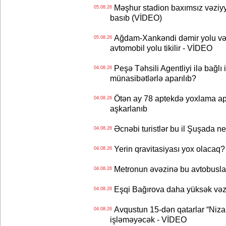
Məşhur stadion baxımsız vəziyy
05.08.26
basıb (VİDEO)
Ağdam-Xankəndi dəmir yolu və
05.08.26
avtomobil yolu tikilir - VİDEO
Peşə Təhsili Agentliyi ilə bağlı i
04.08.26
münasibətlərlə aparılıb?
Ötən ay 78 aptekdə yoxlama apa
04.08.26
aşkarlanıb
Əcnəbi turistlər bu il Şuşada ne
04.08.26
Yerin qravitasiyası yox olaca
04.08.26
Metronun əvəzinə bu avtobuslar
04.08.26
Eşqi Bağırova daha yüksək vəzifə
04.08.26
Avqustun 15-dən qatarlar “Niza
04.08.26
işləməyəcək - VİDEO