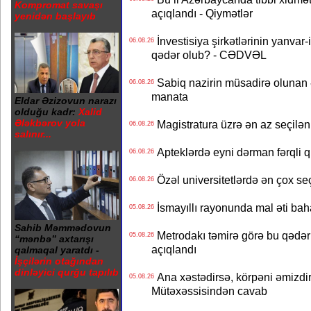
Kompromat savaşı
açıqlandı - Qiymətlər
yenidən başlayıb
İnvestisiya şirkətlərinin yanvar-
06.08.26
qədər olub? - CƏDVƏL
Sabiq nazirin müsadirə olunan ə
06.08.26
manata
Eldar Əzizovun narazı
olduğu kadr:
Xalid
Ələkbərov yola
Magistratura üzrə ən az seçilən 
06.08.26
salınır...
Apteklərdə eyni dərman fərqli q
06.08.26
Özəl universitetlərdə ən çox seç
06.08.26
İsmayıllı rayonunda mal əti ba
05.08.26
Sahib Məmmədovun
Metrodakı təmirə görə bu qədər 
05.08.26
“mənbə” axtarışı
açıqlandı
qalmaqal yaratdı -
İşçilərin otağından
dinləyici qurğu tapılıb
Ana xəstədirsə, körpəni əmizdir
05.08.26
Mütəxəssisindən cavab