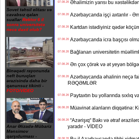
Əhalimizin yarısı bu xəstəlikdən
07.08.26
Sovet təhsil elitası və
Azərbaycanda işçi axtarılır - Ə
cavabsız qalan
07.08.26
suallar:
Rektor 6 il
sonra universitetə
Kartdan istədiyiniz qədər köçür
07.08.26
necə daxil olub?
Azərbaycanda icra başçısı olma
07.08.26
Bağlanan universitetin müəllimlər
07.08.26
Ən çox çörək və ət yeyən bölgə
07.08.26
Binəqədi rayonunda
neft buruqları
Azərbaycanda əhalinin neçə faizi 
07.08.26
ərazisində daha bir
RƏQƏMLƏR
qanunsuz tikinti -
FOTO/VİDEO
Paytaxtın bu yollarında sıxlıq v
07.08.26
Müavinət alanların diqqətinə: Ki
06.08.26
“Azərişıq“ Bakı və ətraf ərazilə
06.08.26
yaradır - VİDEO
Anar Əlizadə-Mübariz
Mənsimov
qarşıdurması -
Bu il Azərbaycanda tibbi xidmət
06.08.26