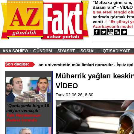
“Mətbəxə girmirəm,
daramıram“ - VİDEO
qısa ətəyi tənqid o
çadrada görmək istə
verdi
“Ər çörəyi 
Azərbaycanlı model
ious
ANA SƏHİFƏ
GÜNDƏM
SIYASƏT
SOSIAL
İQTISADIYYAT
rayonlar - SİYAHI
/
Bağlanan universitetin müəllimləri narazıdır - İş
Mühərrik yağları kəski
VİDEO
Tarix 02.06.26, 8:30
“Qardaşımla birgə 16
milyon vermişik” -
Tale Heydərovun
ifadəsi oxundu