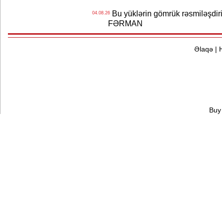
Bu yüklərin gömrük rəsmiləşdiri
04.08.26
FƏRMAN
Əlaqə
|
Buy 