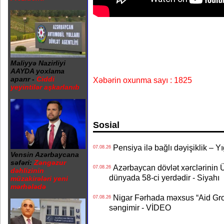
Maliyyə Nazirliyi
AAYDA yoxlama
aparır -
Ciddi
Xəbərin oxunma sayı : 1825
yeyintilər aşkarlanıb
Sosial
Pensiya ilə bağlı dəyişiklik – Yı
07.08.26
Vensin Azərbaycana
səfəri:
Zəngəzur
Azərbaycan dövlət xərclərinin
07.08.26
dəhlizinin
dünyada 58-ci yerdədir - Siyahı
müzakirələri yeni
mərhələdə
Nigar Fərhada məxsus “Aid Grou
07.08.26
səngimir - VİDEO