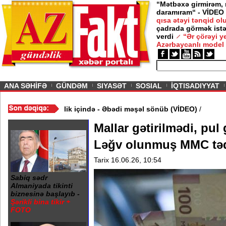
“Mətbəxə girmirəm,
daramıram“ - VİDEO
qısa ətəyi tənqid o
çadrada görmək istə
verdi
“Ər çörəyi 
Azərbaycanlı model
ious
ANA SƏHİFƏ
GÜNDƏM
SIYASƏT
SOSIAL
İQTISADIYYAT
də 20 Yanvar abidəsi zibillik içində - Əbədi məşəl sönüb (VİDEO)
/
Mallar gətirilmədi, pul 
Ləğv olunmuş MMC təqs
Tarix 16.06.26, 10:54
Sabiq sədr
Almaniyada tikinti
biznesinə başlayıb -
Şərikli bina tikir +
FOTO