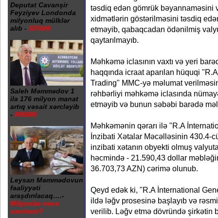
Deputat Cavanşir
təsdiq edən gömrük bəyannaməsini v
Feyziyev Londonda
xidmətlərin göstərilməsini təsdiq ed
milyonluq mülklər
alıb -
SİYAHI
etməyib, qabaqcadan ödənilmiş valyut
qaytarılmayıb.
Məhkəmə iclasının vaxtı və yeri barəd
haqqında icraat aparılan hüquqi "R.A
Trading" MMC-yə məlumat verilməsin
Saleh Məmmədov 1
rəhbərliyi məhkəmə iclasında nümayən
ilə 176 milyon manat
etməyib və bunun səbəbi barədə mə
artıq vəsait xərcləyib
-
RƏSMİ
Məhkəmənin qərarı ilə "R.A İnternat
İnzibati Xətalar Məcəlləsinin 430.4-cü 
inzibati xətanın obyekti olmuş valyuta
həcmində - 21.590,43 dollar məbləğ
36.703,73 AZN) cərimə olunub.
Leysan Məmmədovun
fəaliyyəti
Qeyd edək ki, "R.A İnternational Ge
araşdırılacaq….-
ildə ləğv prosesinə başlayıb və rəsmi
Milyonlar necə
verilib. Ləğv etmə dövründə şirkətin b
xərclənir?