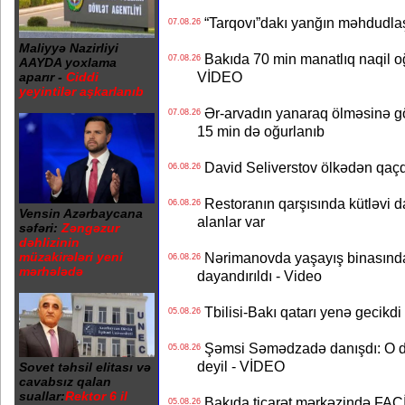
“Tarqovı”dakı yanğın məhdudla
07.08.26
Maliyyə Nazirliyi
Bakıda 70 min manatlıq naqil oğ
07.08.26
AAYDA yoxlama
VİDEO
aparır -
Ciddi
yeyintilər aşkarlanıb
Ər-arvadın yanaraq ölməsinə gö
07.08.26
15 min də oğurlanıb
David Seliverstov ölkədən qaç
06.08.26
Restoranın qarşısında kütləvi d
06.08.26
Vensin Azərbaycana
alanlar var
səfəri:
Zəngəzur
dəhlizinin
müzakirələri yeni
Nərimanovda yaşayış binasındakı 
06.08.26
mərhələdə
dayandırıldı - Video
Tbilisi-Bakı qatarı yenə gecikdi 
05.08.26
Şəmsi Səmədzadə danışdı: O d
05.08.26
deyil - VİDEO
Sovet təhsil elitası və
cavabsız qalan
suallar:
Rektor 6 il
Bakıda ticarət mərkəzində FACİƏ
05.08.26