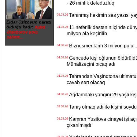
- 26 minlik dələduzluq
Tanınmış həkimin səs yazısı yay
05.08.26
Eldar Əzizovun narazı
olduğu kadr:
Xalid
11 nəfərlik dəstənin içində dün
04.08.26
Ələkbərov yola
milyon ələ keçirilib
salınır...
Biznesmenlərin 3 milyon pulu..
04.08.26
Gəncədə kişi oğlunun öldürüldüy
04.08.26
Mühafizəçini bıçaqladı
Tehrandan Vaşinqtona ultimatu
04.08.26
cavab sərt olacaq
Ağdamdakı yanğını 29 yaşlı kişi
04.08.26
Tanış olmaq adı ilə kişini soydu
03.08.26
Kamran Yusifova cinayət işi açıld
03.08.26
çıxarılmışdı