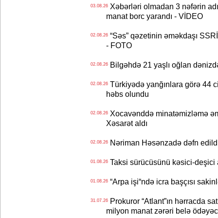
Xəbərləri olmadan 3 nəfərin adın
03.08.26
manat borc yarandı - VİDEO
“Səs” qəzetinin əməkdaşı SSRİ 
02.08.26
- FOTO
Bilgəhdə 21 yaşlı oğlan dənizdə b
02.08.26
Türkiyədə yanğınlara görə 44 cina
02.08.26
həbs olundu
Xocavənddə minatəmizləmə əm
02.08.26
Xəsarət aldı
Nəriman Həsənzadə dəfn edildi 
02.08.26
Taksi sürücüsünü kəsici-deşici a
01.08.26
“Arpa işi“ndə icra başçısı sa
01.08.26
Prokuror “Atlant”ın hərracda satı
31.07.26
milyon manat zərəri belə ödəyəc