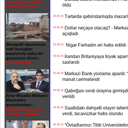
sonra universitetə
öldü
necə daxil olub?
Tərtərdə qəbiristanlıqda məzarla
05.08.26
Dollar neçəyə olacaq? - Mərkə
05.08.26
açıqladı
Binəqədi rayonunda
Nigar Fərhadın əri həbs edildi 
05.08.26
neft buruqları
ərazisində daha bir
İrandan Britaniyaya tiryək apar
05.08.26
qanunsuz tikinti -
saxlandı
FOTO/VİDEO
Mərkəzi Bank yoxlama apardı: “
05.08.26
manat cərimələndi
Qabırğası sınıb ürəyinə girmişdi
05.08.26
Anar Əlizadə-Mübariz
verildi
Mənsimov
qarşıdurması -
Saatlıdakı dəhşətli olayın təfərr
05.08.26
Kompromat savaşı
verdi, təcavüzkar həbs olundu
yenidən başlayıb
“Övladlarınızı Tibb Universiteti
05.08.26