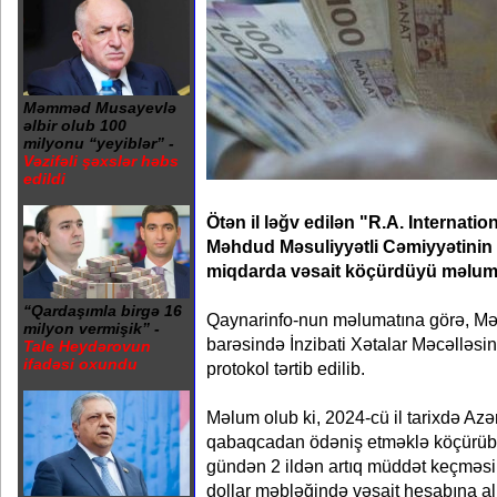
Məmməd Musayevlə
əlbir olub 100
milyonu “yeyiblər” -
Vəzifəli şəxslər həbs
edildi
Ötən il ləğv edilən "R.A. Internati
Məhdud Məsuliyyətli Cəmiyyətinin 
miqdarda vəsait köçürdüyü məlum
“Qardaşımla birgə 16
Qaynarinfo-nun məlumatına görə, Mər
milyon vermişik” -
barəsində İnzibati Xətalar Məcəlləsi
Tale Heydərovun
ifadəsi oxundu
protokol tərtib edilib.
Məlum olub ki, 2024-cü il tarixdə A
qabaqcadan ödəniş etməklə köçürüb, 
gündən 2 ildən artıq müddət keçmə
dollar məbləğində vəsait hesabına alı