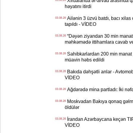
Xırdalanda ər-arvad arasında qa
03.08.26
həyatını itirdi
Ailənin 3 üzvü batdı, bacı xilas
03.08.26
tapıldı - VİDEO
“Dəyən ziyandan 30 min manat
03.08.26
məhkəmədə ittihamlara cavab ve
Sahibkarlardan 200 min manat rü
03.08.26
müavin həbs edildi
Bakıda dəhşətli anlar - Avtomobil
03.08.26
VİDEO
Ağdərədə mina partladı: İki nəfə
03.08.26
Moskvadan Bakıya qonaq gəlmişd
03.08.26
öldülər
İrandan Azərbaycana keçən TIR-
03.08.26
VİDEO