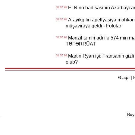
El Nino hadisəsinin Azərbaycana
31.07.26
Arayikgilin apellyasiya məhkəm
31.07.26
müşavirəyə getdi - Fotolar
Mənzil təmiri adı ilə 574 min ma
31.07.26
TƏFƏRRÜAT
Martin Ryan işi: Fransanın gizli
31.07.26
olub?
Əlaqə
|
Buy 