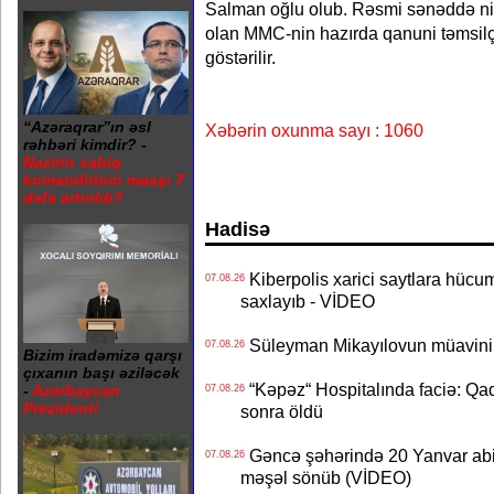
Salman oğlu olub. Rəsmi sənəddə n
olan MMC-nin hazırda qanuni təmsilçi
göstərilir.
“Azəraqrar”ın əsl
Xəbərin oxunma sayı : 1060
rəhbəri kimdir? -
Nazirin sabiq
komandirinin maaşı 7
dəfə artırılıb?
Hadisə
Kiberpolis xarici saytlara hücum
07.08.26
saxlayıb - VİDEO
Süleyman Mikayılovun müavinin
07.08.26
Bizim iradəmizə qarşı
çıxanın başı əziləcək
“Kəpəz“ Hospitalında faciə: Qad
-
Azərbaycan
07.08.26
Prezidenti
sonra öldü
Gəncə şəhərində 20 Yanvar abidə
07.08.26
məşəl sönüb (VİDEO)