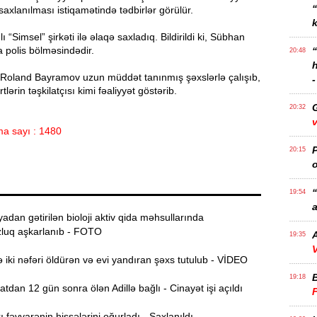
 saxlanılması istiqamətində tədbirlər görülür.
k
ı “Simsel” şirkəti ilə əlaqə saxladıq. Bildirildi ki, Sübhan
 polis bölməsindədir.
20:48
 Roland Bayramov uzun müddət tanınmış şəxslərlə çalışıb,
-
tlərin təşkilatçısı kimi fəaliyyət göstərib.
20:32
v
a sayı : 1480
P
20:15
o
“
19:54
a
dan gətirilən bioloji aktiv qida məhsullarında
luq aşkarlanıb - FOTO
A
19:35
V
iki nəfəri öldürən və evi yandıran şəxs tutulub - VİDEO
19:18
dan 12 gün sonra ölən Adillə bağlı - Cinayət işi açıldı
fəvvarənin hissələrini oğurladı - Saxlanıldı