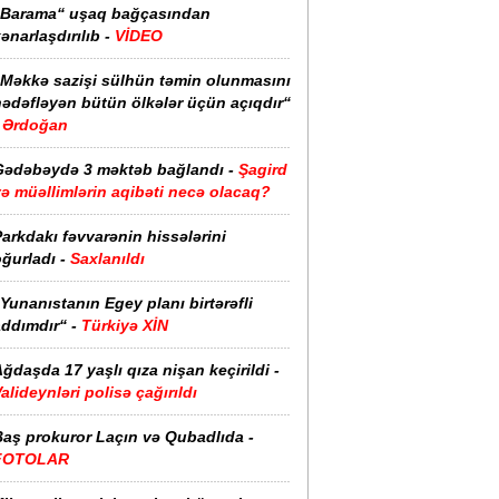
“Barama“ uşaq bağçasından
ənarlaşdırılıb -
VİDEO
“Məkkə sazişi sülhün təmin olunmasını
hədəfləyən bütün ölkələr üçün açıqdır“
Ərdoğan
Gədəbəydə 3 məktəb bağlandı -
Şagird
ə müəllimlərin aqibəti necə olacaq?
arkdakı fəvvarənin hissələrini
ğurladı -
Saxlanıldı
Yunanıstanın Egey planı birtərəfli
ddımdır“ -
Türkiyə XİN
ğdaşda 17 yaşlı qıza nişan keçirildi -
alideynləri polisə çağırıldı
Baş prokuror Laçın və Qubadlıda -
FOTOLAR