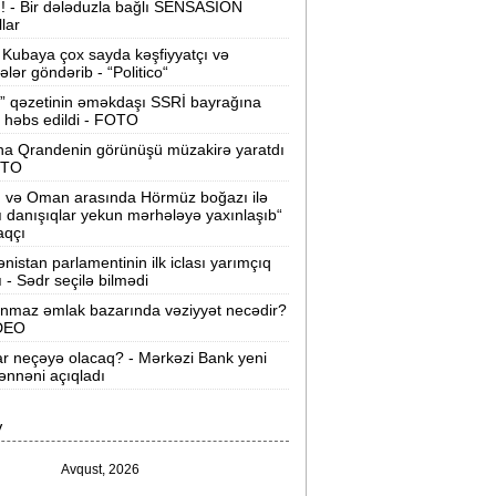
ı! - Bir dələduzla bağlı SENSASİON
llar
Velosipedlər Azərbaycana hansı
lkələrdən və neçəyə gətirilib -
Siyahı
Kubaya çox sayda kəşfiyyatçı və
tələr göndərib - “Politico“
Pərvin Abıyeva son görünüşü diqqət
” qəzetinin əməkdaşı SSRİ bayrağına
 həbs edildi - FOTO
əkdi -
FOTOLAR
na Qrandenin görünüşü müzakirə yaratdı
Bakıda 70 min manatlıq naqil
OTO
oğurlayan şəxs tutuldu -
VİDEO
n və Oman arasında Hörmüz boğazı ilə
ı danışıqlar yekun mərhələyə yaxınlaşıb“
amir Şərifova yeni vəzifə verildi -
aqçı
Prezident Sərəncam imzaladı
nistan parlamentinin ilk iclası yarımçıq
ı - Sədr seçilə bilmədi
ovuzda qadın qətlə yetirildi -
Şübhəli
nmaz əmlak bazarında vəziyyət necədir?
qardaşı oğludur
İDEO
ar neçəyə olacaq? - Mərkəzi Bank yeni
9 dərəcə isti olacaq -
Sabaha olan
nnəni açıqladı
hava proqnozu
V
rezident bu səfirlərin yerini dəyişdi -
Sərəncam
Avqust, 2026