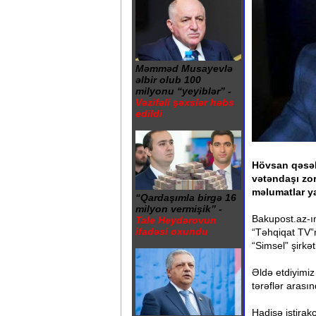
Məmməd Musayevlə
əlbir olub 100
milyonu “yeyiblər” -
Vəzifəli şəxslər həbs
edildi
Hövsan qəsəb
vətəndaşı zor
məlumatlar ya
“Qardaşımla birgə 16
milyon vermişik” -
Bakupost.az-ın
Tale Heydərovun
ifadəsi oxundu
“Təhqiqat TV”
“Simsel” şirkə
Əldə etdiyimi
tərəflər arası
Hadisə iştirak