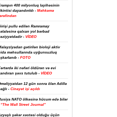
Trampın 400 milyonluq layihəsinin
ikintisi dayandırıldı -
Məhkəmə
ərəfindən
irişi pullu edilən Ramramay
əlaləsinə qalxan yol bərbad
əziyyətdədir -
VİDEO
alayziyadan gətirilən bioloji aktiv
qida məhsullarında uyğunsuzluq
şkarlanıb -
FOTO
ərtərdə iki nəfəri öldürən və evi
yandıran şəxs tutulub -
VİDEO
Əməliyyatdan 12 gün sonra ölən Adillə
ağlı -
Cinayət işi açıldı
Rusiya NATO ölkəsinə hücum edə bilər
-
“The Wall Street Journal”
Azyaşlı şəkər xəstəsi olduğu üçün