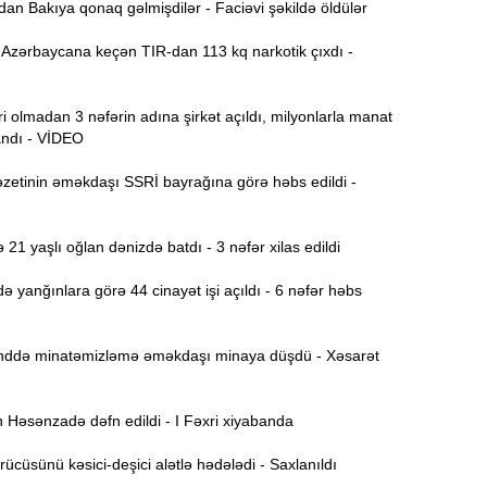
n Bakıya qonaq gəlmişdilər - Faciəvi şəkildə öldülər
Ə
11:36
Azərbaycana keçən TIR-dan 113 kq narkotik çıxdı -
ə
A
11:19
 olmadan 3 nəfərin adına şirkət açıldı, milyonlarla manat
andı - VİDEO
11:04
zetinin əməkdaşı SSRİ bayrağına görə həbs edildi -
b
10:50
21 yaşlı oğlan dənizdə batdı - 3 nəfər xilas edildi
h
 yanğınlara görə 44 cinayət işi açıldı - 6 nəfər həbs
10:34
r
də minatəmizləmə əməkdaşı minaya düşdü - Xəsarət
B
10:17
n
Həsənzadə dəfn edildi - I Fəxri xiyabanda
P
10:02
ücüsünü kəsici-deşici alətlə hədələdi - Saxlanıldı