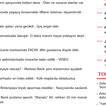
n qarşısında kütləvi dava - Ölən və xəsarət alanlar var
da yaşayış binasındakı liftlərin istismarı dayandırıldı -
A
16:47
m
akı qatarı yenə gecikdi - İşıq əngəl oldu
P
16:29
v
mədzadə danışdı: O daha mənim həyat yoldaşım deyil -
J
16:14
carət mərkəzində FACİƏ: liftin şaxtasına düşüb öldü
q
qəbiristanlıqda məzarlar talan edilib - VİDEO
16:01
z
eçəyə olacaq? - Mərkəzi Bank yeni məzənnəni açıqladı
TO
hadın əri həbs edildi - Külli miqdarda dələduzluq
P
15:45
Zele
T
Yeri
ritaniyaya tiryək aparmaq istədilər - Naxçıvanda saxlandı
Avto
Bank yoxlama apardı: “Manato“ 50, rəhbəri 10 min manat
daha
15:28
ndi
"Yəh