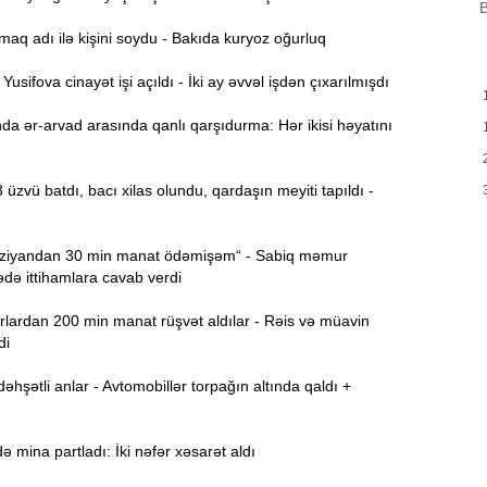
B
B
m
aq adı ilə kişini soydu - Bakıda kuryoz oğurluq
a
sifova cinayət işi açıldı - İki ay əvvəl işdən çıxarılmışdı
M
13:08
P
a ər-arvad arasında qanlı qarşıdurma: Hər ikisi həyatını
İ
12:54
 üzvü batdı, bacı xilas olundu, qardaşın meyiti tapıldı -
P
12:38
iyandan 30 min manat ödəmişəm“ - Sabiq məmur
p
ə ittihamlara cavab verdi
12:21
lardan 200 min manat rüşvət aldılar - Rəis və müavin
p
di
S
hşətli anlar - Avtomobillər torpağın altında qaldı +
12:06
-
mina partladı: İki nəfər xəsarət aldı
11:52
b