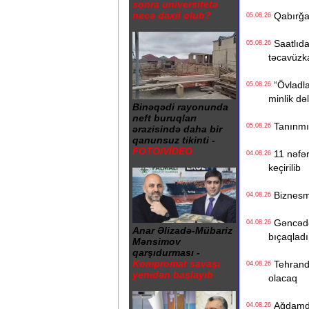
sonra universitetə
necə daxil olub?
Qabırğası
05.08.26
Saatlıdak
05.08.26
təcavüzk
“Övladlar
05.08.26
minlik də
Binəqədi rayonunda
neft buruqları
Tanınmış 
05.08.26
ərazisində daha bir
qanunsuz tikinti -
FOTO/VİDEO
11 nəfərl
04.08.26
keçirilib
Biznesme
04.08.26
Gəncədə k
04.08.26
Anar Əlizadə-Mübariz
bıçaqladı
Mənsimov
qarşıdurması -
Kompromat savaşı
Tehranda
04.08.26
yenidən başlayıb
olacaq
Ağdamdak
04.08.26