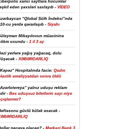
iberpolis xarici saytlara hücumlar
əşkil edən şəxsləri saxlayıb -
VİDEO
Azərbaycan “Qlobal Sülh İndeksi”ndə
10-cu yerdə qərarlaşıb -
Siyahı
Süleyman Mikayılovun müavininə
hökm oxundu -
1 il 3 ay
əzi yerlərə yağış yağacaq, dolu
düşəcək -
XƏBƏRDARLIQ
“Kəpəz“ Hospitalında faciə:
Qadın
plastik əməliyyatdan sonra öldü
“Azərlotereya” yalnız uduşu reklam
dir -
Bəs uduşsuz biletlərin sayı niyə
açıqlanmır?
Həftəsonu güclü külək əsəcək -
XƏBƏRDARLIQ
ollar neçəyə olacaq? -
Mərkəzi Bank 3