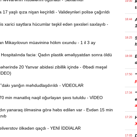
K
19:00
t
7 yaşlı qıza nişan keçirildi - Valideynləri polisə çağırıldı
18:44
s xarici saytlara hücumlar təşkil edən şəxsləri saxlayıb -
1
18:25
 Mikayılovun müavininə hökm oxundu - 1 il 3 ay
ospitalında faciə: Qadın plastik əməliyyatdan sonra öldü
B
18:08
ərində 20 Yanvar abidəsi zibillik içində - Əbədi məşəl
VİDEO)
17:50
”dakı yanğın məhdudlaşdırıldı - VİDEOLAR
17:34
0 min manatlıq naqil oğurlayan şəxs tutuldu - VİDEO
e
ın yanaraq ölməsinə görə həbs edilən var - Evdən 15 min
anıb
17:20
liverstov ölkədən qaçdı - YENİ İDDİALAR
D
17:05