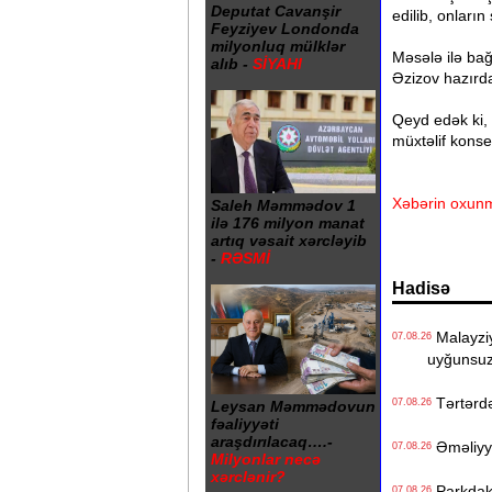
Deputat Cavanşir
edilib, onların
Feyziyev Londonda
milyonluq mülklər
Məsələ ilə bağl
alıb -
SİYAHI
Əzizov hazırda
Qeyd edək ki,
müxtəlif konser
Xəbərin oxunm
Saleh Məmmədov 1
ilə 176 milyon manat
artıq vəsait xərcləyib
-
RƏSMİ
Hadisə
Malayziya
07.08.26
uyğunsuz
Tərtərdə 
07.08.26
Leysan Məmmədovun
fəaliyyəti
araşdırılacaq….-
Əməliyyat
07.08.26
Milyonlar necə
xərclənir?
Parkdakı 
07.08.26