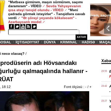
“Mətbəxə girmirəm, maşın sürmürəm, saçımı
daramıram“ - VİDEO
Sevda Yahyayevanın
/ MAQAZIN /
qısa ətəyi tənqid olundu - VİDEO
“Məni
çadrada görmək istəyirlər“ - Tənqidlərə cavab
Sevda Yahy
verdi
“Ər çörəyi yeyəndə kökələcəm“ -
VİDEO
Azərbaycanlı model
AXTAR
SOSIAL
İQTISADIYYAT
DÜNYA
KRIMINAL
HADISƏ
MAQA
n aqibəti necə olacaq?
/
Xəbə
prodüserin adı Hövsandakı
urluğu qalmaqalında hallanır -
23:55
RÜAT
A
, 18:12
Font ölçüsü :
-
/
+
23:42
-
Y
23:27
ç