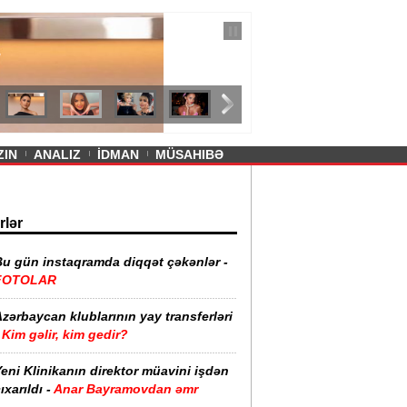
— 11 İyul 2026
ayevanın qısa ətəyi tənqid olundu -
ZIN
ANALIZ
İDMAN
MÜSAHIBƏ
rlər
Bu gün instaqramda diqqət çəkənlər -
FOTOLAR
zərbaycan klublarının yay transferləri
Kim gəlir, kim gedir?
eni Klinikanın direktor müavini işdən
ıxarıldı -
Anar Bayramovdan əmr