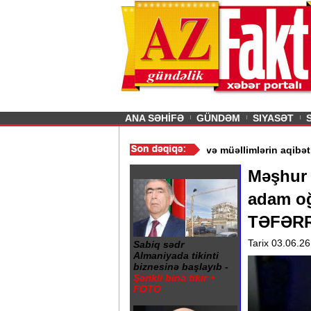
26
şın sürmürəm, saçımı
Previous
ANA SƏHİFƏ
GÜNDƏM
SIYASƏT
 - Ərdoğan
/
Gədəbəydə 3 məktəb bağlandı - Şagird və müəllimləri
Məşhur 
adam oğ
TƏFƏR
Tarix 03.06.26
Sabiq sədr
Almaniyada tikinti
biznesinə başlayıb -
Şərikli bina tikir +
FOTO