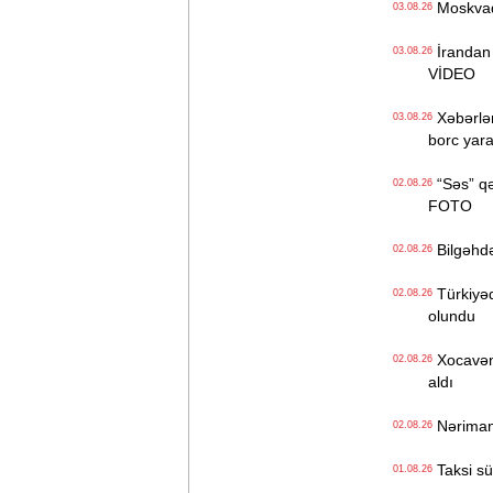
Moskvada
03.08.26
İrandan 
03.08.26
VİDEO
Xəbərləri
03.08.26
borc yar
“Səs” qə
02.08.26
FOTO
Bilgəhdə 
02.08.26
Türkiyədə
02.08.26
olundu
Xocavənd
02.08.26
aldı
Nəriman 
02.08.26
Taksi sür
01.08.26