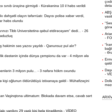
çıxd
deta
 sınıb ürəyinə girmişdi - Kürəkəninə 10 il həbs verildi
15:13
ö
ABŞ 
ı dəhşətli olayın təfərrüatı: Dayısı polisə xəbər verdi,
vasi
ar həbs olundu
14:59
“Səs
görə
ç
ınızı Tibb Universitetinə qəbul etdirəcəyəm“ dedi... - 26
Aria
ləduzluq
14:43
- F
“İra
həkimin səs yazısı yayıldı - Qanunsuz pul alır?
bağl
S
14:26
- Ər
ik dəstənin içində dünya çempionu da var - 4 milyon ələ
Ermə
qald
T
14:11
Daşı
nlərin 3 milyon pulu... - 3 nəfərə hökm oxundu
- V
işi oğlunun öldürüldüyü istixanaya gəldi - Mühafizəçini
Doll
3
13:56
məzə
n Vaşinqtona ultimatum: Blokada davam etsə, cavab sərt
ARXİ
P
13:40
ı yanğını 29 yaşlı kişi belə törədibmiş - VİDEO
13:23