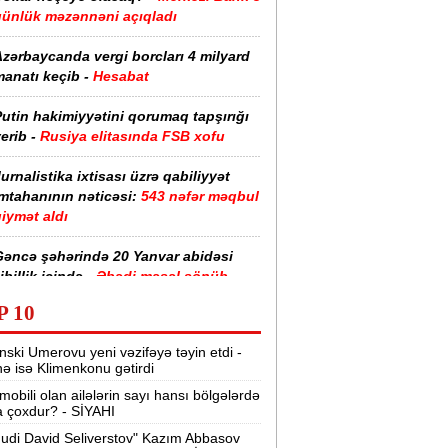
günlük məzənnəni açıqladı
zərbaycanda vergi borcları 4 milyard
anatı keçib -
Hesabat
utin hakimiyyətini qorumaq tapşırığı
erib -
Rusiya elitasında FSB xofu
urnalistika ixtisası üzrə qabiliyyət
imtahanının nəticəsi:
543 nəfər məqbul
iymət aldı
Gəncə şəhərində 20 Yanvar abidəsi
ibillik içində -
Əbədi məşəl sönüb
(VİDEO)
P 10
akistan, Səudiyyə Ərəbistanı və
nski Umerovu yeni vəzifəyə təyin etdi -
ürkiyə saziş imzalayıb -
Birgə müdafiə
nə isə Klimenkonu gətirdi
haqqında
mobili olan ailələrin sayı hansı bölgələrdə
 çoxdur? - SİYAHI
“Tarqovı”dakı yanğın məhdudlaşdırıldı
-
VİDEOLAR
udi David Seliverstov" Kazım Abbasov