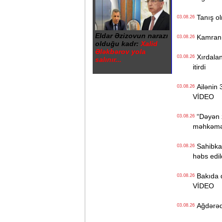
Tanış olm
03.08.26
Eldar Əzizovun narazı
Kamran Yu
03.08.26
olduğu kadr:
Xalid
Ələkbərov yola
Xırdaland
03.08.26
salınır...
itirdi
Ailənin 3
03.08.26
VİDEO
“Dəyən z
03.08.26
məhkəməd
Sahibkar
03.08.26
həbs edil
Bakıda də
03.08.26
VİDEO
Ağdərədə 
03.08.26