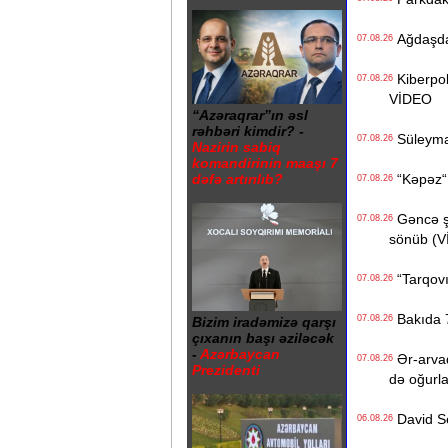
Ağdaşda 1
07.08.26
Kiberpoli
07.08.26
VİDEO
“Azəraqrar”ın əsl
rəhbəri kimdir? -
Süleyman
07.08.26
Nazirin sabiq
komandirinin maaşı 7
“Kəpəz“ H
dəfə artırılıb?
07.08.26
Gəncə şəh
07.08.26
sönüb (
“Tarqovı
07.08.26
Bakıda 7
07.08.26
Bizim iradəmizə qarşı
çıxanın başı əziləcək
-
Azərbaycan
Ər-arvad
07.08.26
Prezidenti
də oğurl
David Se
06.08.26