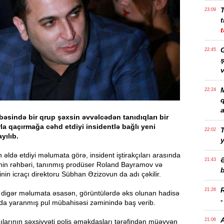
23:09
t
t
G
22:45
ş
v
M
22:24
a
əsində bir qrup şəxsin əvvəlcədən tanıdıqları bir
la qaçırmağa cəhd etdiyi insidentlə bağlı yeni
T
22:02
yılıb.
 əldə etdiyi məlumata görə, insident iştirakçıları arasında
21:43
nin rəhbəri, tanınmış prodüser Roland Bayramov və
b
tinin icraçı direktoru Sübhan Əzizovun da adı çəkilir.
21:26
z digər məlumata əsasən, görüntülərdə əks olunan hadisə
nda yaranmış pul mübahisəsi zəminində baş verib.
21:06
çılarının şəxsiyyəti polis əməkdaşları tərəfindən müəyyən