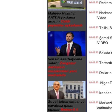
Restoranı
06.08.26
Nərimanov
Maliyyə Nazirliyi
06.08.26
AAYDA yoxlama
Video
aparır -
Ciddi
yeyintilər aşkarlanıb
Tbilisi-B
05.08.26
Şəmsi Sə
05.08.26
VİDEO
Bakıda ti
05.08.26
Vensin Azərbaycana
Tərtərdə 
səfəri:
Zəngəzur
05.08.26
dəhlizinin
müzakirələri yeni
Dollar n
05.08.26
mərhələdə
Nigar Fər
05.08.26
İrandan B
05.08.26
Sovet təhsil elitası və
Mərkəzi 
05.08.26
cavabsız qalan
cərimələ
suallar:
Rektor 6 il