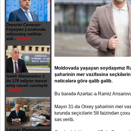
Deputat Cavanşir
Feyziyev Londonda
milyonluq mülklər
alıb -
SİYAHI
Moldovada yaşayan soydaşımız R
şəhərinin mer vəzifəsinə seçkilərini
Saleh Məmmədov 1
nəticələrə görə qalib gəlib.
ilə 176 milyon manat
artıq vəsait xərcləyib
-
RƏSMİ
Bu barədə Azərtac-a Ramiz Ansarovu
Mayın 31-də Orxey şəhərinin mer vəzif
turunda seçicilərin 58 faizindən ço
səs verib.
Leysan Məmmədovun