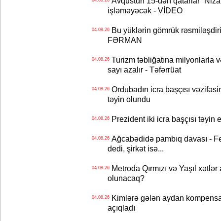
Avqustun 15-dən qatarlar “Niza
04.08.26
işləməyəcək - VİDEO
Bu yüklərin gömrük rəsmiləşdiri
04.08.26
FƏRMAN
Turizm təbliğatına milyonlarla və
04.08.26
sayı azalır - Təfərrüat
Ordubadın icra başçısı vəzifəsin
04.08.26
təyin olundu
Prezident iki icra başçısı təyi
04.08.26
Ağcabədidə pambıq davası - Fe
04.08.26
dedi, şirkət isə...
Metroda Qırmızı və Yaşıl xətlər a
04.08.26
olunacaq?
Kimlərə gələn aydan kompensas
04.08.26
açıqladı