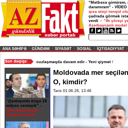
“Mətbəxə girmirəm,
daramıram“ - VİDEO
qısa ətəyi tənqid o
çadrada görmək istə
verdi
“Ər çörəyi 
Azərbaycanlı model
ious
ANA SƏHİFƏ
GÜNDƏM
SIYASƏT
SOSIAL
İQTISADIYYAT
ideo
/
Azərbaycan nefti ucuzlaşmaqda davam edir - Yeni qiymət
/
Moldovada mer seçilən 
O, kimdir?
Tarix 01.06.26, 13:46
“Qardaşımla birgə 16
milyon vermişik” -
Tale Heydərovun
ifadəsi oxundu