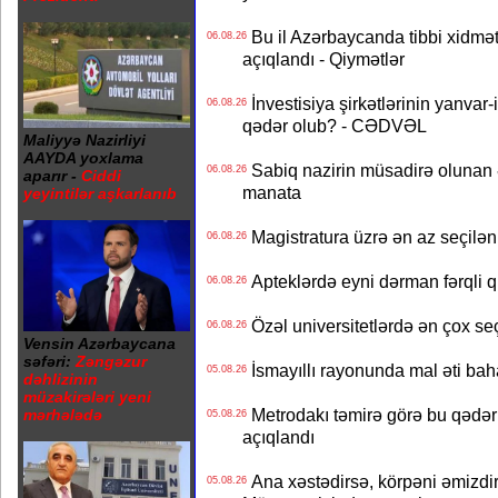
Bu il Azərbaycanda tibbi xidmət
06.08.26
açıqlandı - Qiymətlər
İnvestisiya şirkətlərinin yanvar-
06.08.26
qədər olub? - CƏDVƏL
Maliyyə Nazirliyi
AAYDA yoxlama
Sabiq nazirin müsadirə olunan ə
06.08.26
aparır -
Ciddi
manata
yeyintilər aşkarlanıb
Magistratura üzrə ən az seçilən 
06.08.26
Apteklərdə eyni dərman fərqli q
06.08.26
Özəl universitetlərdə ən çox seç
06.08.26
Vensin Azərbaycana
səfəri:
Zəngəzur
İsmayıllı rayonunda mal əti ba
05.08.26
dəhlizinin
müzakirələri yeni
Metrodakı təmirə görə bu qədər 
mərhələdə
05.08.26
açıqlandı
Ana xəstədirsə, körpəni əmizdir
05.08.26