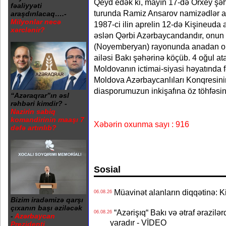
Qeyd edək ki, mayın 17-də Orxey şəhə
fəaliyyəti
turunda Ramiz Ansarov namizədlər ar
araşdırılacaq….-
Milyonlar necə
1987-ci ilin aprelin 12-də Kişineud
xərclənir?
əslən Qərbi Azərbaycandandır, onun
(Noyemberyan) rayonunda anadan o
ailəsi Bakı şəhərinə köçüb. 4 oğul a
Moldovanın ictimai-siyasi həyatında f
Moldova Azərbaycanlıları Konqresinin
diasporumuzun inkişafına öz töhfəsini
“Azəraqrar”ın əsl
rəhbəri kimdir? -
Nazirin sabiq
komandirinin maaşı 7
Xəbərin oxunma sayı : 916
dəfə artırılıb?
Sosial
Müavinət alanların diqqətinə: Ki
06.08.26
Bizim iradəmizə qarşı
çıxanın başı əziləcək
“Azərişıq“ Bakı və ətraf ərazilə
06.08.26
-
Azərbaycan
yaradır - VİDEO
Prezidenti