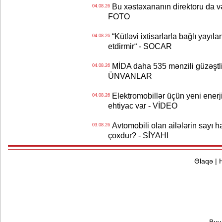
Bu xəstəxananın direktoru da və
04.08.26
FOTO
“Kütləvi ixtisarlarla bağlı yayıla
04.08.26
etdirmir“ - SOCAR
MİDA daha 535 mənzili güzəştli şə
04.08.26
ÜNVANLAR
Elektromobillər üçün yeni ener
04.08.26
ehtiyac var - VİDEO
Avtomobili olan ailələrin sayı 
03.08.26
çoxdur? - SİYAHI
Əlaqə
|