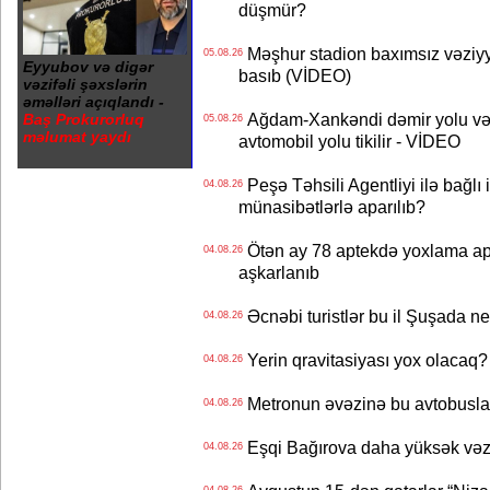
düşmür?
Məşhur stadion baxımsız vəziyy
05.08.26
Eyyubov və digər
basıb (VİDEO)
vəzifəli şəxslərin
əməlləri açıqlandı -
Ağdam-Xankəndi dəmir yolu və
Baş Prokurorluq
05.08.26
məlumat yaydı
avtomobil yolu tikilir - VİDEO
Peşə Təhsili Agentliyi ilə bağlı i
04.08.26
münasibətlərlə aparılıb?
Ötən ay 78 aptekdə yoxlama apa
04.08.26
aşkarlanıb
Əcnəbi turistlər bu il Şuşada ne
04.08.26
Yerin qravitasiyası yox olaca
04.08.26
Metronun əvəzinə bu avtobuslar
04.08.26
Eşqi Bağırova daha yüksək vəzifə
04.08.26