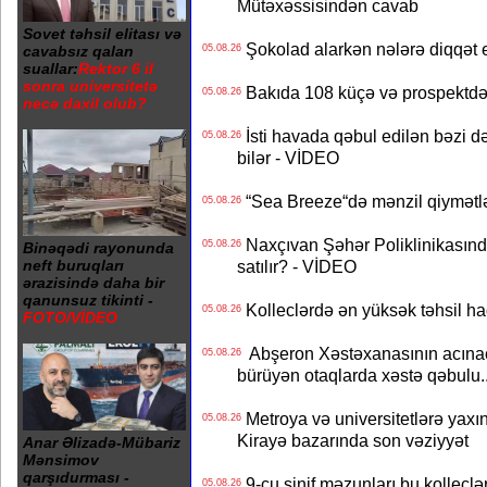
Mütəxəssisindən cavab
Sovet təhsil elitası və
Şokolad alarkən nələrə diqqət 
05.08.26
cavabsız qalan
suallar:
Rektor 6 il
sonra universitetə
Bakıda 108 küçə və prospektdə 
05.08.26
necə daxil olub?
İsti havada qəbul edilən bəzi d
05.08.26
bilər - VİDEO
“Sea Breeze“də mənzil qiymətlər
05.08.26
Naxçıvan Şəhər Poliklinikasında
05.08.26
Binəqədi rayonunda
satılır? - VİDEO
neft buruqları
ərazisində daha bir
qanunsuz tikinti -
Kolleclərdə ən yüksək təhsil haq
05.08.26
FOTO/VİDEO
Abşeron Xəstəxanasının acınaca
05.08.26
bürüyən otaqlarda xəstə qəbulu..
Metroya və universitetlərə yaxın
05.08.26
Kirayə bazarında son vəziyyət
Anar Əlizadə-Mübariz
Mənsimov
qarşıdurması -
9-cu sinif məzunları bu kolleclə
05.08.26