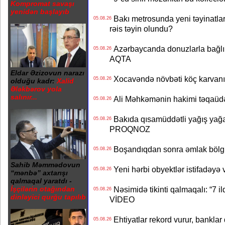
Kompromat savaşı
yenidən başlayıb
Bakı metrosunda yeni təyinatlar
05.08.26
rəis təyin olundu?
Azərbaycanda donuzlarla bağlı m
05.08.26
AQTA
Eldar Əzizovun narazı
Xocavəndə növbəti köç karvanı
05.08.26
olduğu kadr:
Xalid
Ələkbərov yola
salınır...
Ali Məhkəmənin hakimi təqaüdə
05.08.26
Bakıda qısamüddətli yağış yağa
05.08.26
PROQNOZ
Boşandıqdan sonra əmlak bölgü
05.08.26
Sahib Məmmədovun
Yeni hərbi obyektlər istifadəyə
05.08.26
“mənbə” axtarışı
qalmaqal yaratdı -
Nəsimidə tikinti qalmaqalı: “7 ildi
İşçilərin otağından
05.08.26
dinləyici qurğu tapılıb
VİDEO
Ehtiyatlar rekord vurur, banklar q
05.08.26