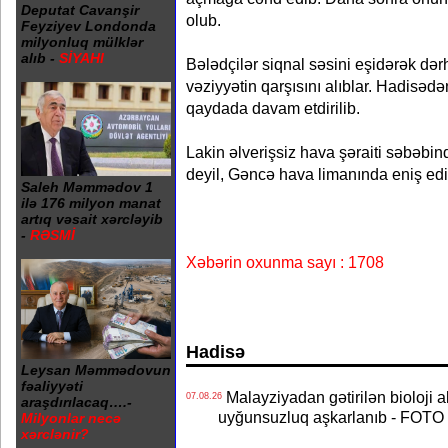
Deputat Cavanşir
olub.
Feyziyev Londonda
milyonluq mülklər
alıb -
SİYAHI
Bələdçilər siqnal səsini eşidərək də
vəziyyətin qarşısını alıblar. Hadisəd
qaydada davam etdirilib.
Lakin əlverişsiz hava şəraiti səbəbi
deyil, Gəncə hava limanında eniş edi
Saleh Məmmədov 1
ilə 176 milyon manat
artıq vəsait xərcləyib
-
RƏSMİ
Xəbərin oxunma sayı : 1708
Hadisə
Leysan Məmmədovun
fəaliyyəti
Malayziyadan gətirilən bioloji a
07.08.26
araşdırılacaq….-
uyğunsuzluq aşkarlanıb - FOTO
Milyonlar necə
xərclənir?