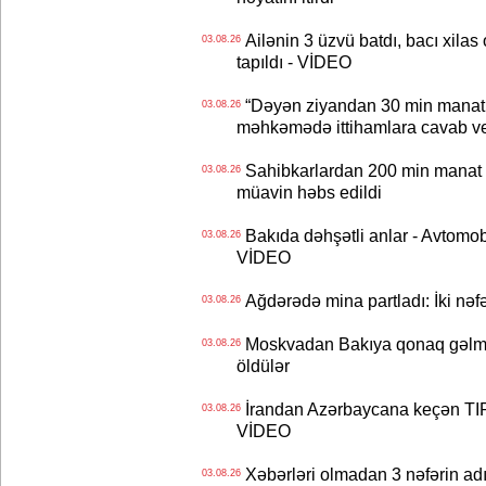
Ailənin 3 üzvü batdı, bacı xilas
03.08.26
tapıldı - VİDEO
“Dəyən ziyandan 30 min manat
03.08.26
məhkəmədə ittihamlara cavab ve
Sahibkarlardan 200 min manat rü
03.08.26
müavin həbs edildi
Bakıda dəhşətli anlar - Avtomobil
03.08.26
VİDEO
Ağdərədə mina partladı: İki nəfə
03.08.26
Moskvadan Bakıya qonaq gəlmişd
03.08.26
öldülər
İrandan Azərbaycana keçən TIR-
03.08.26
VİDEO
Xəbərləri olmadan 3 nəfərin adın
03.08.26