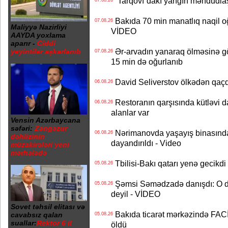
“Tarqovı”dakı yanğın məhdudla
07.08.26
Bakıda 70 min manatlıq naqil oğ
07.08.26
Maliyyə Nazirliyi
VİDEO
AAYDA yoxlama
aparır -
Ciddi
Ər-arvadın yanaraq ölməsinə gö
yeyintilər aşkarlanıb
07.08.26
15 min də oğurlanıb
David Seliverstov ölkədən qaç
06.08.26
Restoranın qarşısında kütləvi d
06.08.26
alanlar var
Vensin Azərbaycana
səfəri:
Zəngəzur
Nərimanovda yaşayış binasındakı 
06.08.26
dəhlizinin
dayandırıldı - Video
müzakirələri yeni
mərhələdə
Tbilisi-Bakı qatarı yenə gecikdi 
05.08.26
Şəmsi Səmədzadə danışdı: O d
05.08.26
deyil - VİDEO
Sovet təhsil elitası və
Bakıda ticarət mərkəzində FACİƏ
cavabsız qalan
05.08.26
suallar:
Rektor 6 il
öldü