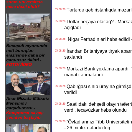
sonra universitetə
necə daxil olub?
Tərtərdə qəbiristanlıqda məzarla
05.08.26
Dollar neçəyə olacaq? - Mərkə
05.08.26
açıqladı
Nigar Fərhadın əri həbs edildi 
05.08.26
Binəqədi rayonunda
neft buruqları
İrandan Britaniyaya tiryək apar
05.08.26
ərazisində daha bir
saxlandı
qanunsuz tikinti -
FOTO/VİDEO
Mərkəzi Bank yoxlama apardı: “
05.08.26
manat cərimələndi
Qabırğası sınıb ürəyinə girmişdi
05.08.26
verildi
Anar Əlizadə-Mübariz
Mənsimov
Saatlıdakı dəhşətli olayın təfərr
05.08.26
qarşıdurması -
verdi, təcavüzkar həbs olundu
Kompromat savaşı
yenidən başlayıb
“Övladlarınızı Tibb Universiteti
05.08.26
- 26 minlik dələduzluq