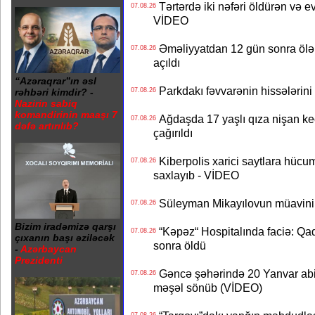
Tərtərdə iki nəfəri öldürən və ev
07.08.26
VİDEO
Əməliyyatdan 12 gün sonra ölən A
07.08.26
açıldı
“Azəraqrar”ın əsl
Parkdakı fəvvarənin hissələrini 
07.08.26
rəhbəri kimdir? -
Nazirin sabiq
komandirinin maaşı 7
Ağdaşda 17 yaşlı qıza nişan keçir
07.08.26
dəfə artırılıb?
çağırıldı
Kiberpolis xarici saytlara hücum
07.08.26
saxlayıb - VİDEO
Süleyman Mikayılovun müavinin
07.08.26
Bizim iradəmizə qarşı
“Kəpəz“ Hospitalında faciə: Qad
07.08.26
çıxanın başı əziləcək
sonra öldü
-
Azərbaycan
Prezidenti
Gəncə şəhərində 20 Yanvar abidə
07.08.26
məşəl sönüb (VİDEO)