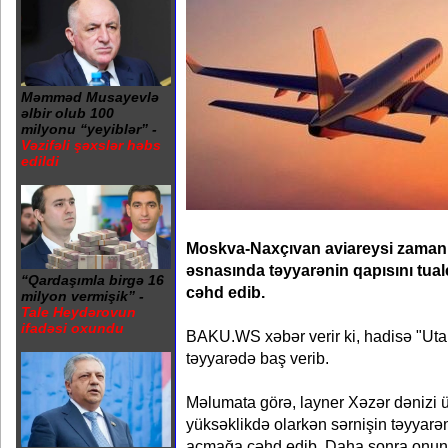
Məmməd Musayevlə
əlbir olub 100
milyonu “yeyiblər” -
Vəzifəli şəxslər həbs
edildi
Moskva-Naxçıvan aviareysi zamanı 
əsnasında təyyarənin qapısını tua
“Qardaşımla birgə 16
cəhd edib.
milyon vermişik” -
Tale Heydərovun
ifadəsi oxundu
BAKU.WS xəbər verir ki, hadisə "Utai
təyyarədə baş verib.
Məlumata görə, layner Xəzər dənizi 
yüksəklikdə olarkən sərnişin təyyarə
açmağa cəhd edib. Daha sonra onun t