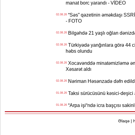
manat borc yarandı - VİDEO
“Səs” qəzetinin əməkdaşı SSRİ 
02.08.26
- FOTO
Bilgəhdə 21 yaşlı oğlan dənizdə b
02.08.26
Türkiyədə yanğınlara görə 44 cina
02.08.26
həbs olundu
Xocavənddə minatəmizləmə əm
02.08.26
Xəsarət aldı
Nəriman Həsənzadə dəfn edildi 
02.08.26
Taksi sürücüsünü kəsici-deşici a
01.08.26
“Arpa işi“ndə icra başçısı sa
01.08.26
Əlaqə
|