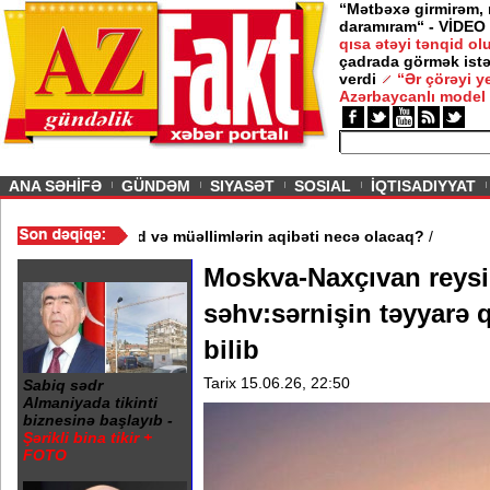
“Mətbəxə girmirəm,
daramıram“ - VİDEO
qısa ətəyi tənqid o
çadrada görmək istə
verdi
“Ər çörəyi 
Azərbaycanlı model
ious
ANA SƏHİFƏ
GÜNDƏM
SIYASƏT
SOSIAL
İQTISADIYYAT
məktəb bağlandı - Şagird və müəllimlərin aqibəti necə olacaq?
/
Moskva-Naxçıvan reysi
səhv:sərnişin təyyarə q
bilib
Tarix 15.06.26, 22:50
Sabiq sədr
Almaniyada tikinti
biznesinə başlayıb -
Şərikli bina tikir +
FOTO