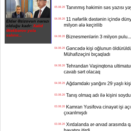
Tanınmış həkimin səs yazısı yay
05.08.26
11 nəfərlik dəstənin içində dün
04.08.26
Eldar Əzizovun narazı
milyon ələ keçirilib
olduğu kadr:
Xalid
Ələkbərov yola
salınır...
Biznesmenlərin 3 milyon pulu..
04.08.26
Gəncədə kişi oğlunun öldürüldüy
04.08.26
Mühafizəçini bıçaqladı
Tehrandan Vaşinqtona ultimatu
04.08.26
cavab sərt olacaq
Ağdamdakı yanğını 29 yaşlı kişi
04.08.26
Tanış olmaq adı ilə kişini soydu
03.08.26
Kamran Yusifova cinayət işi açıld
03.08.26
çıxarılmışdı
Xırdalanda ər-arvad arasında qa
03.08.26
həyatını itirdi