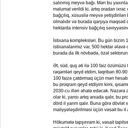
salınmış meyvə bağı. Mən bu yaxınla
məlumat verildi ki, artıq oradan ixrac
bağçılıq, xüsusilə meyvə yetişdirilən 
olmalıdır və burada qarşıya məqsəd q
hektarda intensiv bağçılıq səviyyəsi
İstixana kompleksləri. Bu gün bizim 
istixanalarımız var, 500 hektar əlavə o
burada da ilk növbədə, özəl sektorun 
Ət, süd, quş əti ilə 100 faiz özümüzü
rəqəmləri qeyd etdim, təqribən 80-90
100 faizə çatdırmaq üçün mən hesab 
bu proqram qeyd etdiyim kimi, qısamü
2030-cu illəri əhatə edəcək. Nəzərə a
olar ki, yarısı artıq arxada qalır, bu 
dörd il yarım qalır. Buna görə dövlət x
maliyyələşdirilməsi üçün vəsait bu il a
Hökumətə tapşırıram ki, vəsait tapılsı