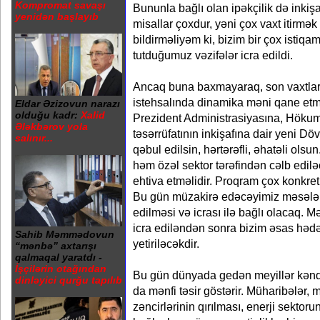
Kompromat savaşı
Bununla bağlı olan ipəkçilik də inkiş
yenidən başlayıb
misallar çoxdur, yəni çox vaxt itirmə
bildirməliyəm ki, bizim bir çox istiqa
tutduğumuz vəzifələr icra edildi.
Ancaq buna baxmayaraq, son vaxtlar 
istehsalında dinamika məni qane etm
Eldar Əzizovun narazı
olduğu kadr:
Xalid
Prezident Administrasiyasına, Hökumət
Ələkbərov yola
təsərrüfatının inkişafına dair yeni Dö
salınır...
qəbul edilsin, hərtərəfli, əhatəli olsu
həm özəl sektor tərəfindən cəlb edilə
ehtiva etməlidir. Proqram çox konkret
Bu gün müzakirə edəcəyimiz məsələl
edilməsi və icrası ilə bağlı olacaq.
icra ediləndən sonra bizim əsas hədə
Sahib Məmmədovun
yetiriləcəkdir.
“mənbə” axtarışı
qalmaqal yaratdı -
İşçilərin otağından
Bu gün dünyada gedən meyillər kənd t
dinləyici qurğu tapılıb
da mənfi təsir göstərir. Müharibələr, 
zəncirlərinin qırılması, enerji sekto