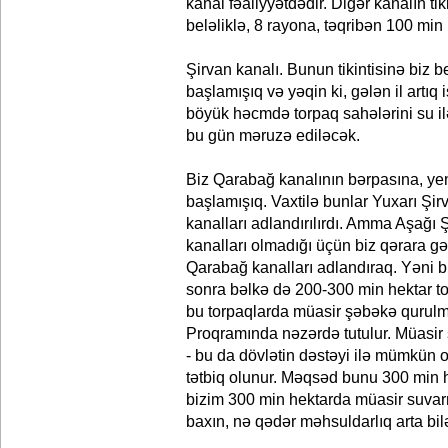
kanal fəaliyyətdədir. Digər kanalın ti
beləliklə, 8 rayona, təqribən 100 min
Şirvan kanalı. Bunun tikintisinə biz 
başlamışıq və yəqin ki, gələn il artıq 
böyük həcmdə torpaq sahələrini su i
bu gün məruzə ediləcək.
Biz Qarabağ kanalının bərpasına, y
başlamışıq. Vaxtilə bunlar Yuxarı Şi
kanalları adlandırılırdı. Amma Aşağı
kanalları olmadığı üçün biz qərara gəl
Qarabağ kanalları adlandıraq. Yəni 
sonra bəlkə də 200-300 min hektar t
bu torpaqlarda müasir şəbəkə qurulma
Proqramında nəzərdə tutulur. Müasir 
- bu da dövlətin dəstəyi ilə mümkün 
tətbiq olunur. Məqsəd bunu 300 min 
bizim 300 min hektarda müasir suvarm
baxın, nə qədər məhsuldarlıq arta bilə