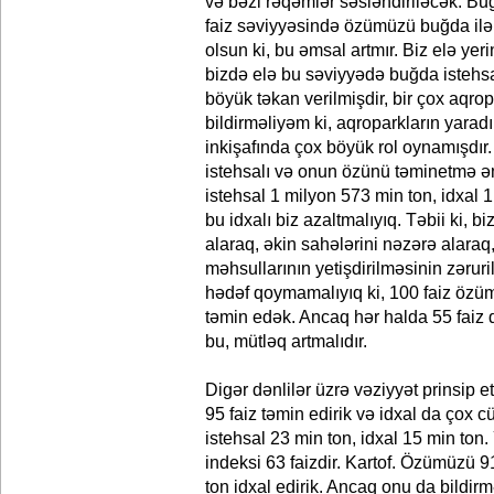
və bəzi rəqəmlər səsləndiriləcək. Buğ
faiz səviyyəsində özümüzü buğda ilə 
olsun ki, bu əmsal artmır. Biz elə yerin
bizdə elə bu səviyyədə buğda istehs
böyük təkan verilmişdir, bir çox aqro
bildirməliyəm ki, aqroparkların yaradı
inkişafında çox böyük rol oynamışdı
istehsalı və onun özünü təminetmə əm
istehsal 1 milyon 573 min ton, idxal 
bu idxalı biz azaltmalıyıq. Təbii ki, 
alaraq, əkin sahələrini nəzərə alaraq,
məhsullarının yetişdirilməsinin zəruril
hədəf qoymamalıyıq ki, 100 faiz özü
təmin edək. Ancaq hər halda 55 faiz
bu, mütləq artmalıdır.
Digər dənlilər üzrə vəziyyət prinsip 
95 faiz təmin edirik və idxal da çox cü
istehsal 23 min ton, idxal 15 min to
indeksi 63 faizdir. Kartof. Özümüzü 91
ton idxal edirik. Ancaq onu da bildir