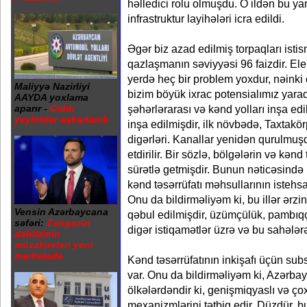
həlledici rolu olmuşdu. O ildən bu y
infrastruktur layihələri icra edildi.
Əgər biz azad edilmiş torpaqları isti
qazlaşmanın səviyyəsi 96 faizdir. Elekt
yerdə heç bir problem yoxdur, nəinki
Maliyyə Nazirliyi
bizim böyük ixrac potensialımız yaradı
AAYDA yoxlama
şəhərlərarası və kənd yolları inşa edi
aparır -
Ciddi
yeyintilər aşkarlanıb
inşa edilmişdir, ilk növbədə, Taxtak
digərləri. Kanallar yenidən qurulmu
etdirilir. Bir sözlə, bölgələrin və kənd
sürətlə getmişdir. Bunun nəticəsində 
kənd təsərrüfatı məhsullarının istehs
Onu da bildirməliyəm ki, bu illər ərzi
Vensin Azərbaycana
qəbul edilmişdir, üzümçülük, pambıqçıl
səfəri:
Zəngəzur
digər istiqamətlər üzrə və bu sahələr
dəhlizinin
müzakirələri yeni
mərhələdə
Kənd təsərrüfatının inkişafı üçün sub
var. Onu da bildirməliyəm ki, Azərb
ölkələrdəndir ki, genişmiqyaslı və ço
mexanizmlərini tətbiq edir. Düzdür, 