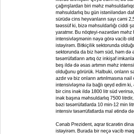
çağırışlardan biri məhz məhsuldarlıq
məhsuldarlıq bu gün istəniləndən da
sürüdə cins heyvanların sayı cəmi 2,5 
təəssüf ki, bizə məhsuldarlığı ciddi ş
yaratmır. Bu nöqteyi-nəzərdən məhz
intensivləşmənin nəyə görə vacib o
istəyirəm. Bitkiçilik sektorunda oldu
sektorunda da biz həm süd, həm də ə
təsərrüfatların artıq öz inkişaf imkanl
beş ildə də əsas artımın məhz intensi
olduğunu görürük. Halbuki, onların 
azdır və biz onların artırılmasına nai
intensivləşmə ilə bağlı qeyd edim ki, 
bir cins inək ildə 1800 litr süd verirsə
inək başına məhsuldarlıq 7500 litrdir,
bəzi təsərrüfatlarda 10 min-12 min lit
intensiv təsərrüfatlarda mal ətində də 
Cənab Prezident, aqrar ticarətin di
istəyirəm. Burada bir neçə vacib məq