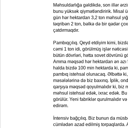
Məhsuldarlığa gəldikdə, son illər ərz
bunu yüksək qiymətləndiririk. Misal ü
gün hər hektardan 3,2 ton məhsul yığıl
təqribən 2 ton, bəlkə də bir qədər ço
çatdırmaqdır.
Pambıqçılıq. Qeyd etdiyim kimi, bizd
cəmi 1 ton idi, görülmüş işlər nəticəs
bütün dövrləri, hətta sovet dövrünü g
Amma məqsəd hər hektardan ən azı 5
halda bizdə 100 min hektarda ki, pamb
pambıq istehsal olunacaq. Əlbəttə ki
məsələlərinə də biz baxırıq. İplik, o
qarşıya məqsəd qoyulmalıdır ki, biz m
məhsul istehsal edək, ixrac edək. Bu 
görülür. Yeni fabriklər qurulmalıdır v
edirəm.
İntensiv bağçılıq. Biz bunun da müsbə
cümlədən azad edilmiş torpaqlarda. A