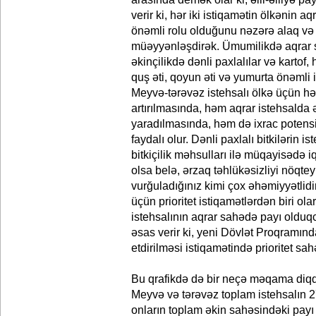
verir ki, hər iki istiqamətin ölkənin a
önəmli rolu olduğunu nəzərə alaq və p
müəyyənləşdirək. Ümumilikdə aqrar
əkinçilikdə dənli paxlalılar və kartof,
quş əti, qoyun əti və yumurta önəmli 
Meyvə-tərəvəz istehsalı ölkə üçün 
artırılmasında, həm aqrar istehsalda 
yaradılmasında, həm də ixrac potens
faydalı olur. Dənli paxlalı bitkilərin 
bitkiçilik məhsulları ilə müqayisədə i
olsa belə, ərzaq təhlükəsizliyi nöqte
vurğuladığınız kimi çox əhəmiyyətlidi
üçün prioritet istiqamətlərdən biri ol
istehsalının aqrar sahədə payı olduq
əsas verir ki, yeni Dövlət Proqramınd
etdirilməsi istiqamətində prioritet sa
Bu qrafikdə də bir neçə məqama diqqə
Meyvə və tərəvəz toplam istehsalın 27 
onların toplam əkin sahəsindəki payı 