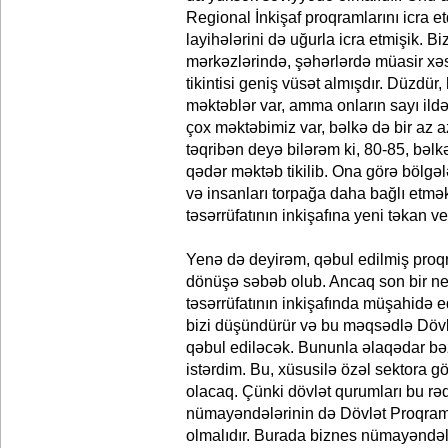
Regional İnkişaf proqramlarını icra et
layihələrini də uğurla icra etmişik. B
mərkəzlərində, şəhərlərdə müasir xə
tikintisi geniş vüsət almışdır. Düzdür
məktəblər var, amma onların sayı ildə
çox məktəbimiz var, bəlkə də bir az az
təqribən deyə bilərəm ki, 80-85, bəlkə
qədər məktəb tikilib. Ona görə bölgə
və insanları torpağa daha bağlı etmə
təsərrüfatının inkişafına yeni təkan ve
Yenə də deyirəm, qəbul edilmiş proq
dönüşə səbəb olub. Ancaq son bir ne
təsərrüfatının inkişafında müşahidə ed
bizi düşündürür və bu məqsədlə Dövl
qəbul ediləcək. Bununla əlaqədar bə
istərdim. Bu, xüsusilə özəl sektora g
olacaq. Çünki dövlət qurumları bu rəqə
nümayəndələrinin də Dövlət Proqramı
olmalıdır. Burada biznes nümayəndələr