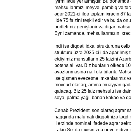
iyirmilikdə yer almışdır. Bu dönəmdə 
məhsullarımızı meyvə, pambıq və tərə
əgər 2021-ci ildə toplam ixracın 87 fai
ildə 75 faizini təşkil edir və bu da on
portfelimiz genişlənir və digər məhsull
Eyni zamanda, məhsullarımızın ixrac 
İndi isə diqqəti idxal strukturuna cəlb
strukturu üzrə 2025-ci ildə aparılmış t
etdiyimiz məhsulların 25 faizini Az
potensialı var. Biz bunların ölkədə 10
əvəzlənməsinə nail ola bilərik. Məhsu
isə qismən əvəzetmə imkanlarımız var
mövcud olacaq, amma müəyyən qədər 
qalacaq. Biz 25 faiz məhsulu isə dai
soya, palma yağı, banan kakao və qə
Cənab Prezident, son olaraq aqrar s
haqqında məlumatı diqqətinizə təqdi
il ərzində nominal ifadədə aqrar sekto
Lakin Siz də çıxışınızda qeyd etdiyin