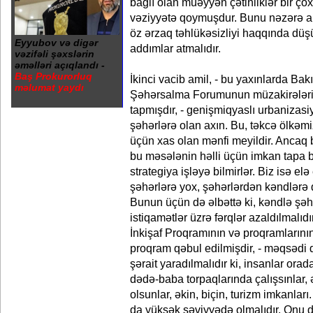
bağlı olan müəyyən çətinliklər bir çox
vəziyyətə qoymuşdur. Bunu nəzərə alar
öz ərzaq təhlükəsizliyi haqqında düş
Eyyubov və digər
addımlar atmalıdır.
vəzifəli şəxslərin
əməlləri açıqlandı -
Baş Prokurorluq
İkinci vacib amil, - bu yaxınlarda B
məlumat yaydı
Şəhərsalma Forumunun müzakirələri
tapmışdır, - genişmiqyaslı urbanizasi
şəhərlərə olan axın. Bu, təkcə ölkəmi
üçün xas olan mənfi meyildir. Ancaq b
bu məsələnin həlli üçün imkan tapa b
strategiya işləyə bilmirlər. Biz isə el
şəhərlərə yox, şəhərlərdən kəndlərə 
Bunun üçün də əlbəttə ki, kəndlə şəh
istiqamətlər üzrə fərqlər azaldılmalıd
İnkişaf Proqramının və proqramlarının
proqram qəbul edilmişdir, - məqsədi d
şərait yaradılmalıdır ki, insanlar orad
dədə-baba torpaqlarında çalışsınlar,
olsunlar, əkin, biçin, turizm imkanlar
da yüksək səviyyədə olmalıdır. Onu da