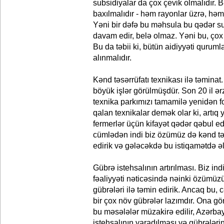
subsidiyalar da çox çevik olmalıdır. B
baxılmalıdır - həm rayonlar üzrə, həm
Yəni bir dəfə bu məhsula bu qədər sub
davam edir, belə olmaz. Yəni bu, çox
Bu da təbii ki, bütün aidiyyəti quruml
alınmalıdır.
Kənd təsərrüfatı texnikası ilə təmina
böyük işlər görülmüşdür. Son 20 il ərz
texnika parkımızı tamamilə yenidən 
qalan texnikalar demək olar ki, artıq
fermerlər üçün kifayət qədər qəbul ed
cümlədən indi biz özümüz də kənd təsə
edirik və gələcəkdə bu istiqamətdə ə
Gübrə istehsalının artırılması. Biz 
fəaliyyəti nəticəsində nəinki özümüzü,
gübrələri ilə təmin edirik. Ancaq bu, 
bir çox növ gübrələr lazımdır. Ona görə
bu məsələlər müzakirə edilir, Azərba
istehsalının yaradılması və gübrələrin