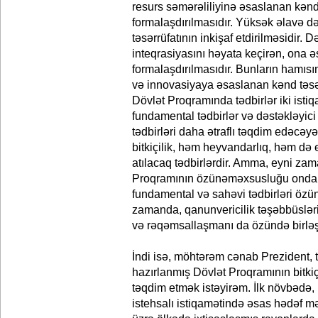
resurs səmərəliliyinə əsaslanan kənd 
formalaşdırılmasıdır. Yüksək əlavə 
təsərrüfatının inkişaf etdirilməsidir. 
inteqrasiyasını həyata keçirən, ona ə
formalaşdırılmasıdır. Bunların hamıs
və innovasiyaya əsaslanan kənd təsər
Dövlət Proqramında tədbirlər iki isti
fundamental tədbirlər və dəstəkləyici
tədbirləri daha ətraflı təqdim edəcə
bitkiçilik, həm heyvandarlıq, həm də e
atılacaq tədbirlərdir. Amma, eyni za
Proqramının özünəməxsusluğu ondan 
fundamental və sahəvi tədbirləri özün
zamanda, qanunvericilik təşəbbüslərini
və rəqəmsallaşmanı da özündə birləşd
İndi isə, möhtərəm cənab Prezident, 
hazırlanmış Dövlət Proqramının bitkiçi
təqdim etmək istəyirəm. İlk növbədə,
istehsalı istiqamətində əsas hədəf mə