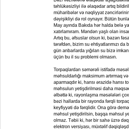
təhlükəsizliyi ilə əlaqədar artıq bildir
müharibələr və nəqliyyat zəncirlərinin 
dəyişikliyi də rol oynayır. Bütün bunl
May ayında Bakıda hər halda belə y
xatırlamıram. Məndən yaşlı olan insanl
Artıq bu, əfsuslar olsun ki, bəzən fəs
tərəfdən, bizim su ehtiyatlarımızı da 
gün anbarlarda yığılan su bizə imkan 
üçün bu il su problemi olmasın.
Torpaqlardan səmərəli istifadə məsə
məhsuldarlığı maksimum artırmaq və t
aparmaqdır ki, hansı ərazidə hansı t
məhsulun yetişdirilməsi daha məqsəd
əlbəttə ki, rayonlaşma məsələləri çox
bəzi hallarda bir rayonda fərqli torp
keyfiyyəti də fərqlidir. Ona görə dem
məhsul yetişdirilsin, başqa məhsul y
olmaz. Təbii ki, hər bir sahə üzrə də
elektron versiyası, müxtəlif dəqiqləşd