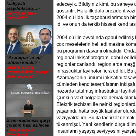
fəaliyyəti
edəcəyik. Bildiyiniz kimi, bu sahəyə
araşdırılacaq….-
göstərilir. Hələ ilk dəfə prezident və
Milyonlar necə
2004-cü ildə ilk təşəbbüslərimdən bir
xərclənir?
idi və onun da tərkib hissəsi kənd təsər
2004-cü ilin əvvəlində qəbul edilmiş b
çox məsələlərin həll edilməsinə kömə
bu proqramın davamı olmalıdır. Ondan
regional inkişaf proqramı qəbul edil
“Azəraqrar”ın əsl
rəhbəri kimdir? -
regionlar canlandı, regionlarda məşğ
Nazirin sabiq
infrastruktur layihələri icra edildi. 
komandirinin maaşı 7
dəfə artırılıb?
Azərbaycanın ümumi inkişafını təsə
cümlədən kənd təsərrüfatının inkişa
nəzərdə tutulmuş infrastruktur layihəl
Çünki o vaxt bölgələrdə demək olar ki,
Elektrik təchizatı ilə nəinki regionla
yaşanırdı, hətta böyük fasilələr olurdu
vəziyyətdə idi. Su ilə təchizat demək 
Bizim iradəmizə qarşı
tükənmişdi. Yəni kəndlərin dirçəldil
çıxanın başı əziləcək
-
Azərbaycan
insanların yaşayış səviyyəsini yaxş
Prezidenti