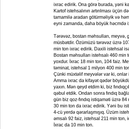
ixrac edirik. Ona görə burada, yəni k
Kartof istehsalının artırılması üçün də
tamamilə aradan götürməliyik və həm
eyni zamanda, daha böyük həcmdə ix
Tərəvəz, bostan məhsulları, meyvə, 
müsbətdir. Özümüzü tərəvəz üzrə 107 
min ton ixrac edirik. Daxili istehsal i
Bostan məhsulları istehsalı 460 min t
yoxdur. İxrac 18 min ton, 104 faiz. M
təminat, istehsal 1 milyon 400 min ton.
Çünki müxtəlif meyvələr var ki, onlar 
Amma ixrac da kifayət qədər böyükdü
yaxın. Mən qeyd etdim ki, biz fındıqç
qəbul etdik. Ondan sonra fındıq bağla
gün biz qoz-fındıq istiqaməti üzrə 84 
30 min ton da ixrac edirik. Yəni bu i
4-cü yerdə qərarlaşmışıq. Üzüm ist
əmsalı 92 faiz, istehsal 211 min ton, i
İxrac da 10 min ton.