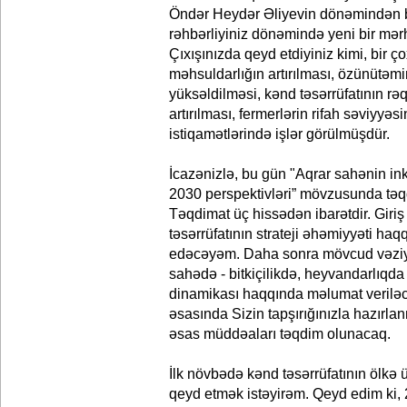
Öndər Heydər Əliyevin dönəmindən b
rəhbərliyiniz dönəmində yeni bir m
Çıxışınızda qeyd etdiyiniz kimi, bir ç
məhsuldarlığın artırılması, özünütəmi
yüksəldilməsi, kənd təsərrüfatının rəq
artırılması, fermerlərin rifah səviyyəs
istiqamətlərində işlər görülmüşdür.
İcazənizlə, bu gün "Aqrar sahənin in
2030 perspektivləri” mövzusunda təq
Təqdimat üç hissədən ibarətdir. Giri
təsərrüfatının strateji əhəmiyyəti h
edəcəyəm. Daha sonra mövcud vəziyyə
sahədə - bitkiçilikdə, heyvandarlıqda o
dinamikası haqqında məlumat veriləcə
əsasında Sizin tapşırığınızla hazırl
əsas müddəaları təqdim olunacaq.
İlk növbədə kənd təsərrüfatının ölkə 
qeyd etmək istəyirəm. Qeyd edim ki, 2