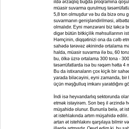
ildə ərzaqlıq buğda proqramına qoşul
müasir suvarma qurulmuş təsərrüfatl
5,8 ton olmuşdur və bu da bizə onu gö
suvarmanın genişləndirilməsi, əlbəttə
olmalıdır. Eyni mənzərəni biz təkcə b
digər bütün bitkiçilik məhsullarının i
Həmçinin, diqqətinizi ona da cəlb etm
sahədə tərəvəz əkinində ortalama mə
halda, müasir suvarma ilə bu, 60 tona 
bu, ölkə üzrə ortalama 300 tona - 300
təsərrüfatlarda isə bu rəqəm hətta 4 
Bu da istixanaların çox kiçik bir sah
yarada biləcəyini, eyni zamanda, bir
üçün məşğulluq imkanı yaratdığını gös
İndi isə heyvandarlıq sektorunda olan
etmək istəyirəm. Son beş il ərzində 
müşahidə olunur. Bununla belə, ət i
ət istehlakında artım müşahidə edilir. A
artan ət istehlakını qarşılaya bilmir v
illərdə artmışdır. Qeyd edim ki, bu s