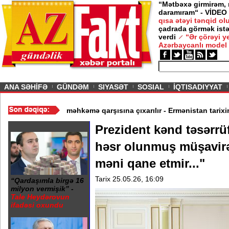
“Mətbəxə girmirəm,
daramıram“ - VİDEO
qısa ətəyi tənqid o
çadrada görmək istə
verdi
“Ər çörəyi 
Azərbaycanlı model
ious
ANA SƏHİFƏ
GÜNDƏM
SIYASƏT
SOSIAL
İQTISADIYYAT
n çox insan ölüb
/
II Qaregin məhkəmə qarşısına çıxarılır - Ermənist
Prezident kənd təsərrü
həsr olunmuş müşavirə 
məni qane etmir..."
Tarix 25.05.26, 16:09
“Qardaşımla birgə 16
milyon vermişik” -
Tale Heydərovun
ifadəsi oxundu