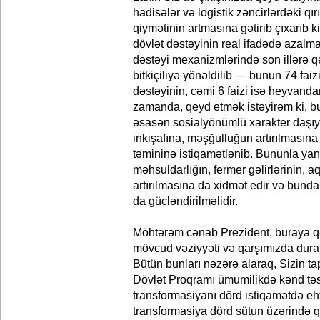
hadisələr və logistik zəncirlərdəki qır
qiymətinin artmasına gətirib çıxarıb k
dövlət dəstəyinin real ifadədə azalm
dəstəyi mexanizmlərində son illərə q
bitkiçiliyə yönəldilib — bunun 74 faizi 
dəstəyinin, cəmi 6 faizi isə heyvanda
zamanda, qeyd etmək istəyirəm ki, b
əsasən sosialyönümlü xarakter daşıyı
inkişafına, məşğulluğun artırılmasına
təmininə istiqamətlənib. Bununla yana
məhsuldarlığın, fermer gəlirlərinin, a
artırılmasına da xidmət edir və bund
da gücləndirilməlidir.
Möhtərəm cənab Prezident, buraya q
mövcud vəziyyəti və qarşımızda duran ç
Bütün bunları nəzərə alaraq, Sizin ta
Dövlət Proqramı ümumilikdə kənd təs
transformasiyanı dörd istiqamətdə eht
transformasiya dörd sütun üzərində qu