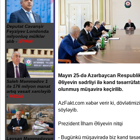
Deputat Cavanşir
Feyziyev Londonda
milyonluq mülklər
alıb -
SİYAHI
Mayın 25-də Azərbaycan Respublik
Saleh Məmmədov 1
Əliyevin sədrliyi ilə kənd təsərrüfa
ilə 176 milyon manat
olunmuş müşavirə keçirilib.
artıq vəsait xərcləyib
-
RƏSMİ
AzFakt.com xəbər verir ki, dövlətimiz
söyləyib.
Prezident İlham Əliyevin nitqi
- Bugünkü müşavirədə biz kənd təsərr
Leysan Məmmədovun