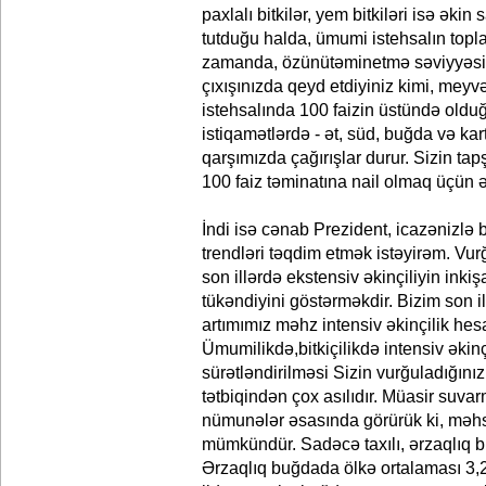
paxlalı bitkilər, yem bitkiləri isə əkin
tutduğu halda, ümumi istehsalın toplam
zamanda, özünütəminetmə səviyyəsi i
çıxışınızda qeyd etdiyiniz kimi, mey
istehsalında 100 faizin üstündə oldu
istiqamətlərdə - ət, süd, buğda və kar
qarşımızda çağırışlar durur. Sizin tap
100 faiz təminatına nail olmaq üçün 
İndi isə cənab Prezident, icazənizlə b
trendləri təqdim etmək istəyirəm. V
son illərdə ekstensiv əkinçiliyin inkiş
tükəndiyini göstərməkdir. Bizim son i
artımımız məhz intensiv əkinçilik he
Ümumilikdə,bitkiçilikdə intensiv əkinç
sürətləndirilməsi Sizin vurğuladığın
tətbiqindən çox asılıdır. Müasir suva
nümunələr əsasında görürük ki, məhsu
mümkündür. Sadəcə taxılı, ərzaqlıq b
Ərzaqlıq buğdada ölkə ortalaması 3,2