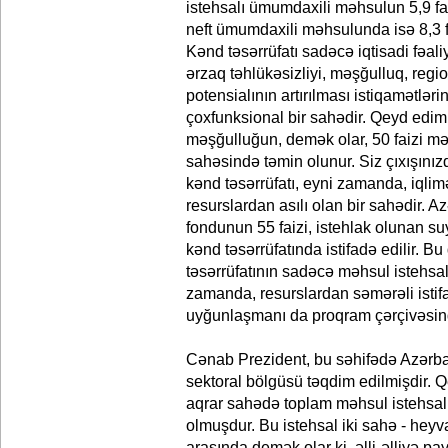
istehsalı ümumdaxili məhsulun 5,9 faiz
neft ümumdaxili məhsulunda isə 8,3 
Kənd təsərrüfatı sadəcə iqtisadi fəal
ərzaq təhlükəsizliyi, məşğulluq, region
potensialının artırılması istiqamətlər
çoxfunksional bir sahədir. Qeyd edim
məşğulluğun, demək olar, 50 faizi mə
sahəsində təmin olunur. Siz çıxışınız
kənd təsərrüfatı, eyni zamanda, iqlim
resurslardan asılı olan bir sahədir. 
fondunun 55 faizi, istehlak olunan su
kənd təsərrüfatında istifadə edilir. Bu
təsərrüfatının sadəcə məhsul istehsal
zamanda, resurslardan səmərəli istif
uyğunlaşmanı da proqram çərçivəsind
Cənab Prezident, bu səhifədə Azərb
sektoral bölgüsü təqdim edilmişdir. Q
aqrar sahədə toplam məhsul istehsal
olmuşdur. Bu istehsal iki sahə - heyva
arasında demək olar ki, əlli-əlliyə p