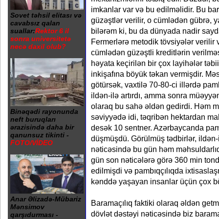
imkanlar var və bu edilməlidir. Bu ba
Sovet təhsil elitası və
güzəştlər verilir, o cümlədən gübrə, 
cavabsız qalan
bilərəm ki, bu da dünyada nadir sayda 
suallar:
Rektor 6 il
sonra universitetə
Fermerlərə metodik tövsiyələr verilir v
necə daxil olub?
cümlədən güzəştli kreditlərin verilməs
həyata keçirilən bir çox layihələr təbii
inkişafına böyük təkan vermişdir. Mə
götürsək, vaxtilə 70-80-ci illərdə pa
ildən-ilə artırdı, amma sonra müəyyən
olaraq bu sahə əldən gedirdi. Həm m
Binəqədi rayonunda
səviyyədə idi, təqribən hektardan ma
neft buruqları
desək 10 sentner. Azərbaycanda pamb
ərazisində daha bir
qanunsuz tikinti -
düşmüşdü. Görülmüş tədbirlər, ildən-i
FOTO/VİDEO
nəticəsində bu gün həm məhsuldarlıq,
gün son nəticələrə görə 360 min ton
edilmişdi və pambıqçılıqda ixtisasla
kənddə yaşayan insanlar üçün çox bö
Anar Əlizadə-Mübariz
Baramaçılıq faktiki olaraq əldən getm
Mənsimov
dövlət dəstəyi nəticəsində biz barama
qarşıdurması -