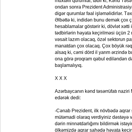
müxtəlif qurumlar, təbii ki, Kənd Təsə
ondan sonra Prezident Administrasiyas
digər qurumlar fəal işləməlidirlər. Tə
Əlbəttə ki, indidən bunu demək çox ç
hesablamalar göstərir ki, dövlət xətti 
tədbirlərin həyata keçirilməsi üçün 
vəsait lazım olacaq, özəl sektorun pa
manatdan çox olacaq. Çox böyük rəq
alsaq ki, cəmi dörd il yarım ərzində b
ona görə proqram qəbul ediləndən dər
başlamalıyıq.
X X X
Azərbaycanın kənd təsərrüfatı nazi
edərək dedi:
-Cənab Prezident, ilk növbədə aqrar 
mütəmadi olaraq verdiyiniz dəstəyə 
dərin minnətdarlığımı bildirmək istəy
ölkəmizdə aqrar sahədə həyata keçiri