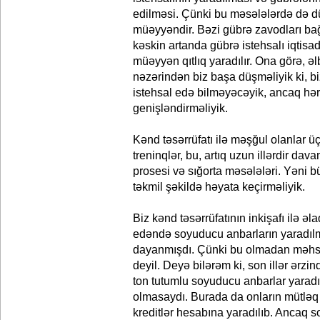
edilməsi. Çünki bu məsələlərdə də dü
müəyyəndir. Bəzi gübrə zavodları bağ
kəskin artanda gübrə istehsalı iqtisa
müəyyən qıtlıq yaradılır. Ona görə, ə
nəzərindən biz başa düşməliyik ki, bi
istehsal edə bilməyəcəyik, ancaq hər 
genişləndirməliyik.
Kənd təsərrüfatı ilə məşğul olanlar ü
treninqlər, bu, artıq uzun illərdir dav
prosesi və sığorta məsələləri. Yəni b
təkmil şəkildə həyata keçirməliyik.
Biz kənd təsərrüfatının inkişafı ilə ə
edəndə soyuducu anbarların yaradıl
dayanmışdı. Çünki bu olmadan məh
deyil. Deyə bilərəm ki, son illər ər
ton tutumlu soyuducu anbarlar yaradılı
olmasaydı. Burada da onların mütləq ə
kreditlər hesabına yaradılıb. Ancaq 