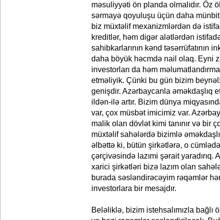
məsuliyyəti ön planda olmalıdır. Öz öl
sərmayə qoyuluşu üçün daha münbit şə
biz müxtəlif mexanizmlərdən də istif
kreditlər, həm digər alətlərdən istifa
sahibkarlarının kənd təsərrüfatının 
daha böyük həcmdə nail olaq. Eyni z
investorları da həm məlumatlandırmal
etməliyik. Çünki bu gün bizim beynəl
genişdir. Azərbaycanla əməkdaşlıq et
ildən-ilə artır. Bizim dünya miqyası
var, çox müsbət imicimiz var. Azərba
malik olan dövlət kimi tanınır və bir ço
müxtəlif sahələrdə bizimlə əməkdaşlıq
əlbəttə ki, bütün şirkətlərə, o cümləd
çərçivəsində lazımi şərait yaradırıq.
xarici şirkətləri bizə lazım olan sahə
burada səsləndirəcəyim rəqəmlər həm
investorlara bir mesajdır.
Beləliklə, bizim istehsalımızla bağl