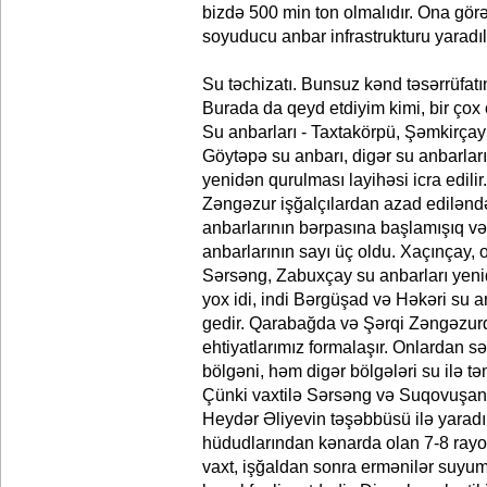
bizdə 500 min ton olmalıdır. Ona gör
soyuducu anbar infrastrukturu yaradıl
Su təchizatı. Bunsuz kənd təsərrüfatı
Burada da qeyd etdiyim kimi, bir çox ö
Su anbarları - Taxtakörpü, Şəmkirçay 
Göytəpə su anbarı, digər su anbarları
yenidən qurulması layihəsi icra edili
Zəngəzur işğalçılardan azad edilənd
anbarlarının bərpasına başlamışıq v
anbarlarının sayı üç oldu. Xaçınçay
Sərsəng, Zabuxçay su anbarları yeni
yox idi, indi Bərgüşad və Həkəri su anb
gedir. Qarabağda və Şərqi Zəngəzurd
ehtiyatlarımız formalaşır. Onlardan s
bölgəni, həm digər bölgələri su ilə 
Çünki vaxtilə Sərsəng və Suqovuşan
Heydər Əliyevin təşəbbüsü ilə yara
hüdudlarından kənarda olan 7-8 rayon
vaxt, işğaldan sonra ermənilər suyumu