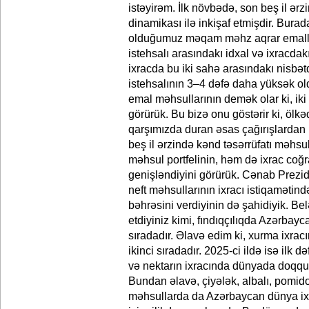
istəyirəm. İlk növbədə, son beş il ərzi
dinamikası ilə inkişaf etmişdir. Bura
olduğumuz məqam məhz aqrar emalla
istehsalı arasındakı idxal və ixracdakı
ixracda bu iki sahə arasındakı nisbət
istehsalının 3–4 dəfə daha yüksək ol
emal məhsullarının demək olar ki, iki 
görürük. Bu bizə onu göstərir ki, ölkə
qarşımızda duran əsas çağırışlardan 
beş il ərzində kənd təsərrüfatı məhsu
məhsul portfelinin, həm də ixrac coğra
genişləndiyini görürük. Cənab Prezid
neft məhsullarının ixracı istiqamətində
bəhrəsini verdiyinin də şahidiyik. Bel
etdiyiniz kimi, fındıqçılıqda Azərbay
sıradadır. Əlavə edim ki, xurma ixr
ikinci sıradadır. 2025-ci ildə isə ilk 
və nektarın ixracında dünyada doqqu
Bundan əlavə, çiyələk, albalı, pomidor
məhsullarda da Azərbaycan dünya ixra