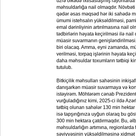
üzrə ölkədə ixtisaslaşmış rayonlarda
məhsuldarlığa nail olmaqdır. Növbəti 5
qədər əsas məqsəd hər iki sahədə mə
ümumi istehsalın yüksəldilməsi, pam
emal dərinliyinin artırılmasına nail o
tədbirlərin həyata keçirilməsi ilə na
müasir suvarmanın genişləndirilməsi, 
biri olacaq. Amma, eyni zamanda, mü
verilməsi, torpaq işlərinin həyata ke
daha məhsuldar toxumların tətbiqi kim
tutulub.
Bitkiçilik məhsulları sahəsinin inkişaf
danışarkən müasir suvarmaya və ko
istəyirəm. Möhtərəm cənab Prezident,
vurğuladığınız kimi, 2025-ci ildə A
tətbiq olunan sahələr 130 min hektar 
isə tapşırığınıza uyğun olaraq bu gös
300 min hektara çatdırmaqdır. Bu, əlb
məhsuldarlığın artımına, regionlarda f
səviyyəsinin yüksəldilməsinə xidmət