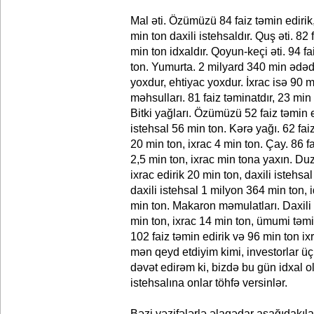
Mal əti. Özümüzü 84 faiz təmin edirik,
min ton daxili istehsaldır. Quş əti. 82
min ton idxaldır. Qoyun-keçi əti. 94 fa
ton. Yumurta. 2 milyard 340 min ədəd 
yoxdur, ehtiyac yoxdur. İxrac isə 90 m
məhsulları. 81 faiz təminatdır, 23 min 
Bitki yağları. Özümüzü 52 faiz təmin e
istehsal 56 min ton. Kərə yağı. 62 faiz
20 min ton, ixrac 4 min ton. Çay. 86 fa
2,5 min ton, ixrac min tona yaxın. Du
ixrac edirik 20 min ton, daxili istehsa
daxili istehsal 1 milyon 364 min ton, 
min ton. Makaron məmulatları. Daxili 
min ton, ixrac 14 min ton, ümumi təm
102 faiz təmin edirik və 96 min ton ix
mən qeyd etdiyim kimi, investorlar üç
dəvət edirəm ki, bizdə bu gün idxal 
istehsalına onlar töhfə versinlər.
Bəzi vəzifələrlə əlaqədar aşağıdakıla