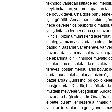
texnologiyalardan istifadə edilməlidir
peyk imkanları, yerlərdə aparılan təd
də böyük deyil. Ona görə bunu etmə
işlər görülüb. Ancaq hər bir əkin üçün
necə deyərlər, öz pasportu olmalıdır
yetişdirilərsə fermer daha çox qazanc 
İkincisi, bizim ümumi kənd təsərrüfatın
strategiyamızın əsasında bu olmalıdır. 
bağlıdır. Bazarlar var ənənəvi, var y
bazarlarda bizim məhsul nə vaxta qəd
də aparılmalıdır. Prinsipcə müvafiq gös
ölkələrlə bu məsələlər də müzakirə edi
tərəvəz, bostan məhsullarını böyük h
qədər buna tələbat olacaq bizim üçü
bazarlarda? Çünki indi bir çox ölkələr
məşğuldurlar. Düzdür, bəzi ölkələrdə 
müxtəlif meyvələr yetişdirilsin. Ancaq
bazarlara bağlı olmalıdır. Ona görə s
əlbəttə, bu amillər nəzərə alınmalıdır
və ixrac imkanlarının genişləndirilmə