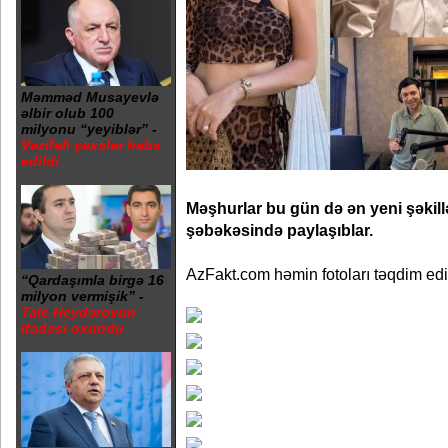
Məmməd Musayevlə
əlbir olub 100
milyonu “yeyiblər” -
Vəzifəli şəxslər həbs
edildi
Məşhurlar bu gün də ən yeni şəkill
şəbəkəsində paylaşıblar.
AzFakt.com həmin fotoları təqdim edi
“Qardaşımla birgə 16
milyon vermişik” -
Tale Heydərovun
ifadəsi oxundu