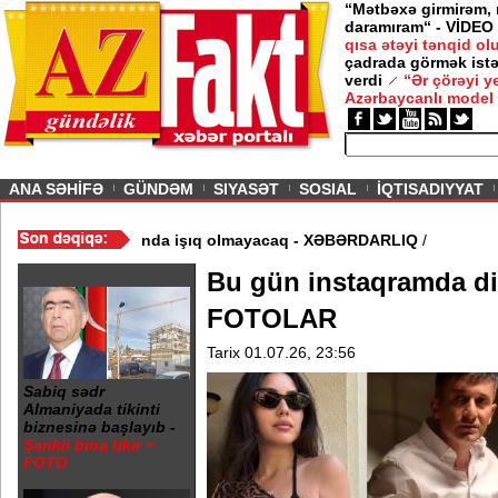
“Mətbəxə girmirəm,
daramıram“ - VİDEO
qısa ətəyi tənqid o
çadrada görmək istə
verdi
“Ər çörəyi 
Azərbaycanlı model
ious
ANA SƏHİFƏ
GÜNDƏM
SIYASƏT
SOSIAL
İQTISADIYYAT
 FOTO
/
Bakının iki rayonunda işıq olmayacaq - XƏBƏRDARLIQ
/
Bu gün instaqramda di
FOTOLAR
Tarix 01.07.26, 23:56
Sabiq sədr
Almaniyada tikinti
biznesinə başlayıb -
Şərikli bina tikir +
FOTO