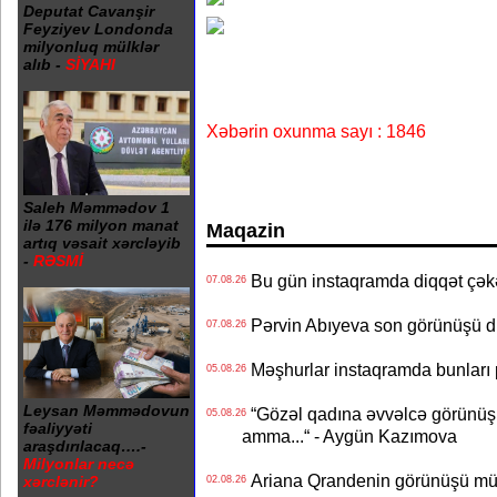
Deputat Cavanşir
Feyziyev Londonda
milyonluq mülklər
alıb -
SİYAHI
Xəbərin oxunma sayı : 1846
Saleh Məmmədov 1
ilə 176 milyon manat
Maqazin
artıq vəsait xərcləyib
-
RƏSMİ
Bu gün instaqramda diqqət çə
07.08.26
Pərvin Abıyeva son görünüşü d
07.08.26
Məşhurlar instaqramda bunları
05.08.26
Leysan Məmmədovun
“Gözəl qadına əvvəlcə görünüşü
05.08.26
fəaliyyəti
amma...“ - Aygün Kazımova
araşdırılacaq….-
Milyonlar necə
Ariana Qrandenin görünüşü müz
xərclənir?
02.08.26