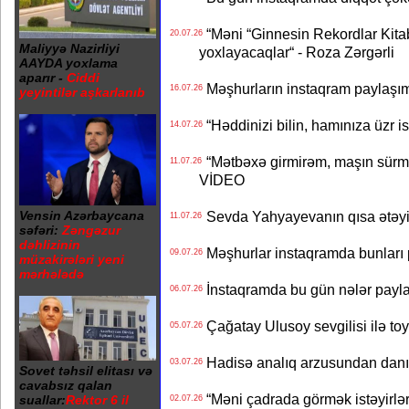
“Məni “Ginnesin Rekordlar Kitabı
20.07.26
Maliyyə Nazirliyi
yoxlayacaqlar“ - Roza Zərgərli
AAYDA yoxlama
aparır -
Ciddi
Məşhurların instaqram paylaşı
16.07.26
yeyintilər aşkarlanıb
“Həddinizi bilin, hamınıza üzr 
14.07.26
“Mətbəxə girmirəm, maşın sürmü
11.07.26
VİDEO
Vensin Azərbaycana
Sevda Yahyayevanın qısa ətəyi
11.07.26
səfəri:
Zəngəzur
dəhlizinin
Məşhurlar instaqramda bunları
09.07.26
müzakirələri yeni
mərhələdə
İnstaqramda bu gün nələr payl
06.07.26
Çağatay Ulusoy sevgilisi ilə t
05.07.26
Hadisə analıq arzusundan danış
03.07.26
Sovet təhsil elitası və
cavabsız qalan
“Məni çadrada görmək istəyirlər
suallar:
Rektor 6 il
02.07.26