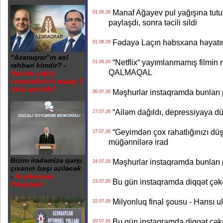
Manaf Ağayev pul yağışına tutul
01.08.26
paylaşdı, sonra təcili sildi
Fədayə Laçın həbsxana həyatı
01.08.26
“Azəraqrar”ın əsl
“Netflix“ yayımlanmamış filmin nü
01.08.26
rəhbəri kimdir? -
QALMAQAL
Nazirin sabiq
komandirinin maaşı 7
dəfə artırılıb?
Məşhurlar instaqramda bunları
30.07.26
“Ailəm dağıldı, depressiyaya dü
27.07.26
“Geyimdən çox rahatlığınızı dü
27.07.26
müğənnilərə irad
Bizim iradəmizə qarşı
Məşhurlar instaqramda bunları
24.07.26
çıxanın başı əziləcək
-
Azərbaycan
Bu gün instaqramda diqqət çə
23.07.26
Prezidenti
Milyonluq final şousu - Hansı u
22.07.26
Bu gün instaqramda diqqət çə
20.07.26