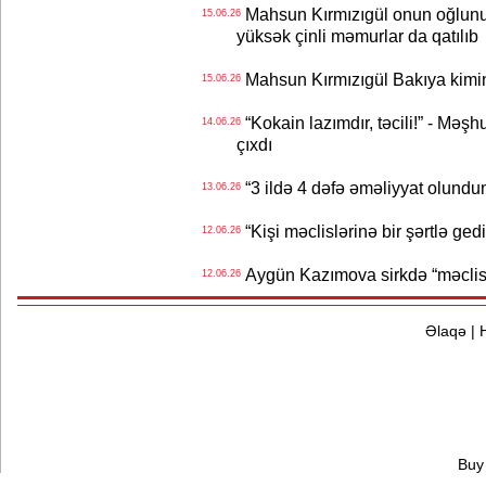
Mahsun Kırmızıgül onun oğlunun
15.06.26
yüksək çinli məmurlar da qatılıb
Mahsun Kırmızıgül Bakıya kimin
15.06.26
“Kokain lazımdır, təcili!” - Məşh
14.06.26
çıxdı
“3 ildə 4 dəfə əməliyyat olundu
13.06.26
“Kişi məclislərinə bir şərtlə ge
12.06.26
Aygün Kazımova sirkdə “məclis“
12.06.26
Əlaqə
|
Buy 