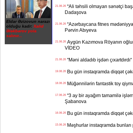
“Ali təhsili olmayan sənətçi başa 
21.06.26
Dadaşova
Eldar Əzizovun narazı
“Azərbaycana fitnes mədəniyyət
21.06.26
olduğu kadr:
Xalid
Pərvin Abıyeva
Ələkbərov yola
salınır...
Aygün Kazımova Röyanın oğlun
21.06.26
VİDEO
“Məni aldadıb işdən çıxartdırdı“ 
21.06.26
Bu gün instaqramda diqqət çə
19.06.26
Müğənnilərin fantastik toy qiymə
18.06.26
“3 ay bir ayağım tamamilə işləm
17.06.26
Şabanova
Bu gün instaqramda diqqət çə
16.06.26
Məşhurlar instaqramda bunları
15.06.26