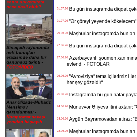
sonra universitetə
necə daxil olub?
Bu gün instaqramda diqqət çə
01.07.26
“Ər çörəyi yeyəndə kökələcəm“ 
01.07.26
Məşhurlar instaqramda bunları
29.06.26
Bu gün instaqramda diqqət çə
27.06.26
Binəqədi rayonunda
neft buruqları
ərazisində daha bir
Azərbaycanlı şoumen xanımına xə
27.06.26
qanunsuz tikinti -
evləndi - FOTOLAR
FOTO/VİDEO
“Avroviziya“ təmsilçilərimiz illər 
26.06.26
hər şey gözəldir“
İnstaqramda bu gün nələr payl
25.06.26
Anar Əlizadə-Mübariz
Münəvvər Əliyeva itini axtarır: 
Mənsimov
24.06.26
qarşıdurması -
Kompromat savaşı
Aygün Bayramovadan etiraz: “B
24.06.26
yenidən başlayıb
Məşhurlar instaqramda bunları
23.06.26