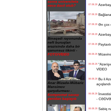
sonra universitetə
Azərbayc
07.08.26
necə daxil olub?
Bağlanan 
07.08.26
Ən çox ç
07.08.26
Azərbayc
07.08.26
Binəqədi rayonunda
neft buruqları
Paytaxtın
07.08.26
ərazisində daha bir
qanunsuz tikinti -
Müavinət 
FOTO/VİDEO
06.08.26
“Azərişıq
06.08.26
VİDEO
Bu il Azə
06.08.26
Anar Əlizadə-Mübariz
açıqlandı
Mənsimov
qarşıdurması -
İnvestisi
06.08.26
Kompromat savaşı
yenidən başlayıb
- CƏDV
Sabiq na
06.08.26