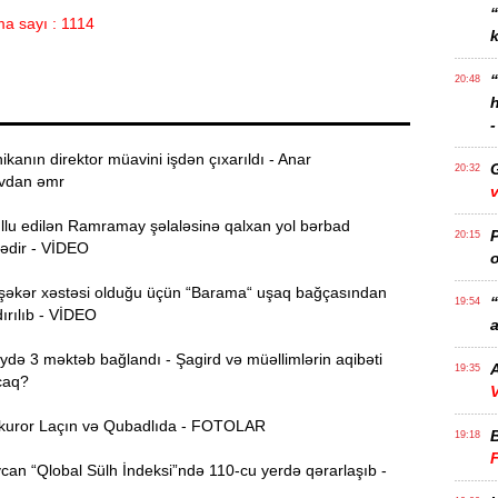
a sayı : 1114
k
20:48
-
ikanın direktor müavini işdən çıxarıldı - Anar
20:32
vdan əmr
v
ullu edilən Ramramay şəlaləsinə qalxan yol bərbad
P
20:15
dədir - VİDEO
o
şəkər xəstəsi olduğu üçün “Barama“ uşaq bağçasından
“
19:54
ırılıb - VİDEO
a
ə 3 məktəb bağlandı - Şagird və müəllimlərin aqibəti
A
19:35
caq?
V
uror Laçın və Qubadlıda - FOTOLAR
19:18
an “Qlobal Sülh İndeksi”ndə 110-cu yerdə qərarlaşıb -