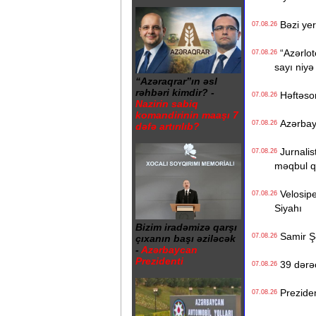
Bəzi yer
07.08.26
“Azərlote
07.08.26
sayı niyə
“Azəraqrar”ın əsl
rəhbəri kimdir? -
Həftəso
07.08.26
Nazirin sabiq
komandirinin maaşı 7
Azərbayc
07.08.26
dəfə artırılıb?
Jurnalist
07.08.26
məqbul q
Velosiped
07.08.26
Siyahı
Bizim iradəmizə qarşı
Samir Şər
07.08.26
çıxanın başı əziləcək
-
Azərbaycan
Prezidenti
39 dərəc
07.08.26
Prezident
07.08.26