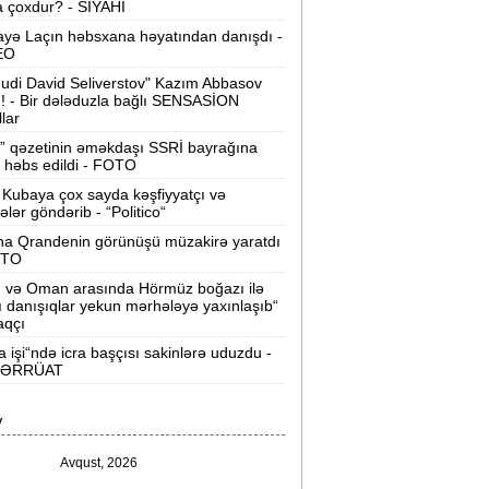
 çoxdur? - SİYAHI
Velosipedlər Azərbaycana hansı
yə Laçın həbsxana həyatından danışdı -
lkələrdən və neçəyə gətirilib -
Siyahı
EO
udi David Seliverstov" Kazım Abbasov
Pərvin Abıyeva son görünüşü diqqət
ı! - Bir dələduzla bağlı SENSASİON
llar
əkdi -
FOTOLAR
” qəzetinin əməkdaşı SSRİ bayrağına
Bakıda 70 min manatlıq naqil
 həbs edildi - FOTO
oğurlayan şəxs tutuldu -
VİDEO
Kubaya çox sayda kəşfiyyatçı və
tələr göndərib - “Politico“
amir Şərifova yeni vəzifə verildi -
na Qrandenin görünüşü müzakirə yaratdı
Prezident Sərəncam imzaladı
OTO
n və Oman arasında Hörmüz boğazı ilə
ovuzda qadın qətlə yetirildi -
Şübhəli
ı danışıqlar yekun mərhələyə yaxınlaşıb“
qardaşı oğludur
aqçı
a işi“ndə icra başçısı sakinlərə uduzdu -
9 dərəcə isti olacaq -
Sabaha olan
ƏRRÜAT
hava proqnozu
V
rezident bu səfirlərin yerini dəyişdi -
Sərəncam
Avqust, 2026