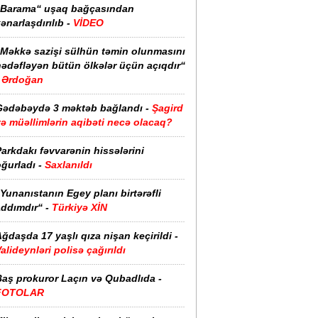
“Barama“ uşaq bağçasından
ənarlaşdırılıb -
VİDEO
“Məkkə sazişi sülhün təmin olunmasını
hədəfləyən bütün ölkələr üçün açıqdır“
Ərdoğan
Gədəbəydə 3 məktəb bağlandı -
Şagird
ə müəllimlərin aqibəti necə olacaq?
arkdakı fəvvarənin hissələrini
ğurladı -
Saxlanıldı
Yunanıstanın Egey planı birtərəfli
ddımdır“ -
Türkiyə XİN
ğdaşda 17 yaşlı qıza nişan keçirildi -
alideynləri polisə çağırıldı
Baş prokuror Laçın və Qubadlıda -
FOTOLAR