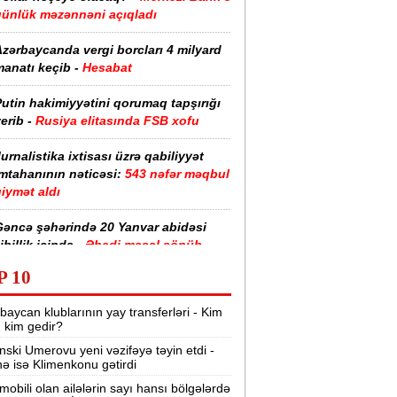
günlük məzənnəni açıqladı
zərbaycanda vergi borcları 4 milyard
anatı keçib -
Hesabat
utin hakimiyyətini qorumaq tapşırığı
erib -
Rusiya elitasında FSB xofu
urnalistika ixtisası üzrə qabiliyyət
imtahanının nəticəsi:
543 nəfər məqbul
iymət aldı
Gəncə şəhərində 20 Yanvar abidəsi
ibillik içində -
Əbədi məşəl sönüb
(VİDEO)
P 10
akistan, Səudiyyə Ərəbistanı və
baycan klublarının yay transferləri - Kim
ürkiyə saziş imzalayıb -
Birgə müdafiə
r, kim gedir?
haqqında
nski Umerovu yeni vəzifəyə təyin etdi -
nə isə Klimenkonu gətirdi
“Tarqovı”dakı yanğın məhdudlaşdırıldı
-
VİDEOLAR
mobili olan ailələrin sayı hansı bölgələrdə