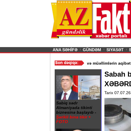
26
şın sürmürəm, saçımı
Previous
ANA SƏHİFƏ
GÜNDƏM
SIYASƏT
- Ərdoğan
/
Gədəbəydə 3 məktəb bağlandı - Şagird və müəllimlərin
Sabah b
XƏBƏR
Tarix 07.07.26
Sabiq sədr
Almaniyada tikinti
biznesinə başlayıb -
Şərikli bina tikir +
FOTO