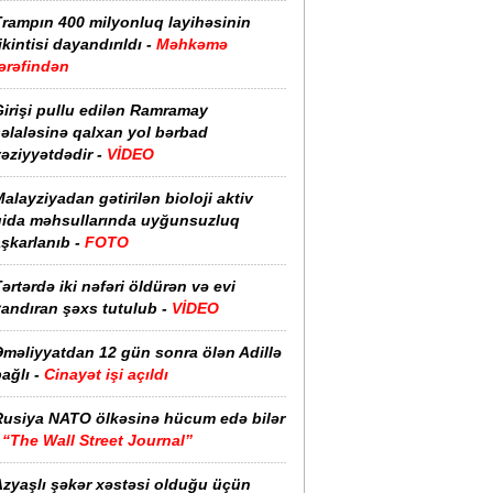
Trampın 400 milyonluq layihəsinin
ikintisi dayandırıldı -
Məhkəmə
ərəfindən
irişi pullu edilən Ramramay
əlaləsinə qalxan yol bərbad
əziyyətdədir -
VİDEO
alayziyadan gətirilən bioloji aktiv
qida məhsullarında uyğunsuzluq
şkarlanıb -
FOTO
ərtərdə iki nəfəri öldürən və evi
yandıran şəxs tutulub -
VİDEO
Əməliyyatdan 12 gün sonra ölən Adillə
ağlı -
Cinayət işi açıldı
Rusiya NATO ölkəsinə hücum edə bilər
-
“The Wall Street Journal”
Azyaşlı şəkər xəstəsi olduğu üçün