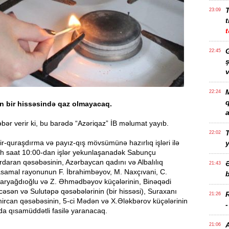
23:09
t
t
G
22:45
ş
v
M
22:24
n bir hissəsində qaz olmayacaq.
a
bər verir ki, bu barədə “Azəriqaz” İB məlumat yayıb.
T
22:02
təmir-quraşdırma və payız-qış mövsümünə hazırlıq işləri ilə
h saat 10:00-dan işlər yekunlaşanadək Sabunçu
daran qəsəbəsinin, Azərbaycan qadını və Albalılıq
21:43
Yasamal rayonunun F. İbrahimbəyov, M. Naxçıvani, C.
b
Qaryağdıoğlu və Z. Əhmədbəyov küçələrinin, Binəqədi
əsən və Sulutəpə qəsəbələrinin (bir hissəsi), Suraxanı
21:26
rcan qəsəbəsinin, 5-ci Mədən və X.Ələkbərov küçələrinin
da qısamüddətli fasilə yaranacaq.
21:06