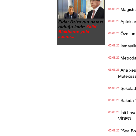
Magistrat
06.08.26
Apteklərd
Eldar Əzizovun narazı
06.08.26
olduğu kadr:
Xalid
Ələkbərov yola
Özəl univ
06.08.26
salınır...
İsmayıll
05.08.26
Metrodak
05.08.26
Ana xəstə
05.08.26
Mütəxəss
Şokolad 
05.08.26
Bakıda 1
05.08.26
İsti hava
05.08.26
VİDEO
“Sea Bree
05.08.26