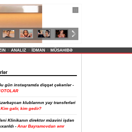
— 11 İyul 2026
ayevanın qısa ətəyi tənqid olundu -
ZIN
ANALIZ
İDMAN
MÜSAHIBƏ
rlər
Bu gün instaqramda diqqət çəkənlər -
FOTOLAR
zərbaycan klublarının yay transferləri
Kim gəlir, kim gedir?
eni Klinikanın direktor müavini işdən
ıxarıldı -
Anar Bayramovdan əmr