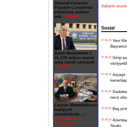
Deputat Cavanşir
Xəbərin oxunm
Feyziyev Londonda
milyonluq mülklər
alıb -
SİYAHI
Sosial
Yeni Klin
07.08.26
Bayramo
Saleh Məmmədov 1
ilə 176 milyon manat
Girişi p
07.08.26
artıq vəsait xərcləyib
vəziyyət
-
RƏSMİ
Azyaşlı 
07.08.26
kənarlaşd
Gədəbəyd
07.08.26
necə ola
Leysan Məmmədovun
Baş prok
07.08.26
fəaliyyəti
araşdırılacaq….-
Milyonlar necə
Azərbayc
07.08.26
xərclənir?
Siyahı