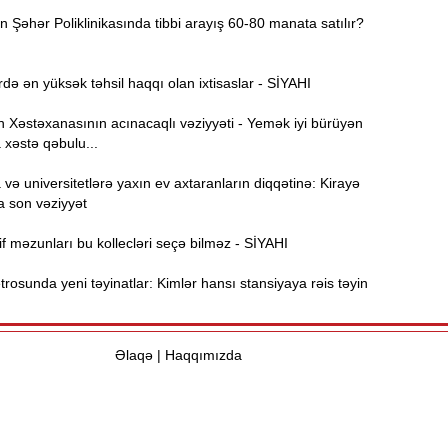
Şəhər Poliklinikasında tibbi arayış 60-80 manata satılır?
Ə
11:36
ə
də ən yüksək təhsil haqqı olan ixtisaslar - SİYAHI
A
11:19
Xəstəxanasının acınacaqlı vəziyyəti - Yemək iyi bürüyən
 xəstə qəbulu...
11:04
b
ə universitetlərə yaxın ev axtaranların diqqətinə: Kirayə
a son vəziyyət
10:50
h
f məzunları bu kollecləri seçə bilməz - SİYAHI
osunda yeni təyinatlar: Kimlər hansı stansiyaya rəis təyin
10:34
r
B
10:17
Əlaqə
|
Haqqımızda
n
P
10:02