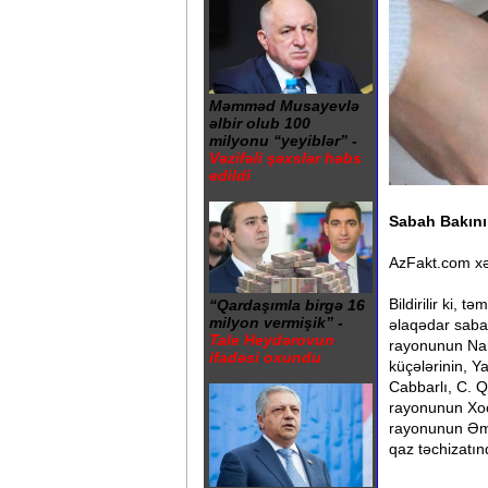
Məmməd Musayevlə
əlbir olub 100
milyonu “yeyiblər” -
Vəzifəli şəxslər həbs
edildi
Sabah Bakını
AzFakt.com xə
Bildirilir ki, 
“Qardaşımla birgə 16
milyon vermişik” -
əlaqədar saba
Tale Heydərovun
rayonunun Nar
ifadəsi oxundu
küçələrinin, 
Cabbarlı, C. 
rayonunun Xoc
rayonunun Əmi
qaz təchizatın