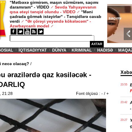
“Mətbəxə girmirəm, maşın sürmürəm, saçımı
daramıram“ - VİDEO
Sevda Yahyayevanın
/ MAQAZIN /
qısa ətəyi tənqid olundu - VİDEO
“Məni
çadrada görmək istəyirlər“ - Tənqidlərə cavab
Sevda Yahy
verdi
“Ər çörəyi yeyəndə kökələcəm“ -
VİDEO
Azərbaycanlı model
AXTAR
SOSIAL
İQTISADIYYAT
DÜNYA
KRIMINAL
HADISƏ
MAQA
 aqibəti necə olacaq?
/
Xəbə
u ərazilərdə qaz kəsiləcək -
DARLIQ
23:55
, 21:28
Font ölçüsü :
-
/
+
A
23:42
-
Y
23:27
ç