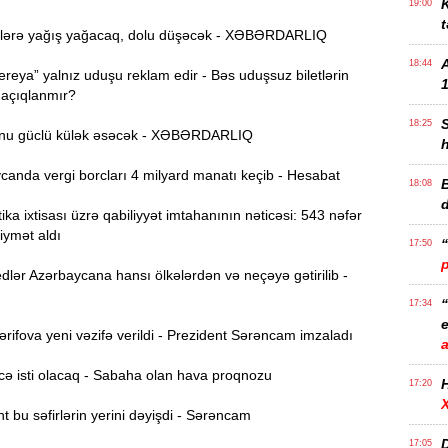
K
19:00
t
lərə yağış yağacaq, dolu düşəcək - XƏBƏRDARLIQ
18:44
reya” yalnız uduşu reklam edir - Bəs uduşsuz biletlərin
1
 açıqlanmır?
18:25
nu güclü külək əsəcək - XƏBƏRDARLIQ
anda vergi borcları 4 milyard manatı keçib - Hesabat
B
18:08
ika ixtisası üzrə qabiliyyət imtahanının nəticəsi: 543 nəfər
iymət aldı
17:50
lər Azərbaycana hansı ölkələrdən və neçəyə gətirilib -
17:34
e
ifova yeni vəzifə verildi - Prezident Sərəncam imzaladı
ə isti olacaq - Sabaha olan hava proqnozu
17:20
 bu səfirlərin yerini dəyişdi - Sərəncam
D
17:05