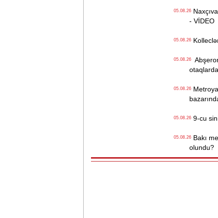
Naxçıvan 
05.08.26
- VİDEO
Kolleclər
05.08.26
Abşeron 
05.08.26
otaqlarda
Metroya v
05.08.26
bazarınd
9-cu sini
05.08.26
Bakı metr
05.08.26
olundu?