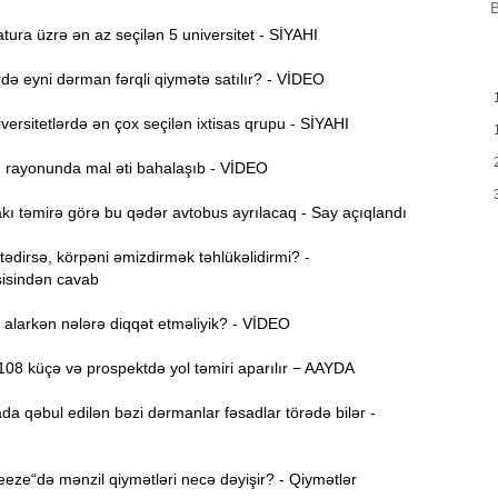
B
B
m
ura üzrə ən az seçilən 5 universitet - SİYAHI
a
ə eyni dərman fərqli qiymətə satılır? - VİDEO
M
13:08
P
ersitetlərdə ən çox seçilən ixtisas qrupu - SİYAHI
ı rayonunda mal əti bahalaşıb - VİDEO
İ
12:54
ı təmirə görə bu qədər avtobus ayrılacaq - Say açıqlandı
P
12:38
dirsə, körpəni əmizdirmək təhlükəlidirmi? -
p
isindən cavab
12:21
alarkən nələrə diqqət etməliyik? - VİDEO
p
S
08 küçə və prospektdə yol təmiri aparılır − AAYDA
12:06
da qəbul edilən bəzi dərmanlar fəsadlar törədə bilər -
-
11:52
ze“də mənzil qiymətləri necə dəyişir? - Qiymətlər
b