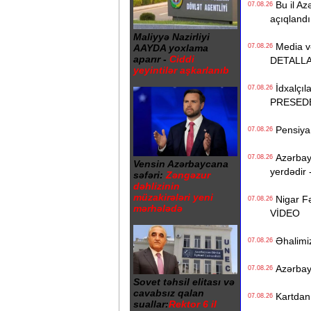
Bu il Azə
07.08.26
açıqlandı
Maliyyə Nazirliyi
Media və 
AAYDA yoxlama
07.08.26
aparır -
Ciddi
DETALL
yeyintilər aşkarlanıb
İdxalçıla
07.08.26
PRESED
Pensiya i
07.08.26
Azərbayc
07.08.26
Vensin Azərbaycana
yerdədir 
səfəri:
Zəngəzur
dəhlizinin
müzakirələri yeni
Nigar Fə
07.08.26
mərhələdə
VİDEO
Əhalimizi
07.08.26
Azərbayc
07.08.26
Sovet təhsil elitası və
cavabsız qalan
Kartdan i
07.08.26
suallar:
Rektor 6 il