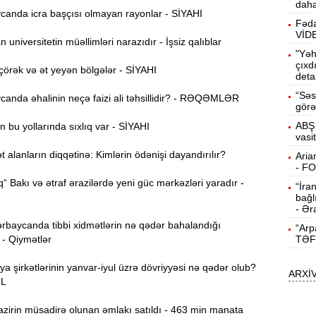
daha
anda icra başçısı olmayan rayonlar - SİYAHI
15:13
Fəda
ö
VİD
universitetin müəllimləri narazıdır - İşsiz qalıblar
"Yəh
14:59
çıxd
örək və ət yeyən bölgələr - SİYAHI
deta
ç
“Səs
anda əhalinin neçə faizi ali təhsillidir? - RƏQƏMLƏR
14:43
görə
ABŞ 
 bu yollarında sıxlıq var - SİYAHI
vasi
S
14:26
alanların diqqətinə: Kimlərin ödənişi dayandırılır?
Aria
- F
“ Bakı və ətraf ərazilərdə yeni güc mərkəzləri yaradır -
“İra
T
14:11
bağl
- Ər
rbaycanda tibbi xidmətlərin nə qədər bahalandığı
“Arp
3
13:56
 - Qiymətlər
TƏF
ya şirkətlərinin yanvar-iyul üzrə dövriyyəsi nə qədər olub?
ARXİ
P
13:40
ƏL
zirin müsadirə olunan əmlakı satıldı - 463 min manata
13:23