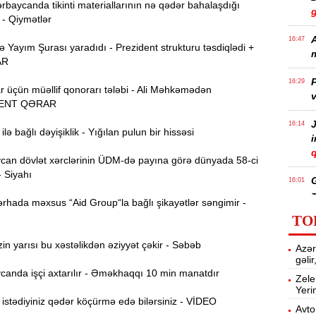
rbaycanda tikinti materiallarının nə qədər bahalaşdığı
 - Qiymətlər
A
16:47
Yayım Şurası yaradıdı - Prezident strukturu təsdiqlədi +
m
AR
P
16:29
r üçün müəllif qonorarı tələbi - Ali Məhkəmədən
v
ENT QƏRAR
J
16:14
lə bağlı dəyişiklik - Yığılan pulun bir hissəsi
q
an dövlət xərclərinin ÜDM-də payına görə dünyada 58-ci
- Siyahı
16:01
z
rhada məxsus “Aid Group“la bağlı şikayətlər səngimir -
TO
P
15:45
n yarısı bu xəstəlikdən əziyyət çəkir - Səbəb
Azər
T
gəli
anda işçi axtarılır - Əməkhaqqı 10 min manatdır
Zele
Yeri
15:28
stədiyiniz qədər köçürmə edə bilərsiniz - VİDEO
Avto