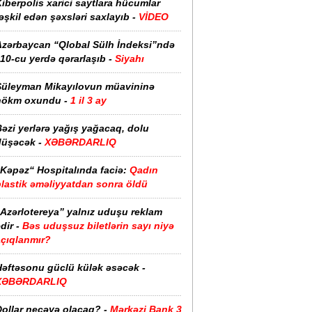
iberpolis xarici saytlara hücumlar
əşkil edən şəxsləri saxlayıb -
VİDEO
Azərbaycan “Qlobal Sülh İndeksi”ndə
10-cu yerdə qərarlaşıb -
Siyahı
Süleyman Mikayılovun müavininə
hökm oxundu -
1 il 3 ay
əzi yerlərə yağış yağacaq, dolu
düşəcək -
XƏBƏRDARLIQ
“Kəpəz“ Hospitalında faciə:
Qadın
plastik əməliyyatdan sonra öldü
“Azərlotereya” yalnız uduşu reklam
dir -
Bəs uduşsuz biletlərin sayı niyə
açıqlanmır?
Həftəsonu güclü külək əsəcək -
XƏBƏRDARLIQ
ollar neçəyə olacaq? -
Mərkəzi Bank 3