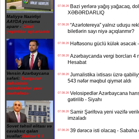
Bəzi yerlərə yağış yağacaq, do
07.08.26
XƏBƏRDARLIQ
Maliyyə Nazirliyi
AAYDA yoxlama
“Azərlotereya” yalnız uduşu rek
07.08.26
aparır -
Ciddi
biletlərin sayı niyə açıqlanmır?
yeyintilər aşkarlanıb
Həftəsonu güclü külək əsəcə
07.08.26
Azərbaycanda vergi borcları 4 m
07.08.26
Hesabat
Vensin Azərbaycana
Jurnalistika ixtisası üzrə qabiliy
07.08.26
səfəri:
Zəngəzur
543 nəfər məqbul qiymət aldı
dəhlizinin
müzakirələri yeni
Velosipedlər Azərbaycana hans
mərhələdə
07.08.26
gətirilib - Siyahı
Samir Şərifova yeni vəzifə veri
07.08.26
imzaladı
Sovet təhsil elitası və
39 dərəcə isti olacaq - Sabaha
cavabsız qalan
07.08.26
suallar:
Rektor 6 il