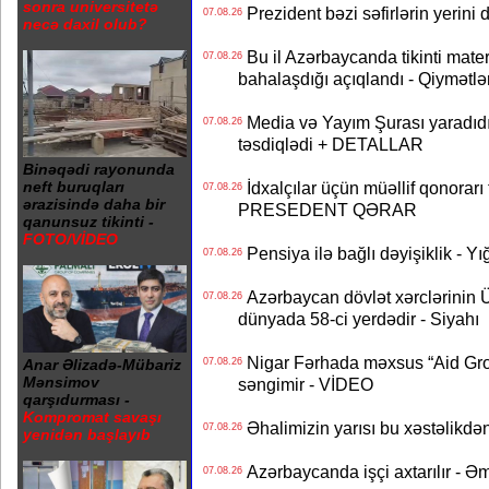
sonra universitetə
Prezident bəzi səfirlərin yeri
07.08.26
necə daxil olub?
Bu il Azərbaycanda tikinti mater
07.08.26
bahalaşdığı açıqlandı - Qiymətlə
Media və Yayım Şurası yaradıdı 
07.08.26
təsdiqlədi + DETALLAR
Binəqədi rayonunda
İdxalçılar üçün müəllif qonorarı
neft buruqları
07.08.26
ərazisində daha bir
PRESEDENT QƏRAR
qanunsuz tikinti -
FOTO/VİDEO
Pensiya ilə bağlı dəyişiklik - Yı
07.08.26
Azərbaycan dövlət xərclərinin
07.08.26
dünyada 58-ci yerdədir - Siyahı
Nigar Fərhada məxsus “Aid Grou
07.08.26
Anar Əlizadə-Mübariz
Mənsimov
səngimir - VİDEO
qarşıdurması -
Kompromat savaşı
Əhalimizin yarısı bu xəstəlikdən
07.08.26
yenidən başlayıb
Azərbaycanda işçi axtarılır - Ə
07.08.26