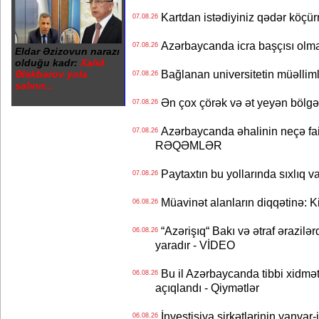
Kartdan istədiyiniz qədər köçür
07.08.26
Azərbaycanda icra başçısı olma
07.08.26
Eldar Əzizovun narazı
olduğu kadr:
Xalid
Bağlanan universitetin müəllimlər
Ələkbərov yola
07.08.26
salınır...
Ən çox çörək və ət yeyən bölgə
07.08.26
Azərbaycanda əhalinin neçə faizi 
07.08.26
RƏQƏMLƏR
Paytaxtın bu yollarında sıxlıq v
07.08.26
Müavinət alanların diqqətinə: Ki
06.08.26
“Azərişıq“ Bakı və ətraf ərazilə
06.08.26
yaradır - VİDEO
Bu il Azərbaycanda tibbi xidmət
06.08.26
açıqlandı - Qiymətlər
İnvestisiya şirkətlərinin yanvar-
06.08.26