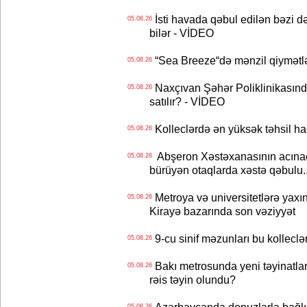
İsti havada qəbul edilən bəzi d
05.08.26
bilər - VİDEO
“Sea Breeze“də mənzil qiymətlər
05.08.26
Naxçıvan Şəhər Poliklinikasında
05.08.26
satılır? - VİDEO
Kolleclərdə ən yüksək təhsil haq
05.08.26
Abşeron Xəstəxanasının acınaca
05.08.26
bürüyən otaqlarda xəstə qəbulu..
Metroya və universitetlərə yaxın
05.08.26
Kirayə bazarında son vəziyyət
9-cu sinif məzunları bu kolleclə
05.08.26
Bakı metrosunda yeni təyinatlar
05.08.26
rəis təyin olundu?
05.08.26