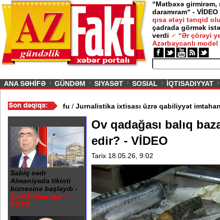
“Mətbəxə girmirəm,
daramıram“ - VİDEO
qısa ətəyi tənqid o
çadrada görmək istə
verdi
“Ər çörəyi 
Azərbaycanlı model
ious
ANA SƏHİFƏ
GÜNDƏM
SIYASƏT
SOSIAL
İQTISADIYYAT
- Rusiya elitasında FSB xofu
/
Jurnalistika ixtisası üzrə qabiliyyə
Ov qadağası balıq baza
edir? - VİDEO
Tarix 18.05.26, 9:02
Sabiq sədr
Almaniyada tikinti
biznesinə başlayıb -
Şərikli bina tikir +
FOTO