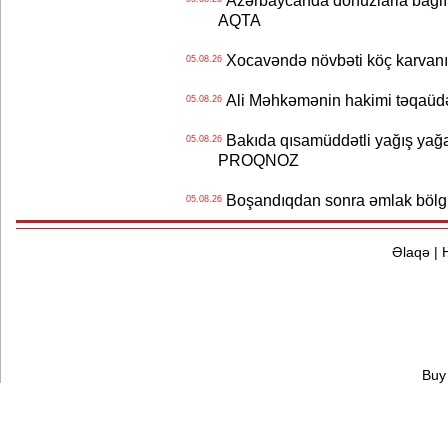
Azərbaycanda donuzlarla bağlı m
AQTA
Xocavəndə növbəti köç karvanı
05.08.26
Ali Məhkəmənin hakimi təqaüdə
05.08.26
Bakıda qısamüddətli yağış yağa
05.08.26
PROQNOZ
Boşandıqdan sonra əmlak bölgü
05.08.26
Əlaqə
|
Buy 