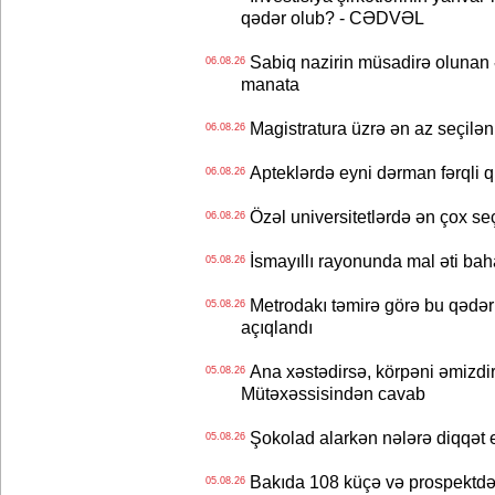
qədər olub? - CƏDVƏL
Sabiq nazirin müsadirə olunan ə
06.08.26
manata
Magistratura üzrə ən az seçilən 
06.08.26
Apteklərdə eyni dərman fərqli q
06.08.26
Özəl universitetlərdə ən çox seç
06.08.26
İsmayıllı rayonunda mal əti ba
05.08.26
Metrodakı təmirə görə bu qədər 
05.08.26
açıqlandı
Ana xəstədirsə, körpəni əmizdir
05.08.26
Mütəxəssisindən cavab
Şokolad alarkən nələrə diqqət 
05.08.26
Bakıda 108 küçə və prospektdə 
05.08.26