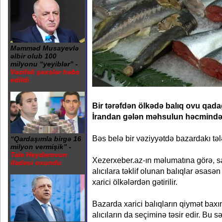
Məmməd Musayevlə
əlbir olub 100
milyonu “yeyiblər” -
Vəzifəli şəxslər həbs
edildi
Bir tərəfdən ölkədə balıq ovu qada
İrandan gələn məhsulun həcmində 
Bəs belə bir vəziyyətdə bazardakı təl
“Qardaşımla birgə 16
milyon vermişik” -
Tale Heydərovun
Xezerxeber.az-ın məlumatına görə, satıc
ifadəsi oxundu
alıcılara təklif olunan balıqlar əsasən
xarici ölkələrdən gətirilir.
Bazarda xarici balıqların qiymət bax
alıcıların da seçiminə təsir edir. Bu