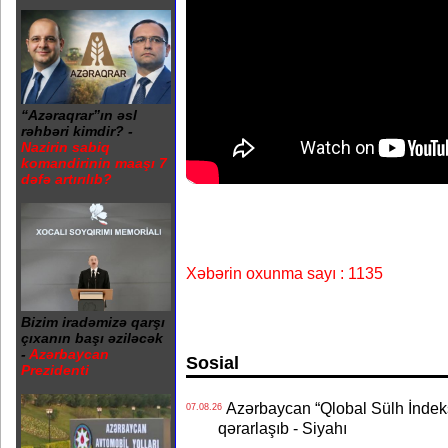
“Azəraqrar”ın əsl
rəhbəri kimdir? -
Nazirin sabiq
komandirinin maaşı 7
dəfə artırılıb?
Xəbərin oxunma sayı : 1135
Bizim iradəmizə qarşı
çıxanın başı əziləcək
-
Azərbaycan
Sosial
Prezidenti
Azərbaycan “Qlobal Sülh İndek
07.08.26
qərarlaşıb - Siyahı