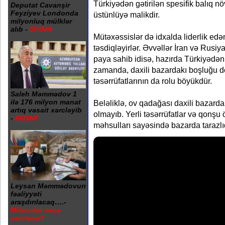
Türkiyədən gətirilən spesifik balıq nö
Deputat Cavanşir
Feyziyev Londonda
üstünlüyə malikdir.
milyonluq mülklər
alıb -
SİYAHI
Mütəxəssislər də idxalda liderlik edən
təsdiqləyirlər. Əvvəllər İran və Rusi
paya sahib idisə, hazırda Türkiyədən g
zamanda, daxili bazardakı boşluğu do
təsərrüfatlarının da rolu böyükdür.
Saleh Məmmədov 1
ilə 176 milyon manat
Beləliklə, ov qadağası daxili bazarda
artıq vəsait xərcləyib
olmayıb. Yerli təsərrüfatlar və qonşu
-
RƏSMİ
məhsulları sayəsində bazarda tarazlı
Leysan Məmmədovun
fəaliyyəti
araşdırılacaq….-
Milyonlar necə
xərclənir?