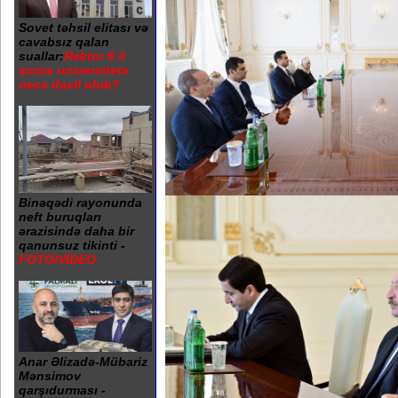
Sovet təhsil elitası və
cavabsız qalan
suallar:
Rektor 6 il
sonra universitetə
necə daxil olub?
Binəqədi rayonunda
neft buruqları
ərazisində daha bir
qanunsuz tikinti -
FOTO/VİDEO
Anar Əlizadə-Mübariz
Mənsimov
qarşıdurması -