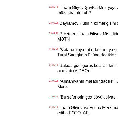
İlham Əliyev Şavkat Mirziyoyevə
24.07.26
müzakirə olunub?
Bayramov Putinin köməkçisini 
23.07.26
Prezident İlham Əliyev Misir lid
23.07.26
MƏTN
“Vətənə xəyanət edənlərə yazığı
21.07.26
Tural Sadıqlının üzünə dediklər
Bakıda gizli görüş keçirən kimlər
21.07.26
açıqladı (VİDEO)
“Almaniyanın marağındadır ki, C
21.07.26
Merts
“Bu səfərlərin çox böyük siyasi m
21.07.26
İlham Əliyev və Fridrix Merz mə
21.07.26
edib - FOTOLAR