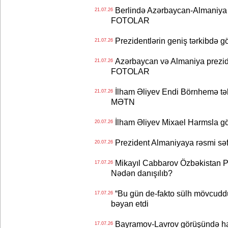
Berlində Azərbaycan-Almaniya s
21.07.26
FOTOLAR
Prezidentlərin geniş tərkibdə 
21.07.26
Azərbaycan və Almaniya preziden
21.07.26
FOTOLAR
İlham Əliyev Endi Börnhemə təb
21.07.26
MƏTN
İlham Əliyev Mixael Harmsla 
20.07.26
Prezident Almaniyaya rəsmi sə
20.07.26
Mikayıl Cabbarov Özbəkistan Pre
17.07.26
Nədən danışılıb?
“Bu gün de-fakto sülh mövcuddu
17.07.26
bəyan etdi
Bayramov-Lavrov görüşündə ha
17.07.26