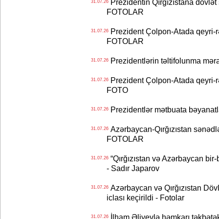
Prezidentin Qırğızıstana dövlət s
31.07.26
FOTOLAR
Prezident Çolpon-Atada qeyri-rə
31.07.26
FOTOLAR
Prezidentlərin təltifolunma mər
31.07.26
Prezident Çolpon-Atada qeyri-rə
31.07.26
FOTO
Prezidentlər mətbuata bəyanatl
31.07.26
Azərbaycan-Qırğızıstan sənədlər
31.07.26
FOTOLAR
“Qırğızıstan və Azərbaycan bir-bi
31.07.26
- Sadır Japarov
Azərbaycan və Qırğızıstan Dövlə
31.07.26
iclası keçirildi - Fotolar
İlham Əliyevlə həmkarı təkbət
31.07.26