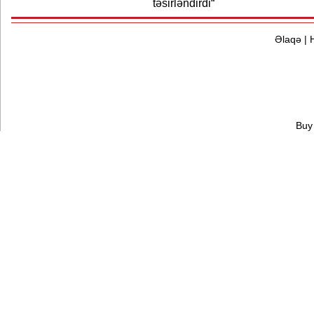
təsirləndirdi“
Əlaqə
|
Buy 