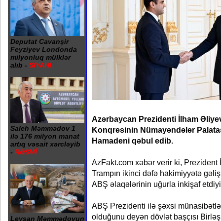
Deputat Cavanşir
Feyziyev Londonda
milyonluq mülklər
alıb -
SİYAHI
Azərbaycan Prezidenti İlham Əliy
Saleh Məmmədov 1
Konqresinin Nümayəndələr Palata
ilə 176 milyon manat
Hamadeni qəbul edib.
artıq vəsait xərcləyib
-
RƏSMİ
AzFakt.com xəbər verir ki, Prezident
Trampın ikinci dəfə hakimiyyətə gəl
ABŞ əlaqələrinin uğurla inkişaf etdiyi
ABŞ Prezidenti ilə şəxsi münasibətl
olduğunu deyən dövlət başçısı Birləşm
Leysan Məmmədovun