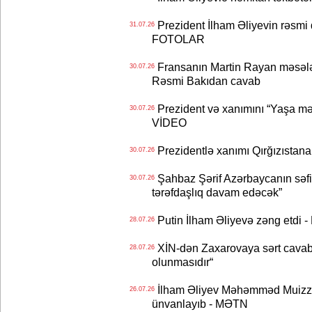
Prezident İlham Əliyevin rəsmi 
31.07.26
FOTOLAR
Fransanın Martin Rayan məsələs
30.07.26
Rəsmi Bakıdan cavab
Prezident və xanımını “Yaşa mən
30.07.26
VİDEO
Prezidentlə xanımı Qırğızıstana
30.07.26
Şahbaz Şərif Azərbaycanın səfirin
30.07.26
tərəfdaşlıq davam edəcək”
Putin İlham Əliyevə zəng etdi -
28.07.26
XİN-dən Zaxarovaya sərt cavab: “
28.07.26
olunmasıdır“
İlham Əliyev Məhəmməd Muizzu
26.07.26
ünvanlayıb - MƏTN