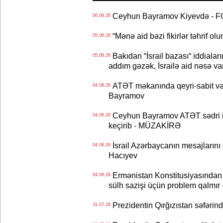
Ceyhun Bayramov Kiyevdə - 
06.08.26
“Mənə aid bəzi fikirlər təhrif ol
05.08.26
Bakıdan “İsrail bazası“ iddialar
05.08.26
addım gəzək, İsrailə aid nəsə va
ATƏT məkanında qeyri-sabit və
04.08.26
Bayramov
Ceyhun Bayramov ATƏT sədri il
04.08.26
keçirib - MÜZAKİRƏ
İsrail Azərbaycanın mesajlarını 
04.08.26
Hacıyev
Ermənistan Konstitusiyasından ər
04.08.26
sülh sazişi üçün problem qalmır
Prezidentin Qırğızıstan səfərin
31.07.26