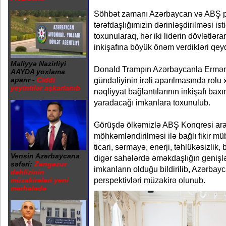
Söhbət zamanı Azərbaycan və ABŞ pre
tərəfdaşlığımızın dərinləşdirilməsi is
toxunularaq, hər iki liderin dövlətlər
inkişafına böyük önəm verdikləri qey
Maliyyə Nazirliyi
Donald Trampın Azərbaycanla Erməni
AAYDA yoxlama
gündəliyinin irəli aparılmasında rolu 
aparır -
Ciddi
yeyintilər aşkarlanıb
nəqliyyat bağlantılarının inkişafı ba
yaradacağı imkanlara toxunulub.
Görüşdə ölkəmizlə ABŞ Konqresi ara
möhkəmləndirilməsi ilə bağlı fikir müba
ticari, sərmayə, enerji, təhlükəsizlik,
Vensin Azərbaycana
digər sahələrdə əməkdaşlığın genişl
səfəri:
Zəngəzur
imkanların olduğu bildirilib, Azərbay
dəhlizinin
perspektivləri müzakirə olunub.
müzakirələri yeni
mərhələdə