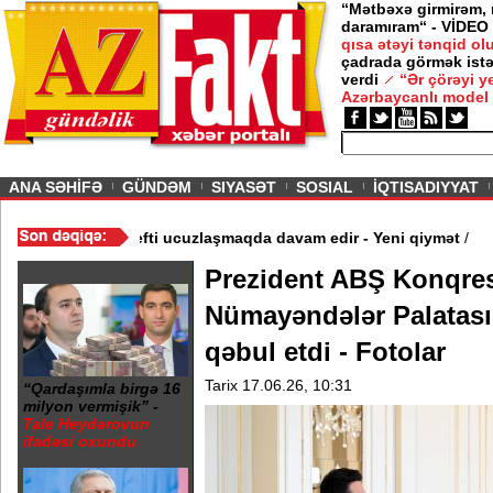
“Mətbəxə girmirəm,
daramıram“ - VİDEO
qısa ətəyi tənqid o
çadrada görmək istə
verdi
“Ər çörəyi 
Azərbaycanlı model
ious
ANA SƏHİFƏ
GÜNDƏM
SIYASƏT
SOSIAL
İQTISADIYYAT
dırıldı - Video
/
Azərbaycan nefti ucuzlaşmaqda davam edir - Yeni
Prezident ABŞ Konqre
Nümayəndələr Palatas
qəbul etdi - Fotolar
Tarix 17.06.26, 10:31
“Qardaşımla birgə 16
milyon vermişik” -
Tale Heydərovun
ifadəsi oxundu