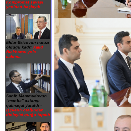
Kompromat savaşı
yenidən başlayıb
Eldar Əzizovun narazı
olduğu kadr:
Xalid
Ələkbərov yola
salınır...
Sahib Məmmədovun
“mənbə” axtarışı
qalmaqal yaratdı -
İşçilərin otağından
dinləyici qurğu tapılıb