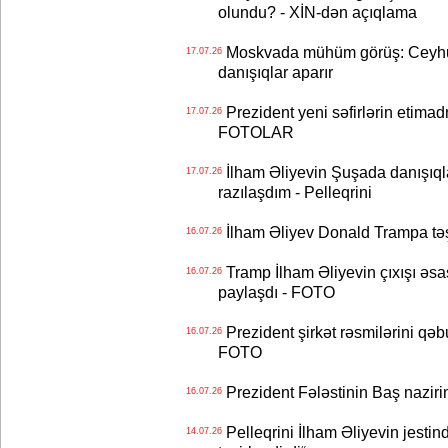
olundu? - XİN-dən açıqlama
Moskvada mühüm görüş: Ceyhu
17.07.26
danışıqlar aparır
Prezident yeni səfirlərin etimad
17.07.26
FOTOLAR
İlham Əliyevin Şuşada danışıqlar
17.07.26
razılaşdım - Pelleqrini
İlham Əliyev Donald Trampa tə
16.07.26
Tramp İlham Əliyevin çıxışı əsa
16.07.26
paylaşdı - FOTO
Prezident şirkət rəsmilərini q
16.07.26
FOTO
Prezident Fələstinin Baş nazir
16.07.26
Pelleqrini İlham Əliyevin jestin
14.07.26