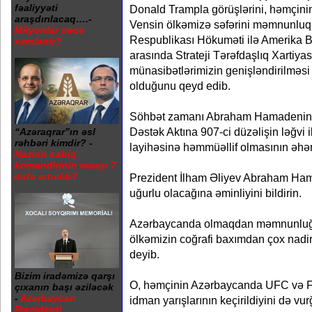
fəaliyyəti
Donald Trampla görüşlərini, həmçinin
araşdırılacaq….-
Vensin ölkəmizə səfərini məmnunluql
Milyonlar necə
Respublikası Hökuməti ilə Amerika B
xərclənir?
arasında Strateji Tərəfdaşlıq Xartiya
münasibətlərimizin genişləndirilməsi 
olduğunu qeyd edib.
Söhbət zamanı Abraham Hamadenin
Dəstək Aktına 907-ci düzəlişin ləğvi i
“Azəraqrar”ın əsl
rəhbəri kimdir? -
layihəsinə həmmüəllif olmasının əhə
Nazirin sabiq
komandirinin maaşı 7
dəfə artırılıb?
Prezident İlham Əliyev Abraham Ham
uğurlu olacağına əminliyini bildirin.
Azərbaycanda olmaqdan məmnunluğ
ölkəmizin coğrafi baxımdan çox nadir
deyib.
Bizim iradəmizə qarşı
O, həmçinin Azərbaycanda UFC və F
çıxanın başı əziləcək
-
Azərbaycan
idman yarışlarının keçirildiyini də vur
Prezidenti