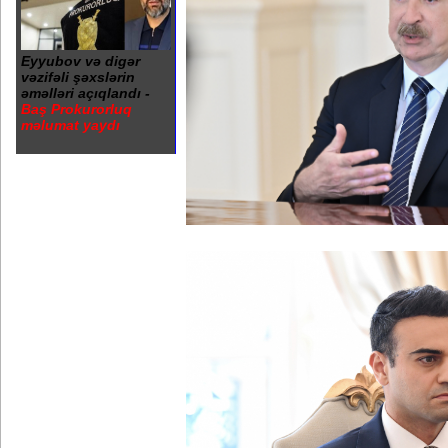
Eyyubov və digər
vəzifəli şəxslərin
əməlləri açıqlandı -
Baş Prokurorluq
məlumat yaydı