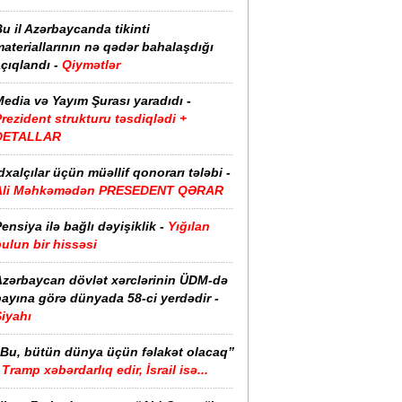
u il Azərbaycanda tikinti
ateriallarının nə qədər bahalaşdığı
çıqlandı -
Qiymətlər
edia və Yayım Şurası yaradıdı -
rezident strukturu təsdiqlədi +
DETALLAR
dxalçılar üçün müəllif qonorarı tələbi -
Ali Məhkəmədən PRESEDENT QƏRAR
ensiya ilə bağlı dəyişiklik -
Yığılan
ulun bir hissəsi
Azərbaycan dövlət xərclərinin ÜDM-də
ayına görə dünyada 58-ci yerdədir -
iyahı
“Bu, bütün dünya üçün fəlakət olacaq”
Tramp xəbərdarlıq edir, İsrail isə...