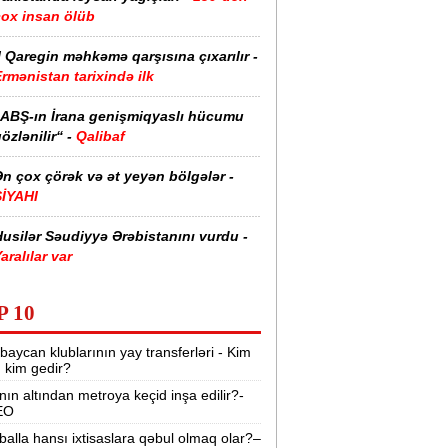
çox insan ölüb
I Qaregin məhkəmə qarşısına çıxarılır -
rmənistan tarixində ilk
“ABŞ-ın İrana genişmiqyaslı hücumu
özlənilir“ -
Qalibaf
n çox çörək və ət yeyən bölgələr -
SİYAHI
usilər Səudiyyə Ərəbistanını vurdu -
aralılar var
zərbaycanda əhalinin neçə faizi ali
P 10
əhsillidir? -
RƏQƏMLƏR
baycan klublarının yay transferləri - Kim
aytaxtın bu yollarında sıxlıq var -
r, kim gedir?
SİYAHI
nın altından metroya keçid inşa edilir?-
EO
rmənistan suriyalı ermənilərə pasport
erir -
81 min dollar ayırıb
balla hansı ixtisaslara qəbul olmaq olar?–