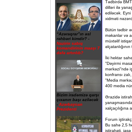
Tədbirdə BMT-ni
dilləri ilə ya
ediləcək. Eyni 
xidməti nəzərd
Bütün tədbir ə
“Azəraqrar”ın əsl
məkanlar və aç
rəhbəri kimdir? -
müxtəlif isti
Nazirin sabiq
əlçatanlığının
komandirinin maaşı 7
dəfə artırılıb?
İki hektar sah
"Dəyirmi masa"
mərkəzi"ndə iş
konfransı zalı
"Media mərkəz
400 media nüm
Bizim iradəmizə qarşı
Ərazidə istira
çıxanın başı əziləcək
yanaşmasında 
-
Azərbaycan
xalçaçılığına a
Prezidenti
Forum iştirakç
Bu sahə 2,5 hek
istirahəti, ia