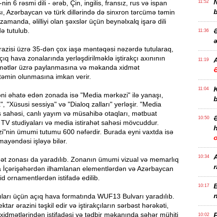
n 6 rəsmi dili - ərəb, Çin, ingilis, fransız, rus və ispan
11:52
b
naşı, Azərbaycan və türk dillərində də sinxron tərcümə təmin
zamanda, əlilliyi olan şəxslər üçün beynəlxalq işarə dili
ə tutulub.
Ə
11:36
ə
razisi üzrə 35-dən çox iaşə məntəqəsi nəzərdə tutularaq,
ıq hava zonalarında yerləşdirilməklə iştirakçı axınının
A
11:19
qamətlər üzrə paylanmasına və məkanda xidmət
 təmin olunmasına imkan verir.
11:04
əni əhatə edən zonada isə "Media mərkəzi" ilə yanaşı,
b
, "Xüsusi sessiya" və "Dialoq zalları" yerləşir. "Media
 sahəsi, canlı yayım və müsahibə otaqları, mətbuat
10:50
, TV studiyaları və media istirahət sahəsi mövcuddur.
h
i"nin ümumi tutumu 600 nəfərdir. Burada eyni vaxtda isə
ayəndəsi işləyə bilər.
10:34
hət zonası da yaradılıb. Zonanın ümumi vizual və memarlıq
r
İçərişəhərdən ilhamlanan elementlərdən və Azərbaycan
id ornamentlərdən istifadə edilib.
B
10:17
n
ıları üçün açıq hava formatında WUF13 Bulvarı yaradılıb.
tar ərazini təşkil edir və iştirakçıların sərbəst hərəkəti,
şə xidmətlərindən istifadəsi və tədbir məkanında şəhər mühiti
P
10:02