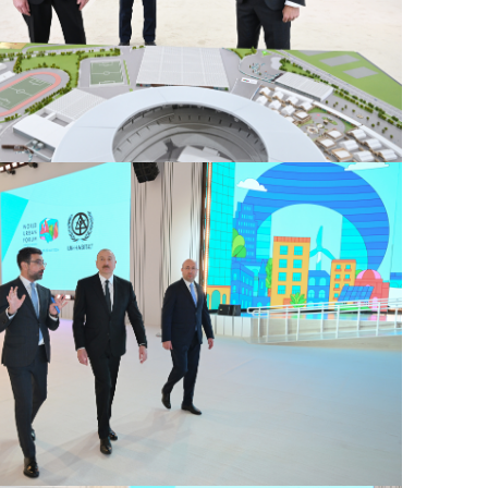
i
23:55
p
“
23:47
k
S
23:39
k
23:24
T
23:04
22:45
İ
22:27