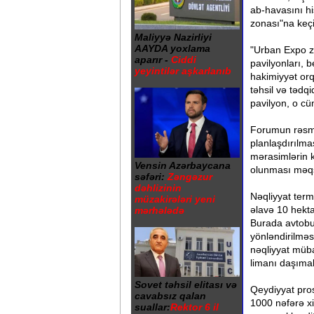
ab-havasını hi
zonası"na keçi
Maliyyə Nazirliyi
AAYDA yoxlama
"Urban Expo zo
aparır -
Ciddi
pavilyonları, b
yeyintilər aşkarlanıb
hakimiyyət orqa
təhsil və tədq
pavilyon, o cü
Forumun rəsm
planlaşdırılm
mərasimlərin k
Vensin Azərbaycana
olunması məqsə
səfəri:
Zəngəzur
dəhlizinin
Nəqliyyat term
müzakirələri yeni
əlavə 10 hekta
mərhələdə
Burada avtobus
yönləndirilməs
nəqliyyat müba
limanı daşımal
Sovet təhsil elitası və
Qeydiyyat pro
cavabsız qalan
1000 nəfərə xi
suallar:
Rektor 6 il