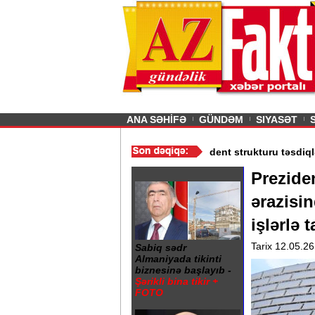
26
şın sürmürəm, saçımı
Previous
ANA SƏHİFƏ
GÜNDƏM
SIYASƏT
qlandı - Qiymətlər
/
Media və Yayım Şurası yaradıdı - Prezident st
Prezide
ərazisi
işlərlə
Tarix 12.05.26
Sabiq sədr
Almaniyada tikinti
biznesinə başlayıb -
Şərikli bina tikir +
FOTO