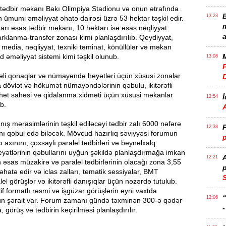
 tədbir məkanı Bakı Olimpiya Stadionu və onun ətrafında
B
13:23
n ümumi əməliyyat əhatə dairəsi üzrə 53 hektar təşkil edir.
m
rı əsas tədbir məkanı, 10 hektarı isə əsas nəqliyyat
a
arklanma-transfer zonası kimi planlaşdırılıb. Qeydiyyat,
, media, nəqliyyat, texniki təminat, könüllülər və məkan
d əməliyyat sistemi kimi təşkil olunub.
M
13:08
P
əli qonaqlar və nümayəndə heyətləri üçün xüsusi zonalar
a dövlət və hökumət nümayəndələrinin qəbulu, ikitərəfli
rahət sahəsi və qidalanma xidməti üçün xüsusi məkanlar
İ
12:54
b.
anış mərasimlərinin təşkil ediləcəyi tədbir zalı 6000 nəfərə
P
12:38
ını qəbul edə biləcək. Mövcud hazırlıq səviyyəsi forumun
p
ı axınını, çoxsaylı paralel tədbirləri və beynəlxalq
ətlərinin qəbullarını uyğun şəkildə planlaşdırmağa imkan
12:21
 əsas müzakirə və paralel tədbirlərinin olacağı zona 3,55
p
əhatə edir və iclas zalları, tematik sessiyalar, BMT
S
alel görüşlər və ikitərəfli danışıqlar üçün nəzərdə tutulub.
f formatlı rəsmi və işgüzar görüşlərin eyni vaxtda
12:06
çün şərait var. Forum zamanı gündə təxminən 300-ə qədər
-
, görüş və tədbirin keçirilməsi planlaşdırılır.