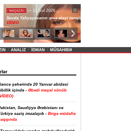
— 11 İyul 2026
ayevanın qısa ətəyi tənqid olundu -
ZIN
ANALIZ
İDMAN
MÜSAHIBƏ
rlər
Gəncə şəhərində 20 Yanvar abidəsi
ibillik içində -
Əbədi məşəl sönüb
(VİDEO)
akistan, Səudiyyə Ərəbistanı və
ürkiyə saziş imzalayıb -
Birgə müdafiə
haqqında