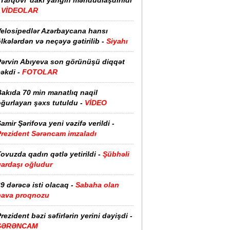
“Tarqovı”dakı yanğın məhdudlaşdırıldı
-
VİDEOLAR
Velosipedlər Azərbaycana hansı
lkələrdən və neçəyə gətirilib -
Siyahı
Pərvin Abıyeva son görünüşü diqqət
əkdi -
FOTOLAR
Bakıda 70 min manatlıq naqil
oğurlayan şəxs tutuldu -
VİDEO
amir Şərifova yeni vəzifə verildi -
Prezident Sərəncam imzaladı
ovuzda qadın qətlə yetirildi -
Şübhəli
qardaşı oğludur
9 dərəcə isti olacaq -
Sabaha olan
hava proqnozu
rezident bəzi səfirlərin yerini dəyişdi -
SƏRƏNCAM