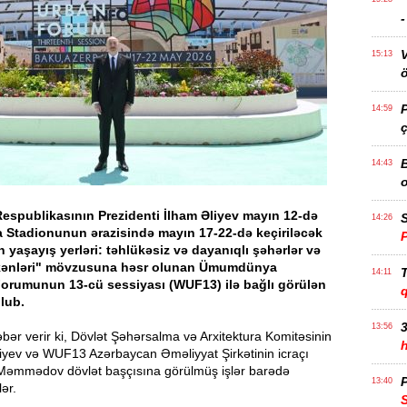
15:13
ö
14:59
ç
14:43
espublikasının Prezidenti İlham Əliyev mayın 12-də
S
14:26
a Stadionunun ərazisində mayın 17-22-də keçiriləcək
 yaşayış yerləri: təhlükəsiz və dayanıqlı şəhərlər və
kənləri" mövzusuna həsr olunan Ümumdünya
T
14:11
orumunun 13-cü sessiyası (WUF13) ilə bağlı görülən
olub.
3
13:56
ər verir ki, Dövlət Şəhərsalma və Arxitektura Komitəsinin
liyev və WUF13 Azərbaycan Əməliyyat Şirkətinin icraçı
l Məmmədov dövlət başçısına görülmüş işlər barədə
P
13:40
ər.