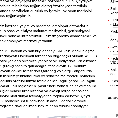
tasiya və qeydiyyat masaları nəzərdə tutulub. Qeydiyyat
SİY
tədbirin tələblərinə uyğun olaraq Azərbaycan tərəfinin
12:40
Zele
ndası tərəfindən qurulub və iştirakçı axınının mərhələli
Yeri
na uyğunlaşdırılıb.
El N
12:24
- Ek
əsiz internet, yayım və rəqəmsal əməliyyat ehtiyaclarını
ö
çün əsas və ehtiyat məlumat mərkəzləri, genişmiqyaslı
Prok
etdi
 daxili şəbəkə infrastrukturu, simsiz şəbəkə avadanlıqları və
“
12:06
ödəy
yəcək əməliyyat mərkəzi yaradılıb.
g
Avto
raq ki, Bakının ev sahibliyi edəcəyi BMT-nin Məskunlaşma
daha
B
11:49
zərbaycan Hökuməti tərəfindən birgə təşkil olunan WUF13
Fəda
q
ətini yenidən ölkəmizə yönəldəcək. İndiyədək 178 ölkədən
VİD
iştirakçı tədbirə qatılacağını təsdiqləyib. Bu mühüm
Bakı
baycan dövləti tərəfindən Qarabağ və Şərqi Zəngəzurda
qətl
lən misilsiz yenidənqurma və şəhərsalma modeli, həmçinin
İ
11:34
dilmiş ərazilərimizdə tətbiq edilən "ağıllı şəhər" və "ağıllı
“Səs
ü
görə
yaları, bu regionların "yaşıl enerji zonası"na çevrilməsi ilə
 işlər müasir urbanizasiya və ekoloji bərpa sahəsində
nələr kimi dünya ictimaiyyətinə təqdim ediləcək. Qeyd
11:20
ARXİ
, həmçinin WUF tarixində ilk dəfə Liderlər Sammiti
s
roqrama daxil edilməsi baxımından xüsusi əhəmiyyət
M
11:04
B