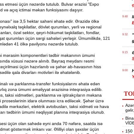
ss etməsi üçün nəzərdə tutulub. Bulvar ərazisi "Expo
d və açıq ictimai məkan funksiyasını daşıyır.
I
9:48
nası" isə 3,5 hektar sahəni əhatə edir. Ərazidə ölkə
E
eynəlxalq təşkilatlar, dövlət qurumları, yerli və regional
nları, özəl sektor, qeyri-hökumət təşkilatları, fondlar,
9:32
iqat qurumları üçün sərgi sahələri yerləşir. Ümumilikdə, 121
g
mlədən 41 ölkə pavilyonu nəzərdə tutulub.
Ə
9:15
i mərasim komponentləri tədbir məkanının ümumi
asında xüsusi nəzərə alınıb. Bayraq meydanı rəsmi
eçirilməsi üçün hazırlanıb və şəhər ab-havasının hiss
H
9:00
dilə qala divarları motivləri ilə əhatələnib.
Y
inalı və parklanma-transfer funksiyalarını əhatə edən
A
8:46
rlıq zona ümumi əməliyyat ərazisinə inteqrasiya edilib.
TO
t
, taksi xidmətləri, parklanma və iştirakçıların məkana
i proseslərinin idarə olunması icra ediləcək. Şəhər üzrə
Azər
dilə mərkəzləri, elektrik avtobusları, taksi xidməti və hava
P
8:30
gəli
arı tədbirin ümumi nəqliyyat planına inteqrasiya olunub.
Bina
VİD
sesi üçün olan sahədə eyni anda 70 nəfərə, saatda isə
E
12:55
dmət göstərmək imkanı var. Əlilliyi olan şəxslər üçün
v
150 