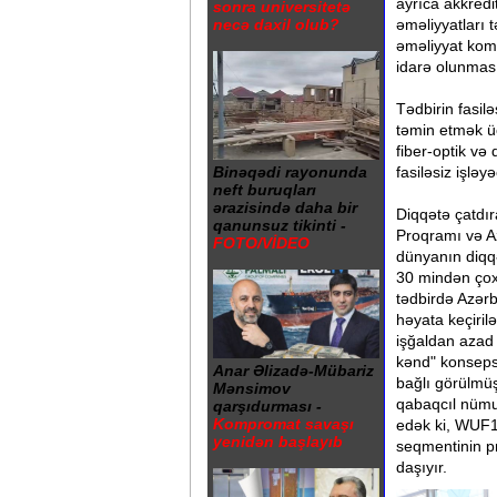
ayrıca akkredi
sonra universitetə
necə daxil olub?
əməliyyatları 
əməliyyat koma
idarə olunması
Tədbirin fasil
təmin etmək ü
fiber-optik və
fasiləsiz işlə
Binəqədi rayonunda
neft buruqları
ərazisində daha bir
Diqqətə çatdı
qanunsuz tikinti -
Proqramı və A
FOTO/VİDEO
dünyanın diqq
30 mindən çox 
tədbirdə Azər
həyata keçiri
işğaldan azad e
kənd" konsepsi
Anar Əlizadə-Mübariz
bağlı görülmüş
Mənsimov
qabaqcıl nümu
qarşıdurması -
Kompromat savaşı
edək ki, WUF13
yenidən başlayıb
seqmentinin p
daşıyır.