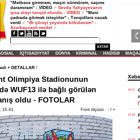
“Mətbəxə girmirəm, maşın sürmürəm, saçımı
daramıram“ - VİDEO
Sevda Yahyayevanın
/ MAQAZIN /
qısa ətəyi tənqid olundu - VİDEO
“Məni
çadrada görmək istəyirlər“ - Tənqidlərə cavab
Sevda Yahy
verdi
“Ər çörəyi yeyəndə kökələcəm“ -
VİDEO
Azərbaycanlı model
AXTAR
SOSIAL
İQTISADIYYAT
DÜNYA
KRIMINAL
HADISƏ
MAQA
rukturu təsdiqlədi + DETALLAR
/
Xəbə
nt Olimpiya Stadionunun
ndə WUF13 ilə bağlı görülən
16:01
z
 tanış oldu - FOTOLAR
, 15:41
Font ölçüsü :
-
/
+
P
15:45
T
15:28