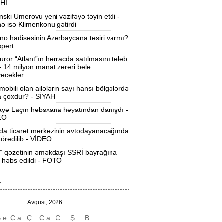
AHI
David Seliverstov ölkədən qaçdı -
YENİ
nski Umerovu yeni vəzifəyə təyin etdi -
İDDİALAR
nə isə Klimenkonu gətirdi
ino hadisəsinin Azərbaycana təsiri varmı?
Müavinət alanların diqqətinə:
Kimlərin
spert
dənişi dayandırılır?
uror “Atlant”ın hərracda satılmasını tələb
 - 14 milyon manat zərəri belə
Azərişıq“ Bakı və ətraf ərazilərdə yeni
əcəklər
üc mərkəzləri yaradır -
VİDEO
mobili olan ailələrin sayı hansı bölgələrdə
 çoxdur? - SİYAHI
u il Azərbaycanda tibbi xidmətlərin nə
yə Laçın həbsxana həyatından danışdı -
ədər bahalandığı açıqlandı -
EO
Qiymətlər
da ticarət mərkəzinin avtodayanacağında
 törədilib - VİDEO
nvestisiya şirkətlərinin yanvar-iyul
” qəzetinin əməkdaşı SSRİ bayrağına
zrə dövriyyəsi nə qədər olub? -
 həbs edildi - FOTO
CƏDVƏL
Sabiq nazirin müsadirə olunan əmlakı
V
atıldı -
463 min manata
Avqust, 2026
agistratura üzrə ən az seçilən 5
.e
Ç.a
Ç.
C.a
C.
Ş.
B.