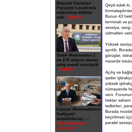
Deputat Cavanşir
Qeyd edək ki,
Feyziyev Londonda
formalaşdırıla
milyonluq mülklər
Bunun 43 hekta
alıb -
SİYAHI
terminalı və p
sessiya, sərgi
xidmətləri vahi
Yüksək səviyy
ayrılıb. Burad
Saleh Məmmədov 1
görüşlər, isti
ilə 176 milyon manat
nəzərdə tutulu
artıq vəsait xərcləyib
-
RƏSMİ
Açılış və bağl
qədər iştirakç
yüksək iştirakç
nümayəndə hey
verir. Forumun
hektar sahəni 
tədbirləri, par
Leysan Məmmədovun
Burada müxtəli
fəaliyyəti
keçirilməsi ü
araşdırılacaq….-
paralel sessiya
Milyonlar necə
xərclənir?