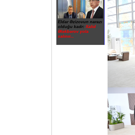
Eldar Əzizovun narazı
olduğu kadr:
Xalid
Ələkbərov yola
salınır...