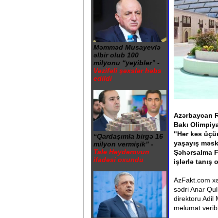
Məmməd Musayevlə
əlbir olub 100
milyonu “yeyiblər” -
Vəzifəli şəxslər həbs
edildi
Azərbaycan R
Bakı Olimpiy
"Hər kəs üçün
“Qardaşımla birgə 16
yaşayış məs
milyon vermişik” -
Tale Heydərovun
Şəhərsalma F
ifadəsi oxundu
işlərlə tanış 
AzFakt.com xəb
sədri Anar Qu
direktoru Adi
məlumat veribl