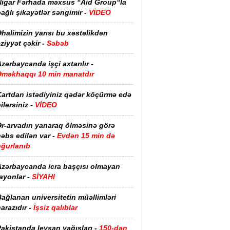
Nigar Fərhada məxsus “Aid Group“la
ağlı şikayətlər səngimir -
VİDEO
halimizin yarısı bu xəstəlikdən
ziyyət çəkir -
Səbəb
zərbaycanda işçi axtarılır -
Əməkhaqqı 10 min manatdır
Kartdan istədiyiniz qədər köçürmə edə
ilərsiniz -
VİDEO
Ər-arvadın yanaraq ölməsinə görə
əbs edilən var -
Evdən 15 min də
oğurlanıb
Azərbaycanda icra başçısı olmayan
ayonlar -
SİYAHI
ağlanan universitetin müəllimləri
arazıdır -
İşsiz qalıblar
akistanda leysan yağışları -
150-dən