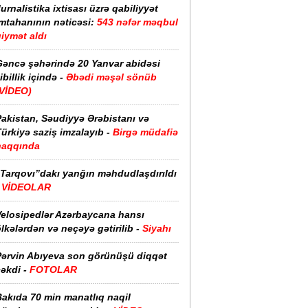
urnalistika ixtisası üzrə qabiliyyət
imtahanının nəticəsi:
543 nəfər məqbul
iymət aldı
Gəncə şəhərində 20 Yanvar abidəsi
ibillik içində -
Əbədi məşəl sönüb
(VİDEO)
akistan, Səudiyyə Ərəbistanı və
ürkiyə saziş imzalayıb -
Birgə müdafiə
haqqında
“Tarqovı”dakı yanğın məhdudlaşdırıldı
-
VİDEOLAR
Velosipedlər Azərbaycana hansı
lkələrdən və neçəyə gətirilib -
Siyahı
Pərvin Abıyeva son görünüşü diqqət
əkdi -
FOTOLAR
Bakıda 70 min manatlıq naqil