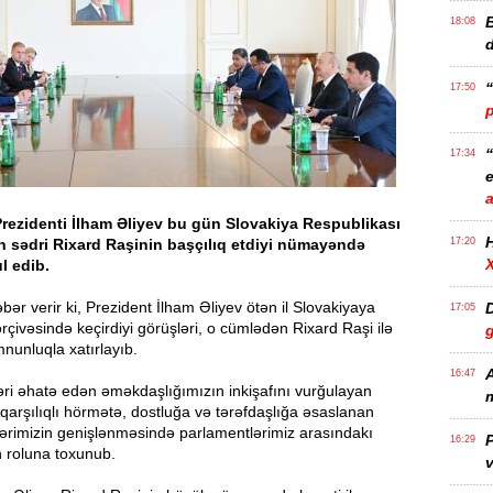
B
18:08
17:50
17:34
e
rezidenti İlham Əliyev bu gün Slovakiya Respublikası
ın sədri Rixard Raşinin başçılıq etdiyi nümayəndə
17:20
l edib.
ər verir ki, Prezident İlham Əliyev ötən il Slovakiyaya
D
17:05
ərçivəsində keçirdiyi görüşləri, o cümlədən Rixard Raşi ilə
unluqla xatırlayıb.
A
16:47
əri əhatə edən əməkdaşlığımızın inkişafını vurğulayan
m
 qarşılıqlı hörmətə, dostluğa və tərəfdaşlığa əsaslanan
qələrimizin genişlənməsində parlamentlərimiz arasındakı
P
16:29
n roluna toxunub.
v