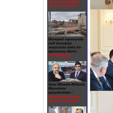
sonra universitetə
necə daxil olub?
Binəqədi rayonunda
neft buruqları
ərazisində daha bir
qanunsuz tikinti -
FOTO/VİDEO
Anar Əlizadə-Mübariz
Mənsimov
qarşıdurması -
Kompromat savaşı
yenidən başlayıb