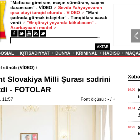
“Mətbəxə girmirəm, maşın sürmürəm, saçımı
daramıram“ - VİDEO
Sevda Yahyayevanın
/ MAQAZIN /
qısa ətəyi tənqid olundu - VİDEO
“Məni
çadrada görmək istəyirlər“ - Tənqidlərə cavab
Sevda Yahy
verdi
“Ər çörəyi yeyəndə kökələcəm“ -
VİDEO
Azərbaycanlı model
AXTAR
SOSIAL
İQTISADIYYAT
DÜNYA
KRIMINAL
HADISƏ
MAQA
ndə - Əbədi məşəl sönüb (VİDEO)
/
Xəbə
t Slovakiya Milli Şurası sədrini
tdi - FOTOLAR
K
19:00
t
, 11:57
Font ölçüsü :
-
/
+
18:44
1
18:25