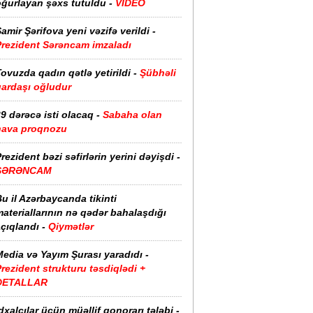
oğurlayan şəxs tutuldu -
VİDEO
amir Şərifova yeni vəzifə verildi -
Prezident Sərəncam imzaladı
ovuzda qadın qətlə yetirildi -
Şübhəli
qardaşı oğludur
9 dərəcə isti olacaq -
Sabaha olan
hava proqnozu
rezident bəzi səfirlərin yerini dəyişdi -
SƏRƏNCAM
u il Azərbaycanda tikinti
ateriallarının nə qədər bahalaşdığı
çıqlandı -
Qiymətlər
edia və Yayım Şurası yaradıdı -
rezident strukturu təsdiqlədi +
DETALLAR
dxalçılar üçün müəllif qonorarı tələbi -