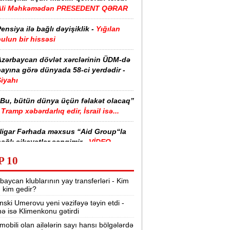
Ali Məhkəmədən PRESEDENT QƏRAR
ensiya ilə bağlı dəyişiklik -
Yığılan
ulun bir hissəsi
Azərbaycan dövlət xərclərinin ÜDM-də
ayına görə dünyada 58-ci yerdədir -
iyahı
“Bu, bütün dünya üçün fəlakət olacaq”
Tramp xəbərdarlıq edir, İsrail isə...
Nigar Fərhada məxsus “Aid Group“la
ağlı şikayətlər səngimir -
VİDEO
P 10
halimizin yarısı bu xəstəlikdən
ziyyət çəkir -
Səbəb
baycan klublarının yay transferləri - Kim
r, kim gedir?
zərbaycanda işçi axtarılır -
nski Umerovu yeni vəzifəyə təyin etdi -
Əməkhaqqı 10 min manatdır
nə isə Klimenkonu gətirdi
Kartdan istədiyiniz qədər köçürmə edə
mobili olan ailələrin sayı hansı bölgələrdə