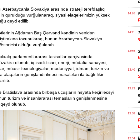
Azərbaycanla Slovakiya arasında strateji tərəfdaşlıq
S
14:26
in qurulduğu vurğulanaraq, siyasi əlaqələrimizin yüksək
ğu qeyd edilib.
T
kətlərinin Ağdamın Baş Qərvənd kəndinin yenidən
14:11
iştirakına toxunularaq, bunun Azərbaycan-Slovakiya
stəricisi olduğu vurğulanıb.
3
13:56
xalq parlamentlərarası təsisatlar çərçivəsində
akirə olunub, iqtisadi-ticari, enerji, müdafiə sənayesi,
tar, müasir texnologiyalar, mədəniyyət, idman, turizm və
P
13:40
 əlaqələrin genişləndirilməsi məsələləri ilə bağlı fikir
rılıb.
B
13:23
lə Bratislava arasında birbaşa uçuşların həyata keçiriləcəyi
m
bunun turizm və insanlararası təmasların genişlənməsinə
a
 qeyd olunub.
M
13:08
P
İ
12:54