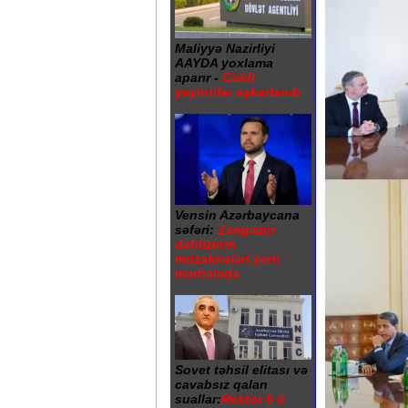
Maliyyə Nazirliyi
AAYDA yoxlama
aparır -
Ciddi
yeyintilər aşkarlanıb
Vensin Azərbaycana
səfəri:
Zəngəzur
dəhlizinin
müzakirələri yeni
mərhələdə
Sovet təhsil elitası və
cavabsız qalan
suallar:
Rektor 6 il