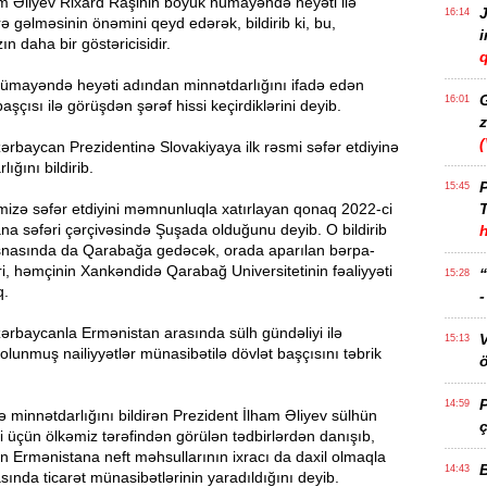
am Əliyev Rixard Raşinin böyük nümayəndə heyəti ilə
J
16:14
ə gəlməsinin önəmini qeyd edərək, bildirib ki, bu,
ın daha bir göstəricisidir.
q
ümayəndə heyəti adından minnətdarlığını ifadə edən
16:01
şçısı ilə görüşdən şərəf hissi keçirdiklərini deyib.
z
ərbaycan Prezidentinə Slovakiyaya ilk rəsmi səfər etdiyinə
ığını bildirib.
P
15:45
mizə səfər etdiyini məmnunluqla xatırlayan qonaq 2022-ci
T
na səfəri çərçivəsində Şuşada olduğunu deyib. O bildirib
 əsnasında da Qarabağa gedəcək, orada aparılan bərpa-
ri, həmçinin Xankəndidə Qarabağ Universitetinin fəaliyyəti
15:28
q.
ərbaycanla Ermənistan arasında sülh gündəliyi ilə
15:13
olunmuş nailiyyətlər münasibətilə dövlət başçısını təbrik
ö
14:59
ə minnətdarlığını bildirən Prezident İlham Əliyev sülhün
ç
i üçün ölkəmiz tərəfindən görülən tədbirlərdən danışıb,
 Ermənistana neft məhsullarının ixracı da daxil olmaqla
14:43
asında ticarət münasibətlərinin yaradıldığını deyib.