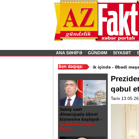
26
şın sürmürəm, saçımı
Previous
ANA SƏHİFƏ
GÜNDƏM
SIYASƏT
əqbul qiymət aldı
/
Gəncə şəhərində 20 Yanvar abidəsi zibillik içi
Preziden
qəbul e
Tarix 13.05.26
Sabiq sədr
Almaniyada tikinti
biznesinə başlayıb -
Şərikli bina tikir +
FOTO