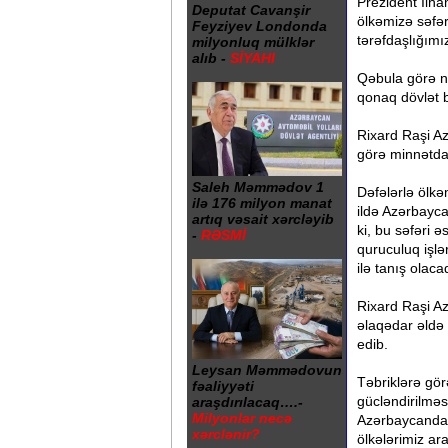
Prezident İlh
Deputat Cavanşir
ölkəmizə səfər
Feyziyev Londonda
tərəfdaşlığımız
milyonluq mülklər
alıb -
SİYAHI
Qəbula görə n
qonaq dövlət ba
Rixard Raşi Az
görə minnətdarl
Saleh Məmmədov 1
Dəfələrlə ölkə
ilə 176 milyon manat
ildə Azərbayca
artıq vəsait xərcləyib
ki, bu səfəri
-
RƏSMİ
quruculuq işlə
ilə tanış olaca
Rixard Raşi Az
əlaqədar əldə 
edib.
Leysan Məmmədovun
Təbriklərə gör
fəaliyyəti
gücləndirilməs
araşdırılacaq….-
Milyonlar necə
Azərbaycandan
xərclənir?
ölkələrimiz ar