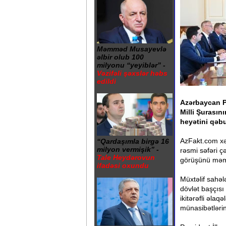
Məmməd Musayevlə
əlbir olub 100
milyonu “yeyiblər” -
Vəzifəli şəxslər həbs
edildi
Azərbaycan P
Milli Şurasın
heyətini qəbu
AzFakt.com xəb
“Qardaşımla birgə 16
milyon vermişik” -
rəsmi səfəri ç
Tale Heydərovun
görüşünü məmn
ifadəsi oxundu
Müxtəlif sahəl
dövlət başçısı
ikitərəfli əla
münasibətləri