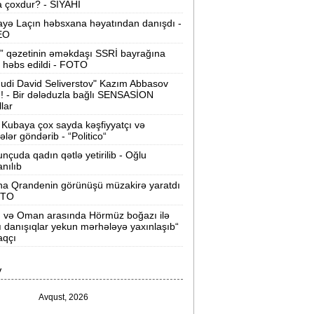
 çoxdur? - SİYAHI
ilərsiniz -
VİDEO
yə Laçın həbsxana həyatından danışdı -
Ər-arvadın yanaraq ölməsinə görə
EO
əbs edilən var -
Evdən 15 min də
” qəzetinin əməkdaşı SSRİ bayrağına
oğurlanıb
 həbs edildi - FOTO
udi David Seliverstov" Kazım Abbasov
Azərbaycanda icra başçısı olmayan
ı! - Bir dələduzla bağlı SENSASİON
ayonlar -
SİYAHI
llar
Kubaya çox sayda kəşfiyyatçı və
ağlanan universitetin müəllimləri
tələr göndərib - “Politico“
arazıdır -
İşsiz qalıblar
nçuda qadın qətlə yetirilib - Oğlu
anılıb
akistanda leysan yağışları -
150-dən
na Qrandenin görünüşü müzakirə yaratdı
çox insan ölüb
OTO
n və Oman arasında Hörmüz boğazı ilə
I Qaregin məhkəmə qarşısına çıxarılır -
ı danışıqlar yekun mərhələyə yaxınlaşıb“
rmənistan tarixində ilk
aqçı
“ABŞ-ın İrana genişmiqyaslı hücumu
V
özlənilir“ -
Qalibaf
Avqust, 2026
n çox çörək və ət yeyən bölgələr -