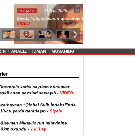
— 11 İyul 2026
ayevanın qısa ətəyi tənqid olundu -
ZIN
ANALIZ
İDMAN
MÜSAHIBƏ
rlər
iberpolis xarici saytlara hücumlar
əşkil edən şəxsləri saxlayıb -
VİDEO
Azərbaycan “Qlobal Sülh İndeksi”ndə
10-cu yerdə qərarlaşıb -
Siyahı
Süleyman Mikayılovun müavininə
hökm oxundu -
1 il 3 ay