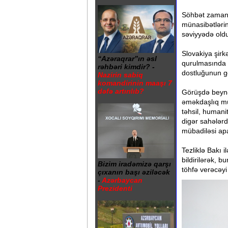
Söhbət zamanı 
münasibətlərin
səviyyədə oldu
Slovakiya şir
“Azəraqrar”ın əsl
qurulmasında 
rəhbəri kimdir? -
dostluğunun gö
Nazirin sabiq
komandirinin maaşı 7
dəfə artırılıb?
Görüşdə beynəl
əməkdaşlıq müz
təhsil, humani
digər sahələrdə
mübadiləsi apa
Tezliklə Bakı i
bildirilərək, 
Bizim iradəmizə qarşı
töhfə verəcəyi
çıxanın başı əziləcək
-
Azərbaycan
Prezidenti