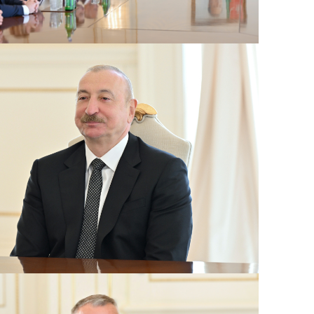
B
11:49
q
İ
11:34
ü
11:20
s
M
11:04
u
A
10:47
s
R
10:32
Ö
10:18
l