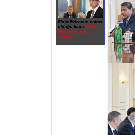
Eldar Əzizovun narazı
olduğu kadr:
Xalid
Ələkbərov yola
salınır...