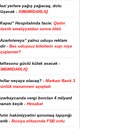
əzi yerlərə yağış yağacaq, dolu
düşəcək -
XƏBƏRDARLIQ
“Kəpəz“ Hospitalında faciə:
Qadın
plastik əməliyyatdan sonra öldü
“Azərlotereya” yalnız uduşu reklam
dir -
Bəs uduşsuz biletlərin sayı niyə
açıqlanmır?
Həftəsonu güclü külək əsəcək -
XƏBƏRDARLIQ
ollar neçəyə olacaq? -
Mərkəzi Bank 3
günlük məzənnəni açıqladı
zərbaycanda vergi borcları 4 milyard
anatı keçib -
Hesabat
utin hakimiyyətini qorumaq tapşırığı
erib -
Rusiya elitasında FSB xofu