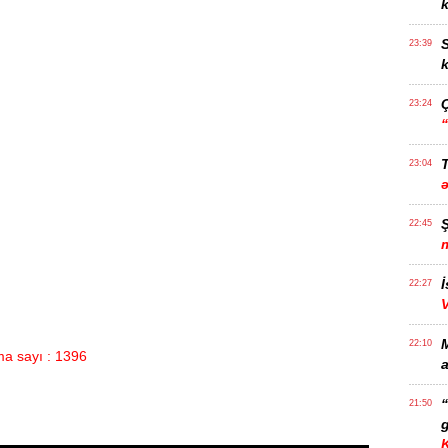
k
S
23:39
k
23:24
T
23:04
22:45
İ
22:27
22:10
a sayı : 1396
a
21:50
g