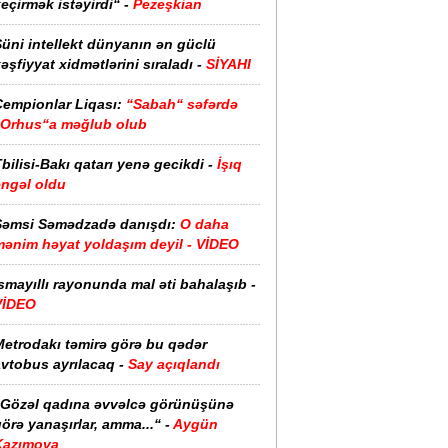
eçirmək istəyirdi“ -
Pezeşkian
üni intellekt dünyanın ən güclü
əşfiyyat xidmətlərini sıraladı -
SİYAHI
Çempionlar Liqası:
“Sabah“ səfərdə
“Orhus“a məğlub olub
bilisi-Bakı qatarı yenə gecikdi -
İşıq
əngəl oldu
Şəmsi Səmədzadə danışdı:
O daha
mənim həyat yoldaşım deyil - VİDEO
smayıllı rayonunda mal əti bahalaşıb -
VİDEO
Metrodakı təmirə görə bu qədər
vtobus ayrılacaq -
Say açıqlandı
“Gözəl qadına əvvəlcə görünüşünə
örə yanaşırlar, amma...“ -
Aygün
Kazımova