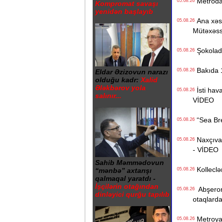
Metrodak
05.08.26
Kompromat savaşı
yenidən başlayıb
Ana xəstə
05.08.26
Mütəxəss
Şokolad 
05.08.26
Bakıda 1
05.08.26
Eldar Əzizovun narazı
olduğu kadr:
Xalid
Ələkbərov yola
İsti hava
05.08.26
salınır...
VİDEO
“Sea Bree
05.08.26
Naxçıvan 
05.08.26
- VİDEO
Sahib Məmmədovun
Kolleclər
05.08.26
“mənbə” axtarışı
qalmaqal yaratdı -
İşçilərin otağından
Abşeron 
05.08.26
dinləyici qurğu tapılıb
otaqlarda
Metroya v
05.08.26