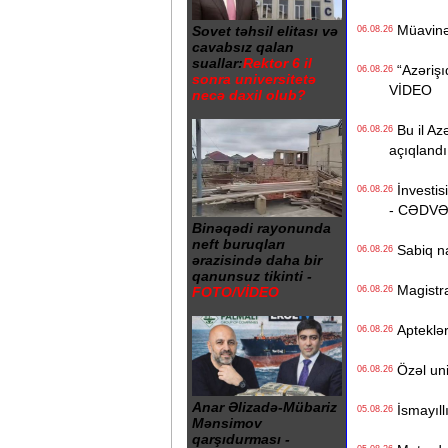
Müavinət 
Sovet təhsil elitası və
06.08.26
cavabsız qalan
suallar:
Rektor 6 il
“Azərişıq
06.08.26
sonra universitetə
VİDEO
necə daxil olub?
Bu il Azə
06.08.26
açıqlandı
İnvestisi
06.08.26
- CƏDV
Binəqədi rayonunda
neft buruqları
Sabiq na
06.08.26
ərazisində daha bir
qanunsuz tikinti -
Magistrat
06.08.26
FOTO/VİDEO
Apteklərd
06.08.26
Özəl univ
06.08.26
Anar Əlizadə-Mübariz
İsmayıll
05.08.26
Mənsimov
qarşıdurması -