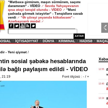
“Mətbəxə girmirəm, maşın sürmürəm, saçımı
daramıram“ - VİDEO
Sevda Yahyayevanın
/ MAQAZIN /
qısa ətəyi tənqid olundu - VİDEO
“Məni
çadrada görmək istəyirlər“ - Tənqidlərə cavab
Sevda Yahy
verdi
“Ər çörəyi yeyəndə kökələcəm“ -
VİDEO
Azərbaycanlı model
AXTAR
SOSIAL
İQTISADIYYAT
DÜNYA
KRIMINAL
HADISƏ
MAQA
davam edir - Yeni qiymət
/
Xəbə
ntin sosial şəbəkə hesablarında
lə bağlı paylaşım edildi - VİDEO
E
12:55
v
, 21:19
Font ölçüsü :
-
/
+
12:40
12:24
ö