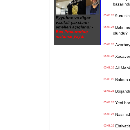
bazarınd
9-cu sini
05.08.26
Eyyubov və digər
vəzifəli şəxslərin
əməlləri açıqlandı -
Bakı metr
05.08.26
Baş Prokurorluq
olundu?
məlumat yaydı
Azərbayc
05.08.26
Xocavənd
05.08.26
Ali Məhk
05.08.26
Bakıda q
05.08.26
Boşandıq
05.08.26
Yeni hərb
05.08.26
Nəsimidə 
05.08.26
Ehtiyatla
05.08.26