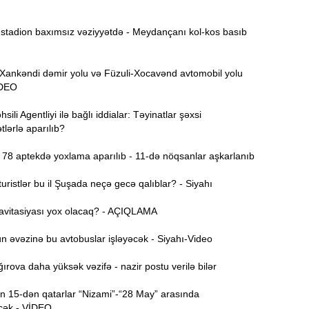
tadion baxımsız vəziyyətdə - Meydançanı kol-kos basıb
15:44
U
nkəndi dəmir yolu və Füzuli-Xocavənd avtomobil yolu
VİDEO
B
15:27
ili Agentliyi ilə bağlı iddialar: Təyinatlar şəxsi
lərlə aparılıb?
S
15:12
78 aptekdə yoxlama aparılıb - 11-də nöqsanlar aşkarlanıb
l
ristlər bu il Şuşada neçə gecə qalıblar? - Siyahı
T
14:58
avitasiyası yox olacaq? - AÇIQLAMA
14:42
 əvəzinə bu avtobuslar işləyəcək - Siyahı-Video
rova daha yüksək vəzifə - nazir postu verilə bilər
9
14:25
 15-dən qatarlar “Nizami”-“28 May” arasında
b
cək - VİDEO