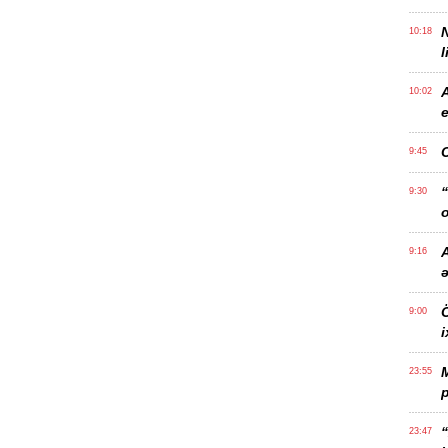
10:18
l
10:02
e
9:45
“
9:30
o
A
9:16
Ö
9:00
i
23:55
p
“
23:47