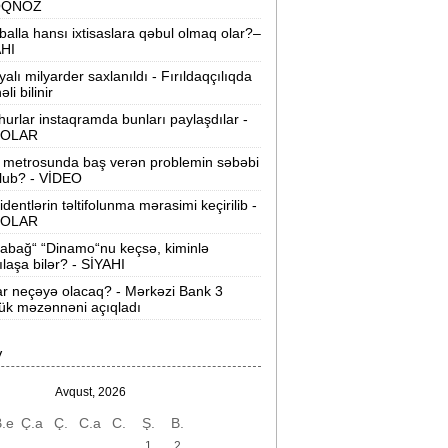
OQNOZ
“Wildberries” anbar tutumunun üçdə
balla hansı ixtisaslara qəbul olmaq olar?–
irini itirib -
21-ci hücum
AHI
yalı milyarder saxlanıldı - Fırıldaqçılıqda
“Sea Breeze“də mənzil qiymətləri necə
li bilinir
əyişir? -
Qiymətlər
urlar instaqramda bunları paylaşdılar -
OLAR
Bakıda ticarət mərkəzində FACİƏ:
liftin
 metrosunda baş verən problemin səbəbi
şaxtasına düşüb öldü
lub? - VİDEO
identlərin təltifolunma mərasimi keçirilib -
Pentaqondan kritik addım:
Rusiya və
OLAR
inə qarşı yeni plan
abağ“ “Dinamo“nu keçsə, kiminlə
ılaşa bilər? - SİYAHI
axçıvan Şəhər Poliklinikasında tibbi
rayış 60-80 manata satılır? -
VİDEO
ar neçəyə olacaq? - Mərkəzi Bank 3
ük məzənnəni açıqladı
olleclərdə ən yüksək təhsil haqqı
lan ixtisaslar -
SİYAHI
V
"Yəhudi David Seliverstov" Kazım
Avqust, 2026
bbasov çıxdı! -
Bir dələduzla bağlı
.e
Ç.a
Ç.
C.a
C.
Ş.
B.
SENSASİON detallar
1
2