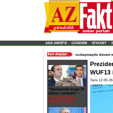
26
şın sürmürəm, saçımı
Previous
ANA SƏHİFƏ
GÜNDƏM
SIYASƏT
in istismarı dayandırıldı - Video
/
Azərbaycan nefti ucuzlaşmaqda 
Prezide
WUF13 i
Tarix 12.05.26
“Qardaşımla birgə 16
milyon vermişik” -
Tale Heydərovun
ifadəsi oxundu