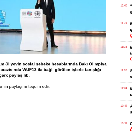
“
12:06
g
B
11:49
q
İ
11:34
ü
am Əliyevin sosial şəbəkə hesablarında Bakı Olimpiya
razisində WUF13 ilə bağlı görülən işlərlə tanışlığı
11:20
arx paylaşılıb.
s
min paylaşımı təqdim edir:
M
11:04
u
A
10:47
s
R
10:32
Ö