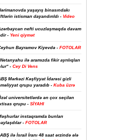
Nərimanovda yaşayış binasındakı
iftlərin istismarı dayandırıldı -
Video
Azərbaycan nefti ucuzlaşmaqda davam
dir -
Yeni qiymət
Ceyhun Bayramov Kiyevdə -
FOTOLAR
Netanyahu ilə aramızda fikir ayrılıqları
lur“ -
Cey Di Vens
BŞ Mərkəzi Kəşfiyyat İdarəsi gizli
əməliyyat qrupu yaradıb -
Kuba üzrə
zəl universitetlərdə ən çox seçilən
xtisas qrupu -
SİYAHI
Məşhurlar instaqramda bunları
aylaşdılar -
FOTOLAR
ABŞ ilə İsrail İranı 48 saat ərzində ələ