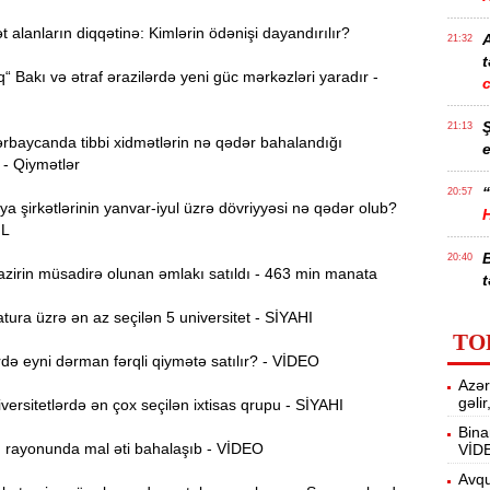
alanların diqqətinə: Kimlərin ödənişi dayandırılır?
21:32
t
“ Bakı və ətraf ərazilərdə yeni güc mərkəzləri yaradır -
21:13
rbaycanda tibbi xidmətlərin nə qədər bahalandığı
e
 - Qiymətlər
“
20:57
ya şirkətlərinin yanvar-iyul üzrə dövriyyəsi nə qədər olub?
ƏL
20:40
zirin müsadirə olunan əmlakı satıldı - 463 min manata
t
ura üzrə ən az seçilən 5 universitet - SİYAHI
İ
20:25
TO
f
ə eyni dərman fərqli qiymətə satılır? - VİDEO
Azər
M
20:06
gəli
ersitetlərdə ən çox seçilən ixtisas qrupu - SİYAHI
Bina
ı rayonunda mal əti bahalaşıb - VİDEO
VİD
19:48
m
Avqu