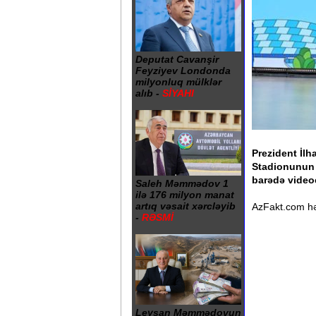
Deputat Cavanşir
Feyziyev Londonda
milyonluq mülklər
alıb -
SİYAHI
Prezident İlh
Stadionunun ə
barədə videoç
Saleh Məmmədov 1
ilə 176 milyon manat
artıq vəsait xərcləyib
AzFakt.com hə
-
RƏSMİ
Leysan Məmmədovun