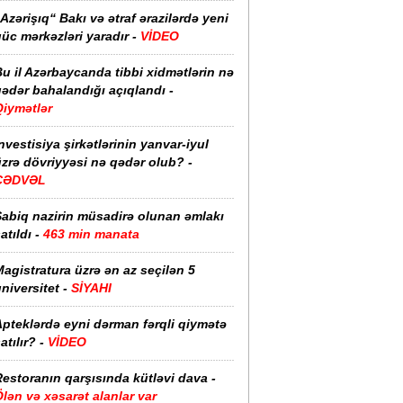
Azərişıq“ Bakı və ətraf ərazilərdə yeni
üc mərkəzləri yaradır -
VİDEO
u il Azərbaycanda tibbi xidmətlərin nə
ədər bahalandığı açıqlandı -
Qiymətlər
nvestisiya şirkətlərinin yanvar-iyul
zrə dövriyyəsi nə qədər olub? -
CƏDVƏL
Sabiq nazirin müsadirə olunan əmlakı
atıldı -
463 min manata
agistratura üzrə ən az seçilən 5
niversitet -
SİYAHI
pteklərdə eyni dərman fərqli qiymətə
atılır? -
VİDEO
estoranın qarşısında kütləvi dava -
lən və xəsarət alanlar var