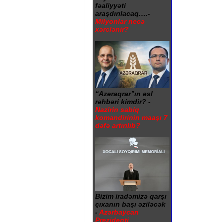
fəaliyyəti
araşdırılacaq….-
Milyonlar necə
xərclənir?
“Azəraqrar”ın əsl
rəhbəri kimdir? -
Nazirin sabiq
komandirinin maaşı 7
dəfə artırılıb?
Bizim iradəmizə qarşı
çıxanın başı əziləcək
-
Azərbaycan
Prezidenti