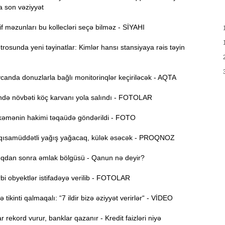
a son vəziyyət
T
17:35
e
f məzunları bu kollecləri seçə bilməz - SİYAHI
17:20
osunda yeni təyinatlar: Kimlər hansı stansiyaya rəis təyin
v
x
anda donuzlarla bağlı monitorinqlər keçiriləcək - AQTA
17:03
ə növbəti köç karvanı yola salındı - FOTOLAR
N
16:47
əmənin hakimi təqaüdə göndərildi - FOTO
ısamüddətli yağış yağacaq, külək əsəcək - PROQNOZ
İ
16:29
i
dan sonra əmlak bölgüsü - Qanun nə deyir?
“
16:14
i obyektlər istifadəyə verilib - FOTOLAR
ç
tikinti qalmaqalı: “7 ildir bizə əziyyət verirlər“ - VİDEO
M
16:00
r rekord vurur, banklar qazanır - Kredit faizləri niyə
a