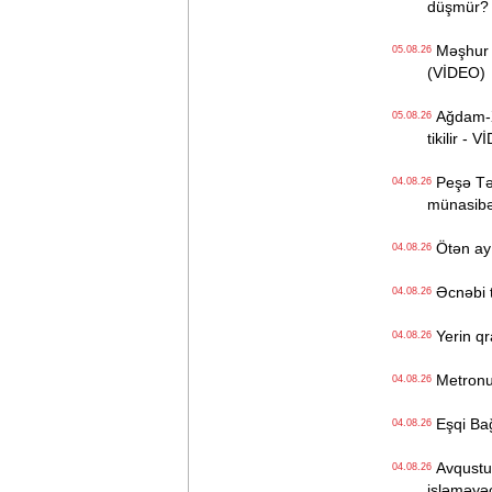
düşmür?
Məşhur s
05.08.26
(VİDEO)
Ağdam-Xa
05.08.26
tikilir - 
Peşə Təhs
04.08.26
münasibət
Ötən ay 
04.08.26
Əcnəbi tu
04.08.26
Yerin qr
04.08.26
Metronun
04.08.26
Eşqi Bağı
04.08.26
Avqustun
04.08.26
işləməyə