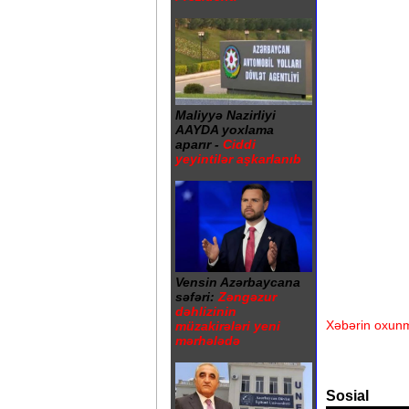
Maliyyə Nazirliyi
AAYDA yoxlama
aparır -
Ciddi
yeyintilər aşkarlanıb
Vensin Azərbaycana
səfəri:
Zəngəzur
dəhlizinin
Xəbərin oxunm
müzakirələri yeni
mərhələdə
Sosial