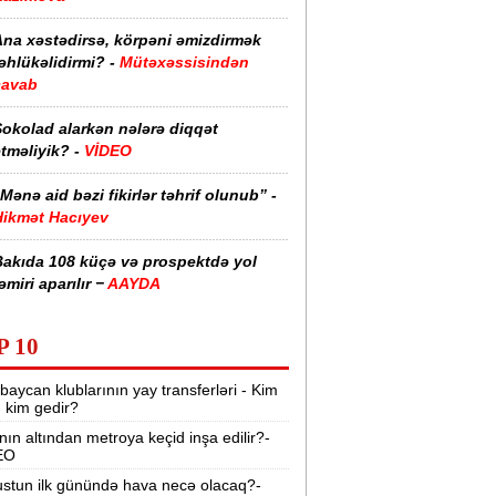
Ana xəstədirsə, körpəni əmizdirmək
əhlükəlidirmi? -
Mütəxəssisindən
cavab
Şokolad alarkən nələrə diqqət
tməliyik? -
VİDEO
Mənə aid bəzi fikirlər təhrif olunub” -
Hikmət Hacıyev
Bakıda 108 küçə və prospektdə yol
əmiri aparılır −
AAYDA
sti havada qəbul edilən bəzi dərmanlar
P 10
əsadlar törədə bilər -
VİDEO
baycan klublarının yay transferləri - Kim
üharibədə 3 400-dən çox iranlı və 18
r, kim gedir?
ABŞ hərbçisi həlak olub -
“Reuters“
nın altından metroya keçid inşa edilir?-
EO
BMT-dən dəhşətli xəbərdarlıq -
49
ilyon insan ac qala bilər
stun ilk günündə hava necə olacaq?-