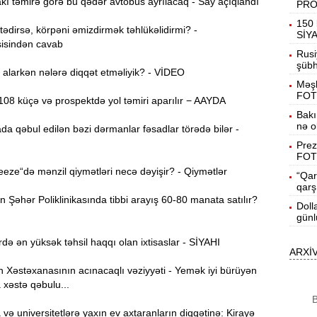
ı təmirə görə bu qədər avtobus ayrılacaq - Say açıqlandı
PR
19:31
150 
dirsə, körpəni əmizdirmək təhlükəlidirmi? -
b
SİY
isindən cavab
Rusi
19:16
şübhə
alarkən nələrə diqqət etməliyik? - VİDEO
d
Məşh
FOT
08 küçə və prospektdə yol təmiri aparılır − AAYDA
19:00
Bakı
nə o
da qəbul edilən bəzi dərmanlar fəsadlar törədə bilər -
Prez
18:41
FOT
Ç
ze“də mənzil qiymətləri necə dəyişir? - Qiymətlər
“Qar
qarş
N
18:22
Şəhər Poliklinikasında tibbi arayış 60-80 manata satılır?
a
Doll
günl
K
18:05
də ən yüksək təhsil haqqı olan ixtisaslar - SİYAHI
o
ARXİ
Xəstəxanasının acınacaqlı vəziyyəti - Yemək iyi bürüyən
17:49
 xəstə qəbulu...
A
B
ə universitetlərə yaxın ev axtaranların diqqətinə: Kirayə