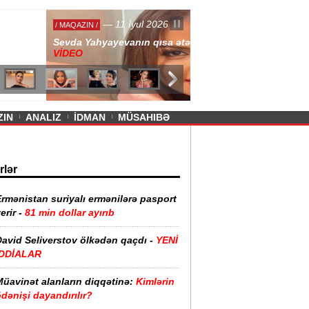
— 11 İyul 2026
ayevanın qısa ətəyi tənqid olundu -
ZIN
ANALIZ
İDMAN
MÜSAHIBƏ
rlər
rmənistan suriyalı ermənilərə pasport
erir -
81 min dollar ayırıb
David Seliverstov ölkədən qaçdı -
YENİ
İDDİALAR
Müavinət alanların diqqətinə:
Kimlərin
dənişi dayandırılır?