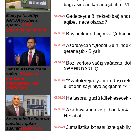
bağçasından kənarlaşdırılıb - V
Maliyyə Nazirliyi
Gədəbəydə 3 məktəb bağlandı - 
07.08.26
AAYDA yoxlama
aqibəti necə olacaq?
aparır -
Ciddi
yeyintilər aşkarlanıb
Baş prokuror Laçın və Qubadl
07.08.26
Azərbaycan “Qlobal Sülh İndek
07.08.26
qərarlaşıb - Siyahı
Bəzi yerlərə yağış yağacaq, do
07.08.26
XƏBƏRDARLIQ
Vensin Azərbaycana
səfəri:
Zəngəzur
dəhlizinin
“Azərlotereya” yalnız uduşu rek
07.08.26
müzakirələri yeni
biletlərin sayı niyə açıqlanmır?
mərhələdə
Həftəsonu güclü külək əsəcə
07.08.26
Azərbaycanda vergi borcları 4 m
07.08.26
Hesabat
Sovet təhsil elitası və
cavabsız qalan
Jurnalistika ixtisası üzrə qabiliy
07.08.26
suallar:
Rektor 6 il