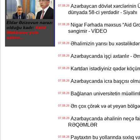
Azərbaycan dövlət xərclərinin
07.08.26
dünyada 58-ci yerdədir - Siyahı
Eldar Əzizovun narazı
Nigar Fərhada məxsus “Aid Grou
07.08.26
olduğu kadr:
Xalid
səngimir - VİDEO
Ələkbərov yola
salınır...
Əhalimizin yarısı bu xəstəlikdən
07.08.26
Azərbaycanda işçi axtarılır - Ə
07.08.26
Kartdan istədiyiniz qədər köçür
07.08.26
Azərbaycanda icra başçısı olma
07.08.26
Bağlanan universitetin müəllimlər
07.08.26
Ən çox çörək və ət yeyən bölgə
07.08.26
Azərbaycanda əhalinin neçə faizi 
07.08.26
RƏQƏMLƏR
Paytaxtın bu yollarında sıxlıq v
07.08.26