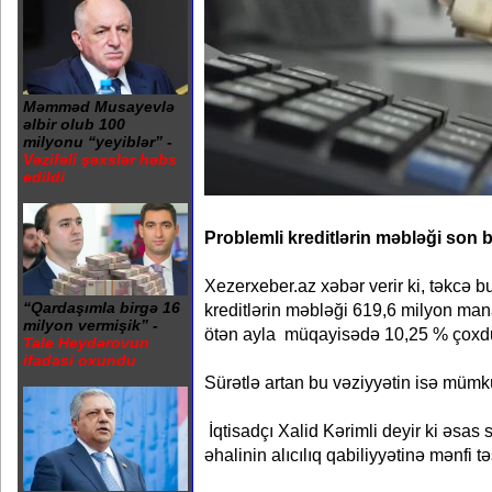
Məmməd Musayevlə
əlbir olub 100
milyonu “yeyiblər” -
Vəzifəli şəxslər həbs
edildi
Problemli kreditlərin məbləği son bi
Xezerxeber.az xəbər verir ki, təkcə bu
“Qardaşımla birgə 16
kreditlərin məbləği 619,6 milyon man
milyon vermişik” -
ötən ayla müqayisədə 10,25 % çoxd
Tale Heydərovun
ifadəsi oxundu
Sürətlə artan bu vəziyyətin isə mümk
İqtisadçı Xalid Kərimli deyir ki əsas 
əhalinin alıcılıq qabiliyyətinə mənfi tə