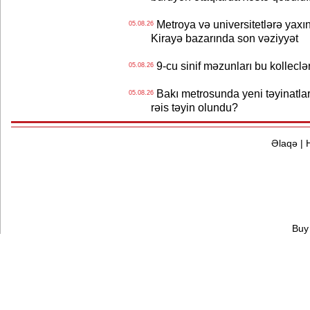
Metroya və universitetlərə yaxın
05.08.26
Kirayə bazarında son vəziyyət
9-cu sinif məzunları bu kolleclə
05.08.26
Bakı metrosunda yeni təyinatlar
05.08.26
rəis təyin olundu?
Əlaqə
|
Buy 