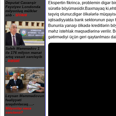
Ekspertin fikrincə, problemin digər bi
Deputat Cavanşir
Feyziyev Londonda
sürətlə böyüməsidir.Baxmayaq ki,ehti
milyonluq mülklər
təşviq olunur,digər ölkələrlə müqay
alıb -
SİYAHI
iqtisadiyyatda bank sektorunun payı hə
Bununla yanaşı ölkədə kreditlərin bö
məhz istehlak məqsədlərinə verilir. Bu
gətirmədiyi üçün geri qaytarılması daha
Saleh Məmmədov 1
ilə 176 milyon manat
artıq vəsait xərcləyib
-
RƏSMİ
Leysan Məmmədovun
fəaliyyəti
araşdırılacaq….-
Milyonlar necə
xərclənir?