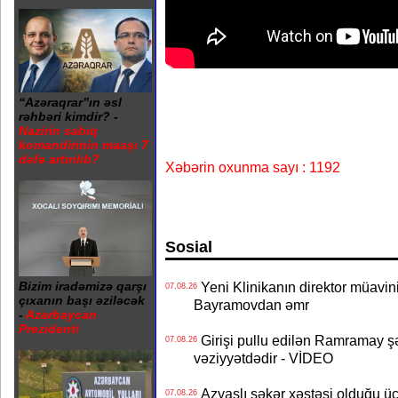
“Azəraqrar”ın əsl
rəhbəri kimdir? -
Nazirin sabiq
komandirinin maaşı 7
dəfə artırılıb?
Xəbərin oxunma sayı : 1192
Sosial
Yeni Klinikanın direktor müavini 
Bizim iradəmizə qarşı
07.08.26
çıxanın başı əziləcək
Bayramovdan əmr
-
Azərbaycan
Prezidenti
Girişi pullu edilən Ramramay şə
07.08.26
vəziyyətdədir - VİDEO
Azyaşlı şəkər xəstəsi olduğu ü
07.08.26