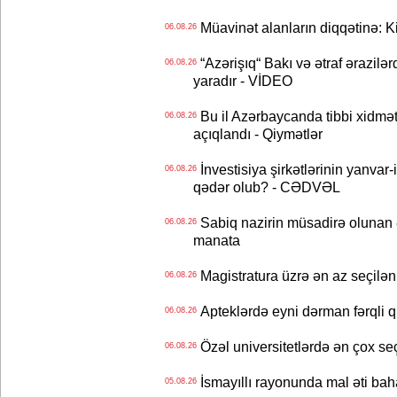
Müavinət alanların diqqətinə: Ki
06.08.26
“Azərişıq“ Bakı və ətraf ərazilə
06.08.26
yaradır - VİDEO
Bu il Azərbaycanda tibbi xidmət
06.08.26
açıqlandı - Qiymətlər
İnvestisiya şirkətlərinin yanvar-
06.08.26
qədər olub? - CƏDVƏL
Sabiq nazirin müsadirə olunan ə
06.08.26
manata
Magistratura üzrə ən az seçilən 
06.08.26
Apteklərdə eyni dərman fərqli q
06.08.26
Özəl universitetlərdə ən çox seç
06.08.26
İsmayıllı rayonunda mal əti ba
05.08.26