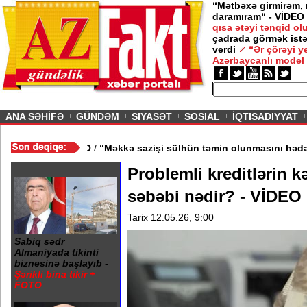
“Mətbəxə girmirəm,
daramıram“ - VİDEO
qısa ətəyi tənqid o
çadrada görmək istə
verdi
“Ər çörəyi 
Azərbaycanlı model
ious
ANA SƏHİFƏ
GÜNDƏM
SIYASƏT
SOSIAL
İQTISADIYYAT
n kənarlaşdırılıb - VİDEO
/
“Məkkə sazişi sülhün təmin olunmasın
Problemli kreditlərin k
səbəbi nədir? - VİDEO
Tarix 12.05.26, 9:00
Sabiq sədr
Almaniyada tikinti
biznesinə başlayıb -
Şərikli bina tikir +
FOTO