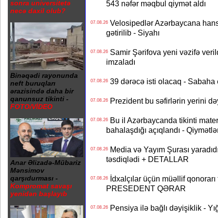
sonra universitetə
543 nəfər məqbul qiymət aldı
necə daxil olub?
Velosipedlər Azərbaycana hans
07.08.26
gətirilib - Siyahı
Samir Şərifova yeni vəzifə veri
07.08.26
imzaladı
Binəqədi rayonunda
39 dərəcə isti olacaq - Sabaha
07.08.26
neft buruqları
ərazisində daha bir
qanunsuz tikinti -
Prezident bu səfirlərin yerini d
07.08.26
FOTO/VİDEO
Bu il Azərbaycanda tikinti mater
07.08.26
bahalaşdığı açıqlandı - Qiymətlə
Media və Yayım Şurası yaradıdı 
07.08.26
təsdiqlədi + DETALLAR
Anar Əlizadə-Mübariz
Mənsimov
İdxalçılar üçün müəllif qonorarı
qarşıdurması -
07.08.26
Kompromat savaşı
PRESEDENT QƏRAR
yenidən başlayıb
Pensiya ilə bağlı dəyişiklik - Yı
07.08.26