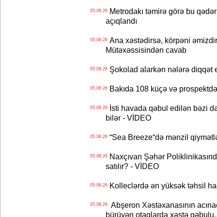
Metrodakı təmirə görə bu qədər 
05.08.26
açıqlandı
Ana xəstədirsə, körpəni əmizdir
05.08.26
Mütəxəssisindən cavab
Şokolad alarkən nələrə diqqət 
05.08.26
Bakıda 108 küçə və prospektdə 
05.08.26
İsti havada qəbul edilən bəzi d
05.08.26
bilər - VİDEO
“Sea Breeze“də mənzil qiymətlər
05.08.26
Naxçıvan Şəhər Poliklinikasında
05.08.26
satılır? - VİDEO
Kolleclərdə ən yüksək təhsil haq
05.08.26
Abşeron Xəstəxanasının acınaca
05.08.26
bürüyən otaqlarda xəstə qəbulu..