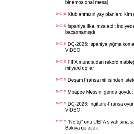
bir emosional mesaj
Klublarımızın yay planları: Kim g
20.07.26
İspaniya ilkə imza atdı: İndiyəd
20.07.26
bacarmamışdı
DÇ-2026: İspaniya yığma koman
20.07.26
VİDEO
FIFA mundialdan rekord məbləğd
19.07.26
milyard dollar
Deşam Fransa millisindən istef
19.07.26
Mbappe Messini geridə qoydu: 
19.07.26
DÇ-2026: İngiltərə-Fransa oyun
19.07.26
VİDEO
“Neftçi“ onu UEFA siyahısına sal
17.07.26
Bakıya gələcək