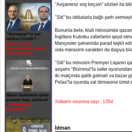
"Axşamınız xoş keçsin” sözləri ilə biti
"Siti” bu iddialarla bağlı şərh verməyi
Bununla belə, klub mövsümdə qazan
“Azəraqrar”ın əsl
İngiltərə Kuboku zəfərlərini qeyd etm
rəhbəri kimdir? -
Mançester şəhərində parad təşkil edib
Nazirin sabiq
komandirinin maaşı 7
vida mərasimi xarakteri də daşıya bilə
dəfə artırılıb?
"Siti” bu mövsüm Premyer Liqanın qa
axşamı "Bornmut”la səfər oyununda
iki matçında qalib gəlməli və bazar g
Pelas”la oyunda xal itirməsinə ümid e
Bizim iradəmizə qarşı
çıxanın başı əziləcək
Xəbərin oxunma sayı : 1354
-
Azərbaycan
Prezidenti
İdman