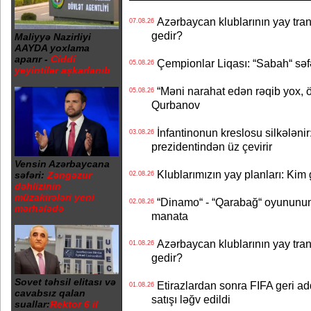
Azərbaycan klublarının yay transf
07.08.26
gedir?
Maliyyə Nazirliyi
AAYDA yoxlama
aparır -
Ciddi
Çempionlar Liqası: “Sabah“ səf
05.08.26
yeyintilər aşkarlanıb
“Məni narahat edən rəqib yox, 
05.08.26
Qurbanov
İnfantinonun kreslosu silkələnir
03.08.26
prezidentindən üz çevirir
Vensin Azərbaycana
Klublarımızın yay planları: Kim g
səfəri:
Zəngəzur
02.08.26
dəhlizinin
müzakirələri yeni
“Dinamo“ - “Qarabağ“ oyununun bi
02.08.26
mərhələdə
manata
Azərbaycan klublarının yay transf
01.08.26
gedir?
Sovet təhsil elitası və
Etirazlardan sonra FIFA geri ad
01.08.26
cavabsız qalan
satışı ləğv edildi
suallar:
Rektor 6 il