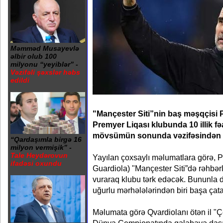
Məmməd Musayevlə
əlbir olub 100
milyonu “yeyiblər” -
Vəzifəli şəxslər həbs
edildi
"Mançester Siti”nin baş məşqçisi P
Premyer Liqası klubunda 10 illik f
mövsümün sonunda vəzifəsindən ayrı
“Qardaşımla birgə 16
milyon vermişik” -
Tale Heydərovun
Yayılan çoxsaylı məlumatlara görə, 
ifadəsi oxundu
Guardiola) "Mançester Siti”də rəhbərli
vuraraq klubu tərk edəcək. Bununla d
uğurlu mərhələlərindən biri başa çat
Məlumata görə Qvardiolanı ötən il "Çe