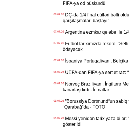
FIFA-ya od püskürdü
DÇ-də 1/4 final cütləri bəlli old
08.07.26
qarşılaşmaları başlayır
Argentina əzmkar qələbə ilə 1/4
07.07.26
Futbol tariximizdə rekord: “Selt
07.07.26
ödəyəcək
İspaniya Portuqaliyanı, Belçika
07.07.26
UEFA-dan FIFA-ya sərt etiraz: “Q
06.07.26
Norveç Braziliyanı, İngiltərə M
06.07.26
kənarlaşdırdı - İcmallar
“Borussiya Dortmund“un sabiq 
05.07.26
“Qarabağ“da - FOTO
Messi yenidən tarix yaza bilər: “
05.07.26
göstərildi