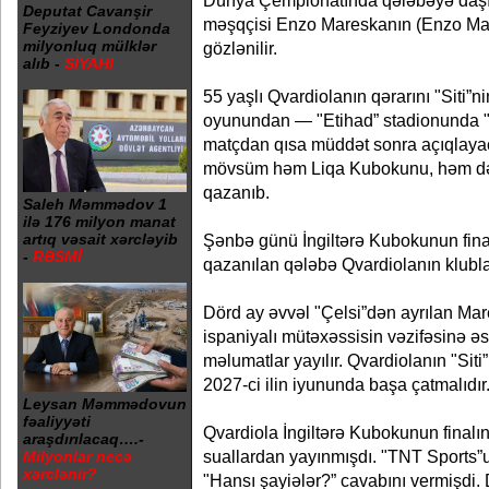
Dünya Çempionatında qələbəyə daşı
Deputat Cavanşir
məşqçisi Enzo Mareskanın (Enzo Ma
Feyziyev Londonda
milyonluq mülklər
gözlənilir.
alıb -
SİYAHI
55 yaşlı Qvardiolanın qərarını "Siti
oyunundan — "Etihad” stadionunda "A
matçdan qısa müddət sonra açıqlayac
mövsüm həm Liqa Kubokunu, həm də
qazanıb.
Saleh Məmmədov 1
ilə 176 milyon manat
artıq vəsait xərcləyib
Şənbə günü İngiltərə Kubokunun fina
-
RƏSMİ
qazanılan qələbə Qvardiolanın klubla
Dörd ay əvvəl "Çelsi”dən ayrılan Mar
ispaniyalı mütəxəssisin vəzifəsinə 
məlumatlar yayılır. Qvardiolanın "Siti
2027-ci ilin iyununda başa çatmalıdır
Leysan Məmmədovun
fəaliyyəti
Qvardiola İngiltərə Kubokunun finalın
araşdırılacaq….-
suallardan yayınmışdı. "TNT Sports”un
Milyonlar necə
xərclənir?
"Hansı şayiələr?” cavabını vermişdi