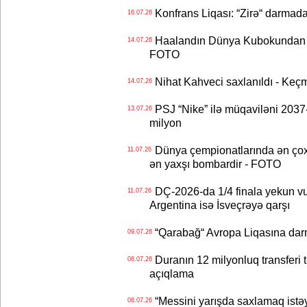
Konfrans Liqası: “Zirə“ darmad
16.07.26
Haalandın Dünya Kubokundan q
14.07.26
FOTO
Nihat Kahveci saxlanıldı - Keç
14.07.26
PSJ “Nike” ilə müqaviləni 2037-c
13.07.26
milyon
Dünya çempionatlarında ən çox q
11.07.26
ən yaxşı bombardir - FOTO
DÇ-2026-da 1/4 finala yekun vur
11.07.26
Argentina isə İsveçrəyə qarşı
“Qarabağ“ Avropa Liqasına dar
09.07.26
Duranın 12 milyonluq transferi t
08.07.26
açıqlama
“Messini yarışda saxlamaq istəyir
08.07.26