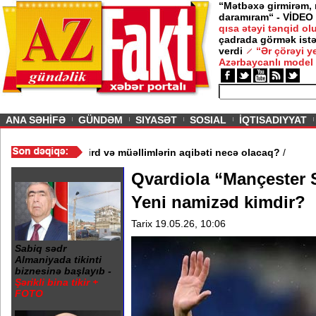
“Mətbəxə girmirəm,
daramıram“ - VİDEO
qısa ətəyi tənqid o
çadrada görmək istə
verdi
“Ər çörəyi 
Azərbaycanlı model
ious
ANA SƏHİFƏ
GÜNDƏM
SIYASƏT
SOSIAL
İQTISADIYYAT
3 məktəb bağlandı - Şagird və müəllimlərin aqibəti necə olacaq?
Qvardiola “Mançester Si
Yeni namizəd kimdir?
Tarix 19.05.26, 10:06
Sabiq sədr
Almaniyada tikinti
biznesinə başlayıb -
Şərikli bina tikir +
FOTO