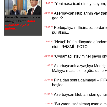
“Yeni nəsə icad etməyəcəyəm, 
24.07.26
Azərbaycan klublarının yay transf
23.07.26
Eldar Əzizovun narazı
gedir?
olduğu kadr:
Xalid
Ələkbərov yola
Portuqaliya millisinə xəbərdar
23.07.26
salınır...
pul itkisi...
“Neftçi“ bütün dünyada gündəm 
22.07.26
etdi - RƏSMİ - FOTO
“Oynamaq istəyim hər şeyin önü
22.07.26
Azərbaycanlı azyaşlıya Modriç
21.07.26
Maliyyə məsələsinə görə qalıb
Finaldan sonra qalmaqal – FIFA 
21.07.26
başladı
Azərbaycan klublarından günün t
21.07.26
“Bu yaranı sağaltmaq asan olm
21.07.26