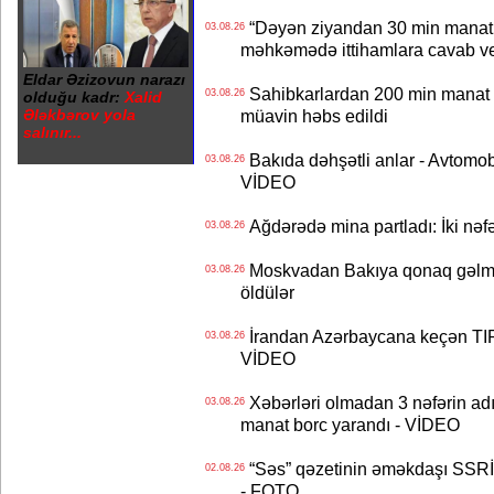
“Dəyən ziyandan 30 min manat
03.08.26
məhkəmədə ittihamlara cavab ve
Eldar Əzizovun narazı
Sahibkarlardan 200 min manat rü
03.08.26
olduğu kadr:
Xalid
Ələkbərov yola
müavin həbs edildi
salınır...
Bakıda dəhşətli anlar - Avtomobil
03.08.26
VİDEO
Ağdərədə mina partladı: İki nəfə
03.08.26
Moskvadan Bakıya qonaq gəlmişd
03.08.26
öldülər
İrandan Azərbaycana keçən TIR-
03.08.26
VİDEO
Xəbərləri olmadan 3 nəfərin adın
03.08.26
manat borc yarandı - VİDEO
“Səs” qəzetinin əməkdaşı SSRİ 
02.08.26
- FOTO