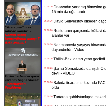
Ər-arvadın yanaraq ölməsinə gö
07.08.26
15 min də oğurlanıb
David Seliverstov ölkədən qaç
06.08.26
“Azəraqrar”ın əsl
Restoranın qarşısında kütləvi d
06.08.26
rəhbəri kimdir? -
Nazirin sabiq
alanlar var
komandirinin maaşı 7
dəfə artırılıb?
Nərimanovda yaşayış binasındakı 
06.08.26
dayandırıldı - Video
Tbilisi-Bakı qatarı yenə gecikdi 
05.08.26
Şəmsi Səmədzadə danışdı: O d
05.08.26
deyil - VİDEO
Bizim iradəmizə qarşı
çıxanın başı əziləcək
Bakıda ticarət mərkəzində FACİƏ
05.08.26
-
Azərbaycan
öldü
Prezidenti
Tərtərdə qəbiristanlıqda məzarla
05.08.26