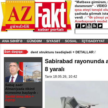
“Mətbəxə girmirəm,
daramıram“ - VİDEO
qısa ətəyi tənqid o
çadrada görmək istə
verdi
“Ər çörəyi 
Azərbaycanlı model
ious
ANA SƏHİFƏ
GÜNDƏM
SIYASƏT
SOSIAL
İQTISADIYYAT
ım Şurası yaradıdı - Prezident strukturu təsdiqlədi + DETALLAR
/
Sabirabad rayonunda ağ
8 yaralı
Tarix 18.05.26, 10:42
Sabiq sədr
Almaniyada tikinti
biznesinə başlayıb -
Şərikli bina tikir +
FOTO