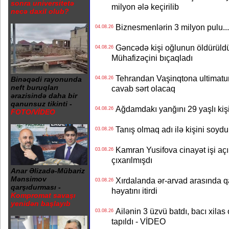
sonra universitetə
milyon ələ keçirilib
necə daxil olub?
Biznesmenlərin 3 milyon pulu..
04.08.26
Gəncədə kişi oğlunun öldürüldüy
04.08.26
Mühafizəçini bıçaqladı
Tehrandan Vaşinqtona ultimatu
04.08.26
Binəqədi rayonunda
neft buruqları
cavab sərt olacaq
ərazisində daha bir
qanunsuz tikinti -
Ağdamdakı yanğını 29 yaşlı kişi
04.08.26
FOTO/VİDEO
Tanış olmaq adı ilə kişini soydu
03.08.26
Kamran Yusifova cinayət işi açıld
03.08.26
çıxarılmışdı
Anar Əlizadə-Mübariz
Mənsimov
Xırdalanda ər-arvad arasında qa
03.08.26
qarşıdurması -
həyatını itirdi
Kompromat savaşı
yenidən başlayıb
Ailənin 3 üzvü batdı, bacı xilas
03.08.26
tapıldı - VİDEO