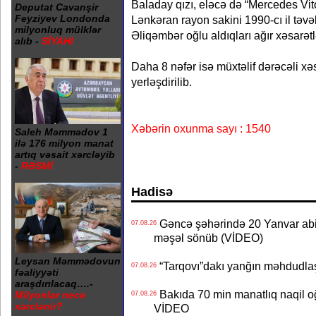
Baladay qızı, eləcə də “Mercedes Vit
Deputat Cavanşir
Feyziyev Londonda
Lənkəran rayon sakini 1990-cı il təv
milyonluq mülklər
Əliqəmbər oğlu aldıqları ağır xəsarət
alıb -
SİYAHI
Daha 8 nəfər isə müxtəlif dərəcəli x
yerləşdirilib.
Xəbərin oxunma sayı : 1540
Saleh Məmmədov 1
ilə 176 milyon manat
artıq vəsait xərcləyib
-
RƏSMİ
Hadisə
Gəncə şəhərində 20 Yanvar abidə
07.08.26
məşəl sönüb (VİDEO)
Leysan Məmmədovun
“Tarqovı”dakı yanğın məhdudla
07.08.26
fəaliyyəti
araşdırılacaq….-
Bakıda 70 min manatlıq naqil oğ
Milyonlar necə
07.08.26
xərclənir?
VİDEO