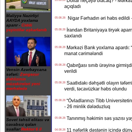
Dollar neçəyə olacaq? - Mərkə
05.08.26
açıqladı
Maliyyə Nazirliyi
Nigar Fərhadın əri həbs edildi 
05.08.26
AAYDA yoxlama
aparır -
Ciddi
İrandan Britaniyaya tiryək apar
yeyintilər aşkarlanıb
05.08.26
saxlandı
Mərkəzi Bank yoxlama apardı: “
05.08.26
manat cərimələndi
Qabırğası sınıb ürəyinə girmişdi
05.08.26
Vensin Azərbaycana
verildi
səfəri:
Zəngəzur
dəhlizinin
Saatlıdakı dəhşətli olayın təfərr
05.08.26
müzakirələri yeni
mərhələdə
verdi, təcavüzkar həbs olundu
“Övladlarınızı Tibb Universiteti
05.08.26
- 26 minlik dələduzluq
Tanınmış həkimin səs yazısı yay
05.08.26
Sovet təhsil elitası və
cavabsız qalan
suallar:
Rektor 6 il
11 nəfərlik dəstənin içində dün
04.08.26