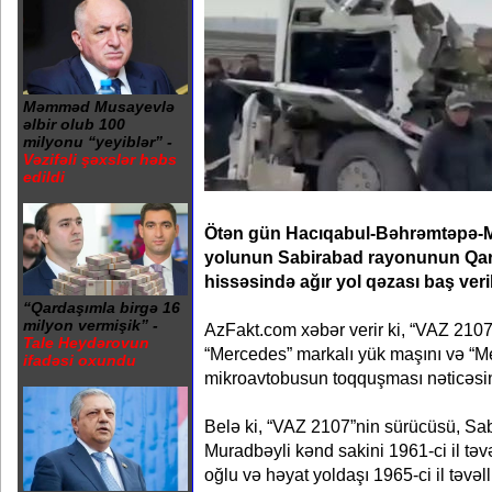
Məmməd Musayevlə
əlbir olub 100
milyonu “yeyiblər” -
Vəzifəli şəxslər həbs
edildi
Ötən gün Hacıqabul-Bəhrəmtəpə-M
yolunun Sabirabad rayonunun Qa
hissəsində ağır yol qəzası baş veri
“Qardaşımla birgə 16
milyon vermişik” -
AzFakt.com xəbər verir ki, “VAZ 2107
Tale Heydərovun
“Mercedes” markalı yük maşını və “M
ifadəsi oxundu
mikroavtobusun toqquşması nəticəsin
Belə ki, “VAZ 2107”nin sürücüsü, S
Muradbəyli kənd sakini 1961-ci il tə
oğlu və həyat yoldaşı 1965-ci il təv