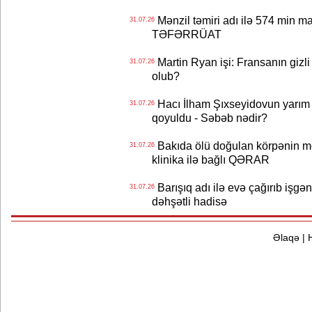
Mənzil təmiri adı ilə 574 min ma
31.07.26
TƏFƏRRÜAT
Martin Ryan işi: Fransanın gizli
31.07.26
olub?
Hacı İlham Şıxseyidovun yarım
31.07.26
qoyuldu - Səbəb nədir?
Bakıda ölü doğulan körpənin me
31.07.26
klinika ilə bağlı QƏRAR
Barışıq adı ilə evə çağırıb işgən
31.07.26
dəhşətli hadisə
Əlaqə
|