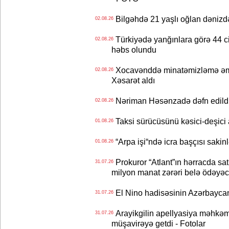
Bilgəhdə 21 yaşlı oğlan dənizdə b
02.08.26
Türkiyədə yanğınlara görə 44 cina
02.08.26
həbs olundu
Xocavənddə minatəmizləmə əm
02.08.26
Xəsarət aldı
Nəriman Həsənzadə dəfn edildi 
02.08.26
Taksi sürücüsünü kəsici-deşici a
01.08.26
“Arpa işi“ndə icra başçısı sa
01.08.26
Prokuror “Atlant”ın hərracda satı
31.07.26
milyon manat zərəri belə ödəyəc
El Nino hadisəsinin Azərbaycana
31.07.26
Arayikgilin apellyasiya məhkəm
31.07.26
müşavirəyə getdi - Fotolar