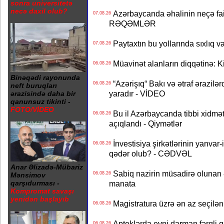
sonra universitetə
necə daxil olub?
Azərbaycanda əhalinin neçə faizi 
07.08.26
RƏQƏMLƏR
Paytaxtın bu yollarında sıxlıq v
07.08.26
Müavinət alanların diqqətinə: Ki
06.08.26
Binəqədi rayonunda
“Azərişıq“ Bakı və ətraf ərazilə
06.08.26
neft buruqları
yaradır - VİDEO
ərazisində daha bir
qanunsuz tikinti -
FOTO/VİDEO
Bu il Azərbaycanda tibbi xidmət
06.08.26
açıqlandı - Qiymətlər
İnvestisiya şirkətlərinin yanvar-
06.08.26
qədər olub? - CƏDVƏL
Anar Əlizadə-Mübariz
Sabiq nazirin müsadirə olunan ə
06.08.26
Mənsimov
manata
qarşıdurması -
Kompromat savaşı
yenidən başlayıb
Magistratura üzrə ən az seçilən 
06.08.26
Apteklərdə eyni dərman fərqli q
06.08.26