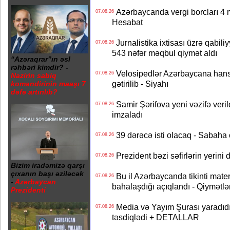
Azərbaycanda vergi borcları 4 m
07.08.26
Hesabat
Jurnalistika ixtisası üzrə qabiliy
07.08.26
543 nəfər məqbul qiymət aldı
“Azəraqrar”ın əsl
rəhbəri kimdir? -
Velosipedlər Azərbaycana hans
07.08.26
Nazirin sabiq
gətirilib - Siyahı
komandirinin maaşı 7
dəfə artırılıb?
Samir Şərifova yeni vəzifə veri
07.08.26
imzaladı
39 dərəcə isti olacaq - Sabaha
07.08.26
Prezident bəzi səfirlərin yeri
07.08.26
Bizim iradəmizə qarşı
çıxanın başı əziləcək
Bu il Azərbaycanda tikinti mater
07.08.26
-
Azərbaycan
bahalaşdığı açıqlandı - Qiymətlə
Prezidenti
Media və Yayım Şurası yaradıdı 
07.08.26
təsdiqlədi + DETALLAR