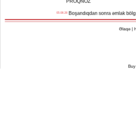
PROQNOZ
Boşandıqdan sonra əmlak bölgü
05.08.26
Əlaqə
|
Buy 