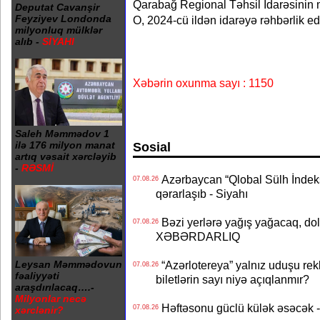
Qarabağ Regional Təhsil İdarəsinin 
Deputat Cavanşir
Feyziyev Londonda
O, 2024-cü ildən idarəyə rəhbərlik ed
milyonluq mülklər
alıb -
SİYAHI
Xəbərin oxunma sayı : 1150
Saleh Məmmədov 1
ilə 176 milyon manat
Sosial
artıq vəsait xərcləyib
-
RƏSMİ
Azərbaycan “Qlobal Sülh İndek
07.08.26
qərarlaşıb - Siyahı
Bəzi yerlərə yağış yağacaq, do
07.08.26
XƏBƏRDARLIQ
“Azərlotereya” yalnız uduşu rek
Leysan Məmmədovun
07.08.26
fəaliyyəti
biletlərin sayı niyə açıqlanmır?
araşdırılacaq….-
Milyonlar necə
Həftəsonu güclü külək əsəcə
07.08.26
xərclənir?