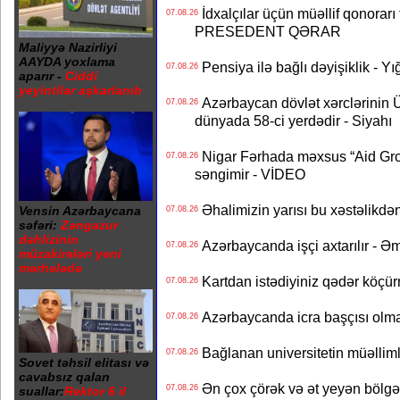
İdxalçılar üçün müəllif qonorarı
07.08.26
PRESEDENT QƏRAR
Maliyyə Nazirliyi
AAYDA yoxlama
Pensiya ilə bağlı dəyişiklik - Yı
07.08.26
aparır -
Ciddi
yeyintilər aşkarlanıb
Azərbaycan dövlət xərclərinin
07.08.26
dünyada 58-ci yerdədir - Siyahı
Nigar Fərhada məxsus “Aid Grou
07.08.26
səngimir - VİDEO
Əhalimizin yarısı bu xəstəlikdən
Vensin Azərbaycana
07.08.26
səfəri:
Zəngəzur
dəhlizinin
Azərbaycanda işçi axtarılır - Ə
07.08.26
müzakirələri yeni
mərhələdə
Kartdan istədiyiniz qədər köçür
07.08.26
Azərbaycanda icra başçısı olma
07.08.26
Bağlanan universitetin müəllimlər
07.08.26
Sovet təhsil elitası və
cavabsız qalan
Ən çox çörək və ət yeyən bölgə
07.08.26
suallar:
Rektor 6 il