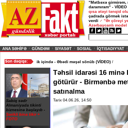
“Mətbəxə girmirəm,
daramıram“ - VİDEO
qısa ətəyi tənqid o
çadrada görmək istə
verdi
“Ər çörəyi 
Azərbaycanlı model
ious
ANA SƏHİFƏ
GÜNDƏM
SIYASƏT
SOSIAL
İQTISADIYYAT
 20 Yanvar abidəsi zibillik içində - Əbədi məşəl sönüb (VİDEO)
/
Təhsil idarəsi 16 minə 
götürür - Birmənbə me
satınalma
Tarix 04.06.26, 14:50
Sabiq sədr
Almaniyada tikinti
biznesinə başlayıb -
Şərikli bina tikir +
FOTO