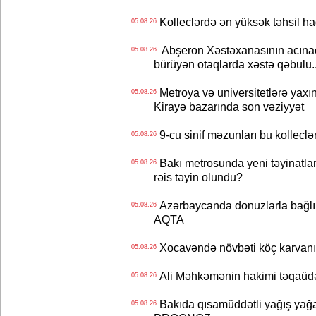
Kolleclərdə ən yüksək təhsil haq
05.08.26
Abşeron Xəstəxanasının acınaca
05.08.26
bürüyən otaqlarda xəstə qəbulu..
Metroya və universitetlərə yaxın
05.08.26
Kirayə bazarında son vəziyyət
9-cu sinif məzunları bu kolleclə
05.08.26
Bakı metrosunda yeni təyinatlar
05.08.26
rəis təyin olundu?
Azərbaycanda donuzlarla bağlı m
05.08.26
AQTA
Xocavəndə növbəti köç karvanı
05.08.26
Ali Məhkəmənin hakimi təqaüdə
05.08.26
Bakıda qısamüddətli yağış yağa
05.08.26