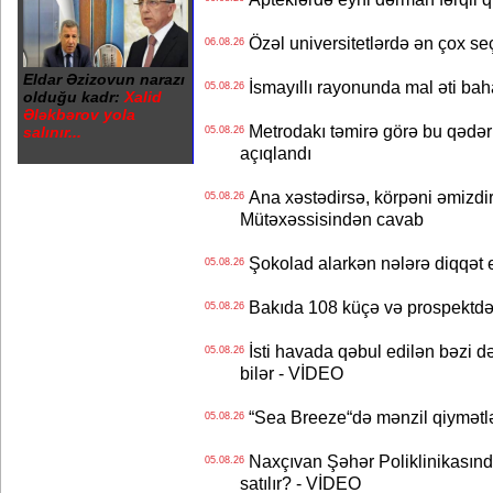
Özəl universitetlərdə ən çox seç
06.08.26
Eldar Əzizovun narazı
İsmayıllı rayonunda mal əti ba
05.08.26
olduğu kadr:
Xalid
Ələkbərov yola
Metrodakı təmirə görə bu qədər 
salınır...
05.08.26
açıqlandı
Ana xəstədirsə, körpəni əmizdir
05.08.26
Mütəxəssisindən cavab
Şokolad alarkən nələrə diqqət 
05.08.26
Bakıda 108 küçə və prospektdə 
05.08.26
İsti havada qəbul edilən bəzi d
05.08.26
bilər - VİDEO
“Sea Breeze“də mənzil qiymətlər
05.08.26
Naxçıvan Şəhər Poliklinikasında
05.08.26
satılır? - VİDEO