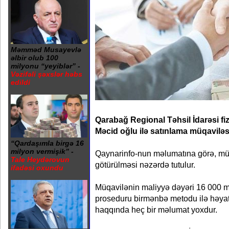
Məmməd Musayevlə
əlbir olub 100
milyonu “yeyiblər” -
Vəzifəli şəxslər həbs
edildi
Qarabağ Regional Təhsil İdarəsi fi
Məcid oğlu ilə satınlama müqaviləs
“Qardaşımla birgə 16
milyon vermişik” -
Qaynarinfo-nun məlumatına görə, müq
Tale Heydərovun
götürülməsi nəzərdə tutulur.
ifadəsi oxundu
Müqavilənin maliyyə dəyəri 16 000 m
proseduru birmənbə metodu ilə həyata
haqqında heç bir məlumat yoxdur.