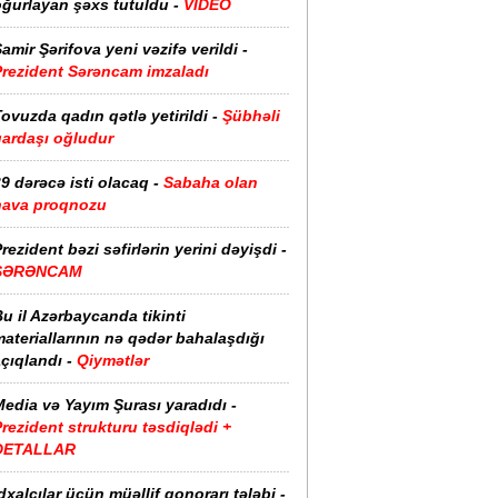
oğurlayan şəxs tutuldu -
VİDEO
amir Şərifova yeni vəzifə verildi -
Prezident Sərəncam imzaladı
ovuzda qadın qətlə yetirildi -
Şübhəli
qardaşı oğludur
9 dərəcə isti olacaq -
Sabaha olan
hava proqnozu
rezident bəzi səfirlərin yerini dəyişdi -
SƏRƏNCAM
u il Azərbaycanda tikinti
ateriallarının nə qədər bahalaşdığı
çıqlandı -
Qiymətlər
edia və Yayım Şurası yaradıdı -
rezident strukturu təsdiqlədi +
DETALLAR
dxalçılar üçün müəllif qonorarı tələbi -