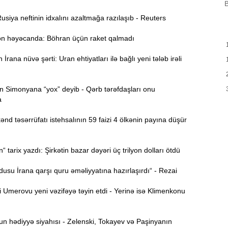
B
siya neftinin idxalını azaltmağa razılaşıb - Reuters
H
9:00
Y
 həyəcanda: Böhran üçün raket qalmadı
A
8:46
rana nüvə şərti: Uran ehtiyatları ilə bağlı yeni tələb irəli
t
P
8:30
 Simonyana “yox” deyib - Qərb tərəfdaşları onu
a
E
12:55
d təsərrüfatı istehsalının 59 faizi 4 ölkənin payına düşür
v
12:40
tarix yazdı: Şirkətin bazar dəyəri üç trilyon dolları ötdü
su İrana qarşı quru əməliyyatına hazırlaşırdı“ - Rezai
12:24
ö
Umerovu yeni vəzifəyə təyin etdi - Yerinə isə Klimenkonu
“
12:06
g
 hədiyyə siyahısı - Zelenski, Tokayev və Paşinyanın