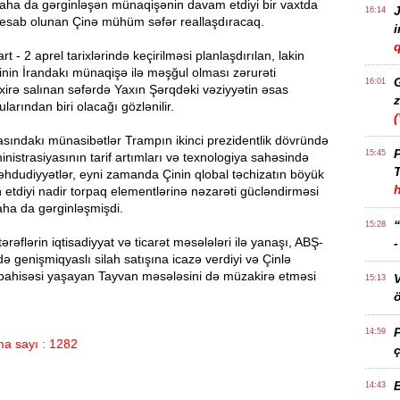
daha da gərginləşən münaqişənin davam etdiyi bir vaxtda
J
16:14
 hesab olunan Çinə mühüm səfər reallaşdıracaq.
q
t - 2 aprel tarixlərində keçirilməsi planlaşdırılan, lakin
nin İrandakı münaqişə ilə məşğul olması zərurəti
16:01
irə salınan səfərdə Yaxın Şərqdəki vəziyyətin əsas
z
rından biri olacağı gözlənilir.
asındakı münasibətlər Trampın ikinci prezidentlik dövründə
P
15:45
nistrasiyasının tarif artımları və texnologiya sahəsində
T
məhdudiyyətlər, eyni zamanda Çinin qlobal təchizatın böyük
n etdiyi nadir torpaq elementlərinə nəzarəti gücləndirməsi
ha da gərginləşmişdi.
15:28
rəflərin iqtisadiyyat və ticarət məsələləri ilə yanaşı, ABŞ-
də genişmiqyaslı silah satışına icazə verdiyi və Çinlə
bahisəsi yaşayan Tayvan məsələsini də müzakirə etməsi
15:13
ö
14:59
a sayı : 1282
ç
14:43