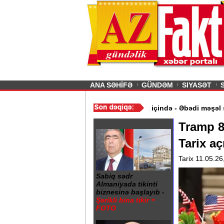
26
şın sürmürəm, saçımı
Previous
ANA SƏHİFƏ
GÜNDƏM
SIYASƏT
mət aldı
/
Gəncə şəhərində 20 Yanvar abidəsi zibillik içində - Əbə
Tramp 8,
Tarix aç
Tarix 11.05.26
Sabiq sədr
Almaniyada tikinti
biznesinə başlayıb -
Şərikli bina tikir +
FOTO