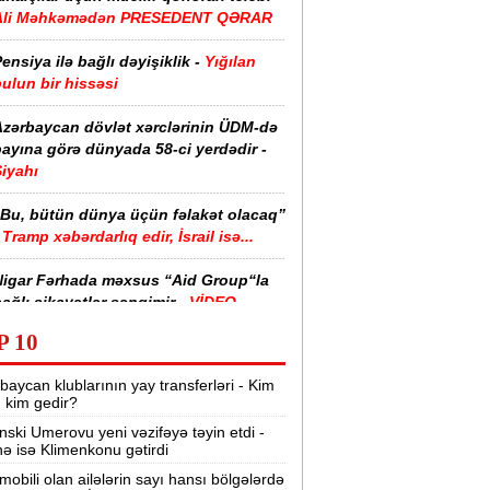
Ali Məhkəmədən PRESEDENT QƏRAR
ensiya ilə bağlı dəyişiklik -
Yığılan
ulun bir hissəsi
Azərbaycan dövlət xərclərinin ÜDM-də
ayına görə dünyada 58-ci yerdədir -
iyahı
“Bu, bütün dünya üçün fəlakət olacaq”
Tramp xəbərdarlıq edir, İsrail isə...
Nigar Fərhada məxsus “Aid Group“la
ağlı şikayətlər səngimir -
VİDEO
P 10
halimizin yarısı bu xəstəlikdən
ziyyət çəkir -
Səbəb
baycan klublarının yay transferləri - Kim
r, kim gedir?
zərbaycanda işçi axtarılır -
nski Umerovu yeni vəzifəyə təyin etdi -
Əməkhaqqı 10 min manatdır
nə isə Klimenkonu gətirdi
Kartdan istədiyiniz qədər köçürmə edə
mobili olan ailələrin sayı hansı bölgələrdə