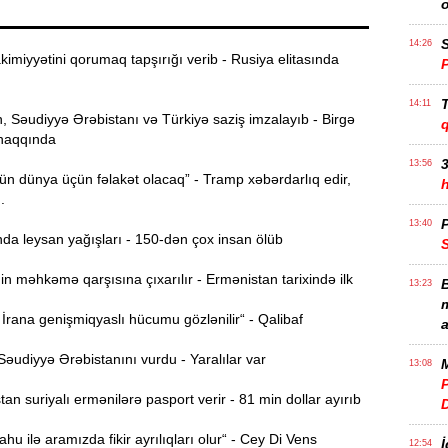
S
14:26
imiyyətini qorumaq tapşırığı verib - Rusiya elitasında
T
14:11
 Səudiyyə Ərəbistanı və Türkiyə saziş imzalayıb - Birgə
haqqında
3
13:56
n dünya üçün fəlakət olacaq” - Tramp xəbərdarlıq edir,
..
P
13:40
da leysan yağışları - 150-dən çox insan ölüb
n məhkəmə qarşısına çıxarılır - Ermənistan tarixində ilk
B
13:23
m
rana genişmiqyaslı hücumu gözlənilir“ - Qalibaf
a
əudiyyə Ərəbistanını vurdu - Yaralılar var
M
13:08
P
n suriyalı ermənilərə pasport verir - 81 min dollar ayırıb
u ilə aramızda fikir ayrılıqları olur“ - Cey Di Vens
İ
12:54