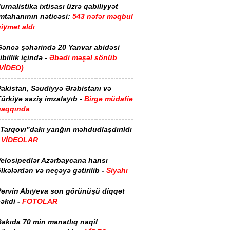
urnalistika ixtisası üzrə qabiliyyət
imtahanının nəticəsi:
543 nəfər məqbul
iymət aldı
Gəncə şəhərində 20 Yanvar abidəsi
ibillik içində -
Əbədi məşəl sönüb
(VİDEO)
akistan, Səudiyyə Ərəbistanı və
ürkiyə saziş imzalayıb -
Birgə müdafiə
haqqında
“Tarqovı”dakı yanğın məhdudlaşdırıldı
-
VİDEOLAR
Velosipedlər Azərbaycana hansı
lkələrdən və neçəyə gətirilib -
Siyahı
Pərvin Abıyeva son görünüşü diqqət
əkdi -
FOTOLAR
Bakıda 70 min manatlıq naqil