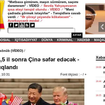
“Mətbəxə girmirəm, maşın sürmürəm, saçımı
daramıram“ - VİDEO
Sevda Yahyayevanın
/ MAQAZIN /
qısa ətəyi tənqid olundu - VİDEO
“Məni
çadrada görmək istəyirlər“ - Tənqidlərə cavab
Sevda Yahy
verdi
“Ər çörəyi yeyəndə kökələcəm“ -
VİDEO
Azərbaycanlı model
AXTAR
SOSIAL
İQTISADIYYAT
DÜNYA
KRIMINAL
HADISƏ
MAQA
di məşəl sönüb (VİDEO)
/
Xəbə
5 il sonra Çinə səfər edəcək -
ıqlandı
K
19:00
t
, 10:31
Font ölçüsü :
-
/
+
18:44
1
18:25