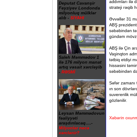
addımları ilə 
Deputat Cavanşir
strateji rəqib
Feyziyev Londonda
milyonluq mülklər
alıb -
SİYAHI
Əvvəllər 31 mar
ABŞ prezidenti
səbəbindən təx
gündəm mövzula
ABŞ ilə Çin ar
Vaşinqton admi
Saleh Məmmədov 1
tətbiq etdiyi 
ilə 176 milyon manat
hissəsini təmi
artıq vəsait xərcləyib
səbəbindən da
-
RƏSMİ
Səfər zamanı tə
ın son dövrlər
suverenlik mü
gözlənilir.
Leysan Məmmədovun
Xəbərin oxunm
fəaliyyəti
araşdırılacaq….-
Milyonlar necə
xərclənir?