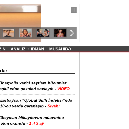
— 11 İyul 2026
ayevanın qısa ətəyi tənqid olundu -
ZIN
ANALIZ
İDMAN
MÜSAHIBƏ
rlər
iberpolis xarici saytlara hücumlar
əşkil edən şəxsləri saxlayıb -
VİDEO
Azərbaycan “Qlobal Sülh İndeksi”ndə
10-cu yerdə qərarlaşıb -
Siyahı
Süleyman Mikayılovun müavininə
hökm oxundu -
1 il 3 ay