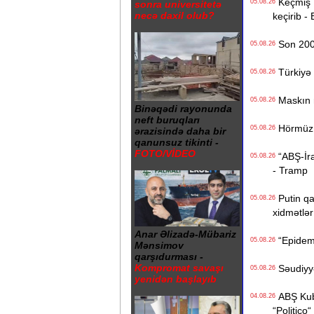
Keçmiş Ru
05.08.26
sonra universitetə
necə daxil olub?
keçirib -
Son 200 i
05.08.26
Türkiyə 
05.08.26
Maskın ra
05.08.26
Binəqədi rayonunda
neft buruqları
Hörmüz b
05.08.26
ərazisində daha bir
qanunsuz tikinti -
FOTO/VİDEO
“ABŞ-İran
05.08.26
- Tramp
Putin qa
05.08.26
xidmətlər 
Anar Əlizadə-Mübariz
“Epidemi
05.08.26
Mənsimov
qarşıdurması -
Kompromat savaşı
Səudiyyə 
05.08.26
yenidən başlayıb
ABŞ Kuba
04.08.26
“Politico“