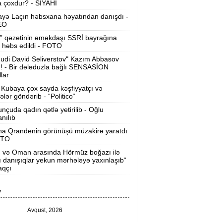
 çoxdur? - SİYAHI
ilərsiniz -
VİDEO
yə Laçın həbsxana həyatından danışdı -
Ər-arvadın yanaraq ölməsinə görə
EO
əbs edilən var -
Evdən 15 min də
” qəzetinin əməkdaşı SSRİ bayrağına
oğurlanıb
 həbs edildi - FOTO
udi David Seliverstov" Kazım Abbasov
Azərbaycanda icra başçısı olmayan
ı! - Bir dələduzla bağlı SENSASİON
ayonlar -
SİYAHI
llar
Kubaya çox sayda kəşfiyyatçı və
ağlanan universitetin müəllimləri
tələr göndərib - “Politico“
arazıdır -
İşsiz qalıblar
nçuda qadın qətlə yetirilib - Oğlu
anılıb
akistanda leysan yağışları -
150-dən
na Qrandenin görünüşü müzakirə yaratdı
çox insan ölüb
OTO
n və Oman arasında Hörmüz boğazı ilə
I Qaregin məhkəmə qarşısına çıxarılır -
ı danışıqlar yekun mərhələyə yaxınlaşıb“
rmənistan tarixində ilk
aqçı
“ABŞ-ın İrana genişmiqyaslı hücumu
V
özlənilir“ -
Qalibaf
Avqust, 2026
n çox çörək və ət yeyən bölgələr -