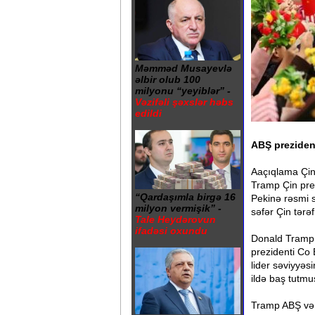
Məmməd Musayevlə
əlbir olub 100
milyonu “yeyiblər” -
Vəzifəli şəxslər həbs
edildi
ABŞ prezident
Aaçıqlama Çin X
Tramp Çin prez
“Qardaşımla birgə 16
Pekinə rəsmi s
milyon vermişik” -
səfər Çin tərə
Tale Heydərovun
ifadəsi oxundu
Donald Tramp 8
prezidenti Co
lider səviyyəs
ildə baş tutmu
Tramp ABŞ və İ