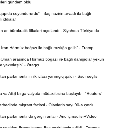
kləri gündəm oldu
B
11:49
q
 qapıda soyundururdu“ - Baş nazirin arvadı ilə bağlı
ı iddialar
İ
11:34
ən bürokratik ölkələri açıqlandı - Siyahıda Türkiyə də
ü
ran Hörmüz boğazı ilə bağlı razılığa gəlib“ - Tramp
11:20
s
 Oman arasında Hörmüz boğazı ilə bağlı danışıqlar yekun
 yaxınlaşıb“ - Əraqçı
M
11:04
u
n parlamentinin ilk iclası yarımçıq qaldı - Sədr seçilə
A
10:47
s
 və ABŞ birgə valyuta müdaxiləsinə başlayıb - “Reuters”
R
10:32
hədində miqrant faciəsi - Ölənlərin sayı 90-a çatdı
Ö
an parlamentində gərgin anlar - And içmədilər+Video
10:18
l
 yenidən Ermənistanın Baş naziri təyin edildi - Fərman