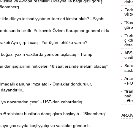
siya və Avropa rəsmiləri Ukrayna ilə bağlı gizli görüş
daha
b
 Bloomberg
Fəda
VİD
10:50
ldə dünya iqtisadiyyatının liderləri kimlər olub? - Siyahı
h
“Səs
görə
ordusunda bir ilk: Polkovnik Özlem Karapınar general oldu
"Yəh
10:34
çıxd
keti Aya çırpılacaq - Yer üçün təhlükə varmı?
r
deta
ABŞ 
oğazı yaxın vaxtlarda yenidən açılacaq - Tramp
B
10:17
vasi
n
Sabu
 danışıqlarının nəticələri 48 saat ərzində məlum olacaq”
saxl
P
10:02
Aria
- F
lmaqallı qanuna imza atdı - Əmlaklar dondurulur,
dayandırılır...
“İra
I
9:48
bağl
E
- Ər
ya nəzarətdən çıxır” - ÜST-dən xəbərdarlıq
9:32
Ərəbistanı husilərlə danışıqlara başlayıb - “Bloomberg“
ARXİ
g
ya çox sayda kəşfiyyatçı və vasitələr göndərib -
Ə
9:15