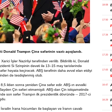
B
18:08
17:50
17:34
e
i Donald Trampın Çinə səfərinin vaxtı açıqlanıb.
17:20
arici İşlər Nazirliyi tərəfindən verilib. Bildirilib ki, Donald
identi Si Szinpinin dəvəti ilə 13–15 may tarixlərində
D
əfər həyata keçirəcək. ABŞ tərəfinin daha əvvəl elan etdiyi
17:05
findən də təsdiqlənmiş olub.
,5 ildən sonra yenidən Çinə səfər edir. ABŞ-ın əvvəlki
A
16:47
 Bayden Çin səfəri etməmişdi. ABŞ-dan Çin istiqamətində
m
ində son səfər Trampın ilk prezidentlik dövründə -- 2017-ci
şdu.
P
16:29
v
srailin İrana hücumları ilə başlayan və İranın cavab