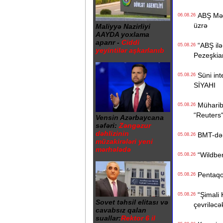
ABŞ Mərkə
06.08.26
üzrə
Maliyyə Nazirliyi
AAYDA yoxlama
aparır -
Ciddi
“ABŞ ilə 
05.08.26
yeyintilər aşkarlanıb
Pezeşkia
Süni inte
05.08.26
SİYAHI
Müharibə
05.08.26
“Reuters
Vensin Azərbaycana
səfəri:
Zəngəzur
dəhlizinin
BMT-dən d
05.08.26
müzakirələri yeni
mərhələdə
“Wildberr
05.08.26
Pentaqon
05.08.26
“Şimali 
05.08.26
Sovet təhsil elitası və
çevriləcə
cavabsız qalan
suallar:
Rektor 6 il