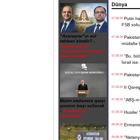
Dünya
Putin hak
07.08.26
FSB xofu
“Azəraqrar”ın əsl
Pakistan,
07.08.26
rəhbəri kimdir? -
müdafiə 
Nazirin sabiq
komandirinin maaşı 7
“Bu, bütü
dəfə artırılıb?
07.08.26
İsrail isə.
Pakistan
07.08.26
II Qaregi
07.08.26
“ABŞ-ın İ
07.08.26
Bizim iradəmizə qarşı
çıxanın başı əziləcək
-
Azərbaycan
Husilər S
07.08.26
Prezidenti
Ermənista
06.08.26
“Netanyah
06.08.26