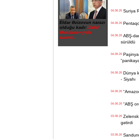
Suriya Ru
04.08.26
Eldar Əzizovun narazı
Pentaqon
04.08.26
olduğu kadr:
Xalid
Ələkbərov yola
ABŞ-dan İ
04.08.26
salınır...
sürüldü
Paşinyan
04.08.26
“panikay
Dünya kən
04.08.26
- Siyahı
“Amazon“ 
04.08.26
“ABŞ ordu
04.08.26
Zelenski 
03.08.26
gətirdi
Sandunun
03.08.26