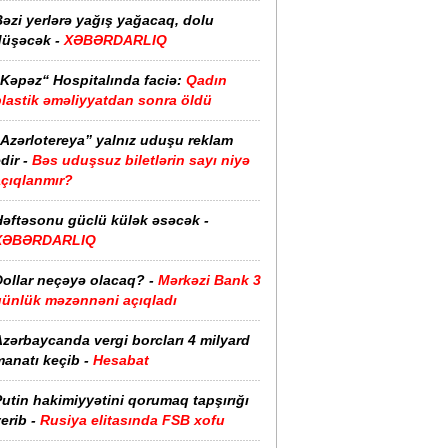
əzi yerlərə yağış yağacaq, dolu
düşəcək -
XƏBƏRDARLIQ
“Kəpəz“ Hospitalında faciə:
Qadın
plastik əməliyyatdan sonra öldü
“Azərlotereya” yalnız uduşu reklam
dir -
Bəs uduşsuz biletlərin sayı niyə
açıqlanmır?
Həftəsonu güclü külək əsəcək -
XƏBƏRDARLIQ
ollar neçəyə olacaq? -
Mərkəzi Bank 3
günlük məzənnəni açıqladı
zərbaycanda vergi borcları 4 milyard
anatı keçib -
Hesabat
utin hakimiyyətini qorumaq tapşırığı
erib -
Rusiya elitasında FSB xofu