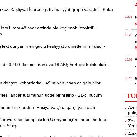
zi Kəşfiyyat İdarəsi gizli əməliyyat qrupu yaradıb - Kuba
P
12:38
p
İsrail İranı 48 saat ərzində ələ keçirmək istəyirdi“ -
n
12:21
p
llekt dünyanın ən güclü kəşfiyyat xidmətlərini sıraladı -
S
12:06
də 3 400-dən çox iranlı və 18 ABŞ hərbçisi həlak olub -
-
“
11:52
əhşətli xəbərdarlıq - 49 milyon insan ac qala bilər
b
TO
ies” anbar tutumunun üçdə birini itirib - 21-ci hücum
Ə
11:36
ə
dan kritik addım: Rusiya və Çinə qarşı yeni plan
Azər
gəli
A
11:19
Koreya raket kompleksləri Ukrayna üçün qanuni hədəfə
Zele
k” - Sibiqa
Yeri
11:04
Avto