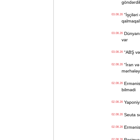
göndərdi
“İşçiləri
03.08.26
qalmaqall
Dünyanın 
03.08.26
var
“ABŞ və İ
03.08.26
“İran və
02.08.26
mərhələyə
Ermənista
02.08.26
bilmədi
Yaponiya
02.08.26
Seuta sər
02.08.26
Ermənist
02.08.26
Paşinyan
02.08.26