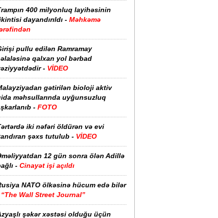
Trampın 400 milyonluq layihəsinin
ikintisi dayandırıldı -
Məhkəmə
ərəfindən
irişi pullu edilən Ramramay
əlaləsinə qalxan yol bərbad
əziyyətdədir -
VİDEO
alayziyadan gətirilən bioloji aktiv
qida məhsullarında uyğunsuzluq
şkarlanıb -
FOTO
ərtərdə iki nəfəri öldürən və evi
yandıran şəxs tutulub -
VİDEO
Əməliyyatdan 12 gün sonra ölən Adillə
ağlı -
Cinayət işi açıldı
Rusiya NATO ölkəsinə hücum edə bilər
-
“The Wall Street Journal”
Azyaşlı şəkər xəstəsi olduğu üçün