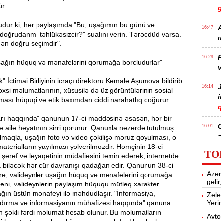
ür:
udur ki, hər paylaşımda "Bu, uşağımın bu günü və
A
16:47
doğrudanmı təhlükəsizdir?" sualını verin. Tərəddüd varsa,
m
n doğru seçimdir".
P
16:29
uşağın hüquq və mənafelərini qorumağa borcludurlar"
v
" İctimai Birliyinin icraçı direktoru Kəmalə Aşumova bildirib
J
16:14
şəxsi məlumatlarının, xüsusilə də üz görüntülərinin sosial
ması hüquqi və etik baxımdan ciddi narahatlıq doğurur:
q
rı haqqında" qanunun 17-ci maddəsinə əsasən, hər bir
16:01
ə ailə həyatının sirri qorunur. Qanunla nəzərdə tutulmuş
z
 olmaqla, uşağın foto və video çəkilişə məruz qoyulması, o
terialların yayılması yolverilməzdir. Həmçinin 18-ci
TO
ərəf və ləyaqətinin müdafiəsini təmin edərək, internetdə
 biləcək hər cür davranışı qadağan edir. Qanunun 38-ci
P
15:45
Azər
ə, valideynlər uşağın hüquq və mənafelərini qorumağa
T
gəli
Yəni, valideynlərin paylaşım hüququ mütləq xarakter
ğın üstün mənafeyi ilə məhdudlaşır. "İnformasiya,
Zele
şdırma və informasiyanın mühafizəsi haqqında" qanuna
Yeri
15:28
n şəkli fərdi məlumat hesab olunur. Bu məlumatların
Avto