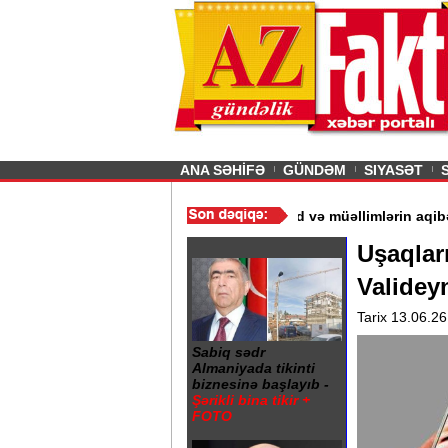
26
şın sürmürəm, saçımı
Previous
ANA SƏHİFƏ
GÜNDƏM
SIYASƏT
ır“ - Ərdoğan
/
Gədəbəydə 3 məktəb bağlandı - Şagird və müəlliml
Uşaqlar
Valideyn
Tarix 13.06.26
Sabiq sədr
Almaniyada tikinti
biznesinə başlayıb -
Şərikli bina tikir +
FOTO