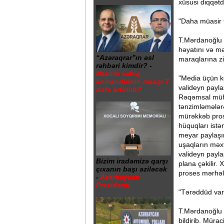
xüsusi diqqətd
"Daha müasir 
T.Mərdanoğlu b
həyatını və mə
“Azəraqrar”ın əsl
maraqlarına zi
rəhbəri kimdir? -
Nazirin sabiq
"Media üçün k
komandirinin maaşı 7
valideyn payla
dəfə artırılıb?
Rəqəmsal mühit
tənzimləmələrə
mürəkkəb pros
hüquqları ist
meyar paylaşı
uşaqların məxf
valideyn payla
Bizim iradəmizə qarşı
plana çəkilir.
çıxanın başı əziləcək
proses mərhələ
-
Azərbaycan
Prezidenti
"Tərəddüd var
T.Mərdanoğlu k
bildirib. Müra