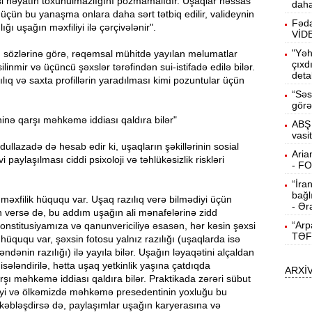
si həyatın toxunulmazlığını pozmamalıdır. Uşaqlar həssas
daha
 üçün bu yanaşma onlara daha sərt tətbiq edilir, valideynin
15:13
Fəda
ğı uşağın məxfiliyi ilə çərçivələnir".
ö
VİD
"Yəh
sözlərinə görə, rəqəmsal mühitdə yayılan məlumatlar
14:59
çıxd
linmir və üçüncü şəxslər tərəfindən sui-istifadə edilə bilər.
deta
ç
ılıq və saxta profillərin yaradılması kimi pozuntular üçün
“Səs
14:43
görə
inə qarşı məhkəmə iddiası qaldıra bilər"
ABŞ 
vasi
S
dullazadə də hesab edir ki, uşaqların şəkillərinin sosial
14:26
Aria
 paylaşılması ciddi psixoloji və təhlükəsizlik riskləri
- F
“İra
T
14:11
bağl
n məxfilik hüququ var. Uşaq razılıq verə bilmədiyi üçün
- Ər
n versə də, bu addım uşağın ali mənafelərinə zidd
“Arp
onstitusiyamıza və qanunvericiliyə əsasən, hər kəsin şəxsi
3
13:56
TƏF
hüququ var, şəxsin fotosu yalnız razılığı (uşaqlarda isə
dənin razılığı) ilə yayıla bilər. Uşağın ləyaqətini alçaldan
sələndirilə, hətta uşaq yetkinlik yaşına çatdıqda
ARXİ
P
13:40
rşı məhkəmə iddiası qaldıra bilər. Praktikada zərəri sübut
liyi və ölkəmizdə məhkəmə presedentinin yoxluğu bu
kəbləşdirsə də, paylaşımlar uşağın karyerasına və
13:23