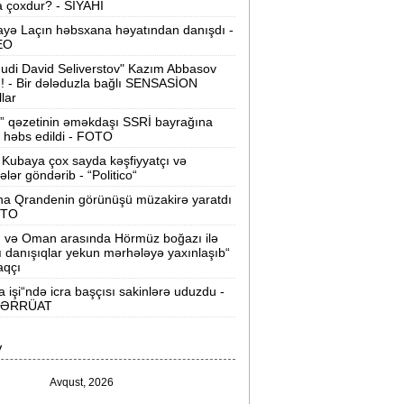
 çoxdur? - SİYAHI
Velosipedlər Azərbaycana hansı
yə Laçın həbsxana həyatından danışdı -
lkələrdən və neçəyə gətirilib -
Siyahı
EO
udi David Seliverstov" Kazım Abbasov
Pərvin Abıyeva son görünüşü diqqət
ı! - Bir dələduzla bağlı SENSASİON
llar
əkdi -
FOTOLAR
” qəzetinin əməkdaşı SSRİ bayrağına
Bakıda 70 min manatlıq naqil
 həbs edildi - FOTO
oğurlayan şəxs tutuldu -
VİDEO
Kubaya çox sayda kəşfiyyatçı və
tələr göndərib - “Politico“
amir Şərifova yeni vəzifə verildi -
na Qrandenin görünüşü müzakirə yaratdı
Prezident Sərəncam imzaladı
OTO
n və Oman arasında Hörmüz boğazı ilə
ovuzda qadın qətlə yetirildi -
Şübhəli
ı danışıqlar yekun mərhələyə yaxınlaşıb“
qardaşı oğludur
aqçı
a işi“ndə icra başçısı sakinlərə uduzdu -
9 dərəcə isti olacaq -
Sabaha olan
ƏRRÜAT
hava proqnozu
V
rezident bu səfirlərin yerini dəyişdi -
Sərəncam
Avqust, 2026