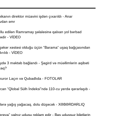
Ə
11:36
ə
ikanın direktor müavini işdən çıxarıldı - Anar
vdan əmr
A
11:19
ullu edilən Ramramay şəlaləsinə qalxan yol bərbad
dədir - VİDEO
11:04
b
şəkər xəstəsi olduğu üçün “Barama“ uşaq bağçasından
ırılıb - VİDEO
10:50
h
ə 3 məktəb bağlandı - Şagird və müəllimlərin aqibəti
caq?
10:34
uror Laçın və Qubadlıda - FOTOLAR
r
an “Qlobal Sülh İndeksi”ndə 110-cu yerdə qərarlaşıb -
B
10:17
n
lərə yağış yağacaq, dolu düşəcək - XƏBƏRDARLIQ
P
10:02
reya” yalnız uduşu reklam edir - Bəs uduşsuz biletlərin