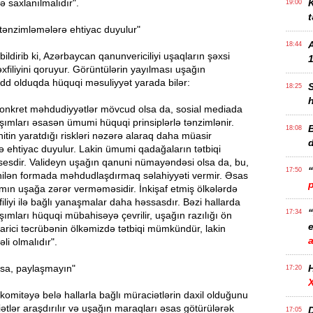
ə saxlanılmalıdır".
K
19:00
t
tənzimləmələrə ehtiyac duyulur"
18:44
ildirib ki, Azərbaycan qanunvericiliyi uşaqların şəxsi
1
xfiliyini qoruyur. Görüntülərin yayılması uşağın
dd olduqda hüquqi məsuliyyət yarada bilər:
18:25
onkret məhdudiyyətlər mövcud olsa da, sosial mediada
şımları əsasən ümumi hüquqi prinsiplərlə tənzimlənir.
B
18:08
in yaratdığı riskləri nəzərə alaraq daha müasir
 ehtiyac duyulur. Lakin ümumi qadağaların tətbiqi
esdir. Valideyn uşağın qanuni nümayəndəsi olsa da, bu,
17:50
ənilən formada məhdudlaşdırmaq səlahiyyəti vermir. Əsas
mın uşağa zərər verməməsidir. İnkişaf etmiş ölkələrdə
iliyi ilə bağlı yanaşmalar daha həssasdır. Bəzi hallarda
17:34
şımları hüquqi mübahisəyə çevrilir, uşağın razılığı ön
e
 Xarici təcrübənin ölkəmizdə tətbiqi mümkündür, lakin
li olmalıdır".
sa, paylaşmayın"
17:20
omitəyə belə hallarla bağlı müraciətlərin daxil olduğunu
ciətlər araşdırılır və uşağın maraqları əsas götürülərək
D
17:05