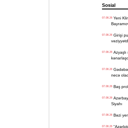
Sosial
Yeni Klin
07.08.26
Bayramo
Girişi p
07.08.26
vəziyyət
Azyaşlı 
07.08.26
kənarlaşd
Gədəbəyd
07.08.26
necə ola
Baş prok
07.08.26
Azərbayc
07.08.26
Siyahı
Bəzi yer
07.08.26
“Azərlote
07.08.26