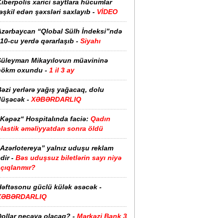
iberpolis xarici saytlara hücumlar
əşkil edən şəxsləri saxlayıb -
VİDEO
Azərbaycan “Qlobal Sülh İndeksi”ndə
10-cu yerdə qərarlaşıb -
Siyahı
Süleyman Mikayılovun müavininə
hökm oxundu -
1 il 3 ay
əzi yerlərə yağış yağacaq, dolu
düşəcək -
XƏBƏRDARLIQ
“Kəpəz“ Hospitalında faciə:
Qadın
plastik əməliyyatdan sonra öldü
“Azərlotereya” yalnız uduşu reklam
dir -
Bəs uduşsuz biletlərin sayı niyə
açıqlanmır?
Həftəsonu güclü külək əsəcək -
XƏBƏRDARLIQ
ollar neçəyə olacaq? -
Mərkəzi Bank 3