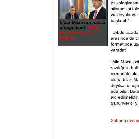
psixologiyası
silinməsini tə
valideynlərini
başlanıb".
Eldar Əzizovun narazı
olduğu kadr:
Xalid
Ələkbərov yola
T.Abdullazadən
salınır...
arasında da ci
formatında uşa
yaradır:
"Ailə Məcəlləs
razılığı ilə hə
birmənalı təl
oluna bilər. M
deyilsə, o, u
edə bilər. Bur
aid edilməlid
qanunvericiliy
Xəbərin oxunm