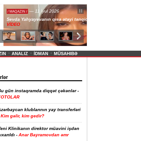
— 11 İyul 2026
ayevanın qısa ətəyi tənqid olundu -
ZIN
ANALIZ
İDMAN
MÜSAHIBƏ
rlər
Bu gün instaqramda diqqət çəkənlər -
FOTOLAR
zərbaycan klublarının yay transferləri
Kim gəlir, kim gedir?
eni Klinikanın direktor müavini işdən
ıxarıldı -
Anar Bayramovdan əmr