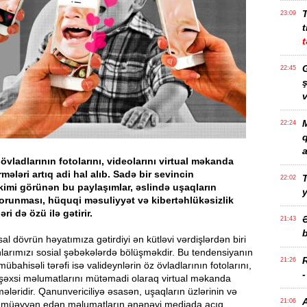
23:09
t
t
G
22:45
ş
v
M
22:24
a
 övladlarının fotolarını, videolarını virtual məkanda
mələri artıq adi hal alıb. Sadə bir sevincin
T
22:02
kimi görünən bu paylaşımlar, əslində uşaqların
orunması, hüquqi məsuliyyət və kibertəhlükəsizlik
ri də özü ilə gətirir.
21:43
b
l dövrün həyatımıza gətirdiyi ən kütləvi vərdişlərdən biri
larımızı sosial şəbəkələrdə bölüşməkdir. Bu tendensiyanın
21:26
bahisəli tərəfi isə valideynlərin öz övladlarının fotolarını,
 şəxsi məlumatlarını mütəmadi olaraq virtual məkanda
ələridir. Qanunvericiliyə əsasən, uşaqların üzlərinin və
21:06
ni müəyyən edən məlumatların ənənəvi mediada açıq