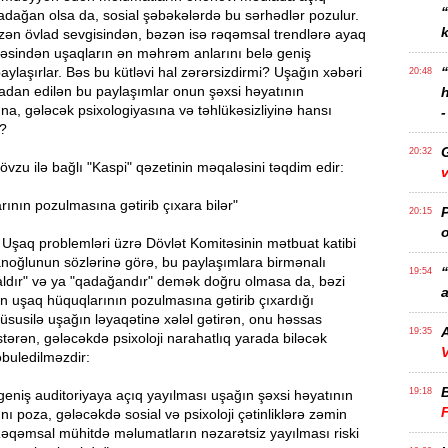
adağan olsa da, sosial şəbəkələrdə bu sərhədlər pozulur.
k
əzən övlad sevgisindən, bəzən isə rəqəmsal trendlərə ayaq
sindən uşaqların ən məhrəm anlarını belə geniş
paylaşırlar. Bəs bu kütləvi hal zərərsizdirmi? Uşağın xəbəri
20:48
madan edilən bu paylaşımlar onun şəxsi həyatının
na, gələcək psixologiyasına və təhlükəsizliyinə hansı
-
r?
20:32
zu ilə bağlı "Kaspi" qəzetinin məqaləsini təqdim edir:
v
ının pozulmasına gətirib çıxara bilər"
P
20:15
o
 Uşaq problemləri üzrə Dövlət Komitəsinin mətbuat katibi
oğlunun sözlərinə görə, bu paylaşımlara birmənalı
“
19:54
aldır" və ya "qadağandır" demək doğru olmasa da, bəzi
a
ın uşaq hüquqlarının pozulmasına gətirib çıxardığı
üsusilə uşağın ləyaqətinə xələl gətirən, onu həssas
A
19:35
tərən, gələcəkdə psixoloji narahatlıq yarada biləcək
V
buledilməzdir:
19:18
geniş auditoriyaya açıq yayılması uşağın şəxsi həyatının
nı poza, gələcəkdə sosial və psixoloji çətinliklərə zəmin
Rəqəmsal mühitdə məlumatların nəzarətsiz yayılması riski