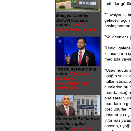
tədbirlər görül
"Tövsiyəmiz b
Maliyyə Nazirliyi
AAYDA yoxlama
gələcəyi üçün 
aparır -
Ciddi
paylaşmamaq ə
yeyintilər aşkarlanıb
"Valideynlər 
"Ümidli gələcək
ki, uşaqların 
mediada yayıl
Vensin Azərbaycana
"Uşaq hüquqla
səfəri:
Zəngəzur
uşağın şəxsi v
dəhlizinin
hallar istisna
müzakirələri yeni
cümlədən bu ma
mərhələdə
maddə uşağın ş
ona zərər vura
maddəsinə gör
borcludurlar. 
daşımır və uşa
Sovet təhsil elitası və
informasiyala
cavabsız qalan
əsasən, uşağı
suallar:
Rektor 6 il