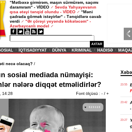
“Mətbəxə girmirəm, maşın sürmürəm, saçımı
daramıram“ - VİDEO
Sevda Yahyayevanın
/ MAQAZIN /
qısa ətəyi tənqid olundu - VİDEO
“Məni
çadrada görmək istəyirlər“ - Tənqidlərə cavab
Sevda Yahy
verdi
“Ər çörəyi yeyəndə kökələcəm“ -
VİDEO
Azərbaycanlı model
AXTAR
SOSIAL
İQTISADIYYAT
DÜNYA
KRIMINAL
HADISƏ
MAQA
ərin aqibəti necə olacaq?
/
Xəbə
ın sosial mediada nümayişi:
lər nələrə diqqət etməlidirlər?
23:55
, 14:28
Font ölçüsü :
-
/
+
A
23:42
-
Y
23:27
ç