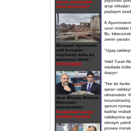
yayılması şəx
sonra universitetə
qrup olduqları
necə daxil olub?
paylaşım azadlı
K.Aşumovanın 
uzun müddət si
Bu, kiberzorak
zəmin yaradır.
Binəqədi rayonunda
neft buruqları
"Uşaq valideyn
ərazisində daha bir
qanunsuz tikinti -
Vəkil Turan Ab
FOTO/VİDEO
mediada kütləvi
daşıyır:
"Hər bir fərdi
qərarı validey
olmamalıdır. K
Anar Əlizadə-Mübariz
toxunulmazlıq 
Mənsimov
qanuni nümayən
qarşıdurması -
kadrlar mübahi
Kompromat savaşı
yenidən başlayıb
valideyninə qa
etməyin çətin
prosesi mürək