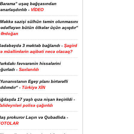
“Barama“ uşaq bağçasından
ənarlaşdırılıb -
VİDEO
“Məkkə sazişi sülhün təmin olunmasını
hədəfləyən bütün ölkələr üçün açıqdır“
Ərdoğan
Gədəbəydə 3 məktəb bağlandı -
Şagird
ə müəllimlərin aqibəti necə olacaq?
arkdakı fəvvarənin hissələrini
ğurladı -
Saxlanıldı
Yunanıstanın Egey planı birtərəfli
ddımdır“ -
Türkiyə XİN
ğdaşda 17 yaşlı qıza nişan keçirildi -
alideynləri polisə çağırıldı
Baş prokuror Laçın və Qubadlıda -
FOTOLAR