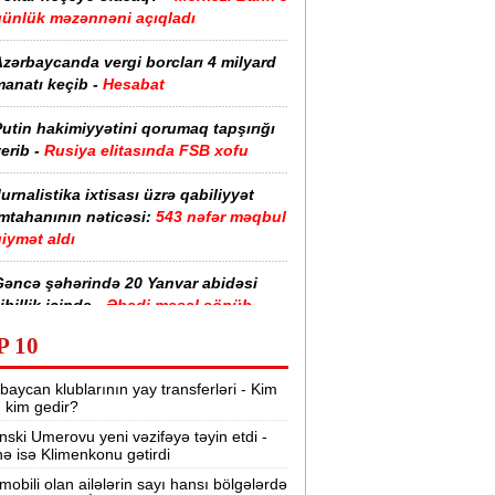
günlük məzənnəni açıqladı
zərbaycanda vergi borcları 4 milyard
anatı keçib -
Hesabat
utin hakimiyyətini qorumaq tapşırığı
erib -
Rusiya elitasında FSB xofu
urnalistika ixtisası üzrə qabiliyyət
imtahanının nəticəsi:
543 nəfər məqbul
iymət aldı
Gəncə şəhərində 20 Yanvar abidəsi
ibillik içində -
Əbədi məşəl sönüb
(VİDEO)
P 10
akistan, Səudiyyə Ərəbistanı və
baycan klublarının yay transferləri - Kim
ürkiyə saziş imzalayıb -
Birgə müdafiə
r, kim gedir?
haqqında
nski Umerovu yeni vəzifəyə təyin etdi -
nə isə Klimenkonu gətirdi
“Tarqovı”dakı yanğın məhdudlaşdırıldı
-
VİDEOLAR
mobili olan ailələrin sayı hansı bölgələrdə