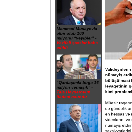
Məmməd Musayevlə
əlbir olub 100
milyonu “yeyiblər” -
Vəzifəli şəxslər həbs
edildi
Valideynlərin
nümayiş etdir
bölüşülməsi 
“Qardaşımla birgə 16
ləyaqətinin q
milyon vermişik” -
kimi problemlə
Tale Heydərovun
ifadəsi oxundu
Müasir rəqəmsa
də gündəlik an
ən həssas və mü
videolarını və
nümayiş etdirm
şəxsiyyətləri