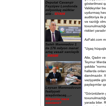
Deputat Cavanşir
göstərilməsi q
Feyziyev Londonda
Valideynlər b
milyonluq mülklər
uydurmaq həvə
alıb -
SİYAHI
auditoriya ilə 
və razılığı ol
toxunulmazlığı
riskləri yaradı
AzFakt.com möv
Saleh Məmmədov 1
ilə 176 milyon manat
"Uşaq hüquqlar
artıq vəsait xərcləyib
-
RƏSMİ
Ailə, Qadın və
Teymur Mərdan
şəkildə "norm
hallarda onlar
danılmazdır. X
vəziyyətdə gös
paylaşımlar qə
Leysan Məmmədovun
fəaliyyəti
"Görüntülərin 
araşdırılacaq….-
toxunulmazlığı
Milyonlar necə
yarada bilər. 
xərclənir?