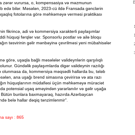
B
B
na zərər vurursa, o, kompensasiya və məzmunun
m
ləb edə bilər. Məsələn, 2023-cü ildə Fransada gənclərin
a
 uşaqlıq fotolarına görə məhkəməyə verməsi praktikası
M
13:08
P
in fikrincə, adi və kommersiya xarakterli paylaşımlar
ddi hüquqi fərqlər var. Sponsorlu postlar və ailə bloqu
ğın təsvirinin gəlir mənbəyinə çevrilməsi yeni mübahisələr
İ
12:54
inə görə, uşaqla bağlı məsələlər valideynlərin qarşılıqlı
ll olunur. Gündəlik paylaşımlarda digər valideynin razılığı
P
12:38
əb olunmasa da, kommersiya məqsədli hallarda bu, tələb
p
əsələn, ana uşağı brend simasına çevirirsə və ata razı
şağın hüquqlarının müdafiəsi üçün məhkəməyə müraciət
12:21
ada potensial uşaq əməyindən yararlanılır və gəlir uşağa
p
ir. Bütün bunlara baxmayaraq, hazırda Azərbaycan
S
ində belə hallar dəqiq tənzimlənmir".
12:06
-
a sayı : 865
11:52
b