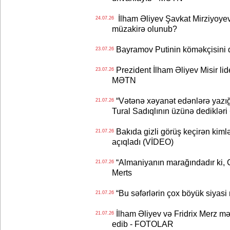
İlham Əliyev Şavkat Mirziyoyevə
24.07.26
müzakirə olunub?
Bayramov Putinin köməkçisini 
23.07.26
Prezident İlham Əliyev Misir lid
23.07.26
MƏTN
“Vətənə xəyanət edənlərə yazığı
21.07.26
Tural Sadıqlının üzünə dediklər
Bakıda gizli görüş keçirən kimlər
21.07.26
açıqladı (VİDEO)
“Almaniyanın marağındadır ki, C
21.07.26
Merts
“Bu səfərlərin çox böyük siyasi m
21.07.26
İlham Əliyev və Fridrix Merz mə
21.07.26
edib - FOTOLAR