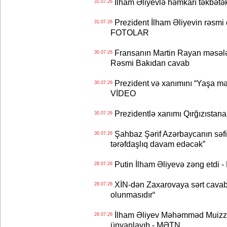
İlham Əliyevlə həmkarı təkbət
31.07.26
Prezident İlham Əliyevin rəsmi 
31.07.26
FOTOLAR
Fransanın Martin Rayan məsələs
30.07.26
Rəsmi Bakıdan cavab
Prezident və xanımını “Yaşa mən
30.07.26
VİDEO
Prezidentlə xanımı Qırğızıstana
30.07.26
Şahbaz Şərif Azərbaycanın səfirin
30.07.26
tərəfdaşlıq davam edəcək”
Putin İlham Əliyevə zəng etdi -
28.07.26
XİN-dən Zaxarovaya sərt cavab: “
28.07.26
olunmasıdır“
İlham Əliyev Məhəmməd Muizzu
26.07.26
ünvanlayıb - MƏTN