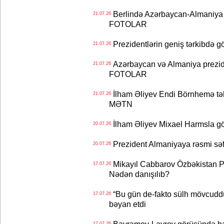
Berlində Azərbaycan-Almaniya s
21.07.26
FOTOLAR
Prezidentlərin geniş tərkibdə 
21.07.26
Azərbaycan və Almaniya preziden
21.07.26
FOTOLAR
İlham Əliyev Endi Börnhemə təb
21.07.26
MƏTN
İlham Əliyev Mixael Harmsla 
20.07.26
Prezident Almaniyaya rəsmi sə
20.07.26
Mikayıl Cabbarov Özbəkistan Pre
17.07.26
Nədən danışılıb?
“Bu gün de-fakto sülh mövcuddu
17.07.26
bəyan etdi
17.07.26