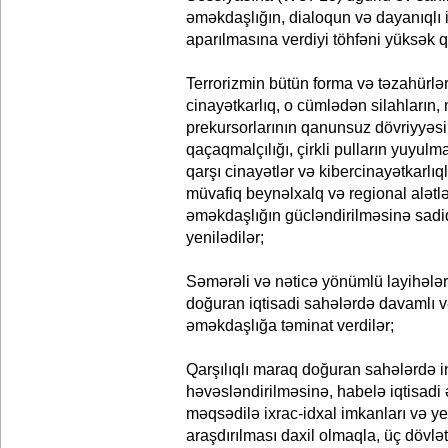
əməkdaşlığın, dialoqun və dayanıqlı in
aparılmasına verdiyi töhfəni yüksək q
Terrorizmin bütün forma və təzahürləri
cinayətkarlıq, o cümlədən silahların, 
prekursorlarının qanunsuz dövriyyəsi,
qaçaqmalçılığı, çirkli pulların yuyulma
qarşı cinayətlər və kibercinayətkarl
müvafiq beynəlxalq və regional alətl
əməkdaşlığın gücləndirilməsinə sadiql
yenilədilər;
Səmərəli və nəticə yönümlü layihələr 
doğuran iqtisadi sahələrdə davamlı v
əməkdaşlığa təminat verdilər;
Qarşılıqlı maraq doğuran sahələrdə i
həvəsləndirilməsinə, habelə iqtisadi
məqsədilə ixrac-idxal imkanları və ye
araşdırılması daxil olmaqla, üç dövləti