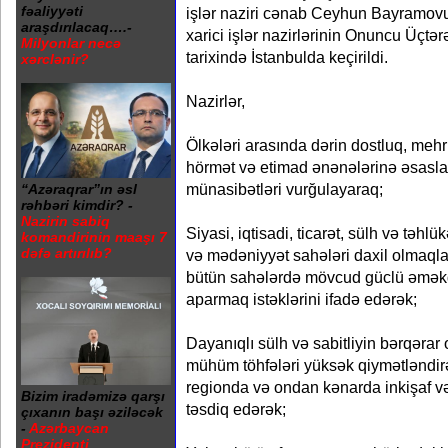
fəaliyyəti
işlər naziri cənab Ceyhun Bayramovun 
araşdırılacaq….-
xarici işlər nazirlərinin Onuncu Üçtərə
Milyonlar necə
tarixində İstanbulda keçirildi.
xərclənir?
Nazirlər,
Ölkələri arasında dərin dostluq, mehr
hörmət və etimad ənənələrinə əsas
münasibətləri vurğulayaraq;
“Azəraqrar”ın əsl
rəhbəri kimdir? -
Nazirin sabiq
Siyasi, iqtisadi, ticarət, sülh və təhl
komandirinin maaşı 7
dəfə artırılıb?
və mədəniyyət sahələri daxil olmaqla
bütün sahələrdə mövcud güclü əməkda
aparmaq istəklərini ifadə edərək;
Dayanıqlı sülh və sabitliyin bərqərar 
mühüm töhfələri yüksək qiymətləndi
regionda və ondan kənarda inkişaf və
Bizim iradəmizə qarşı
təsdiq edərək;
çıxanın başı əziləcək
-
Azərbaycan
Prezidenti