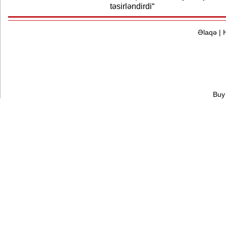
təsirləndirdi“
Əlaqə
|
Buy 