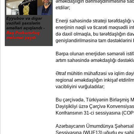
əməkdaşlığın dərinləşdirilməsinə sadi
etdilər;
Eyyubov və digər
Enerji sahəsində strateji tərəfdaşlığı 
vəzifəli şəxslərin
enerjinin nəqli və ticarəti məqsədli i
əməlləri açıqlandı -
Baş Prokurorluq
də daxil olmaqla, bu tərəfdaşlığın da
məlumat yaydı
genişləndirilməsinə tam dəstəklərini b
Bərpa olunan enerjidən səmərəli istif
artım sahəsində əməkdaşlığı dəstəklə
Ətraf mühitin mühafizəsi və iqlim dəyi
regional əməkdaşlığın inkişaf etdiril
vacibliyini vurğuladılar;
Bu çərçivədə, Türkiyənin Birləşmiş Mil
Dəyişikliyi üzrə Çərçivə Konvensiya
Konfransının 31-ci sessiyasına (COP31
Azərbaycanın Ümumdünya Şəhərsa
Sessiyasına (WUF13) uğurlu ev sahib