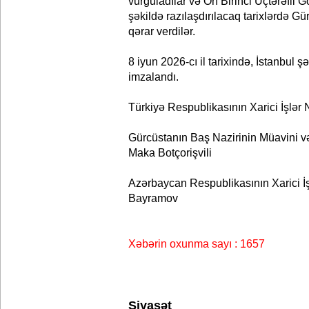
vurğuladılar və On Birinci Üçtərəfli G
şəkildə razılaşdırılacaq tarixlərdə G
qərar verdilər.
8 iyun 2026-cı il tarixində, İstanbul şə
imzalandı.
Türkiyə Respublikasının Xarici İşlə
Gürcüstanın Baş Nazirinin Müavini və
Maka Botçorişvili
Azərbaycan Respublikasının Xarici İ
Bayramov
Xəbərin oxunma sayı : 1657
Siyasət