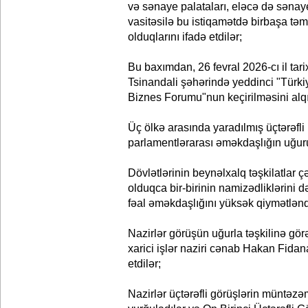
və sənaye palataları, eləcə də sənay
vasitəsilə bu istiqamətdə birbaşa təm
olduqlarını ifadə etdilər;
Bu baxımdan, 26 fevral 2026-cı il tar
Tsinandali şəhərində yeddinci "Tür
Biznes Forumu"nun keçirilməsini alqı
Üç ölkə arasında yaradılmış üçtərəfl
parlamentlərarası əməkdaşlığın uğuru
Dövlətlərinin beynəlxalq təşkilatlar
olduqca bir-birinin namizədliklərini 
fəal əməkdaşlığını yüksək qiymətləndi
Nazirlər görüşün uğurla təşkilinə gö
xarici işlər naziri cənab Hakan Fidana
etdilər;
Nazirlər üçtərəfli görüşlərin müntəzəm