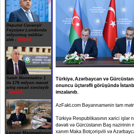
Deputat Cavanşir
Feyziyev Londonda
milyonluq mülklər
alıb -
SİYAHI
Saleh Məmmədov 1
Türkiyə, Azərbaycan və Gürcüstanın 
ilə 176 milyon manat
onuncu üçtərəfli görüşündə İsta
artıq vəsait xərcləyib
imzalanıb.
-
RƏSMİ
AzFakt.com Bəyannamənin tam mətnin
Türkiyə Respublikasının xarici işlər
dəvəti və Gürcüstanın Baş nazirinin mü
xanım Maka Botçorişvili və Azərbayc
Leysan Məmmədovun