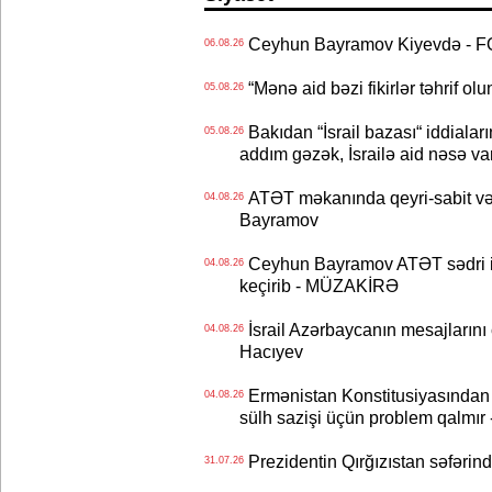
Ceyhun Bayramov Kiyevdə - 
06.08.26
“Mənə aid bəzi fikirlər təhrif ol
05.08.26
Bakıdan “İsrail bazası“ iddialar
05.08.26
addım gəzək, İsrailə aid nəsə va
ATƏT məkanında qeyri-sabit və
04.08.26
Bayramov
Ceyhun Bayramov ATƏT sədri il
04.08.26
keçirib - MÜZAKİRƏ
İsrail Azərbaycanın mesajlarını 
04.08.26
Hacıyev
Ermənistan Konstitusiyasından ər
04.08.26
sülh sazişi üçün problem qalmır
Prezidentin Qırğızıstan səfərin
31.07.26