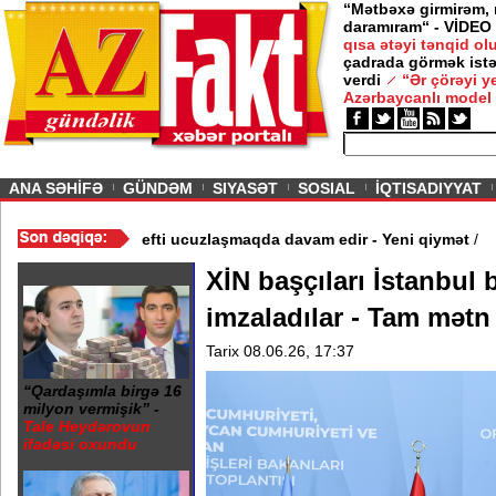
“Mətbəxə girmirəm,
daramıram“ - VİDEO
qısa ətəyi tənqid o
çadrada görmək istə
verdi
“Ər çörəyi 
Azərbaycanlı model
ious
ANA SƏHİFƏ
GÜNDƏM
SIYASƏT
SOSIAL
İQTISADIYYAT
ırıldı - Video
/
Azərbaycan nefti ucuzlaşmaqda davam edir - Yeni
XİN başçıları İstanbul
imzaladılar - Tam mətn
Tarix 08.06.26, 17:37
“Qardaşımla birgə 16
milyon vermişik” -
Tale Heydərovun
ifadəsi oxundu