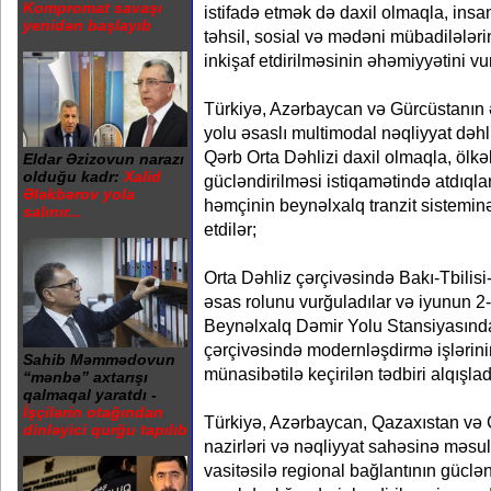
Kompromat savaşı
istifadə etmək də daxil olmaqla, insa
yenidən başlayıb
təhsil, sosial və mədəni mübadilələri
inkişaf etdirilməsinin əhəmiyyətini vu
Türkiyə, Azərbaycan və Gürcüstanın 
yolu əsaslı multimodal nəqliyyat dəhl
Qərb Orta Dəhlizi daxil olmaqla, ölkəl
Eldar Əzizovun narazı
olduğu kadr:
Xalid
gücləndirilməsi istiqamətində atdıql
Ələkbərov yola
həmçinin beynəlxalq tranzit sisteminə
salınır...
etdilər;
Orta Dəhliz çərçivəsində Bakı-Tbilis
əsas rolunu vurğuladılar və iyunun 2
Beynəlxalq Dəmir Yolu Stansiyasınd
çərçivəsində modernləşdirmə işlərin
Sahib Məmmədovun
münasibətilə keçirilən tədbiri alqışlad
“mənbə” axtarışı
qalmaqal yaratdı -
İşçilərin otağından
Türkiyə, Azərbaycan, Qazaxıstan və G
dinləyici qurğu tapılıb
nazirləri və nəqliyyat sahəsinə məsu
vasitəsilə regional bağlantının güclən