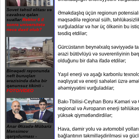
Sovet təhsil elitası və
Əməkdaşlıq üçün regionun potensialın
cavabsız qalan
məqsədilə regional sülh, təhlükəsizlik
suallar:
Rektor 6 il
sonra universitetə
vurğuladılar və hər üç ölkənin bu is
necə daxil olub?
təsdiq etdilər;
Gürcüstanın beynəlxalq səviyyədə ta
ərazi bütövlüyü və suverenliyinin bə
olduğunu bir daha ifadə etdilər;
Binəqədi rayonunda
Yaşıl enerji və aşağı karbonlu texnol
neft buruqları
nəqliyyat və enerji sahələri üzrə əmə
ərazisində daha bir
qanunsuz tikinti -
əhəmiyyətini vurğuladılar;
FOTO/VİDEO
Bakı-Tbilisi-Ceyhan Boru Kəməri və
regional və Avropanın enerji təhlükəsiz
yüksək qiymətləndirdilər;
Anar Əlizadə-Mübariz
Hava, dəmir yolu və avtomobil yolları
Mənsimov
bağlantının təkmilləşdirilməsi və güc
qarşıdurması -