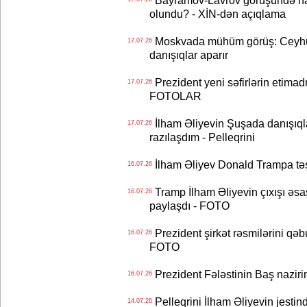
Bayramov-Lavrov görüşündə ha
olundu? - XİN-dən açıqlama
Moskvada mühüm görüş: Ceyhu
17.07.26
danışıqlar aparır
Prezident yeni səfirlərin etimad
17.07.26
FOTOLAR
İlham Əliyevin Şuşada danışıqlar
17.07.26
razılaşdım - Pelleqrini
İlham Əliyev Donald Trampa tə
16.07.26
Tramp İlham Əliyevin çıxışı əsa
16.07.26
paylaşdı - FOTO
Prezident şirkət rəsmilərini q
16.07.26
FOTO
Prezident Fələstinin Baş nazir
16.07.26
Pelleqrini İlham Əliyevin jestin
14.07.26