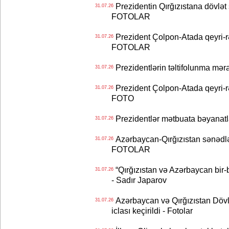
Prezidentin Qırğızıstana dövlət s
31.07.26
FOTOLAR
Prezident Çolpon-Atada qeyri-rə
31.07.26
FOTOLAR
Prezidentlərin təltifolunma mər
31.07.26
Prezident Çolpon-Atada qeyri-rə
31.07.26
FOTO
Prezidentlər mətbuata bəyanatl
31.07.26
Azərbaycan-Qırğızıstan sənədlər
31.07.26
FOTOLAR
“Qırğızıstan və Azərbaycan bir-bi
31.07.26
- Sadır Japarov
Azərbaycan və Qırğızıstan Dövlə
31.07.26
iclası keçirildi - Fotolar