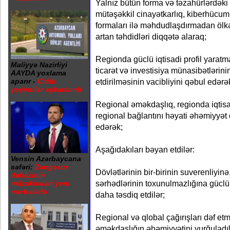
Yalnız bütün forma və təzahürlərdəki t
mütəşəkkil cinayətkarlıq, kiberhücum
formaları ilə məhdudlaşdırmadan ölkəl
artan təhdidləri diqqətə alaraq;
Regionda güclü iqtisadi profil yaratm
Maliyyə Nazirliyi
ticarət və investisiya münasibətlərini
AAYDA yoxlama
etdirilməsinin vacibliyini qəbul edərə
aparır -
Ciddi
yeyintilər aşkarlanıb
Regional əməkdaşlıq, regionda iqtisa
regional bağlantını həyati əhəmiyyət
edərək;
Aşağıdakıları bəyan etdilər:
Vensin Azərbaycana
səfəri:
Zəngəzur
Dövlətlərinin bir-birinin suverenliyin
dəhlizinin
sərhədlərinin toxunulmazlığına güclü 
müzakirələri yeni
mərhələdə
daha təsdiq etdilər;
Regional və qlobal çağırışları dəf et
əməkdaşlığın əhəmiyyətini vurğuladıl