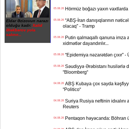
Hörmüz boğazı yaxın vaxtlarda 
05.08.26
“ABŞ-İran danışıqlarının nəticə
Eldar Əzizovun narazı
05.08.26
olduğu kadr:
Xalid
olacaq” - Tramp
Ələkbərov yola
salınır...
Putin qalmaqallı qanuna imza at
05.08.26
xidmətlər dayandırılır...
“Epidemiya nəzarətdən çıxır” -
05.08.26
Səudiyyə Ərəbistanı husilərlə da
05.08.26
“Bloomberg“
ABŞ Kubaya çox sayda kəşfiyyatç
04.08.26
“Politico“
Suriya Rusiya neftinin idxalını 
04.08.26
Reuters
Pentaqon həyəcanda: Böhran ü
04.08.26