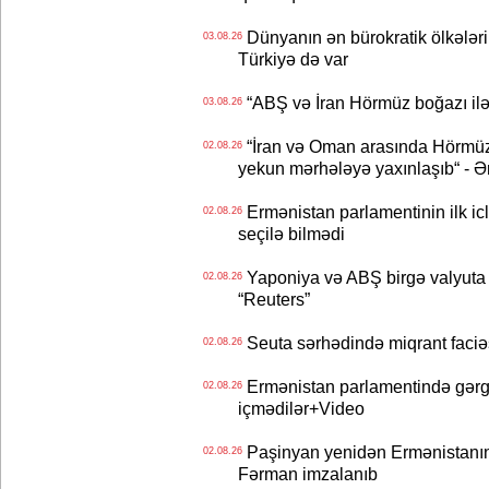
Dünyanın ən bürokratik ölkələri
03.08.26
Türkiyə də var
“ABŞ və İran Hörmüz boğazı ilə b
03.08.26
“İran və Oman arasında Hörmüz b
02.08.26
yekun mərhələyə yaxınlaşıb“ - Ə
Ermənistan parlamentinin ilk icl
02.08.26
seçilə bilmədi
Yaponiya və ABŞ birgə valyuta 
02.08.26
“Reuters”
Seuta sərhədində miqrant faciəsi
02.08.26
Ermənistan parlamentində gərgi
02.08.26
içmədilər+Video
Paşinyan yenidən Ermənistanın B
02.08.26
Fərman imzalanıb