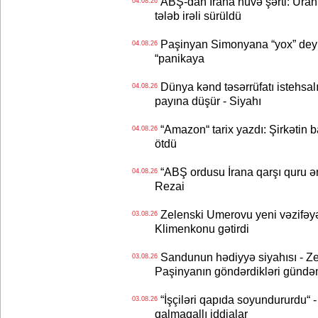
ABŞ-dan İrana nüvə şərti: Uran eh
04.08.26
tələb irəli sürüldü
Paşinyan Simonyana “yox” deyib
04.08.26
“panikaya
Dünya kənd təsərrüfatı istehsalı
04.08.26
payına düşür - Siyahı
“Amazon“ tarix yazdı: Şirkətin ba
04.08.26
ötdü
“ABŞ ordusu İrana qarşı quru əmə
04.08.26
Rezai
Zelenski Umerovu yeni vəzifəyə t
03.08.26
Klimenkonu gətirdi
Sandunun hədiyyə siyahısı - Ze
03.08.26
Paşinyanın göndərdikləri gündə
“İşçiləri qapıda soyundururdu“ - 
03.08.26
qalmaqallı iddialar