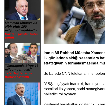
Məmməd Musayevlə
əlbir olub 100
milyonu “yeyiblər” -
Vəzifəli şəxslər həbs
edildi
İranın Ali Rəhbəri Müctəba Xamenei
ilk günlərində aldığı xəsarətlərə b
strategiyanın formalaşmasında mü
“Qardaşımla birgə 16
milyon vermişik” -
Bu barədə CNN telekanalı mənbələri
Tale Heydərovun
ifadəsi oxundu
"ABŞ kəşfiyyatı inanır ki, İranın yeni a
rəsmiləri ilə yanaşı, hərbi strategiy
həlledici rol oynayır.
Kəşfiyyat hesabatları göstərir ki, X