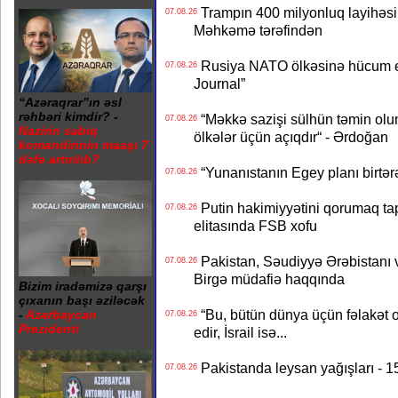
Trampın 400 milyonluq layihəsinin
07.08.26
Məhkəmə tərəfindən
Rusiya NATO ölkəsinə hücum edə
07.08.26
Journal”
“Azəraqrar”ın əsl
rəhbəri kimdir? -
“Məkkə sazişi sülhün təmin olu
07.08.26
Nazirin sabiq
ölkələr üçün açıqdır“ - Ərdoğan
komandirinin maaşı 7
dəfə artırılıb?
“Yunanıstanın Egey planı birtərə
07.08.26
Putin hakimiyyətini qorumaq tapş
07.08.26
elitasında FSB xofu
Pakistan, Səudiyyə Ərəbistanı v
07.08.26
Birgə müdafiə haqqında
Bizim iradəmizə qarşı
çıxanın başı əziləcək
“Bu, bütün dünya üçün fəlakət o
-
Azərbaycan
07.08.26
Prezidenti
edir, İsrail isə...
Pakistanda leysan yağışları - 1
07.08.26