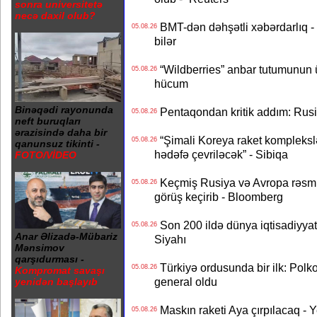
sonra universitetə
necə daxil olub?
BMT-dən dəhşətli xəbərdarlıq - 
05.08.26
bilər
“Wildberries” anbar tutumunun üçd
05.08.26
hücum
Binəqədi rayonunda
Pentaqondan kritik addım: Rusiy
05.08.26
neft buruqları
ərazisində daha bir
“Şimali Koreya raket kompleksl
05.08.26
qanunsuz tikinti -
hədəfə çevriləcək” - Sibiqa
FOTO/VİDEO
Keçmiş Rusiya və Avropa rəsmilə
05.08.26
görüş keçirib - Bloomberg
Son 200 ildə dünya iqtisadiyyatın
05.08.26
Anar Əlizadə-Mübariz
Siyahı
Mənsimov
qarşıdurması -
Türkiyə ordusunda bir ilk: Polk
05.08.26
Kompromat savaşı
general oldu
yenidən başlayıb
Maskın raketi Aya çırpılacaq - 
05.08.26