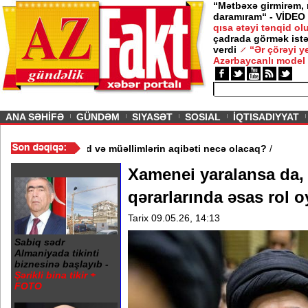
“Mətbəxə girmirəm,
daramıram“ - VİDEO
qısa ətəyi tənqid o
çadrada görmək istə
verdi
“Ər çörəyi 
Azərbaycanlı model
ious
ANA SƏHİFƏ
GÜNDƏM
SIYASƏT
SOSIAL
İQTISADIYYAT
məktəb bağlandı - Şagird və müəllimlərin aqibəti necə olacaq?
/
Xamenei yaralansa da,
qərarlarında əsas rol 
Tarix 09.05.26, 14:13
Sabiq sədr
Almaniyada tikinti
biznesinə başlayıb -
Şərikli bina tikir +
FOTO