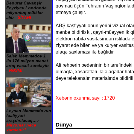
Deputat Cavanşir
qoymaq üçün Tehranın Vaşinqtonla da
Feyziyev Londonda
etməyə çalışır.
milyonluq mülklər
alıb -
SİYAHI
ABŞ kəşfiyyatı onun yerini vizual olar
mənbə bildirib ki, qeyri-müəyyənlik
elektron rabitə vasitəsindən istifadə
ziyarət edə bilən və ya kuryer vasitə
əlaqə saxlaması ilə bağlıdır.
Saleh Məmmədov 1
ilə 176 milyon manat
Ali rəhbərin bədəninin bir tərəfindəki
artıq vəsait xərcləyib
-
RƏSMİ
olmaqla, xəsarətləri ilə əlaqədar hələ
deyə telekanalın materialında bildirili
Xəbərin oxunma sayı : 1720
Leysan Məmmədovun
fəaliyyəti
araşdırılacaq….-
Dünya
Milyonlar necə
xərclənir?