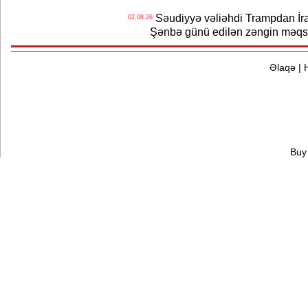
Səudiyyə vəliəhdi Trampdan İran
02.08.26
Şənbə günü edilən zəngin məqs
Əlaqə
|
Buy 