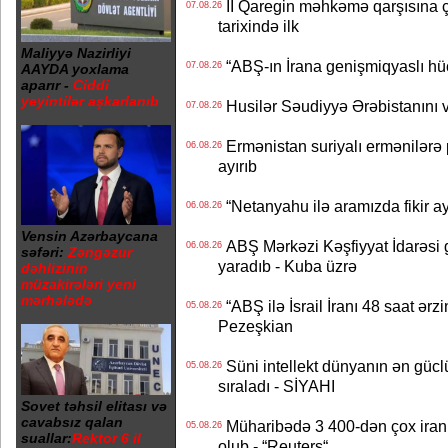
II Qaregin məhkəmə qarşısına çı
07.08.26
tarixində ilk
Maliyyə Nazirliyi
“ABŞ-ın İrana genişmiqyaslı hüc
07.08.26
AAYDA yoxlama
aparır -
Ciddi
yeyintilər aşkarlanıb
Husilər Səudiyyə Ərəbistanını vu
07.08.26
Ermənistan suriyalı ermənilərə p
06.08.26
ayırıb
“Netanyahu ilə aramızda fikir ayr
06.08.26
Vensin Azərbaycana
ABŞ Mərkəzi Kəşfiyyat İdarəsi g
06.08.26
səfəri:
Zəngəzur
yaradıb - Kuba üzrə
dəhlizinin
müzakirələri yeni
mərhələdə
“ABŞ ilə İsrail İranı 48 saat ərzi
05.08.26
Pezeşkian
Süni intellekt dünyanın ən güclü
05.08.26
sıraladı - SİYAHI
Sovet təhsil elitası və
cavabsız qalan
Müharibədə 3 400-dən çox iranl
05.08.26
suallar:
Rektor 6 il
olub - “Reuters“