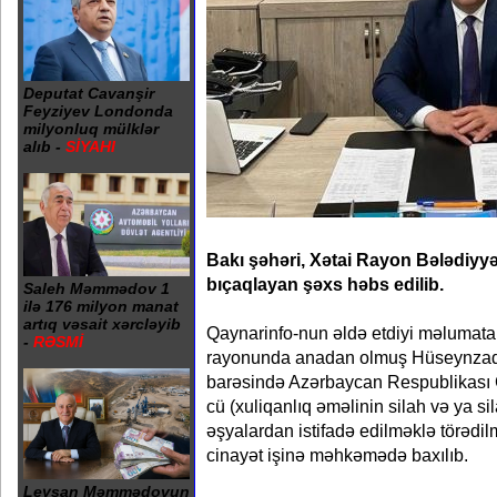
Deputat Cavanşir
Feyziyev Londonda
milyonluq mülklər
alıb -
SİYAHI
Bakı şəhəri, Xətai Rayon Bələdiyyə
bıçaqlayan şəxs həbs edilib.
Saleh Məmmədov 1
ilə 176 milyon manat
artıq vəsait xərcləyib
Qaynarinfo-nun əldə etdiyi məlumata 
-
RƏSMİ
rayonunda anadan olmuş Hüseynzad
barəsində Azərbaycan Respublikası 
cü (xuliqanlıq əməlinin silah və ya si
əşyalardan istifadə edilməklə törədil
cinayət işinə məhkəmədə baxılıb.
Leysan Məmmədovun