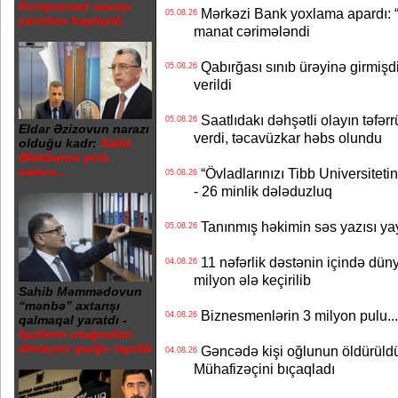
Kompromat savaşı
Mərkəzi Bank yoxlama apardı: “
05.08.26
yenidən başlayıb
manat cərimələndi
Qabırğası sınıb ürəyinə girmişdi
05.08.26
verildi
Saatlıdakı dəhşətli olayın təfərr
05.08.26
Eldar Əzizovun narazı
verdi, təcavüzkar həbs olundu
olduğu kadr:
Xalid
Ələkbərov yola
salınır...
“Övladlarınızı Tibb Universiteti
05.08.26
- 26 minlik dələduzluq
Tanınmış həkimin səs yazısı yay
05.08.26
11 nəfərlik dəstənin içində dün
04.08.26
milyon ələ keçirilib
Sahib Məmmədovun
“mənbə” axtarışı
Biznesmenlərin 3 milyon pulu..
04.08.26
qalmaqal yaratdı -
İşçilərin otağından
dinləyici qurğu tapılıb
Gəncədə kişi oğlunun öldürüldüy
04.08.26
Mühafizəçini bıçaqladı