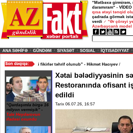
“Mətbəxə girmirəm,
daramıram“ - VİDEO
qısa ətəyi tənqid o
çadrada görmək istə
verdi
“Ər çörəyi 
Azərbaycanlı model
ious
ANA SƏHİFƏ
GÜNDƏM
SIYASƏT
SOSIAL
İQTISADIYYAT
? - VİDEO
/
“Mənə aid bəzi fikirlər təhrif olunub” - Hikmət Hacıyev
/
Xətai bələdiyyəsinin sə
Restoranında ofisant i
edildi
Tarix 06.07.26, 16:57
“Qardaşımla birgə 16
milyon vermişik” -
Tale Heydərovun
ifadəsi oxundu