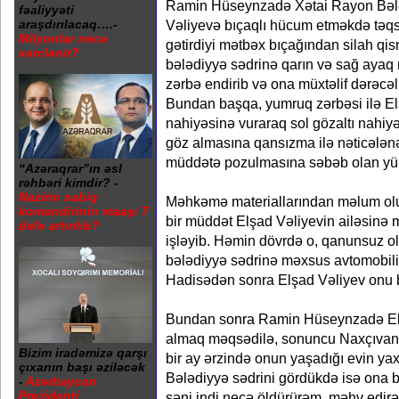
Ramin Hüseynzadə Xətai Rayon Bələ
fəaliyyəti
Vəliyevə bıçaqlı hücum etməkdə təqsirl
araşdırılacaq….-
Milyonlar necə
gətirdiyi mətbəx bıçağından silah qis
xərclənir?
bələdiyyə sədrinə qarın və sağ ayaq
zərbə endirib və ona müxtəlif dərəcəli
Bundan başqa, yumruq zərbəsi ilə El
nahiyəsinə vuraraq sol gözaltı nahiy
göz almasına qansızma ilə nəticələnə
müddətə pozulmasına səbəb olan yüng
“Azəraqrar”ın əsl
rəhbəri kimdir? -
Nazirin sabiq
Məhkəmə materiallarından məlum ol
komandirinin maaşı 7
bir müddət Elşad Vəliyevin ailəsinə 
dəfə artırılıb?
işləyib. Həmin dövrdə o, qanunsuz ol
bələdiyyə sədrinə məxsus avtomobilin
Hadisədən sonra Elşad Vəliyev onu b
Bundan sonra Ramin Hüseynzadə El
almaq məqsədilə, sonuncu Naxçıvan
Bizim iradəmizə qarşı
bir ay ərzində onun yaşadığı evin yax
çıxanın başı əziləcək
Bələdiyyə sədrini gördükdə isə ona 
-
Azərbaycan
Prezidenti
səni indi necə öldürürəm, məhv edirəm