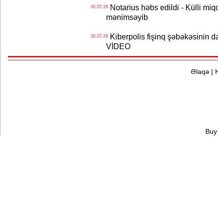
Notarius həbs edildi - Külli miqd
30.07.26
mənimsəyib
Kiberpolis fişinq şəbəkəsinin da
30.07.26
VİDEO
Əlaqə
|
Buy 