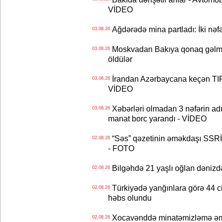
VİDEO
Ağdərədə mina partladı: İki nəfə
03.08.26
Moskvadan Bakıya qonaq gəlmişd
03.08.26
öldülər
İrandan Azərbaycana keçən TIR-
03.08.26
VİDEO
Xəbərləri olmadan 3 nəfərin adın
03.08.26
manat borc yarandı - VİDEO
“Səs” qəzetinin əməkdaşı SSRİ 
02.08.26
- FOTO
Bilgəhdə 21 yaşlı oğlan dənizdə b
02.08.26
Türkiyədə yanğınlara görə 44 cina
02.08.26
həbs olundu
Xocavənddə minatəmizləmə əm
02.08.26