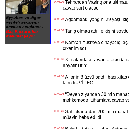
Tehrandan Vaşinqtona ultimatu
04.08.26
cavab sərt olacaq
Eyyubov və digər
Ağdamdakı yanğını 29 yaşlı kişi
04.08.26
vəzifəli şəxslərin
əməlləri açıqlandı -
Tanış olmaq adı ilə kişini soydu
Baş Prokurorluq
03.08.26
məlumat yaydı
Kamran Yusifova cinayət işi açıld
03.08.26
çıxarılmışdı
Xırdalanda ər-arvad arasında qa
03.08.26
həyatını itirdi
Ailənin 3 üzvü batdı, bacı xilas
03.08.26
tapıldı - VİDEO
“Dəyən ziyandan 30 min manat
03.08.26
məhkəmədə ittihamlara cavab ve
Sahibkarlardan 200 min manat rü
03.08.26
müavin həbs edildi
Bakıda dəhşətli anlar - Avtomobil
03.08.26