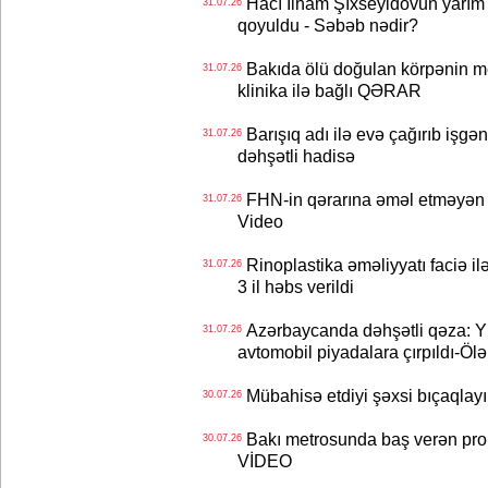
Hacı İlham Şıxseyidovun yarım
31.07.26
qoyuldu - Səbəb nədir?
Bakıda ölü doğulan körpənin me
31.07.26
klinika ilə bağlı QƏRAR
Barışıq adı ilə evə çağırıb işgən
31.07.26
dəhşətli hadisə
FHN-in qərarına əməl etməyən o
31.07.26
Video
Rinoplastika əməliyyatı faciə il
31.07.26
3 il həbs verildi
Azərbaycanda dəhşətli qəza: Y
31.07.26
avtomobil piyadalara çırpıldı-Ölə
Mübahisə etdiyi şəxsi bıçaqlayı
30.07.26
Bakı metrosunda baş verən prob
30.07.26
VİDEO