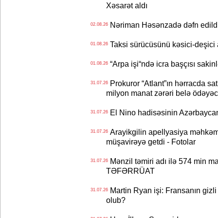
Xəsarət aldı
Nəriman Həsənzadə dəfn edildi 
02.08.26
Taksi sürücüsünü kəsici-deşici a
01.08.26
“Arpa işi“ndə icra başçısı sa
01.08.26
Prokuror “Atlant”ın hərracda satı
31.07.26
milyon manat zərəri belə ödəyəc
El Nino hadisəsinin Azərbaycana
31.07.26
Arayikgilin apellyasiya məhkəm
31.07.26
müşavirəyə getdi - Fotolar
Mənzil təmiri adı ilə 574 min ma
31.07.26
TƏFƏRRÜAT
Martin Ryan işi: Fransanın gizli
31.07.26
olub?