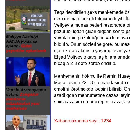
Təqsirləndirilən şəxs məhkəmədə öz
üzrə qismən təqsirli bildiyini deyib. İ
Vəliyevlə münasibətləri restoranda of
pozulub. İşdən çıxarıldıqdan sonra psi
Maliyyə Nazirliyi
yuxularının pozulduğunu və kiminsə 
AAYDA yoxlama
bildirib. Onun sözlərinə görə, bu məs
aparır -
Ciddi
üçün zərərçəkmişin yaşadığı evin yax
yeyintilər aşkarlanıb
Elşad Vəliyevlə qarşılaşıb, araların
bıçaqla 2-3 dəfə zərbə endirib.
Məhkəmənin hökmü ilə Ramin Hüse
Məcəlləsinin 221.3-cü maddəsində nə
əməlini törətməkdə təqsirli bilinib. O
Vensin Azərbaycana
səfəri:
Zəngəzur
azadlıqdan məhrumetmə cəzası təyin e
dəhlizinin
şəxs cəzasını ümumi rejimli cəzaçə
müzakirələri yeni
mərhələdə
Xəbərin oxunma sayı : 1234