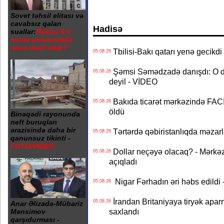
Sovet təhsil elitası və
cavabsız qalan
Hadisə
suallar:
Rektor 6 il
sonra universitetə
necə daxil olub?
Tbilisi-Bakı qatarı yenə gecikdi 
05.08.26
Şəmsi Səmədzadə danışdı: O d
05.08.26
deyil - VİDEO
Bakıda ticarət mərkəzində FACİƏ
05.08.26
öldü
Binəqədi rayonunda
neft buruqları
ərazisində daha bir
Tərtərdə qəbiristanlıqda məzarla
05.08.26
qanunsuz tikinti -
FOTO/VİDEO
Dollar neçəyə olacaq? - Mərkə
05.08.26
açıqladı
Nigar Fərhadın əri həbs edildi 
05.08.26
İrandan Britaniyaya tiryək apar
05.08.26
Anar Əlizadə-Mübariz
saxlandı
Mənsimov
qarşıdurması -