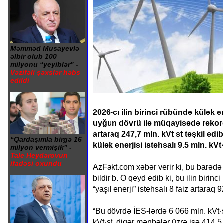
Məmməd Musayevlə
əlbir olub 100
milyonu “yeyiblər” -
Vəzifəli şəxslər həbs
edildi
2026-cı ilin birinci rübündə külək ene
uyğun dövrü ilə müqayisədə rekor
artaraq 247,7 mln. kVt st təşkil edib
“Qardaşımla birgə 16
külək enerjisi istehsalı 9.5 mln. kV
milyon vermişik” -
Tale Heydərovun
ifadəsi oxundu
AzFakt.com xəbər verir ki, bu barəd
bildirib. O qeyd edib ki, bu ilin biri
“yaşıl enerji” istehsalı 8 faiz artaraq 
“Bu dövrdə İES-lərdə 6 066 mln. kVt·
kVt·st, digər mənbələr üzrə isə 414,5 m