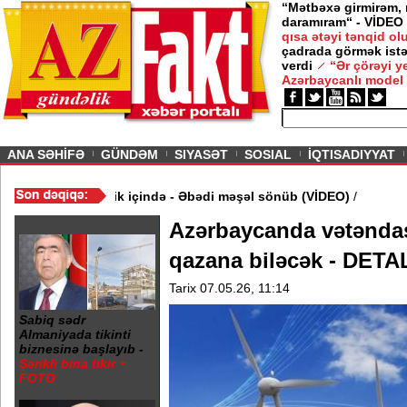
“Mətbəxə girmirəm,
daramıram“ - VİDEO
qısa ətəyi tənqid o
çadrada görmək istə
verdi
“Ər çörəyi 
Azərbaycanlı model
ious
ANA SƏHİFƏ
GÜNDƏM
SIYASƏT
SOSIAL
İQTISADIYYAT
20 Yanvar abidəsi zibillik içində - Əbədi məşəl sönüb (VİDEO)
/
Azərbaycanda vətəndaş 
qazana biləcək - DET
Tarix 07.05.26, 11:14
Sabiq sədr
Almaniyada tikinti
biznesinə başlayıb -
Şərikli bina tikir +
FOTO