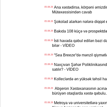
Ana xəstədirsə, körpəni əmizdir
05.08.26
Mütəxəssisindən cavab
Şokolad alarkən nələrə diqqət 
05.08.26
Bakıda 108 küçə və prospektdə 
05.08.26
İsti havada qəbul edilən bəzi d
05.08.26
bilər - VİDEO
“Sea Breeze“də mənzil qiymətlər
05.08.26
Naxçıvan Şəhər Poliklinikasında
05.08.26
satılır? - VİDEO
Kolleclərdə ən yüksək təhsil haq
05.08.26
Abşeron Xəstəxanasının acınaca
05.08.26
bürüyən otaqlarda xəstə qəbulu..
Metroya və universitetlərə yaxın
05.08.26