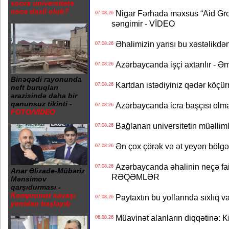
sonra universitetə
necə daxil olub?
Nigar Fərhada məxsus “Aid Grou
07.08.26
səngimir - VİDEO
Əhalimizin yarısı bu xəstəlikdən
07.08.26
Azərbaycanda işçi axtarılır - Ə
07.08.26
Binəqədi rayonunda
Kartdan istədiyiniz qədər köçür
07.08.26
neft buruqları
ərazisində daha bir
qanunsuz tikinti -
Azərbaycanda icra başçısı olma
07.08.26
FOTO/VİDEO
Bağlanan universitetin müəllimlər
07.08.26
Ən çox çörək və ət yeyən bölgə
07.08.26
Azərbaycanda əhalinin neçə faizi 
07.08.26
Anar Əlizadə-Mübariz
RƏQƏMLƏR
Mənsimov
qarşıdurması -
Kompromat savaşı
Paytaxtın bu yollarında sıxlıq v
07.08.26
yenidən başlayıb
Müavinət alanların diqqətinə: Ki
06.08.26