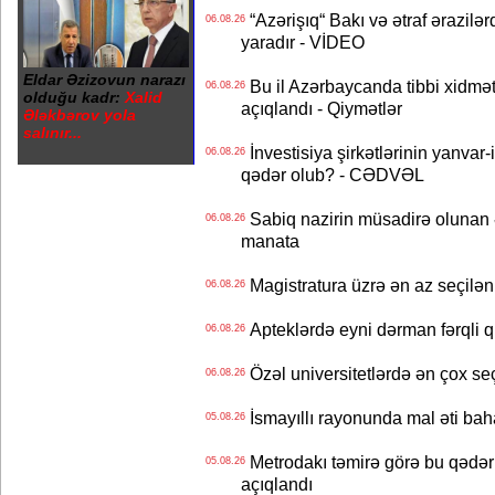
“Azərişıq“ Bakı və ətraf ərazilə
06.08.26
yaradır - VİDEO
Eldar Əzizovun narazı
Bu il Azərbaycanda tibbi xidmət
06.08.26
olduğu kadr:
Xalid
açıqlandı - Qiymətlər
Ələkbərov yola
salınır...
İnvestisiya şirkətlərinin yanvar-
06.08.26
qədər olub? - CƏDVƏL
Sabiq nazirin müsadirə olunan ə
06.08.26
manata
Magistratura üzrə ən az seçilən 
06.08.26
Apteklərdə eyni dərman fərqli q
06.08.26
Özəl universitetlərdə ən çox seç
06.08.26
İsmayıllı rayonunda mal əti ba
05.08.26
Metrodakı təmirə görə bu qədər 
05.08.26
açıqlandı