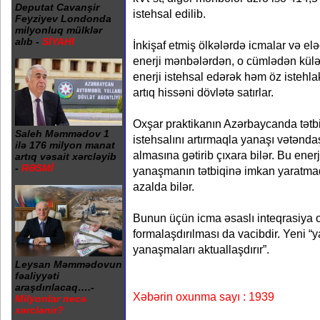
Deputat Cavanşir
istehsal edilib.
Feyziyev Londonda
milyonluq mülklər
alıb -
SİYAHI
İnkişaf etmiş ölkələrdə icmalar və el
enerji mənbələrdən, o cümlədən kül
enerji istehsal edərək həm öz istehla
artıq hissəni dövlətə satırlar.
Oxşar praktikanın Azərbaycanda tətbiq
Saleh Məmmədov 1
istehsalını artırmaqla yanaşı vətənda
ilə 176 milyon manat
almasına gətirib çıxara bilər. Bu enerj
artıq vəsait xərcləyib
-
RƏSMİ
yanaşmanın tətbiqinə imkan yaratmaql
azalda bilər.
Bunun üçün icma əsaslı inteqrasiya o
formalaşdırılması da vacibdir. Yeni “ya
yanaşmaları aktuallaşdırır”.
Leysan Məmmədovun
fəaliyyəti
araşdırılacaq….-
Xəbərin oxunma sayı : 1939
Milyonlar necə
xərclənir?