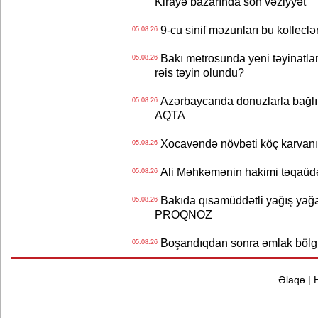
Kirayə bazarında son vəziyyət
9-cu sinif məzunları bu kolleclə
05.08.26
Bakı metrosunda yeni təyinatlar
05.08.26
rəis təyin olundu?
Azərbaycanda donuzlarla bağlı m
05.08.26
AQTA
Xocavəndə növbəti köç karvanı
05.08.26
Ali Məhkəmənin hakimi təqaüdə
05.08.26
Bakıda qısamüddətli yağış yağa
05.08.26
PROQNOZ
Boşandıqdan sonra əmlak bölgü
05.08.26
Əlaqə
|