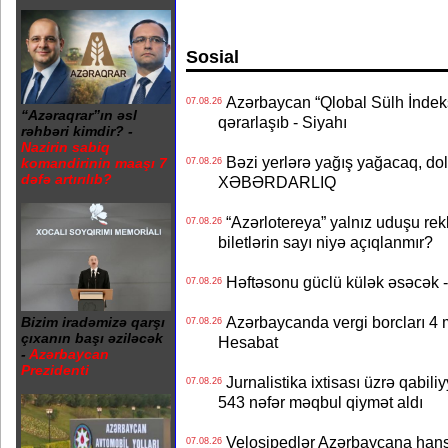
Sosial
Azərbaycan “Qlobal Sülh İndek
07.08.26
“Azəraqrar”ın əsl
qərarlaşıb - Siyahı
rəhbəri kimdir? -
Nazirin sabiq
Bəzi yerlərə yağış yağacaq, do
komandirinin maaşı 7
07.08.26
dəfə artırılıb?
XƏBƏRDARLIQ
“Azərlotereya” yalnız uduşu rek
07.08.26
biletlərin sayı niyə açıqlanmır?
Həftəsonu güclü külək əsəcə
07.08.26
Azərbaycanda vergi borcları 4 m
Bizim iradəmizə qarşı
07.08.26
çıxanın başı əziləcək
Hesabat
-
Azərbaycan
Prezidenti
Jurnalistika ixtisası üzrə qabiliy
07.08.26
543 nəfər məqbul qiymət aldı
Velosipedlər Azərbaycana hans
07.08.26