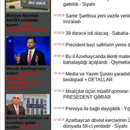
gətirilib - Siyahı
Maliyyə Nazirliyi
Samir Şərifova yeni vəzifə veri
07.08.26
AAYDA yoxlama
imzaladı
aparır -
Ciddi
yeyintilər aşkarlanıb
39 dərəcə isti olacaq - Sabaha
07.08.26
Prezident bəzi səfirlərin yeri
07.08.26
Bu il Azərbaycanda tikinti mater
07.08.26
bahalaşdığı açıqlandı - Qiymətlə
Vensin Azərbaycana
səfəri:
Zəngəzur
Media və Yayım Şurası yaradıdı 
07.08.26
dəhlizinin
təsdiqlədi + DETALLAR
müzakirələri yeni
mərhələdə
İdxalçılar üçün müəllif qonorarı
07.08.26
PRESEDENT QƏRAR
Pensiya ilə bağlı dəyişiklik - Yı
07.08.26
Sovet təhsil elitası və
Azərbaycan dövlət xərclərinin
07.08.26
cavabsız qalan
dünyada 58-ci yerdədir - Siyahı
suallar:
Rektor 6 il