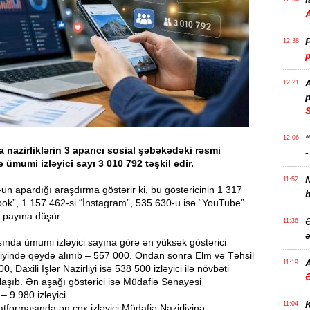
İ
P
12:38
p
12:21
p
S
12:06
nazirliklərin 3 aparıcı sosial şəbəkədəki rəsmi
-
ə ümumi izləyici sayı 3 010 792 təşkil edir.
11:52
n apardığı araşdırma göstərir ki, bu göstəricinin 1 317
b
ok”, 1 157 462-si “İnstagram”, 535 630-u isə “YouTube”
 payına düşür.
Ə
11:36
ə
asında ümumi izləyici sayına görə ən yüksək göstərici
liyində qeydə alınıb – 557 000. Ondan sonra Elm və Təhsil
A
11:19
00, Daxili İşlər Nazirliyi isə 538 500 izləyici ilə növbəti
laşıb. Ən aşağı göstərici isə Müdafiə Sənayesi
 – 9 980 izləyici.
11:04
tformasında ən çox izləyici Müdafiə Nazirliyinə