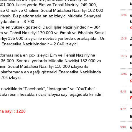
b
1 000. İkinci yerdə Elm və Təhsil Nazirliyi 249 000,
sə Əmək və Əhalinin Sosial Müdafiəsi Nazirliyi 162 000
ərarlaşıb. Bu platformada ən az izləyici Müdafiə Sənayesi
10:50
h
eydə alınıb – 8 700.
rə ən yüksək göstərici Daxili İşlər Nazirliyindədir – 384
Elm və Təhsil Nazirliyi 170 000 və Əmək və Əhalinin Sosial
liyi 135 000 izləyici ilə növbəti yerlərdə qərarlaşıblar. Ən
10:34
 Energetika Nazirliyindədir – 2 040 izləyici.
r
formasında ən çox izləyici Elm və Təhsil Nazirliyinə
B
10:17
36 000. Sonrakı yerlərdə Müdafiə Nazirliyi 132 000 və
n
in Sosial Müdafiəsi Nazirliyi 118 000 izləyici ilə
 platformada ən aşağı göstərici Energetika Nazirliyində
P
10:02
704 izləyici.
nazirliklərin “Facebook”, “İnstagram” və “YouTube”
I
9:48
dakı rəsmi hesabları üzrə izləyici sayı aşağıdakı kimidir:
E
9:32
a sayı : 1228
g
Ə
9:15