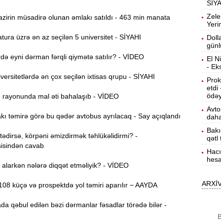
SİY
10:02
Zele
zirin müsadirə olunan əmlakı satıldı - 463 min manata
e
Yeri
ura üzrə ən az seçilən 5 universitet - SİYAHI
Doll
9:45
günl
ə eyni dərman fərqli qiymətə satılır? - VİDEO
El N
“
9:30
- Ek
o
ersitetlərdə ən çox seçilən ixtisas qrupu - SİYAHI
Prok
etdi
A
9:16
ödəy
ı rayonunda mal əti bahalaşıb - VİDEO
Avto
ı təmirə görə bu qədər avtobus ayrılacaq - Say açıqlandı
daha
Ö
9:00
Bakı
i
dirsə, körpəni əmizdirmək təhlükəlidirmi? -
qətl
isindən cavab
Hacı
23:55
hesa
p
alarkən nələrə diqqət etməliyik? - VİDEO
“
23:47
ARXİ
08 küçə və prospektdə yol təmiri aparılır − AAYDA
k
da qəbul edilən bəzi dərmanlar fəsadlar törədə bilər -
S
23:39
B