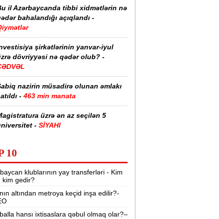
u il Azərbaycanda tibbi xidmətlərin nə
ədər bahalandığı açıqlandı -
Qiymətlər
nvestisiya şirkətlərinin yanvar-iyul
zrə dövriyyəsi nə qədər olub? -
CƏDVƏL
Sabiq nazirin müsadirə olunan əmlakı
atıldı -
463 min manata
agistratura üzrə ən az seçilən 5
niversitet -
SİYAHI
pteklərdə eyni dərman fərqli qiymətə
P 10
atılır? -
VİDEO
baycan klublarının yay transferləri - Kim
estoranın qarşısında kütləvi dava -
r, kim gedir?
lən və xəsarət alanlar var
nın altından metroya keçid inşa edilir?-
EO
Nərimanovda yaşayış binasındakı
iftlərin istismarı dayandırıldı -
Video
balla hansı ixtisaslara qəbul olmaq olar?–