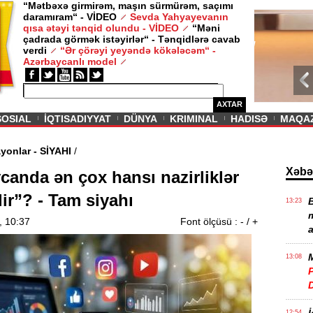
“Mətbəxə girmirəm, maşın sürmürəm, saçımı
daramıram“ - VİDEO
Sevda Yahyayevanın
/ MAQAZIN /
qısa ətəyi tənqid olundu - VİDEO
“Məni
çadrada görmək istəyirlər“ - Tənqidlərə cavab
Sevda Yahy
verdi
“Ər çörəyi yeyəndə kökələcəm“ -
VİDEO
Azərbaycanlı model
AXTAR
SOSIAL
İQTISADIYYAT
DÜNYA
KRIMINAL
HADISƏ
MAQA
mayan rayonlar - SİYAHI
/
Xəbə
canda ən çox hansı nazirliklər
ir”? - Tam siyahı
B
13:23
m
, 10:37
Font ölçüsü :
-
/
+
a
M
13:08
P
12:54