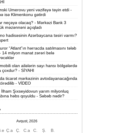
AHI
Azərbaycan nefti ucuzlaşmaqda davam
nski Umerovu yeni vəzifəyə təyin etdi -
dir -
Yeni qiymət
nə isə Klimenkonu gətirdi
ar neçəyə olacaq? - Mərkəzi Bank 3
Ceyhun Bayramov Kiyevdə -
FOTOLAR
ük məzənnəni açıqladı
ino hadisəsinin Azərbaycana təsiri varmı?
Netanyahu ilə aramızda fikir ayrılıqları
spert
lur“ -
Cey Di Vens
uror “Atlant”ın hərracda satılmasını tələb
 - 14 milyon manat zərəri belə
BŞ Mərkəzi Kəşfiyyat İdarəsi gizli
əcəklər
əməliyyat qrupu yaradıb -
Kuba üzrə
mobili olan ailələrin sayı hansı bölgələrdə
 çoxdur? - SİYAHI
zəl universitetlərdə ən çox seçilən
da ticarət mərkəzinin avtodayanacağında
xtisas qrupu -
SİYAHI
 törədilib - VİDEO
 İlham Şıxseyidovun yarım milyonluq
Məşhurlar instaqramda bunları
bına həbs qoyuldu - Səbəb nədir?
aylaşdılar -
FOTOLAR
ABŞ ilə İsrail İranı 48 saat ərzində ələ
V
eçirmək istəyirdi“ -
Pezeşkian
Avqust, 2026
üni intellekt dünyanın ən güclü
.e
Ç.a
Ç.
C.a
C.
Ş.
B.