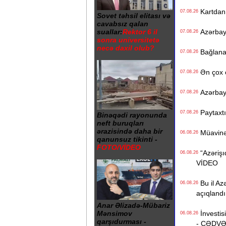
Kartdan i
07.08.26
Sovet təhsil elitası və
cavabsız qalan
Azərbayc
suallar:
Rektor 6 il
07.08.26
sonra universitetə
necə daxil olub?
Bağlanan 
07.08.26
Ən çox ç
07.08.26
Azərbayc
07.08.26
Paytaxtın
07.08.26
Binəqədi rayonunda
neft buruqları
ərazisində daha bir
Müavinət 
06.08.26
qanunsuz tikinti -
FOTO/VİDEO
“Azərişıq
06.08.26
VİDEO
Bu il Azə
06.08.26
açıqlandı
Anar Əlizadə-Mübariz
İnvestisi
Mənsimov
06.08.26
qarşıdurması -
- CƏDV