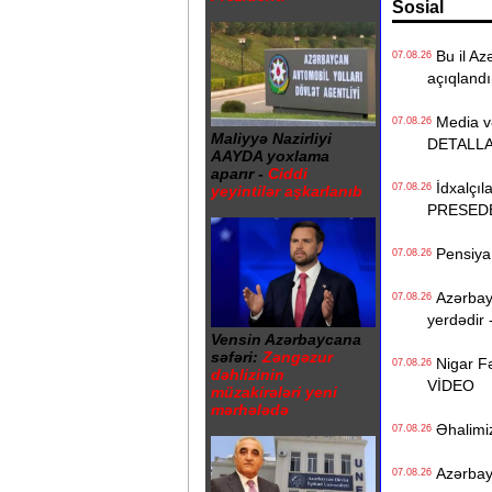
Sosial
Bu il Azə
07.08.26
açıqlandı
Media və 
07.08.26
Maliyyə Nazirliyi
DETALL
AAYDA yoxlama
aparır -
Ciddi
İdxalçıla
07.08.26
yeyintilər aşkarlanıb
PRESED
Pensiya i
07.08.26
Azərbayc
07.08.26
yerdədir 
Vensin Azərbaycana
səfəri:
Zəngəzur
Nigar Fə
07.08.26
dəhlizinin
VİDEO
müzakirələri yeni
mərhələdə
Əhalimizi
07.08.26
Azərbayc
07.08.26