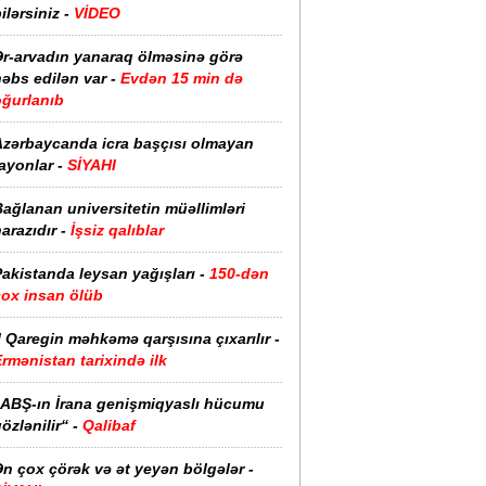
ilərsiniz -
VİDEO
Ər-arvadın yanaraq ölməsinə görə
əbs edilən var -
Evdən 15 min də
oğurlanıb
Azərbaycanda icra başçısı olmayan
ayonlar -
SİYAHI
ağlanan universitetin müəllimləri
arazıdır -
İşsiz qalıblar
akistanda leysan yağışları -
150-dən
çox insan ölüb
I Qaregin məhkəmə qarşısına çıxarılır -
rmənistan tarixində ilk
“ABŞ-ın İrana genişmiqyaslı hücumu
özlənilir“ -
Qalibaf
n çox çörək və ət yeyən bölgələr -