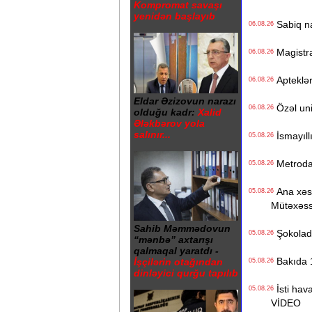
Kompromat savaşı
yenidən başlayıb
Sabiq na
06.08.26
Magistrat
06.08.26
Apteklərd
06.08.26
Eldar Əzizovun narazı
Özəl univ
06.08.26
olduğu kadr:
Xalid
Ələkbərov yola
salınır...
İsmayıll
05.08.26
Metrodak
05.08.26
Ana xəstə
05.08.26
Mütəxəss
Sahib Məmmədovun
Şokolad 
05.08.26
“mənbə” axtarışı
qalmaqal yaratdı -
Bakıda 1
İşçilərin otağından
05.08.26
dinləyici qurğu tapılıb
İsti hava
05.08.26
VİDEO