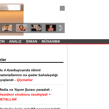
— 11 İyul 2026
ayevanın qısa ətəyi tənqid olundu -
ZIN
ANALIZ
İDMAN
MÜSAHIBƏ
rlər
u il Azərbaycanda tikinti
ateriallarının nə qədər bahalaşdığı
çıqlandı -
Qiymətlər
edia və Yayım Şurası yaradıdı -
rezident strukturu təsdiqlədi +
DETALLAR