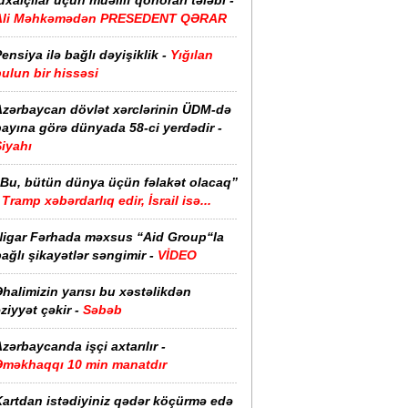
dxalçılar üçün müəllif qonorarı tələbi -
Ali Məhkəmədən PRESEDENT QƏRAR
ensiya ilə bağlı dəyişiklik -
Yığılan
ulun bir hissəsi
Azərbaycan dövlət xərclərinin ÜDM-də
ayına görə dünyada 58-ci yerdədir -
iyahı
“Bu, bütün dünya üçün fəlakət olacaq”
Tramp xəbərdarlıq edir, İsrail isə...
Nigar Fərhada məxsus “Aid Group“la
ağlı şikayətlər səngimir -
VİDEO
halimizin yarısı bu xəstəlikdən
ziyyət çəkir -
Səbəb
zərbaycanda işçi axtarılır -
Əməkhaqqı 10 min manatdır
Kartdan istədiyiniz qədər köçürmə edə