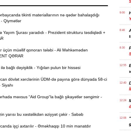
H
9:00
rbaycanda tikinti materiallarının nə qədər bahalaşdığı
Y
 - Qiymətlər
A
8:46
Yayım Şurası yaradıdı - Prezident strukturu təsdiqlədi +
t
AR
P
8:30
r üçün müəllif qonorarı tələbi - Ali Məhkəmədən
ENT QƏRAR
E
12:55
lə bağlı dəyişiklik - Yığılan pulun bir hissəsi
v
an dövlət xərclərinin ÜDM-də payına görə dünyada 58-ci
12:40
- Siyahı
rhada məxsus “Aid Group“la bağlı şikayətlər səngimir -
12:24
ö
n yarısı bu xəstəlikdən əziyyət çəkir - Səbəb
“
12:06
g
anda işçi axtarılır - Əməkhaqqı 10 min manatdır