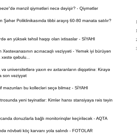
k
ze“də mənzil qiymətləri necə dəyişir? - Qiymətlər
23:24
Şəhər Poliklinikasında tibbi arayış 60-80 manata satılır?
T
23:04
də ən yüksək təhsil haqqı olan ixtisaslar - SİYAHI
22:45
Xəstəxanasının acınacaqlı vəziyyəti - Yemək iyi bürüyən
 xəstə qəbulu...
İ
22:27
ə universitetlərə yaxın ev axtaranların diqqətinə: Kirayə
a son vəziyyət
22:10
f məzunları bu kollecləri seçə bilməz - SİYAHI
a
osunda yeni təyinatlar: Kimlər hansı stansiyaya rəis təyin
21:50
g
anda donuzlarla bağlı monitorinqlər keçiriləcək - AQTA
21:32
ə növbəti köç karvanı yola salındı - FOTOLAR
t