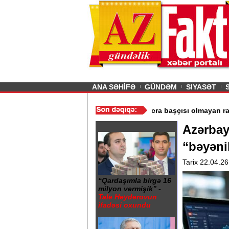
26
şın sürmürəm, saçımı
Previous
ANA SƏHİFƏ
GÜNDƏM
SIYASƏT
ən var - Evdən 15 min də oğurlanıb
/
Azərbaycanda icra başçısı ol
Azərbay
“bəyənil
Tarix 22.04.26
“Qardaşımla birgə 16
milyon vermişik” -
Tale Heydərovun
ifadəsi oxundu