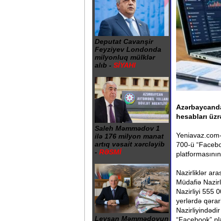
Deputat Cavanşir
Feyziyev Londonda
milyonluq mülklər
alıb -
SİYAHI
Azərbaycanda 
hesabları üzr
Saleh Məmmədov 1
Yeniavaz.com-u
ilə 176 milyon manat
artıq vəsait xərcləyib
700-ü “Facebo
-
RƏSMİ
platformasının
Nazirliklər ar
Müdafiə Nazir
Nazirliyi 555 0
yerlərdə qərar
Nazirliyindədir
Leysan Məmmədovun
“Facebook” pla