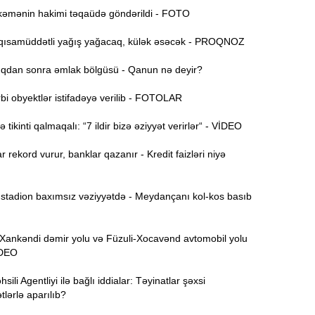
əmənin hakimi təqaüdə göndərildi - FOTO
21:13
ısamüddətli yağış yağacaq, külək əsəcək - PROQNOZ
e
dan sonra əmlak bölgüsü - Qanun nə deyir?
“
20:57
i obyektlər istifadəyə verilib - FOTOLAR
20:40
tikinti qalmaqalı: “7 ildir bizə əziyyət verirlər“ - VİDEO
t
r rekord vurur, banklar qazanır - Kredit faizləri niyə
İ
20:25
f
tadion baxımsız vəziyyətdə - Meydançanı kol-kos basıb
M
20:06
nkəndi dəmir yolu və Füzuli-Xocavənd avtomobil yolu
19:48
VİDEO
m
ili Agentliyi ilə bağlı iddialar: Təyinatlar şəxsi
19:31
lərlə aparılıb?
b