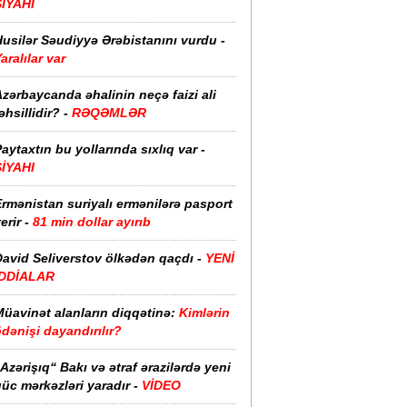
SİYAHI
usilər Səudiyyə Ərəbistanını vurdu -
aralılar var
zərbaycanda əhalinin neçə faizi ali
əhsillidir? -
RƏQƏMLƏR
aytaxtın bu yollarında sıxlıq var -
SİYAHI
rmənistan suriyalı ermənilərə pasport
erir -
81 min dollar ayırıb
David Seliverstov ölkədən qaçdı -
YENİ
İDDİALAR
Müavinət alanların diqqətinə:
Kimlərin
dənişi dayandırılır?
Azərişıq“ Bakı və ətraf ərazilərdə yeni
üc mərkəzləri yaradır -
VİDEO