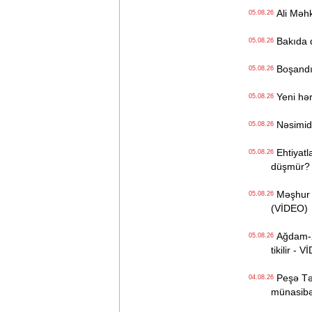
Ali Məhk
05.08.26
Bakıda q
05.08.26
Boşandıq
05.08.26
Yeni hərb
05.08.26
Nəsimidə 
05.08.26
Ehtiyatla
05.08.26
düşmür?
Məşhur s
05.08.26
(VİDEO)
Ağdam-Xa
05.08.26
tikilir - 
Peşə Təhs
04.08.26
münasibət