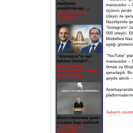
fəaliyyəti
məxsusdur – 30
araşdırılacaq….-
üçüncü yerdə i
Milyonlar necə
izləyici ilə q
xərclənir?
Nazirliyində q
“İnstagram” üz
000 izləyici. 
Müdafiəsi Nazir
aşağı göstərici
“YouTube” plat
“Azəraqrar”ın əsl
rəhbəri kimdir? -
məxsusdur – 1
Nazirin sabiq
Əmək və Əhalin
komandirinin maaşı 7
qərarlaşıb. Bu
dəfə artırılıb?
qeydə alınıb – 
Azərbaycanda 
platformaların
Xəbərin oxunm
Bizim iradəmizə qarşı
çıxanın başı əziləcək
-
Azərbaycan
Prezidenti