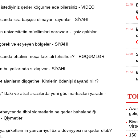
B
11:49
stədiyiniz qədər köçürmə edə bilərsiniz - VİDEO
q
anda icra başçısı olmayan rayonlar - SİYAHI
İ
11:34
universitetin müəllimləri narazıdır - İşsiz qalıblar
ü
örək və ət yeyən bölgələr - SİYAHI
11:20
anda əhalinin neçə faizi ali təhsillidir? - RƏQƏMLƏR
s
 bu yollarında sıxlıq var - SİYAHI
M
11:04
u
alanların diqqətinə: Kimlərin ödənişi dayandırılır?
A
10:47
“ Bakı və ətraf ərazilərdə yeni güc mərkəzləri yaradır -
TO
s
Azər
R
10:32
rbaycanda tibbi xidmətlərin nə qədər bahalandığı
gəli
Ö
 - Qiymətlər
Bina
VİD
10:18
ya şirkətlərinin yanvar-iyul üzrə dövriyyəsi nə qədər olub?
l
150 
ƏL