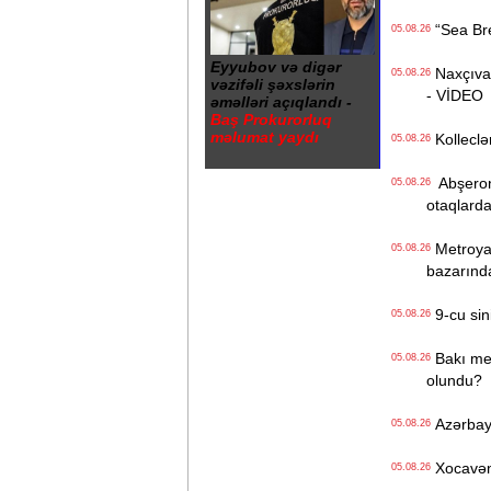
“Sea Bree
05.08.26
Eyyubov və digər
Naxçıvan 
05.08.26
vəzifəli şəxslərin
- VİDEO
əməlləri açıqlandı -
Baş Prokurorluq
məlumat yaydı
Kolleclər
05.08.26
Abşeron 
05.08.26
otaqlarda
Metroya v
05.08.26
bazarınd
9-cu sini
05.08.26
Bakı metr
05.08.26
olundu?
Azərbayc
05.08.26
Xocavənd
05.08.26