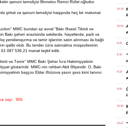
irkətin qanuni təmsilçisi Binnətov Rəmzi Rüfət oğludur.
10:18
də şirkət və qanuni təmsilçisi haqqında heç bir məlumat
l
10:02
uction” MMC bundan az əvvəl "Bakı Əsaslı Tikinti və
e
 Bakı şəhəri ərazisində səkilərdə, həyətlərdə, park və
ıq yenidənqurma və təmir işlərinin satın alınması ilə bağlı
9:45
erin qalibi olub. Bu tender üzrə satınalma müqaviləsinin
i 61 087 536,21 manat təşkil edib.
“
9:30
o
ikinti və Təmir” MMC Bakı Şəhər İcra Hakimiyyətinin
liyyət göstərirdir. MMC-nin rəhbəri Abit Əliyevdir. O, Bakı
A
imiyyətinin başçısı Eldar Əzizova yaxın şəxs kimi tanınır.
9:16
Ö
9:00
i
a sayı : 955
23:55
p
“
23:47