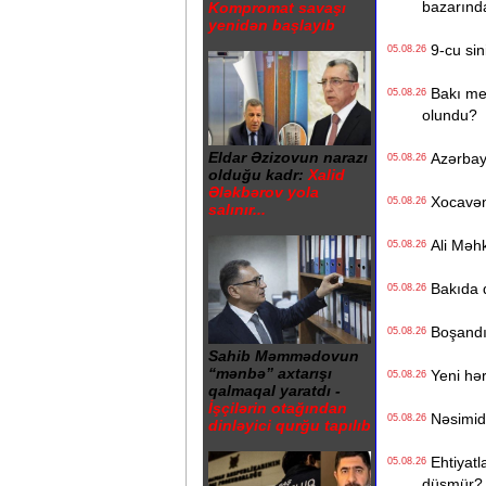
bazarınd
Kompromat savaşı
yenidən başlayıb
9-cu sini
05.08.26
Bakı metr
05.08.26
olundu?
Eldar Əzizovun narazı
Azərbayc
05.08.26
olduğu kadr:
Xalid
Ələkbərov yola
Xocavənd
05.08.26
salınır...
Ali Məhk
05.08.26
Bakıda q
05.08.26
Boşandıq
05.08.26
Sahib Məmmədovun
“mənbə” axtarışı
Yeni hərb
05.08.26
qalmaqal yaratdı -
İşçilərin otağından
Nəsimidə 
05.08.26
dinləyici qurğu tapılıb
Ehtiyatla
05.08.26
düşmür?