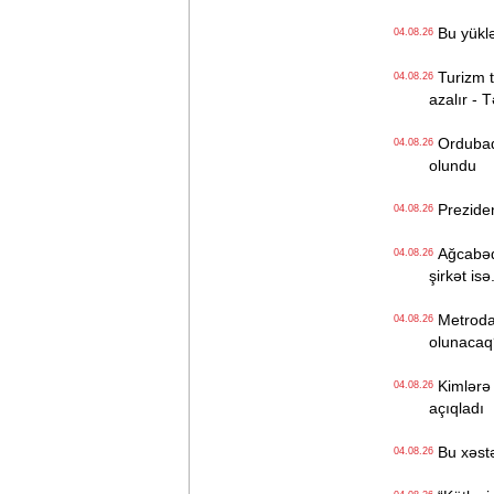
Bu yüklə
04.08.26
Turizm tə
04.08.26
azalır - 
Ordubadın
04.08.26
olundu
Preziden
04.08.26
Ağcabədi
04.08.26
şirkət isə.
Metroda Q
04.08.26
olunacaq
Kimlərə 
04.08.26
açıqladı
Bu xəstə
04.08.26