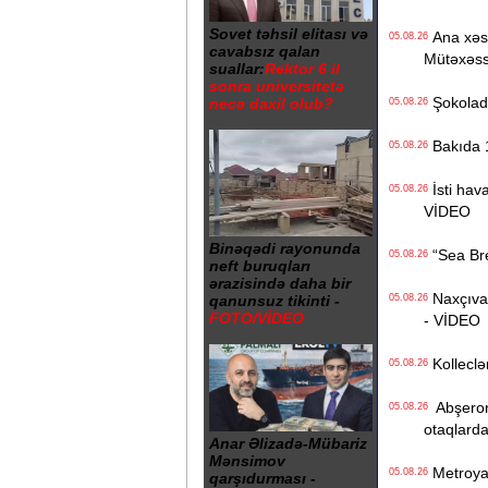
Sovet təhsil elitası və
Ana xəstə
05.08.26
cavabsız qalan
Mütəxəss
suallar:
Rektor 6 il
sonra universitetə
Şokolad 
necə daxil olub?
05.08.26
Bakıda 1
05.08.26
İsti hava
05.08.26
VİDEO
Binəqədi rayonunda
“Sea Bree
05.08.26
neft buruqları
ərazisində daha bir
Naxçıvan 
05.08.26
qanunsuz tikinti -
FOTO/VİDEO
- VİDEO
Kolleclər
05.08.26
Abşeron 
05.08.26
otaqlarda
Anar Əlizadə-Mübariz
Mənsimov
Metroya v
05.08.26
qarşıdurması -