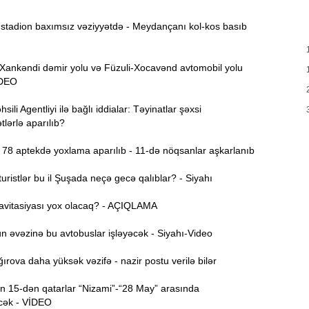
T
17:35
tadion baxımsız vəziyyətdə - Meydançanı kol-kos basıb
e
17:20
nkəndi dəmir yolu və Füzuli-Xocavənd avtomobil yolu
v
VİDEO
x
ili Agentliyi ilə bağlı iddialar: Təyinatlar şəxsi
17:03
lərlə aparılıb?
78 aptekdə yoxlama aparılıb - 11-də nöqsanlar aşkarlanıb
N
16:47
ristlər bu il Şuşada neçə gecə qalıblar? - Siyahı
İ
16:29
avitasiyası yox olacaq? - AÇIQLAMA
i
 əvəzinə bu avtobuslar işləyəcək - Siyahı-Video
“
16:14
rova daha yüksək vəzifə - nazir postu verilə bilər
ç
 15-dən qatarlar “Nizami”-“28 May” arasında
M
16:00
cək - VİDEO
a