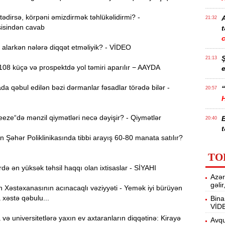
dirsə, körpəni əmizdirmək təhlükəlidirmi? -
21:32
isindən cavab
t
alarkən nələrə diqqət etməliyik? - VİDEO
21:13
08 küçə və prospektdə yol təmiri aparılır − AAYDA
e
da qəbul edilən bəzi dərmanlar fəsadlar törədə bilər -
“
20:57
ze“də mənzil qiymətləri necə dəyişir? - Qiymətlər
20:40
t
Şəhər Poliklinikasında tibbi arayış 60-80 manata satılır?
İ
20:25
TO
f
də ən yüksək təhsil haqqı olan ixtisaslar - SİYAHI
Azər
M
20:06
gəli
Xəstəxanasının acınacaqlı vəziyyəti - Yemək iyi bürüyən
 xəstə qəbulu...
Bina
VİD
19:48
ə universitetlərə yaxın ev axtaranların diqqətinə: Kirayə
m
Avqu