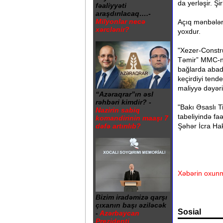
da yerləşir. Ş
fəaliyyəti
araşdırılacaq….-
Milyonlar necə
Açıq mənbələr
xərclənir?
yoxdur.
"Xezer-Constr
Təmir” MMC-nin
bağlarda abadl
keçirdiyi tend
maliyyə dəyər
“Azəraqrar”ın əsl
rəhbəri kimdir? -
"Bakı Əsaslı T
Nazirin sabiq
tabeliyində faə
komandirinin maaşı 7
dəfə artırılıb?
Şəhər İcra Hak
Xəbərin oxunm
Bizim iradəmizə qarşı
çıxanın başı əziləcək
Sosial
-
Azərbaycan
Prezidenti