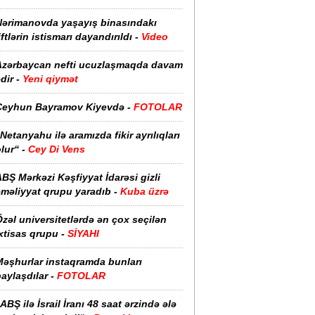
Nərimanovda yaşayış binasındakı
iftlərin istismarı dayandırıldı -
Video
Azərbaycan nefti ucuzlaşmaqda davam
dir -
Yeni qiymət
Ceyhun Bayramov Kiyevdə -
FOTOLAR
Netanyahu ilə aramızda fikir ayrılıqları
lur“ -
Cey Di Vens
BŞ Mərkəzi Kəşfiyyat İdarəsi gizli
əməliyyat qrupu yaradıb -
Kuba üzrə
zəl universitetlərdə ən çox seçilən
xtisas qrupu -
SİYAHI
Məşhurlar instaqramda bunları
aylaşdılar -
FOTOLAR
ABŞ ilə İsrail İranı 48 saat ərzində ələ