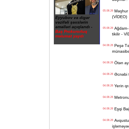
Məşhur s
05.08.26
(VİDEO)
Eyyubov və digər
vəzifəli şəxslərin
əməlləri açıqlandı -
Ağdam-Xa
05.08.26
Baş Prokurorluq
tikilir - 
məlumat yaydı
Peşə Təhs
04.08.26
münasibət
Ötən ay 
04.08.26
Əcnəbi tu
04.08.26
Yerin qr
04.08.26
Metronun
04.08.26
Eşqi Bağı
04.08.26
Avqustun
04.08.26
işləməyə