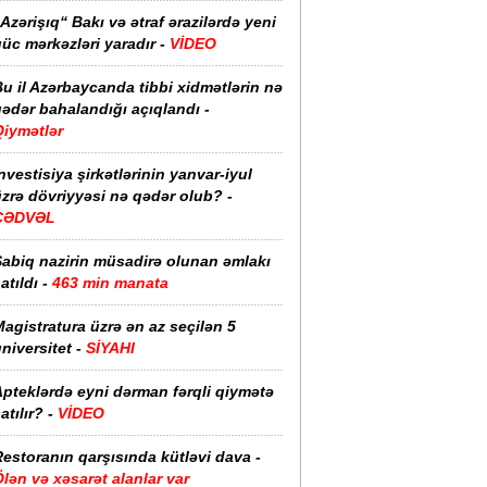
Azərişıq“ Bakı və ətraf ərazilərdə yeni
üc mərkəzləri yaradır -
VİDEO
u il Azərbaycanda tibbi xidmətlərin nə
ədər bahalandığı açıqlandı -
Qiymətlər
nvestisiya şirkətlərinin yanvar-iyul
zrə dövriyyəsi nə qədər olub? -
CƏDVƏL
Sabiq nazirin müsadirə olunan əmlakı
atıldı -
463 min manata
agistratura üzrə ən az seçilən 5
niversitet -
SİYAHI
pteklərdə eyni dərman fərqli qiymətə
atılır? -
VİDEO
estoranın qarşısında kütləvi dava -
lən və xəsarət alanlar var