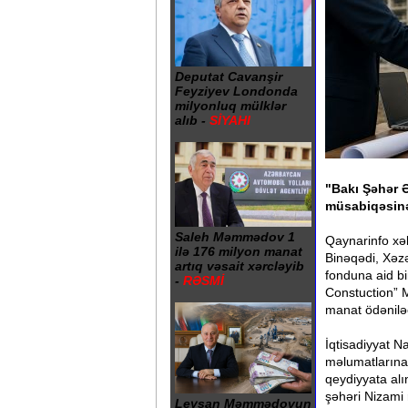
Deputat Cavanşir
Feyziyev Londonda
milyonluq mülklər
alıb -
SİYAHI
"Bakı Şəhər Ə
müsabiqəsin
Saleh Məmmədov 1
Qaynarinfo xəb
ilə 176 milyon manat
Binəqədi, Xəzə
artıq vəsait xərcləyib
fonduna aid bin
-
RƏSMİ
Constuction” M
manat ödənil
İqtisadiyyat N
məlumatlarına
qeydiyyata al
şəhəri Nizami
Leysan Məmmədovun