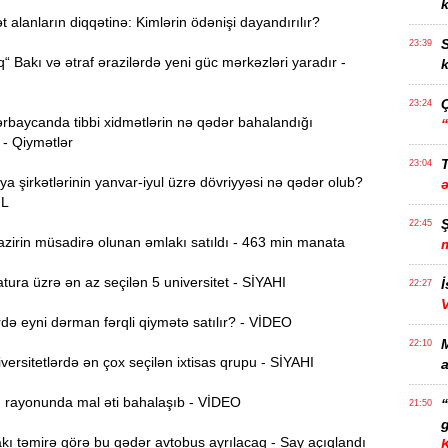
k
alanların diqqətinə: Kimlərin ödənişi dayandırılır?
S
23:39
“ Bakı və ətraf ərazilərdə yeni güc mərkəzləri yaradır -
k
23:24
rbaycanda tibbi xidmətlərin nə qədər bahalandığı
 - Qiymətlər
T
23:04
ya şirkətlərinin yanvar-iyul üzrə dövriyyəsi nə qədər olub?
ƏL
22:45
zirin müsadirə olunan əmlakı satıldı - 463 min manata
ura üzrə ən az seçilən 5 universitet - SİYAHI
İ
22:27
ə eyni dərman fərqli qiymətə satılır? - VİDEO
22:10
ersitetlərdə ən çox seçilən ixtisas qrupu - SİYAHI
a
ı rayonunda mal əti bahalaşıb - VİDEO
21:50
g
ı təmirə görə bu qədər avtobus ayrılacaq - Say açıqlandı