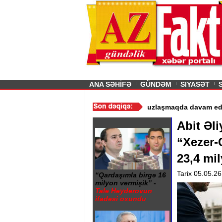
26
şın sürmürəm, saçımı
Previous
ANA SƏHİFƏ
GÜNDƏM
SIYASƏT
 istismarı dayandırıldı - Video
/
Azərbaycan nefti ucuzlaşmaqda da
Abit Əl
“Xezer-C
23,4 mil
Tarix 05.05.26
“Qardaşımla birgə 16
milyon vermişik” -
Tale Heydərovun
ifadəsi oxundu