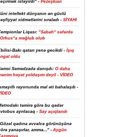
eçirmək istəyirdi“ -
Pezeşkian
üni intellekt dünyanın ən güclü
əşfiyyat xidmətlərini sıraladı -
SİYAHI
Çempionlar Liqası:
“Sabah“ səfərdə
“Orhus“a məğlub olub
bilisi-Bakı qatarı yenə gecikdi -
İşıq
əngəl oldu
Şəmsi Səmədzadə danışdı:
O daha
mənim həyat yoldaşım deyil - VİDEO
smayıllı rayonunda mal əti bahalaşıb -
VİDEO
Metrodakı təmirə görə bu qədər
vtobus ayrılacaq -
Say açıqlandı
“Gözəl qadına əvvəlcə görünüşünə
örə yanaşırlar, amma...“ -
Aygün
Kazımova