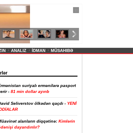
— 11 İyul 2026
ayevanın qısa ətəyi tənqid olundu -
ZIN
ANALIZ
İDMAN
MÜSAHIBƏ
rlər
rmənistan suriyalı ermənilərə pasport
erir -
81 min dollar ayırıb
David Seliverstov ölkədən qaçdı -
YENİ
İDDİALAR
Müavinət alanların diqqətinə:
Kimlərin
dənişi dayandırılır?