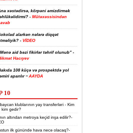
Ana xəstədirsə, körpəni əmizdirmək
əhlükəlidirmi? -
Mütəxəssisindən
cavab
Şokolad alarkən nələrə diqqət
tməliyik? -
VİDEO
Mənə aid bəzi fikirlər təhrif olunub” -
Hikmət Hacıyev
Bakıda 108 küçə və prospektdə yol
əmiri aparılır −
AAYDA
sti havada qəbul edilən bəzi dərmanlar
P 10
əsadlar törədə bilər -
VİDEO
baycan klublarının yay transferləri - Kim
üharibədə 3 400-dən çox iranlı və 18
r, kim gedir?
ABŞ hərbçisi həlak olub -
“Reuters“
nın altından metroya keçid inşa edilir?-
EO
BMT-dən dəhşətli xəbərdarlıq -
49
ilyon insan ac qala bilər
stun ilk günündə hava necə olacaq?-