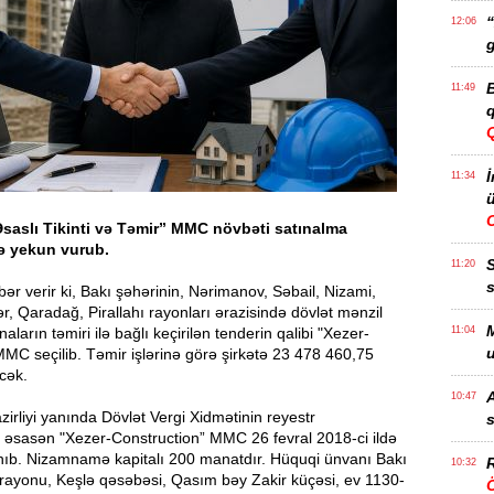
“
12:06
g
B
11:49
q
İ
11:34
ü
saslı Tikinti və Təmir” MMC növbəti satınalma
ə yekun vurub.
11:20
s
ər verir ki, Bakı şəhərinin, Nərimanov, Səbail, Nizami,
r, Qaradağ, Pirallahı rayonları ərazisində dövlət mənzil
M
aların təmiri ilə bağlı keçirilən tenderin qalibi "Xezer-
11:04
u
MC seçilib. Təmir işlərinə görə şirkətə 23 478 460,75
əcək.
A
10:47
azirliyi yanında Dövlət Vergi Xidmətinin reyestr
s
 əsasən "Xezer-Construction” MMC 26 fevral 2018-ci ildə
ınıb. Nizamnamə kapitalı 200 manatdır. Hüquqi ünvanı Bakı
R
10:32
 rayonu, Keşlə qəsəbəsi, Qasım bəy Zakir küçəsi, ev 1130-
Ö