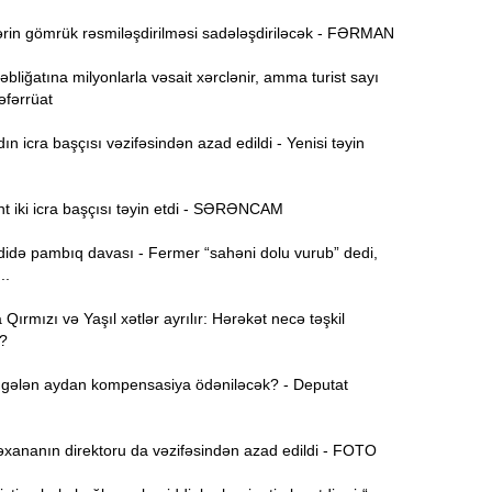
rin gömrük rəsmiləşdirilməsi sadələşdiriləcək - FƏRMAN
15:44
bliğatına milyonlarla vəsait xərclənir, amma turist sayı
U
Təfərrüat
 icra başçısı vəzifəsindən azad edildi - Yenisi təyin
B
15:27
t iki icra başçısı təyin etdi - SƏRƏNCAM
S
15:12
də pambıq davası - Fermer “sahəni dolu vurub” dedi,
l
..
T
14:58
ırmızı və Yaşıl xətlər ayrılır: Hərəkət necə təşkil
?
14:42
gələn aydan kompensasiya ödəniləcək? - Deputat
xananın direktoru da vəzifəsindən azad edildi - FOTO
9
14:25
b