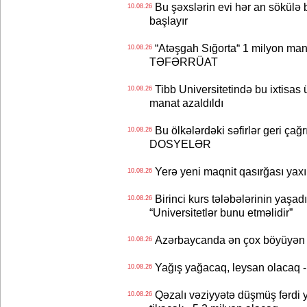
Bu şəxslərin evi hər an sökülə b
10.08.26
başlayır
“Atəşgah Sığorta“ 1 milyon mana
10.08.26
TƏFƏRRÜAT
Tibb Universitetində bu ixtisas 
10.08.26
manat azaldıldı
Bu ölkələrdəki səfirlər geri çağrı
10.08.26
DOSYELƏR
Yerə yeni maqnit qasırğası ya
10.08.26
Birinci kurs tələbələrinin yaşad
10.08.26
“Universitetlər bunu etməlidir”
Azərbaycanda ən çox böyüyən sığ
10.08.26
Yağış yağacaq, leysan olacaq -
10.08.26
Qəzalı vəziyyətə düşmüş fərdi ya
10.08.26