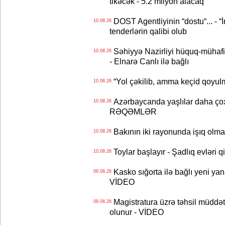
tikəcək - 5.2 milyon alacaq
DOST Agentliyinin “dostu“... - “
10.08.26
tenderlərin qalibi olub
Səhiyyə Nazirliyi hüquq-mühafiz
10.08.26
- Elnarə Canlı ilə bağlı
“Yol çəkilib, amma keçid qoyul
10.08.26
Azərbaycanda yaşlılar daha çox
10.08.26
RƏQƏMLƏR
Bakının iki rayonunda işıq o
10.08.26
Toylar başlayır - Şadlıq evləri q
10.08.26
Kasko sığorta ilə bağlı yeni yan
09.08.26
VİDEO
Magistratura üzrə təhsil müddətin
09.08.26
olunur - VİDEO