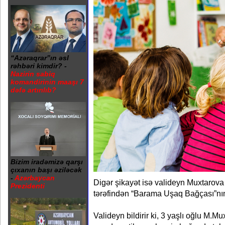
“Azəraqrar”ın əsl
rəhbəri kimdir? -
Nazirin sabiq
komandirinin maaşı 7
dəfə artırılıb?
Bizim iradəmizə qarşı
çıxanın başı əziləcək
-
Azərbaycan
Digər şikayət isə valideyn Muxtarov
Prezidenti
tərəfindən “Barama Uşaq Bağçası”nın Y
Valideyn bildirir ki, 3 yaşlı oğlu M.Mu