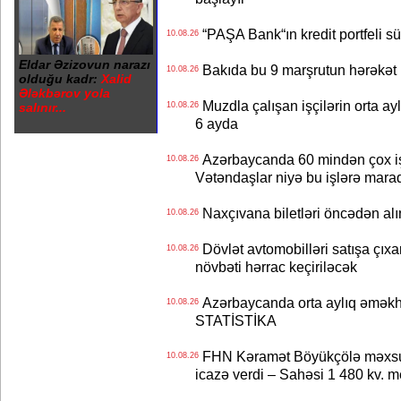
“PAŞA Bank“ın kredit portfeli s
10.08.26
Eldar Əzizovun narazı
Bakıda bu 9 marşrutun hərəkət i
10.08.26
olduğu kadr:
Xalid
Ələkbərov yola
Muzdla çalışan işçilərin orta ay
salınır...
10.08.26
6 ayda
Azərbaycanda 60 mindən çox iş 
10.08.26
Vətəndaşlar niyə bu işlərə mara
Naxçıvana biletləri öncədən al
10.08.26
Dövlət avtomobilləri satışa çıxar
10.08.26
növbəti hərrac keçiriləcək
Azərbaycanda orta aylıq əməkha
10.08.26
STATİSTİKA
FHN Kəramət Böyükçölə məxsus 
10.08.26
icazə verdi – Sahəsi 1 480 kv. me