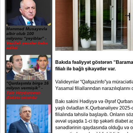
Məmməd Musayevlə
əlbir olub 100
milyonu “yeyiblər” -
Vəzifəli şəxslər həbs
edildi
Bakıda fəaliyyət göstərən “Barama
filialı ilə bağlı şikayətlər var.
Valideynlər “Qafqazinfo”ya müraciət
“Qardaşımla birgə 16
Yasamal filiallarından narazılıqlarını d
milyon vermişik” -
Tale Heydərovun
ifadəsi oxundu
Bakı sakini Hədiyyə və Əşrəf Qurbanəli
yaşlı övladları K.Qurbanəliyev 2025-
filialında təhsilə başlayıb. Onların sö
əvvəl uşaqda 1-ci tip şəkərli diabet a
sənədlərinin qaydasında olduğu və