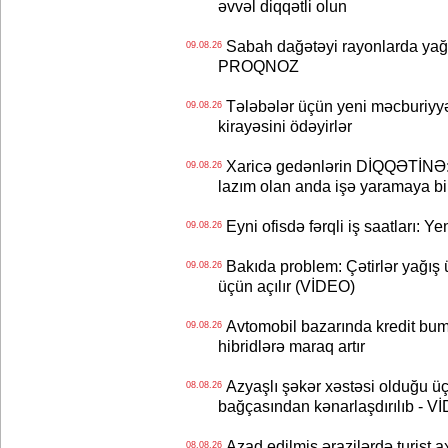
əvvəl diqqətli olun
Sabah dağətəyi rayonlarda yağı
09.08.26
PROQNOZ
Tələbələr üçün yeni məcburiyyə
09.08.26
kirayəsini ödəyirlər
Xaricə gedənlərin DİQQƏTİNƏ: 
09.08.26
lazım olan anda işə yaramaya bi
Eyni ofisdə fərqli iş saatları: 
09.08.26
Bakıda problem: Çətirlər yağış 
09.08.26
üçün açılır (VİDEO)
Avtomobil bazarında kredit bum
09.08.26
hibridlərə maraq artır
Azyaşlı şəkər xəstəsi olduğu ü
08.08.26
bağçasından kənarlaşdırılıb - V
Azad edilmiş ərazilərdə turist ax
08.08.26