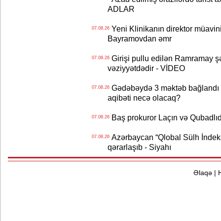
ADLAR
Yeni Klinikanın direktor müavini 
07.08.26
Bayramovdan əmr
Girişi pullu edilən Ramramay şə
07.08.26
vəziyyətdədir - VİDEO
Gədəbəydə 3 məktəb bağlandı - 
07.08.26
aqibəti necə olacaq?
Baş prokuror Laçın və Qubadl
07.08.26
Azərbaycan “Qlobal Sülh İndek
07.08.26
qərarlaşıb - Siyahı
Əlaqə
|