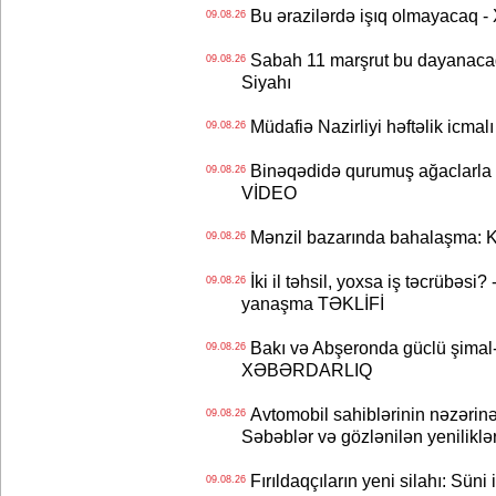
Bu ərazilərdə işıq olmayacaq
09.08.26
Sabah 11 marşrut bu dayanaca
09.08.26
Siyahı
Müdafiə Nazirliyi həftəlik icmal
09.08.26
Binəqədidə qurumuş ağaclarla ba
09.08.26
VİDEO
Mənzil bazarında bahalaşma: Ki
09.08.26
İki il təhsil, yoxsa iş təcrübəsi?
09.08.26
yanaşma TƏKLİFİ
Bakı və Abşeronda güclü şimal-
09.08.26
XƏBƏRDARLIQ
Avtomobil sahiblərinin nəzərinə
09.08.26
Səbəblər və gözlənilən yeniliklə
Fırıldaqçıların yeni silahı: Süni 
09.08.26