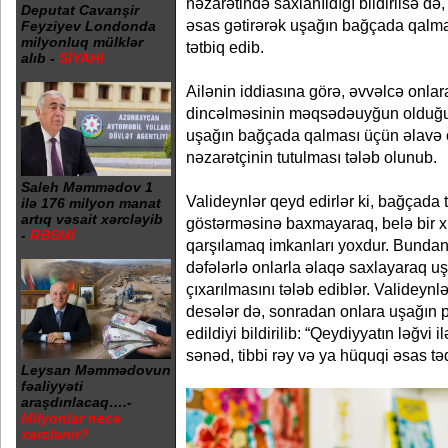
nəzarətində saxlanıldığı bildirilsə də,
Deputat Cavanşir
əsas gətirərək uşağın bağçada qalmas
Feyziyev Londonda
milyonluq mülklər
tətbiq edib.
alıb -
SİYAHI
Ailənin iddiasına görə, əvvəlcə onla
dincəlməsinin məqsədəuyğun olduğu b
uşağın bağçada qalması üçün əlavə ol
nəzarətçinin tutulması tələb olunub.
Saleh Məmmədov 1
Valideynlər qeyd edirlər ki, bağçada ti
ilə 176 milyon manat
artıq vəsait xərcləyib
göstərməsinə baxmayaraq, belə bir 
-
RƏSMİ
qarşılamaq imkanları yoxdur. Bunda
dəfələrlə onlarla əlaqə saxlayaraq u
çıxarılmasını tələb ediblər. Valideynl
desələr də, sonradan onlara uşağın p
edildiyi bildirilib: “Qeydiyyatın ləğvi 
sənəd, tibbi rəy və ya hüquqi əsas t
Leysan Məmmədovun
fəaliyyəti
araşdırılacaq….-
Milyonlar necə
xərclənir?