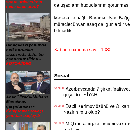
sonra universitetə
də uşaqların hüquqlarının qorunması p
necə daxil olub?
Məsələ ilə bağlı “Barama Uşaq Bağçası
müraciət ünvanlasaq da, günlərdir v
bilmədik.
Binəqədi rayonunda
Xəbərin oxunma sayı : 1030
neft buruqları
ərazisində daha bir
qanunsuz tikinti -
FOTO/VİDEO
Sosial
Azərbaycanda 7 şirkət fəaliyyət
10.08.26
qoşuldu - SİYAHI
Anar Əlizadə-Mübariz
Mənsimov
Daxil Kərimov özünü və Əlixan 
qarşıdurması -
10.08.26
Kompromat savaşı
Nazirin rolu olub?
yenidən başlayıb
MİQ müsabiqəsi: ümumi vakansi
10.08.26
başlayır