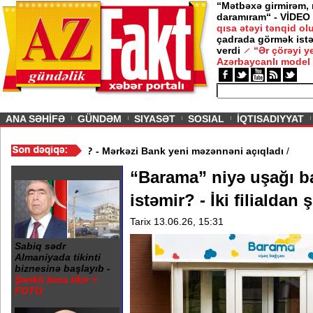
“Mətbəxə girmirəm,
daramıram“ - VİDEO
qısa ətəyi tənqid o
çadrada görmək istə
verdi
“Ər çörəyi 
Azərbaycanlı model
ious
ANA SƏHİFƏ
GÜNDƏM
SIYASƏT
SOSIAL
İQTISADIYYAT
şladı
/
Dollar neçəyə olacaq? - Mərkəzi Bank yeni məzənnəni açıql
“Barama” niyə uşağı 
istəmir? - İki filialdan 
Tarix 13.06.26, 15:31
Sabiq sədr
Almaniyada tikinti
biznesinə başlayıb -
Şərikli bina tikir +
FOTO