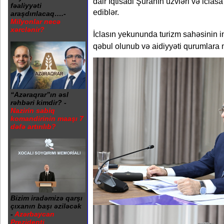
dair İqtisadi Şuranın üzvləri və iclas
fəaliyyəti
ediblər.
araşdırılacaq….-
Milyonlar necə
xərclənir?
İclasın yekununda turizm sahəsinin ink
qəbul olunub və aidiyyəti qurumlara mü
“Azəraqrar”ın əsl
rəhbəri kimdir? -
Nazirin sabiq
komandirinin maaşı 7
dəfə artırılıb?
Bizim iradəmizə qarşı
çıxanın başı əziləcək
-
Azərbaycan
Prezidenti