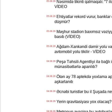
Nəsimidə tikinti qalmaqalı: “7 ildi
05.08.26
VİDEO
Ehtiyatlar rekord vurur, banklar q
05.08.26
düşmür?
Məşhur stadion baxımsız vəziyy
05.08.26
basıb (VİDEO)
Ağdam-Xankəndi dəmir yolu və
05.08.26
avtomobil yolu tikilir - VİDEO
Peşə Təhsili Agentliyi ilə bağlı i
04.08.26
münasibətlərlə aparılıb?
Ötən ay 78 aptekdə yoxlama apa
04.08.26
aşkarlanıb
Əcnəbi turistlər bu il Şuşada ne
04.08.26
Yerin qravitasiyası yox olaca
04.08.26
Metronun əvəzinə bu avtobuslar
04.08.26