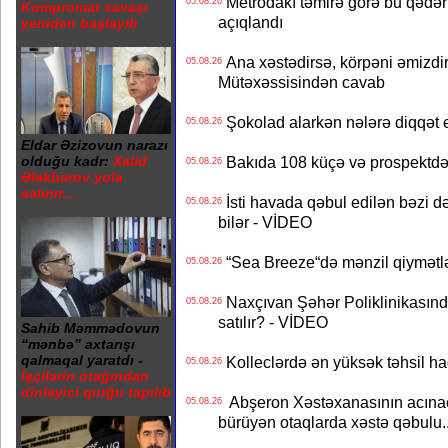
Metrodakı təmirə görə bu qədər 
05.08.26
Kompromat savaşı
açıqlandı
yenidən başlayıb
Ana xəstədirsə, körpəni əmizdir
05.08.26
Mütəxəssisindən cavab
Şokolad alarkən nələrə diqqət 
05.08.26
Eldar Əzizovun narazı
Bakıda 108 küçə və prospektdə 
olduğu kadr:
Xalid
05.08.26
Ələkbərov yola
salınır...
İsti havada qəbul edilən bəzi d
05.08.26
bilər - VİDEO
“Sea Breeze“də mənzil qiymətlər
05.08.26
Naxçıvan Şəhər Poliklinikasında
05.08.26
satılır? - VİDEO
Sahib Məmmədovun
“mənbə” axtarışı
qalmaqal yaratdı -
Kolleclərdə ən yüksək təhsil haq
05.08.26
İşçilərin otağından
dinləyici qurğu tapılıb
Abşeron Xəstəxanasının acınaca
05.08.26
bürüyən otaqlarda xəstə qəbulu..