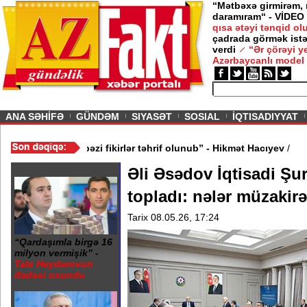
“Mətbəxə girmirəm,
daramıram“ - VİDEO
qısa ətəyi tənqid o
çadrada görmək istə
verdi
“Ər çörəyi 
Azərbaycanlı model
ious
ANA SƏHİFƏ
GÜNDƏM
SIYASƏT
SOSIAL
İQTISADIYYAT
əliyik? - VİDEO
/
“Mənə aid bəzi fikirlər təhrif olunub” - Hikmət Ha
Əli Əsədov İqtisadi Şur
topladı: nələr müzakir
Tarix 08.05.26, 17:24
“Qardaşımla birgə 16
milyon vermişik” -
Tale Heydərovun
ifadəsi oxundu