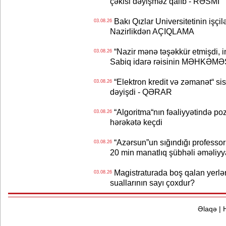
çəkisi dəyişməz qalıb - RƏSMİ
Bakı Qızlar Universitetinin işçil
03.08.26
Nazirlikdən AÇIQLAMA
“Nazir mənə təşəkkür etmişdi, ind
03.08.26
Sabiq idarə rəisinin MƏHKƏMƏ
“Elektron kredit və zəmanət“ s
03.08.26
dəyişdi - QƏRAR
“Algoritma“nın fəaliyyətində po
03.08.26
hərəkətə keçdi
“Azərsun”un sığındığı professor
03.08.26
20 min manatlıq şübhəli əməliyy
Magistraturada boş qalan yerlər
03.08.26
suallarının sayı çoxdur?
Əlaqə
|