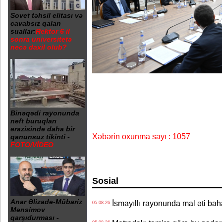
Sovet təhsil elitası və
cavabsız qalan
suallar:
Rektor 6 il
sonra universitetə
necə daxil olub?
Binəqədi rayonunda
neft buruqları
ərazisində daha bir
Xəbərin oxunma sayı : 1057
qanunsuz tikinti -
FOTO/VİDEO
Sosial
Anar Əlizadə-Mübariz
İsmayıllı rayonunda mal əti ba
05.08.26
Mənsimov
qarşıdurması -