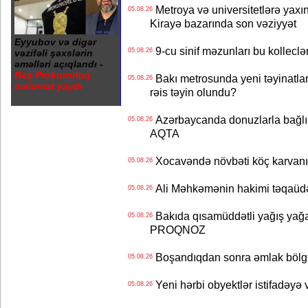
Metroya və universitetlərə yaxın
05.08.26
Kirayə bazarında son vəziyyət
Eyyubov və digər
9-cu sinif məzunları bu kolleclə
05.08.26
vəzifəli şəxslərin
əməlləri açıqlandı -
Baş Prokurorluq
Bakı metrosunda yeni təyinatlar
05.08.26
məlumat yaydı
rəis təyin olundu?
Azərbaycanda donuzlarla bağlı m
05.08.26
AQTA
Xocavəndə növbəti köç karvanı
05.08.26
Ali Məhkəmənin hakimi təqaüdə
05.08.26
Bakıda qısamüddətli yağış yağa
05.08.26
PROQNOZ
Boşandıqdan sonra əmlak bölgü
05.08.26
Yeni hərbi obyektlər istifadəyə
05.08.26