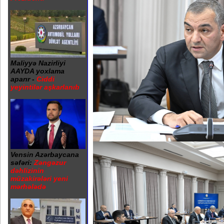
Maliyyə Nazirliyi
AAYDA yoxlama
aparır -
Ciddi
yeyintilər aşkarlanıb
Vensin Azərbaycana
səfəri:
Zəngəzur
dəhlizinin
müzakirələri yeni
mərhələdə