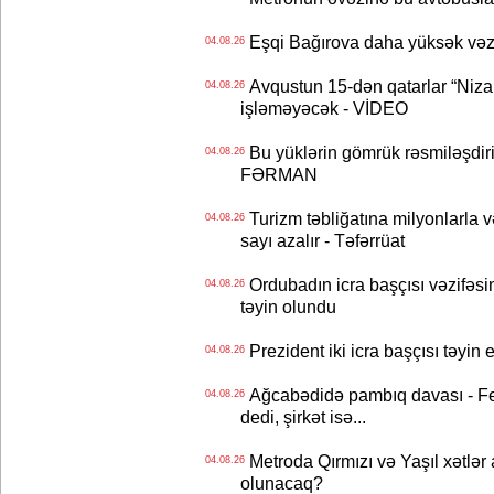
Eşqi Bağırova daha yüksək vəzifə
04.08.26
Avqustun 15-dən qatarlar “Niza
04.08.26
işləməyəcək - VİDEO
Bu yüklərin gömrük rəsmiləşdiri
04.08.26
FƏRMAN
Turizm təbliğatına milyonlarla və
04.08.26
sayı azalır - Təfərrüat
Ordubadın icra başçısı vəzifəsin
04.08.26
təyin olundu
Prezident iki icra başçısı təyi
04.08.26
Ağcabədidə pambıq davası - Fe
04.08.26
dedi, şirkət isə...
Metroda Qırmızı və Yaşıl xətlər a
04.08.26
olunacaq?