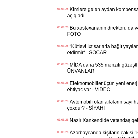
Kimlərə gələn aydan kompensas
04.08.26
açıqladı
Bu xəstəxananın direktoru da və
04.08.26
FOTO
“Kütləvi ixtisarlarla bağlı yayıla
04.08.26
etdirmir“ - SOCAR
MİDA daha 535 mənzili güzəştli şə
04.08.26
ÜNVANLAR
Elektromobillər üçün yeni ener
04.08.26
ehtiyac var - VİDEO
Avtomobili olan ailələrin sayı 
03.08.26
çoxdur? - SİYAHI
Nazir Xankəndidə vətəndaş qəbu
03.08.26
Azərbaycanda kişilərin çəkisi 1
03.08.26