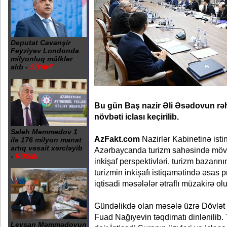
Deputat Cavanşir
Feyziyev Londonda
milyonluq mülklər
alıb -
SİYAHI
Bu gün Baş nazir Əli Əsədovun rəhb
növbəti iclası keçirilib.
Saleh Məmmədov 1
AzFakt.com
Nazirlər Kabinetinə istin
ilə 176 milyon manat
artıq vəsait xərcləyib
Azərbaycanda turizm sahəsində mövc
-
RƏSMİ
inkişaf perspektivləri, turizm bazarın
turizmin inkişafı istiqamətində əsas pri
iqtisadi məsələlər ətraflı müzakirə ol
Gündəlikdə olan məsələ üzrə Dövlət T
Fuad Nağıyevin təqdimatı dinlənilib
Leysan Məmmədovun